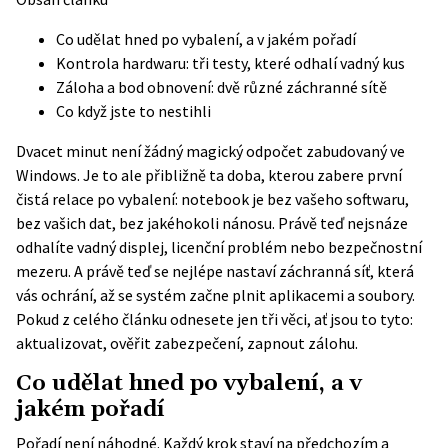
Co udělat hned po vybalení, a v jakém pořadí
Kontrola hardwaru: tři testy, které odhalí vadný kus
Záloha a bod obnovení: dvě různé záchranné sítě
Co když jste to nestihli
Dvacet minut není žádný magický odpočet zabudovaný ve
Windows. Je to ale přibližně ta doba, kterou zabere první
čistá relace po vybalení: notebook je bez vašeho softwaru,
bez vašich dat, bez jakéhokoli nánosu. Právě teď nejsnáze
odhalíte vadný displej, licenční problém nebo bezpečnostní
mezeru. A právě teď se nejlépe nastaví záchranná síť, která
vás ochrání, až se systém začne plnit aplikacemi a soubory.
Pokud z celého článku odnesete jen tři věci, ať jsou to tyto:
aktualizovat, ověřit zabezpečení, zapnout zálohu.
Co udělat hned po vybalení, a v
jakém pořadí
Pořadí není náhodné. Každý krok staví na předchozím a