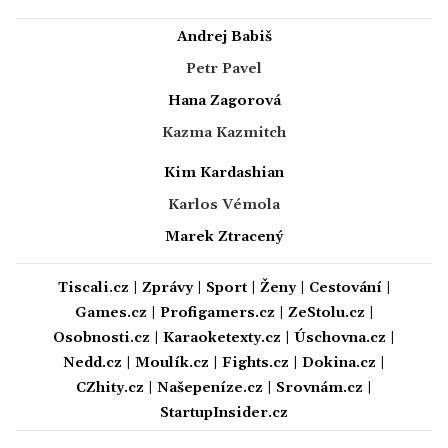
Andrej Babiš
Petr Pavel
Hana Zagorová
Kazma Kazmitch
Kim Kardashian
Karlos Vémola
Marek Ztracený
Tiscali.cz
|
Zprávy
|
Sport
|
Ženy
|
Cestování
|
Games.cz
|
Profigamers.cz
|
ZeStolu.cz
|
Osobnosti.cz
|
Karaoketexty.cz
|
Úschovna.cz
|
Nedd.cz
|
Moulík.cz
|
Fights.cz
|
Dokina.cz
|
CZhity.cz
|
Našepeníze.cz
|
Srovnám.cz
|
StartupInsider.cz