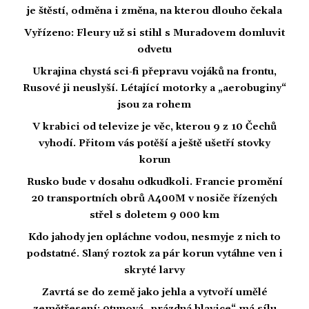
je štěstí, odměna i změna, na kterou dlouho čekala
Vyřízeno: Fleury už si stihl s Muradovem domluvit
odvetu
Ukrajina chystá sci-fi přepravu vojáků na frontu,
Rusové ji neuslyší. Létající motorky a „aerobuginy“
jsou za rohem
V krabici od televize je věc, kterou 9 z 10 Čechů
vyhodí. Přitom vás potěší a ještě ušetří stovky
korun
Rusko bude v dosahu odkudkoli. Francie promění
20 transportních obrů A400M v nosiče řízených
střel s doletem 9 000 km
Kdo jahody jen opláchne vodou, nesmyje z nich to
podstatné. Slaný roztok za pár korun vytáhne ven i
skryté larvy
Zavrtá se do země jako jehla a vytvoří umělé