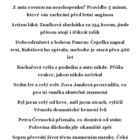
Z auta rovnou na neschopenku? Pravidlo 5 minut,
které vás zachrání před letní angínou
Action láká: Značková sluchátka za 244 korun, jinde
přitom stojí i třikrát tolik
Dobrodružství s bohem Panem: Čepelka napsal
text, Kubišová ho zpívala, melodie je stará přes 400
let
Kuchařová vyšla z podniku a auto nikde. Přišla
reakce, jakou nikdo nečekal
Sedm let a celý svět: Zora Jandová prozradila, co
pro ni vnučka skutečně znamená
Byl jsem celý od krve, měl jsem strach, vylíčil
Vémola dramatické krmení lvů
Petra Černocká přiznala, co dostává od státu:
Polovina důchodu jde okamžitě zpět
Srpen převrátí život třem znamením naruby. Čeká