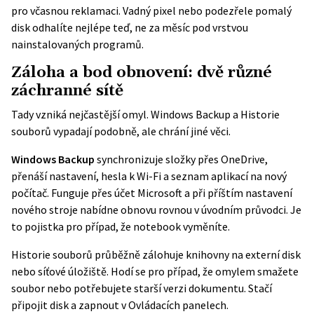
pro včasnou reklamaci. Vadný pixel nebo podezřele pomalý
disk odhalíte nejlépe teď, ne za měsíc pod vrstvou
nainstalovaných programů.
Záloha a bod obnovení: dvě různé
záchranné sítě
Tady vzniká nejčastější omyl. Windows Backup a Historie
souborů vypadají podobně, ale chrání jiné věci.
Windows Backup
synchronizuje složky přes OneDrive,
přenáší nastavení, hesla k Wi-Fi a seznam aplikací na nový
počítač. Funguje přes účet Microsoft a při příštím nastavení
nového stroje nabídne obnovu rovnou v úvodním průvodci. Je
to pojistka pro případ, že notebook vyměníte.
Historie souborů
průběžně zálohuje knihovny na externí disk
nebo síťové úložiště. Hodí se pro případ, že omylem smažete
soubor nebo potřebujete starší verzi dokumentu. Stačí
připojit disk a zapnout v Ovládacích panelech.