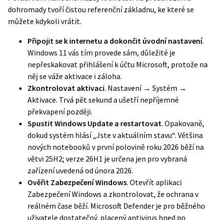
dohromady tvoří čistou referenční základnu, ke které se
můžete kdykoli vrátit.
Připojit se k internetu a dokončit úvodní nastavení
.
Windows 11 vás tím provede sám, důležité je
nepřeskakovat přihlášení k účtu Microsoft, protože na
něj se váže aktivace i záloha.
Zkontrolovat aktivaci
. Nastavení → Systém →
Aktivace. Trvá pět sekund a ušetří nepříjemné
překvapení později.
Spustit
Windows Update
a restartovat
. Opakovaně,
dokud systém hlásí „Jste v aktuálním stavu“. Většina
nových notebooků v první polovině roku 2026 běží na
větvi 25H2; verze 26H1 je určena jen pro vybraná
zařízení uvedená od února 2026.
Ověřit Zabezpečení Windows
. Otevřít aplikaci
Zabezpečení Windows a zkontrolovat, že ochrana v
reálném čase běží. Microsoft Defender je pro běžného
uživatele dostatečný, placený antivirus hned po