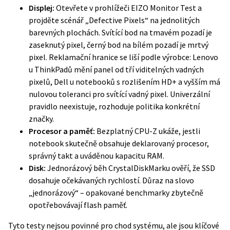
Displej:
Otevřete v prohlížeči
EIZO Monitor Test
a
projděte scénář „Defective Pixels“ na jednolitých
barevných plochách. Svítící bod na tmavém pozadí je
zaseknutý pixel, černý bod na bílém pozadí je mrtvý
pixel. Reklamační hranice se liší podle výrobce: Lenovo
u ThinkPadů mění panel od tří viditelných vadných
pixelů, Dell u notebooků s rozlišením HD+ a vyšším má
nulovou toleranci pro svítící vadný pixel. Univerzální
pravidlo neexistuje, rozhoduje politika konkrétní
značky.
Procesor a paměť:
Bezplatný
CPU-Z
ukáže, jestli
notebook skutečně obsahuje deklarovaný procesor,
správný takt a uváděnou kapacitu RAM.
Disk:
Jednorázový běh CrystalDiskMarku ověří, že SSD
dosahuje očekávaných rychlostí. Důraz na slovo
„jednorázový“ – opakované benchmarky zbytečně
opotřebovávají flash paměť.
Tyto testy nejsou povinné pro chod systému, ale jsou klíčové