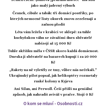
zemětřesení: 9tunová „prázdná hlavice“ má sílu
jako malý jaderný výbuch
Česnek, cibule a tabák: tři domácí postřiky, po
kterých nemocné listy okurek znovu zezelenají a
začnou plodit
Léta vám ležela v krabici ve sklepě: za tuhle
kuchyňskou váhu se závažími dnes sběratelé
nabízejí až 15 000 Kč
Tuhle skříňku měla v ČSSR skoro každá domácnost.
Dneska ji sběratelé na bazarech kupují i za 20 000
Kč
„Rakety na ně vyletěly ze tmy, vůbec nás nečekali.“
Ukrajinský pilot popsal, jak helikoptéry rozmetaly
ruské kolony u Kyjeva
Ani Silan, ani Perwoll. Češi přišli na geniální
způsob, jak nahradit aviváž v pračce. Stojí 0 Kč
O kom se mluví - Osobnosti.cz