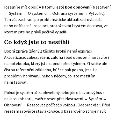
Ideální je mít obojí. A k tomu ještě
bod obnovení
(Nastavení
→ Systém → O systému → Ochrana systému → Vytvořit).
Ten vás zachrání po problematické aktualizaci ovladače
nebo nešťastné instalaci, protože vrátí systém do stavu, ve
kterém jste ho právě pečlivě vyladili.
Co když jste to nestihli
Dobrá zpráva: žádný z těchto kroků nemá expiraci.
Aktualizace, zabezpečení, zálohu i bod obnovení nastavíte i
na notebooku, který jste zapnuli před týdnem. Ztratíte ale
čistou referenční základnu, hůř se pak pozná, jestli je
problém v hardwaru, nebo v něčem, co jste mezitím
nainstalovali.
Pokud je systém už zaplevelený nebo jde o bazarový kus s
nejistou historií, zvažte reset přes Nastavení → Systém →
Obnovení → Resetovat počítač s volbou „Odebrat vše“. Před
resetem si ověřte stav aktivace. U bazarového stroje navíc