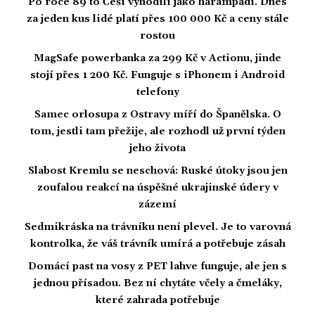
Po roce 89 to Češi vyhodili jako harampádí. Dnes
za jeden kus lidé platí přes 100 000 Kč a ceny stále
rostou
MagSafe powerbanka za 299 Kč v Actionu, jinde
stojí přes 1 200 Kč. Funguje s iPhonem i Android
telefony
Samec orlosupa z Ostravy míří do Španělska. O
tom, jestli tam přežije, ale rozhodl už první týden
jeho života
Slabost Kremlu se neschová: Ruské útoky jsou jen
zoufalou reakcí na úspěšné ukrajinské údery v
zázemí
Sedmikráska na trávníku není plevel. Je to varovná
kontrolka, že váš trávník umírá a potřebuje zásah
Domácí past na vosy z PET lahve funguje, ale jen s
jednou přísadou. Bez ní chytáte včely a čmeláky,
které zahrada potřebuje