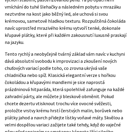
vmíchání do tuhé šlehačky a následném pobytu v mrazáku
neztvrdne na kost jako běžný led, ale uchová si svou
krémovou, sametově hladkou texturu. Rozpuštěná čokoláda
navíc uprostřed mrazivého krému vytvoří tenké, dokonale
křupavé plátky, které při každém zakousnutí luxusně praskají
na jazyku.
Tento rychlý a neobyčejně tvárný základ vám navíc v kuchyni
dává absolutní svobodu k improvizaci a zkoušení nových
chuťových variací podle toho, co zrovna ukrývá vaše
chladnička nebo spíž. Klasická elegantní verze s hořkou
čokoládou a křupavými mandlemi je sice naprostá
prázdninová hitparáda, která spolehlivě zafunguje na každé
zahradní párty, ale můžete ji bleskově obměnit. Pokud
chcete dezertu vtisknout trochu více ovocné svěžesti,
proložte vrstvy krému hrstí čerstvých malin, borůvek nebo
plátky jahod a navrch přidejte lístky voňavé máty. Skvělou a
velmi dospělou variaci zažijete také tehdy, když do vaječné
pěny před spojením se smetanou kápnete lžíci silného