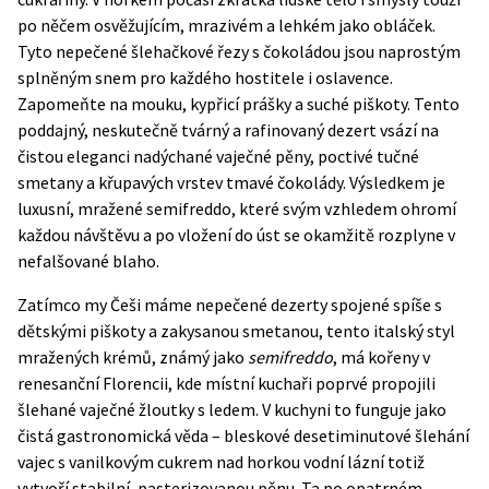
po něčem osvěžujícím, mrazivém a lehkém jako obláček.
Tyto nepečené šlehačkové řezy s čokoládou jsou naprostým
splněným snem pro každého hostitele i oslavence.
Zapomeňte na mouku, kypřicí prášky a suché piškoty. Tento
poddajný, neskutečně tvárný a rafinovaný dezert vsází na
čistou eleganci nadýchané vaječné pěny, poctivé tučné
smetany a křupavých vrstev tmavé čokolády. Výsledkem je
luxusní, mražené semifreddo, které svým vzhledem ohromí
každou návštěvu a po vložení do úst se okamžitě rozplyne v
nefalšované blaho.
Zatímco my Češi máme nepečené dezerty spojené spíše s
dětskými piškoty a zakysanou smetanou, tento italský styl
mražených krémů, známý jako
semifreddo
, má kořeny v
renesanční Florencii, kde místní kuchaři poprvé propojili
šlehané vaječné žloutky s ledem. V kuchyni to funguje jako
čistá gastronomická věda – bleskové desetiminutové šlehání
vajec s vanilkovým cukrem nad horkou vodní lázní totiž
vytvoří stabilní, pasterizovanou pěnu. Ta po opatrném