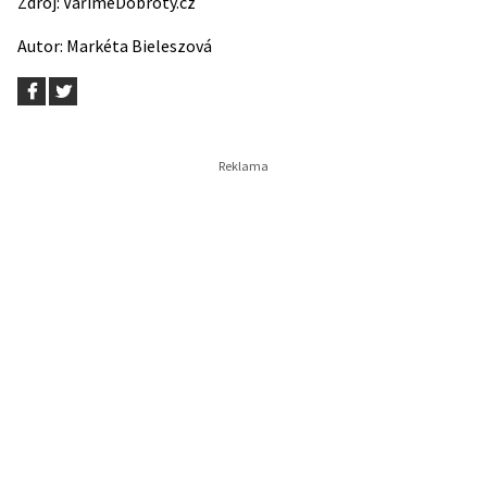
Zdroj:
VařímeDobroty.cz
Autor: Markéta Bieleszová