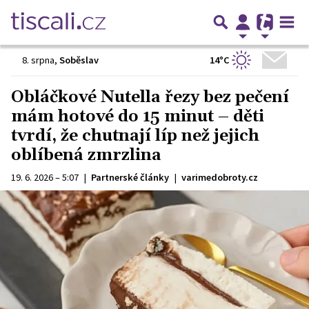
14°C
8. srpna
,
Soběslav
Obláčkové Nutella řezy bez pečení
mám hotové do 15 minut – děti
tvrdí, že chutnají líp než jejich
oblíbená zmrzlina
19. 6. 2026 – 5:07
|
Partnerské články
|
varimedobroty.cz