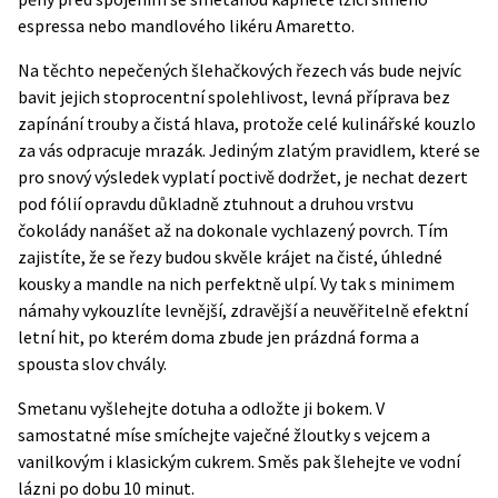
espressa nebo mandlového likéru Amaretto.
Na těchto nepečených šlehačkových řezech vás bude nejvíc
bavit jejich stoprocentní spolehlivost, levná příprava bez
zapínání trouby a čistá hlava, protože celé kulinářské kouzlo
za vás odpracuje mrazák. Jediným zlatým pravidlem, které se
pro snový výsledek vyplatí poctivě dodržet, je nechat dezert
pod fólií opravdu důkladně ztuhnout a druhou vrstvu
čokolády nanášet až na dokonale vychlazený povrch. Tím
zajistíte, že se řezy budou skvěle krájet na čisté, úhledné
kousky a mandle na nich perfektně ulpí. Vy tak s minimem
námahy vykouzlíte levnější, zdravější a neuvěřitelně efektní
letní hit, po kterém doma zbude jen prázdná forma a
spousta slov chvály.
Smetanu vyšlehejte dotuha a odložte ji bokem. V
samostatné míse smíchejte vaječné žloutky s vejcem a
vanilkovým i klasickým cukrem. Směs pak šlehejte ve vodní
lázni po dobu 10 minut.