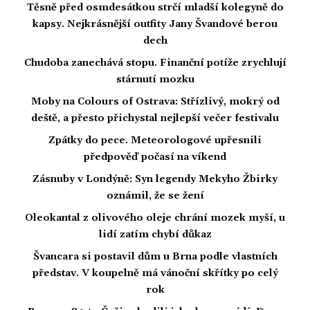
Těsně před osmdesátkou strčí mladší kolegyně do
kapsy. Nejkrásnější outfity Jany Švandové berou
dech
Chudoba zanechává stopu. Finanční potíže zrychlují
stárnutí mozku
Moby na Colours of Ostrava: Střízlivý, mokrý od
deště, a přesto přichystal nejlepší večer festivalu
Zpátky do pece. Meteorologové upřesnili
předpověď počasí na víkend
Zásnuby v Londýně: Syn legendy Mekyho Žbirky
oznámil, že se žení
Oleokantal z olivového oleje chrání mozek myší, u
lidí zatím chybí důkaz
Švancara si postavil dům u Brna podle vlastních
představ. V koupelně má vánoční skřítky po celý
rok