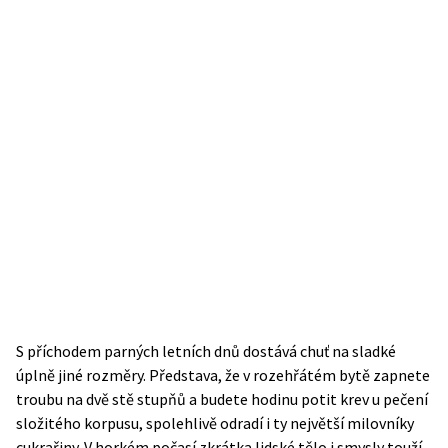
S příchodem parných letních dnů dostává chuť na sladké
úplně jiné rozměry. Představa, že v rozehřátém bytě zapnete
troubu na dvě stě stupňů a budete hodinu potit krev u pečení
složitého korpusu, spolehlivě odradí i ty největší milovníky
cukrařiny. V horkém počasí zkrátka lidské tělo i smysly touží