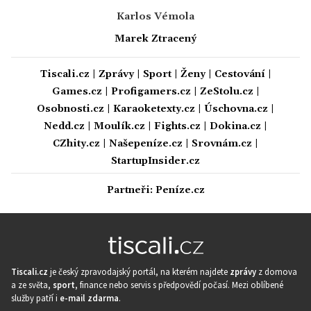
Karlos Vémola
Marek Ztracený
Tiscali.cz
|
Zprávy
|
Sport
|
Ženy
|
Cestování
|
Games.cz
|
Profigamers.cz
|
ZeStolu.cz
|
Osobnosti.cz
|
Karaoketexty.cz
|
Úschovna.cz
|
Nedd.cz
|
Moulík.cz
|
Fights.cz
|
Dokina.cz
|
CZhity.cz
|
Našepeníze.cz
|
Srovnám.cz
|
StartupInsider.cz
Partneři:
Peníze.cz
Tiscali.cz
je český zpravodajský portál, na kterém najdete
zprávy
z domova
a ze světa,
sport
, finance nebo servis s předpovědí počasí. Mezi oblíbené
služby patří i
e-mail zdarma
.