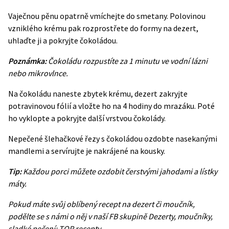
Vaječnou pěnu opatrně vmíchejte do smetany. Polovinou
vzniklého krému pak rozprostřete do formy na dezert,
uhlaďte ji a pokryjte čokoládou.
Poznámka:
Čokoládu rozpustíte za 1 minutu ve vodní lázni
nebo mikrovlnce.
Na čokoládu naneste zbytek krému, dezert zakryjte
potravinovou fólií a vložte ho na 4 hodiny do mrazáku. Poté
ho vyklopte a pokryjte další vrstvou čokolády.
Nepečené šlehačkové řezy s čokoládou ozdobte nasekanými
mandlemi a servírujte je nakrájené na kousky.
Tip:
Každou porci můžete ozdobit čerstvými jahodami a lístky
máty.
Pokud máte svůj oblíbený recept na dezert či moučník,
podělte se s námi o něj v naší FB skupině
Dezerty, moučníky,
sladké pečení: TOP recepty
.