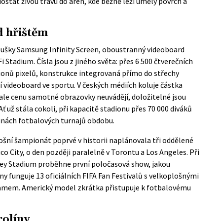
k dostat živou trávu do arén, kde běžně leží umělý povrch a
d hřištěm
oušky Samsung Infinity Screen, oboustranný videoboard
Fi Stadium
. Čísla jsou z jiného světa: přes 6 500 čtverečních
ionů pixelů, konstrukce integrovaná přímo do střechy
í videoboard ve sportu. V českých médiích koluje částka
 ale cenu samotné obrazovky neuvádějí, doložitelné jsou
ť už stála cokoli, při kapacitě stadionu přes 70 000 diváků
ějinách fotbalových turnajů obdobu.
etošní šampionát poprvé v historii naplánovala tři oddělené
co City, o den později paralelně v Torontu a Los Angeles. Při
sey Stadium proběhne první poločasová show, jakou
ony funguje
13 oficiálních FIFA Fan Festivalů
s velkoplošnými
ramem. Americký model zkrátka přistupuje k fotbalovému
rolíny