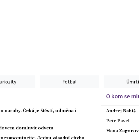
uriozity
Fotbal
Úmrtí
O kom se mlu
 naruby. Čeká je štěstí, odměna i
Andrej Babiš
Petr Pavel
radovem domluvit odvetu
Hana Zagorov
a nezapomínejte. Jednu zásadní chybu