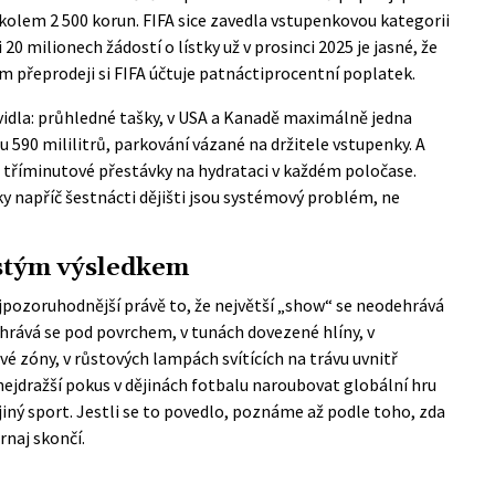
kolem 2 500 korun. FIFA sice zavedla vstupenkovou kategorii
 20 milionech žádostí o lístky už v prosinci 2025 je jasné, že
ím přeprodeji si FIFA účtuje patnáctiprocentní poplatek.
vidla: průhledné tašky, v USA a Kanadě maximálně jedna
590 mililitrů, parkování vázané na držitele vstupenky. A
é tříminutové přestávky na hydrataci v každém poločase.
y napříč šestnácti dějišti jsou systémový problém, ne
istým výsledkem
pozoruhodnější právě to, že největší „show“ se neodehrává
hrává se pod povrchem, v tunách dovezené hlíny, v
é zóny, v růstových lampách svítících na trávu uvnitř
nejdražší pokus v dějinách fotbalu naroubovat globální hru
iný sport. Jestli se to povedlo, poznáme až podle toho, zda
rnaj skončí.