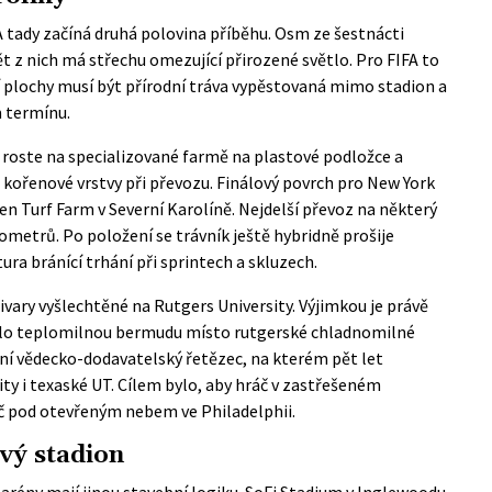
A tady začíná druhá polovina příběhu. Osm ze šestnácti
 z nich má střechu omezující přirozené světlo. Pro FIFA to
 plochy musí být přírodní tráva vypěstovaná mimo stadion a
 termínu.
 roste na specializované farmě na plastové podložce a
u kořenové vrstvy při převozu. Finálový povrch pro New York
en Turf Farm v Severní Karolíně. Nejdelší převoz na některý
lometrů. Po položení se trávník ještě hybridně prošije
ra bránící trhání při sprintech a skluzech.
ivary vyšlechtěné na Rutgers University. Výjimkou je právě
olilo teplomilnou bermudu místo rutgerské chladnomilné
tní vědecko-dodavatelský řetězec, na kterém pět let
ity
i texaské UT. Cílem bylo, aby hráč v zastřešeném
č pod otevřeným nebem ve Philadelphii.
vý stadion
 arény mají jinou stavební logiku. SoFi Stadium v Inglewoodu