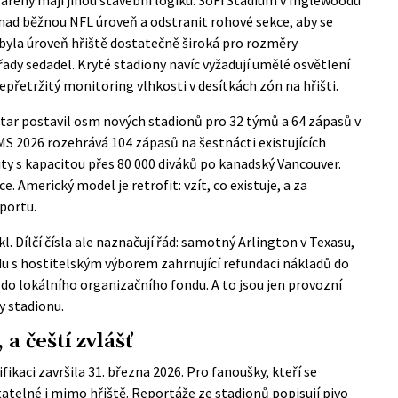
nad běžnou NFL úroveň a odstranit rohové sekce, aby se
nebyla úroveň hřiště dostatečně široká pro rozměry
řady sedadel. Kryté stadiony navíc vyžadují umělé osvětlení
nepřetržitý monitoring vlhkosti v desítkách zón na hřišti.
tar postavil osm nových stadionů pro 32 týmů a 64 zápasů v
 2026 rozehrává 104 zápasů na šestnácti existujících
ty s kapacitou přes 80 000 diváků po kanadský Vancouver.
. Americký model je retrofit: vzít, co existuje, a za
portu.
l. Dílčí čísla ale naznačují řád: samotný Arlington v Texasu,
du s hostitelským výborem zahrnující refundaci nákladů do
ů do lokálního organizačního fondu. A to jsou jen provozní
y stadionu.
 a čeští zvlášť
fikaci završila 31. března 2026. Pro fanoušky, kteří se
atelné i mimo hřiště. Reportáže ze stadionů popisují pivo