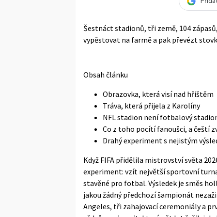
Přida
Šestnáct stadionů, tři země, 104 zápasů,
vypěstovat na farmě a pak převézt stovk
Obsah článku
Obrazovka, která visí nad hřištěm
Tráva, která přijela z Karolíny
NFL stadion není fotbalový stadio
Co z toho pocítí fanoušci, a čeští z
Drahý experiment s nejistým výsl
Když FIFA přidělila mistrovství světa 2
experiment: vzít největší sportovní turn
stavěné pro fotbal. Výsledek je směs ho
jakou žádný předchozí šampionát nezažil
Angeles, tři zahajovací ceremoniály a pr