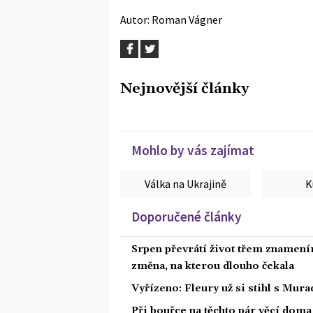
Autor:
Roman Vágner
Nejnovější články
Mohlo by vás zajímat
Válka na Ukrajině
K
Doporučené články
Srpen převrátí život třem znamením
změna, na kterou dlouho čekala
Vyřízeno: Fleury už si stihl s Mu
Při bouřce na těchto pár věcí dom