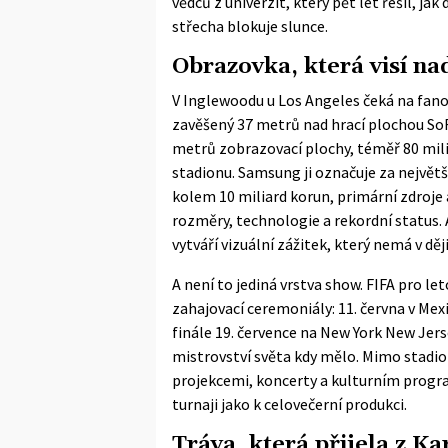
vědců z univerzit, který pět let řešil, ja
střecha blokuje slunce.
Obrazovka, která visí na
V Inglewoodu u Los Angeles čeká na fan
zavěšený 37 metrů nad hrací plochou
So
metrů zobrazovací plochy, téměř 80 mil
stadionu. Samsung ji označuje za největš
kolem 10 miliard korun, primární zdroje
rozměry, technologie a rekordní status. A
vytváří vizuální zážitek, který nemá v d
A není to jediná vrstva show. FIFA pro l
zahajovací ceremoniály: 11. června v Mexi
finále 19. července na New York New Jer
mistrovství světa kdy mělo. Mimo stadi
projekcemi, koncerty a kulturním prog
turnaji jako k celovečerní produkci.
Tráva, která přijela z Ka