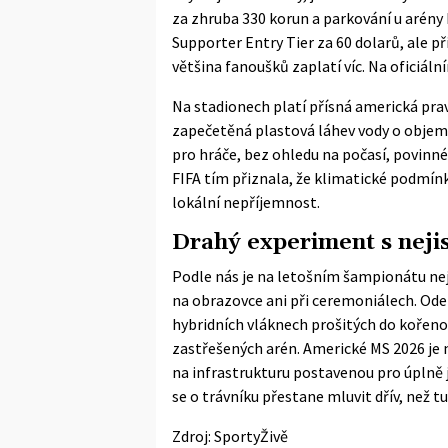
za zhruba 330 korun a parkování u arény 
Supporter Entry Tier za 60 dolarů, ale při
většina fanoušků zaplatí víc. Na oficiáln
Na stadionech platí přísná americká pra
zapečetěná plastová láhev vody o objemu 
pro hráče, bez ohledu na počasí, povinn
FIFA tím přiznala, že klimatické podmínk
lokální nepříjemnost.
Drahý experiment s nej
Podle nás je na letošním šampionátu nej
na obrazovce ani při ceremoniálech. Ode
hybridních vláknech prošitých do kořenov
zastřešených arén. Americké MS 2026 je 
na infrastrukturu postavenou pro úplně j
se o trávníku přestane mluvit dřív, než tu
Zdroj:
SportyŽivě