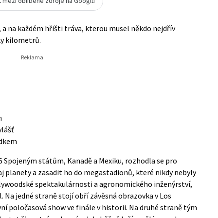
t mezi oblíbené zdroje na Googlu
 a na každém hřišti tráva, kterou musel někdo nejdřív
y kilometrů.
n
vlášť
edkem
026 Spojeným státům, Kanadě a Mexiku, rozhodla se pro
aj planety a zasadit ho do megastadionů, které nikdy nebyly
llywoodské spektakulárnosti a agronomického inženýrství,
. Na jedné straně stojí obří závěsná obrazovka v Los
vní poločasová show ve finále v historii. Na druhé straně tým