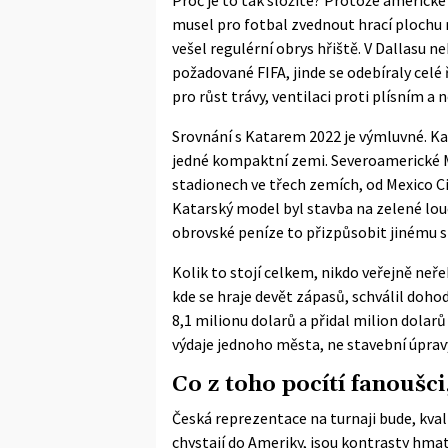
musel pro fotbal zvednout hrací plochu 
vešel regulérní obrys hřiště. V Dallasu 
požadované FIFA, jinde se odebíraly celé 
pro růst trávy, ventilaci proti plísním a 
Srovnání s Katarem 2022 je výmluvné. Ka
jedné kompaktní zemi. Severoamerické MS
stadionech ve třech zemích, od Mexico Ci
Katarský model byl stavba na zelené louce
obrovské peníze to přizpůsobit jinému s
Kolik to stojí celkem, nikdo veřejně neřek
kde se hraje devět zápasů, schválil doho
8,1 milionu dolarů a přidal milion dolar
výdaje jednoho města, ne stavební úprav
Co z toho pocítí fanoušci,
Česká reprezentace na turnaji bude, kvali
chystají do Ameriky, jsou kontrasty hmat