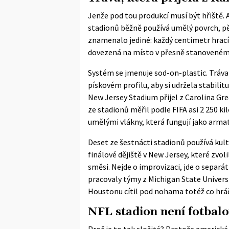
Jenže pod tou produkcí musí být hřiště. 
stadionů běžně používá umělý povrch, pět
znamenalo jediné: každý centimetr hrací
dovezená na místo v přesně stanoveném
Systém se jmenuje sod-on-plastic. Tráva
pískovém profilu, aby si udržela stabilit
New Jersey Stadium přijel z Carolina Gre
ze stadionů měřil podle FIFA asi 2 250 ki
umělými vlákny, která fungují jako armatu
Deset ze šestnácti stadionů používá kult
finálové dějiště v New Jersey, které zv
směsi. Nejde o improvizaci, jde o separá
pracovaly týmy z
Michigan State Univers
Houstonu cítil pod nohama totéž co hrá
NFL stadion není fotbalo
Proč je to tak složité? Protože americké