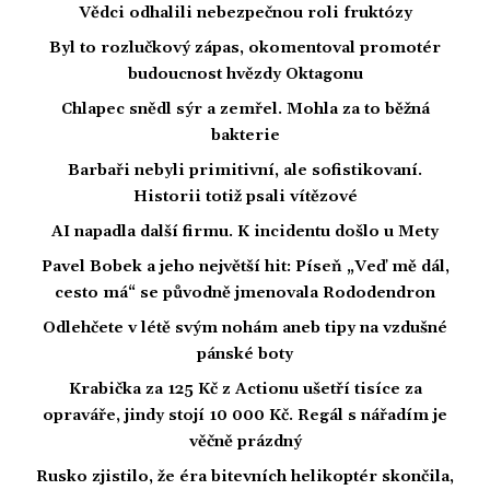
Vědci odhalili nebezpečnou roli fruktózy
Byl to rozlučkový zápas, okomentoval promotér
budoucnost hvězdy Oktagonu
Chlapec snědl sýr a zemřel. Mohla za to běžná
bakterie
Barbaři nebyli primitivní, ale sofistikovaní.
Historii totiž psali vítězové
AI napadla další firmu. K incidentu došlo u Mety
Pavel Bobek a jeho největší hit: Píseň „Veď mě dál,
cesto má“ se původně jmenovala Rododendron
Odlehčete v létě svým nohám aneb tipy na vzdušné
pánské boty
Krabička za 125 Kč z Actionu ušetří tisíce za
opraváře, jindy stojí 10 000 Kč. Regál s nářadím je
věčně prázdný
Rusko zjistilo, že éra bitevních helikoptér skončila,