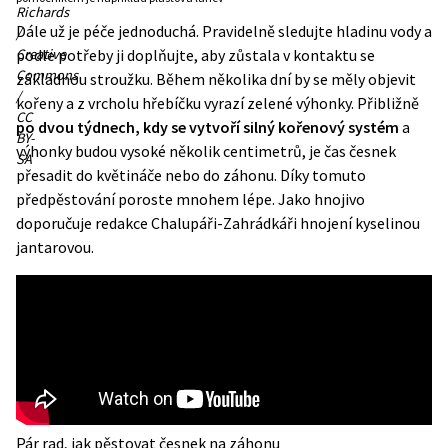
Richards
Dále už je péče jednoduchá. Pravidelně sledujte hladinu vody a
/
Creative
podle potřeby ji doplňujte, aby zůstala v kontaktu se
Commons
základnou stroužku. Během několika dní by se měly objevit
/
kořeny a z vrcholu hřebíčku vyrazí zelené výhonky. Přibližně
CC
po dvou týdnech, kdy se vytvoří silný kořenový systém
a
BY-
výhonky budou vysoké několik centimetrů, je čas česnek
SA
přesadit do květináče nebo do záhonu. Díky tomuto
předpěstování poroste mnohem lépe. Jako hnojivo
doporučuje redakce Chalupáři-Zahrádkáři
hnojení kyselinou
jantarovou
.
Pár rad, jak pěstovat česnek na záhonu