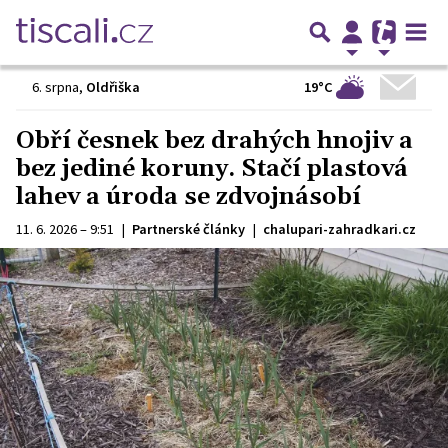
19°C
6. srpna
,
Oldřiška
Obří česnek bez drahých hnojiv a
bez jediné koruny. Stačí plastová
lahev a úroda se zdvojnásobí
11. 6. 2026 – 9:51
|
Partnerské články
|
chalupari-zahradkari.cz