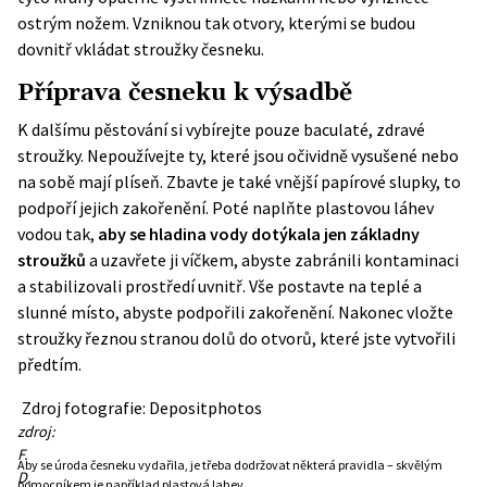
ostrým nožem. Vzniknou tak otvory, kterými se budou
dovnitř vkládat stroužky česneku.
Příprava česneku k výsadbě
K dalšímu pěstování si vybírejte pouze baculaté, zdravé
stroužky. Nepoužívejte ty, které jsou očividně vysušené nebo
na sobě mají plíseň. Zbavte je také vnější papírové slupky, to
podpoří jejich zakořenění. Poté naplňte plastovou láhev
vodou tak,
aby se hladina vody dotýkala jen základny
stroužků
a uzavřete ji víčkem, abyste zabránili kontaminaci
a stabilizovali prostředí uvnitř. Vše postavte na teplé a
slunné místo, abyste podpořili zakořenění. Nakonec vložte
stroužky řeznou stranou dolů do otvorů, které jste vytvořili
předtím.
Zdroj fotografie: Depositphotos
zdroj:
F.
Aby se úroda česneku vydařila, je třeba dodržovat některá pravidla – skvělým
D.
pomocníkem je například plastová lahev