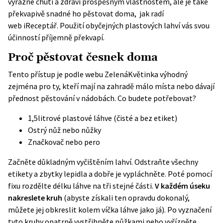
výrazné chuti a zdraví prospěšným vlastnostem, ale je také
překvapivě snadné ho pěstovat doma, jak radí
web
iReceptář
. Použití obyčejných plastových lahví vás svou
účinností příjemně překvapí.
Proč pěstovat česnek doma
Tento přístup je podle webu
ZelenáKvětinka
výhodný
zejména pro ty, kteří mají na zahradě málo místa nebo dávají
přednost pěstování v nádobách. Co budete potřebovat?
1,5litrové plastové láhve (čisté a bez etiket)
Ostrý nůž nebo nůžky
Značkovač nebo pero
Začněte důkladným vyčištěním lahví. Odstraňte všechny
etikety a zbytky lepidla a dobře je vypláchněte. Poté pomocí
fixu rozdělte délku láhve na tři stejné části.
V každém úseku
nakreslete kruh
(abyste získali ten opravdu dokonalý,
můžete jej obkreslit kolem víčka láhve jako já). Po vyznačení
tyto kruhy opatrně vystřihněte nůžkami nebo vyřízněte