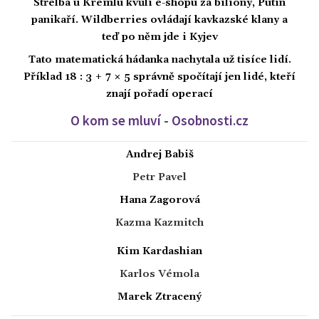
Střelba u Kremlu kvůli e-shopu za biliony, Putin
panikaří. Wildberries ovládají kavkazské klany a
teď po něm jde i Kyjev
Tato matematická hádanka nachytala už tisíce lidí.
Příklad 18 : 3 + 7 × 5 správně spočítají jen lidé, kteří
znají pořadí operací
O kom se mluví - Osobnosti.cz
Andrej Babiš
Petr Pavel
Hana Zagorová
Kazma Kazmitch
Kim Kardashian
Karlos Vémola
Marek Ztracený