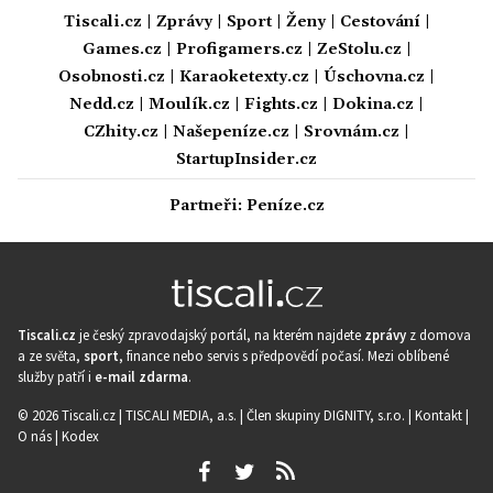
Tiscali.cz
|
Zprávy
|
Sport
|
Ženy
|
Cestování
|
Games.cz
|
Profigamers.cz
|
ZeStolu.cz
|
Osobnosti.cz
|
Karaoketexty.cz
|
Úschovna.cz
|
Nedd.cz
|
Moulík.cz
|
Fights.cz
|
Dokina.cz
|
CZhity.cz
|
Našepeníze.cz
|
Srovnám.cz
|
StartupInsider.cz
Partneři:
Peníze.cz
Tiscali.cz
je český zpravodajský portál, na kterém najdete
zprávy
z domova
a ze světa,
sport
, finance nebo servis s předpovědí počasí. Mezi oblíbené
služby patří i
e-mail zdarma
.
© 2026 Tiscali.cz |
TISCALI MEDIA, a.s.
|
Člen skupiny DIGNITY, s.r.o.
|
Kontakt
|
O nás
|
Kodex