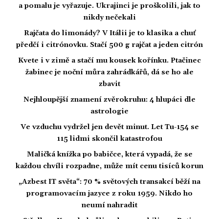
a pomalu je vyřazuje. Ukrajinci je proškolili, jak to
nikdy nečekali
Rajčata do limonády? V Itálii je to klasika a chuť
předčí i citrónovku. Stačí 500 g rajčat a jeden citrón
Kvete i v zimě a stačí mu kousek kořínku. Ptačinec
žabinec je noční můra zahrádkářů, dá se ho ale
zbavit
Nejhloupější znamení zvěrokruhu: 4 hlupáci dle
astrologie
Ve vzduchu vydržel jen devět minut. Let Tu-154 se
115 lidmi skončil katastrofou
Maličká knížka po babičce, která vypadá, že se
každou chvíli rozpadne, může mít cenu tisíců korun
„Azbest IT světa“: 70 % světových transakcí běží na
programovacím jazyce z roku 1959. Nikdo ho
neumí nahradit