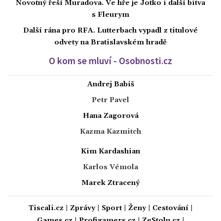
Novotný řeší Muradova. Ve hře je Jotko i další bitva
s Fleurym
Další rána pro RFA. Lutterbach vypadl z titulové
odvety na Bratislavském hradě
O kom se mluví - Osobnosti.cz
Andrej Babiš
Petr Pavel
Hana Zagorová
Kazma Kazmitch
Kim Kardashian
Karlos Vémola
Marek Ztracený
Tiscali.cz
|
Zprávy
|
Sport
|
Ženy
|
Cestování
|
Games.cz
|
Profigamers.cz
|
ZeStolu.cz
|