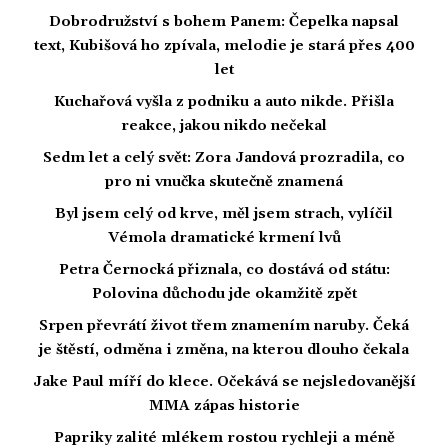
Dobrodružství s bohem Panem: Čepelka napsal
text, Kubišová ho zpívala, melodie je stará přes 400
let
Kuchařová vyšla z podniku a auto nikde. Přišla
reakce, jakou nikdo nečekal
Sedm let a celý svět: Zora Jandová prozradila, co
pro ni vnučka skutečně znamená
Byl jsem celý od krve, měl jsem strach, vylíčil
Vémola dramatické krmení lvů
Petra Černocká přiznala, co dostává od státu:
Polovina důchodu jde okamžitě zpět
Srpen převrátí život třem znamením naruby. Čeká
je štěstí, odměna i změna, na kterou dlouho čekala
Jake Paul míří do klece. Očekává se nejsledovanější
MMA zápas historie
Papriky zalité mlékem rostou rychleji a méně