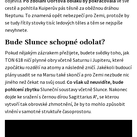
objevila.
Po zdolání Oortova oblaku by pokračovala
ve své
cestě a pohltila Kuiperův pás těsně za oběžnou dráhou
Neptunu. To znamená opět nebezpečí pro Zemi, protože by
se tudy řítily stovky tisíc ledových těles a těm se nejspíše
nevyhnete.
Bude Slunce schopné odolat?
Pokud nějakým zázrakem přežijete, budete svědky toho, jak
TON 618 ničí plynné obry včetně Saturnu i Jupiteru, které
zpočátku rozdělí na atomy a následně zničí. Jakékoli budoucí
plány usadit se na Marsu také skončí a pro Zemi nezbude nic
jiného než čekat na svůj osud.
Co však už neuvidíte, bude
pohlcení zbytku
Sluneční soustavy včetně
Slunce
. Nakonec
dojde ke sražení s černou dírou Sagittarius A*, se kterou
vytvoří tak obrovské zhmotnění, že by to mohlo způsobit
vlnění v samotné struktuře časoprostoru.