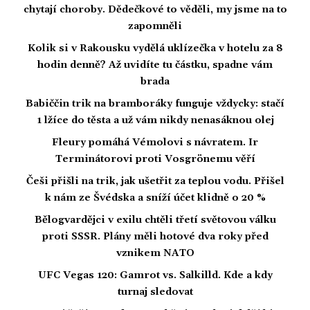
chytají choroby. Dědečkové to věděli, my jsme na to
zapomněli
Kolik si v Rakousku vydělá uklízečka v hotelu za 8
hodin denně? Až uvidíte tu částku, spadne vám
brada
Babiččin trik na bramboráky funguje vždycky: stačí
1 lžíce do těsta a už vám nikdy nenasáknou olej
Fleury pomáhá Vémolovi s návratem. Ir
Terminátorovi proti Vosgrönemu věří
Češi přišli na trik, jak ušetřit za teplou vodu. Přišel
k nám ze Švédska a sníží účet klidně o 20 %
Bělogvardějci v exilu chtěli třetí světovou válku
proti SSSR. Plány měli hotové dva roky před
vznikem NATO
UFC Vegas 120: Gamrot vs. Salkilld. Kde a kdy
turnaj sledovat