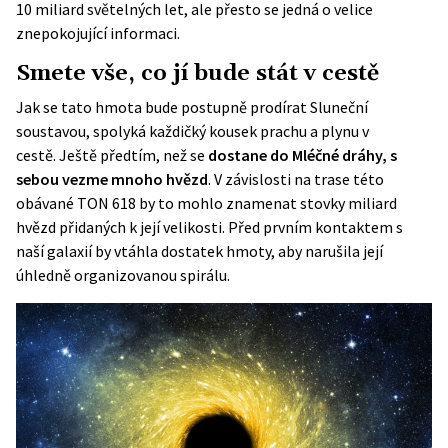
10 miliard světelných let, ale přesto se jedná o velice
znepokojující informaci.
Smete vše, co jí bude stát v cestě
Jak se tato hmota bude postupně prodírat Sluneční
soustavou, spolyká každičký kousek prachu a plynu v
cestě. Ještě předtím, než se
dostane do Mléčné dráhy, s
sebou vezme mnoho hvězd
. V závislosti na trase této
obávané
TON 618
by to mohlo znamenat stovky miliard
hvězd přidaných k její velikosti. Před prvním kontaktem s
naší galaxií by vtáhla dostatek hmoty, aby narušila její
úhledně organizovanou spirálu.