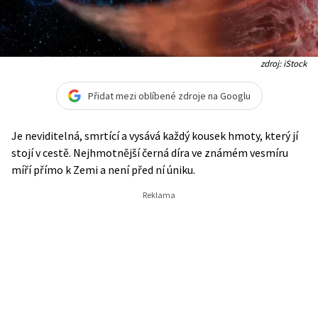
zdroj: iStock
Přidat mezi oblíbené zdroje na Googlu
Je neviditelná, smrtící a vysává každý kousek hmoty, který jí
stojí v cestě. Nejhmotnější černá díra ve známém vesmíru
míří přímo k Zemi a není před ní úniku.