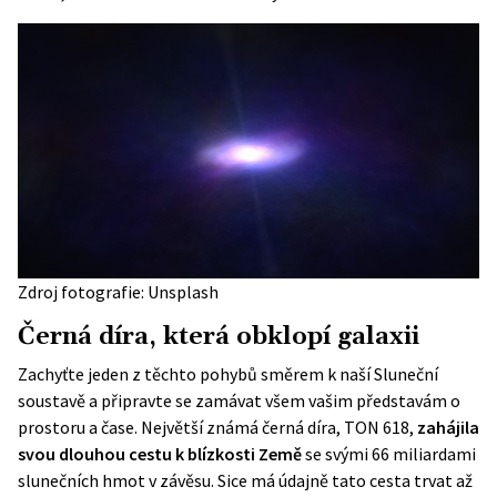
Zdroj fotografie: Unsplash
Černá díra, která obklopí galaxii
Zachyťte jeden z těchto pohybů směrem k naší
Sluneční
soustavě
a připravte se zamávat všem vašim představám o
prostoru a čase. Největší známá černá díra, TON 618,
zahájila
svou dlouhou cestu k blízkosti Země
se svými 66 miliardami
slunečních hmot v závěsu. Sice má údajně tato cesta trvat až