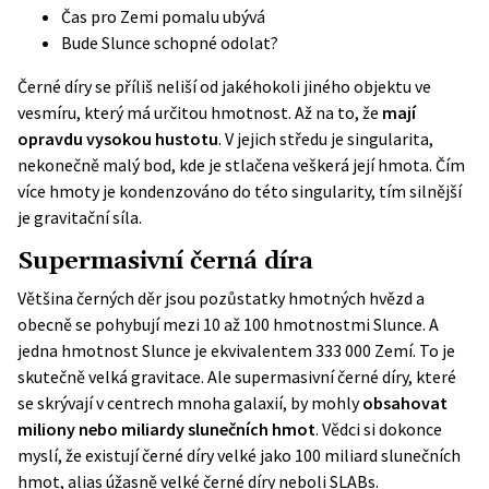
Čas pro Zemi pomalu ubývá
Bude Slunce schopné odolat?
Černé díry se příliš neliší od jakéhokoli jiného objektu ve
vesmíru, který má určitou hmotnost. Až na to, že
mají
opravdu vysokou hustotu
. V jejich středu je singularita,
nekonečně malý bod, kde je stlačena veškerá její hmota. Čím
více hmoty je kondenzováno do této singularity, tím silnější
je gravitační síla.
Supermasivní černá díra
Většina černých děr jsou pozůstatky hmotných hvězd a
obecně se pohybují mezi 10 až 100 hmotnostmi Slunce. A
jedna hmotnost Slunce je ekvivalentem 333 000 Zemí. To je
skutečně velká gravitace. Ale supermasivní černé díry, které
se skrývají v centrech mnoha galaxií, by mohly
obsahovat
miliony nebo miliardy slunečních hmot
. Vědci si dokonce
myslí, že existují černé díry velké jako 100 miliard slunečních
hmot, alias úžasně velké černé díry neboli
SLABs
.