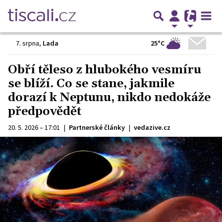
25°C
7. srpna
,
Lada
Obří těleso z hlubokého vesmíru
se blíží. Co se stane, jakmile
dorazí k Neptunu, nikdo nedokáže
předpovědět
20. 5. 2026 – 17:01
|
Partnerské články
|
vedazive.cz