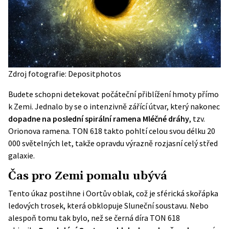
Zdroj fotografie: Depositphotos
Budete schopni detekovat počáteční přiblížení hmoty přímo
k Zemi. Jednalo by se o intenzivně zářící útvar, který nakonec
dopadne na poslední spirální ramena Mléčné dráhy
, tzv.
Orionova ramena. TON 618 takto pohltí celou svou délku 20
000 světelných let, takže opravdu výrazně rozjasní celý střed
galaxie.
Čas pro Zemi pomalu ubývá
Tento úkaz postihne i Oortův oblak, což je sférická skořápka
ledových trosek, která obklopuje Sluneční soustavu. Nebo
alespoň tomu tak bylo, než se černá díra TON 618