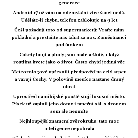
generace
Android 17 už vám na odemykání více šancí nedá.
Uděláte-li chybu, telefon zablokuje na 9 let
Češi požadují toto od supermarketů: Vraťte nám
pokladní a přestaňte nás tahat za nos. Zaměstnanci
pod útokem
Cukety hnijí a plody jsou malé a žluté, i když
rostlina kvete jako o život. Často chybí jediná věc
Meteorologové upřesnili předpověď na celý srpen
a varují Čechy. V polovině měsíce nastane drsný
obrat
Uprostřed namibijské pouště stojí luxusní město.
Písek už zaplnil jeho domy i taneční sál, s dronem
sem ale nesmíte
Nejhloupější znamení zvěrokruhu: tato moc
inteligence nepobrala