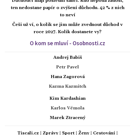
Důchodci mají poslední šanci. Kdo nepodá žádost,
ten nedostane papír o zvýšení důchodu. 42 % z nich
to neví
Češi už ví, o kolik se jim může zvednout důchod v
roce 2027. Kolik dostanete vy?
O kom se mluví - Osobnosti.cz
Andrej Babiš
Petr Pavel
Hana Zagorová
Kazma Kazmitch
Kim Kardashian
Karlos Vémola
Marek Ztracený
Tiscali.cz
|
Zprávy
|
Sport
|
Ženy
|
Cestování
|