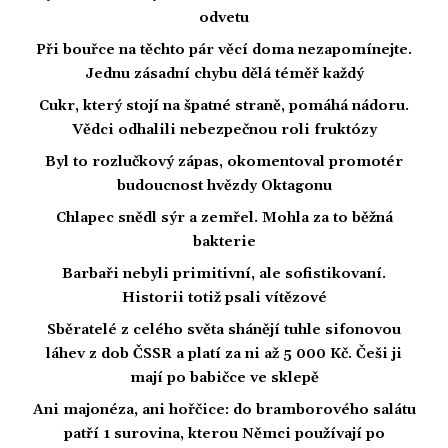
odvetu
Při bouřce na těchto pár věcí doma nezapomínejte.
Jednu zásadní chybu dělá téměř každý
Cukr, který stojí na špatné straně, pomáhá nádoru.
Vědci odhalili nebezpečnou roli fruktózy
Byl to rozlučkový zápas, okomentoval promotér
budoucnost hvězdy Oktagonu
Chlapec snědl sýr a zemřel. Mohla za to běžná
bakterie
Barbaři nebyli primitivní, ale sofistikovaní.
Historii totiž psali vítězové
Sběratelé z celého světa shánějí tuhle sifonovou
láhev z dob ČSSR a platí za ni až 5 000 Kč. Češi ji
mají po babičce ve sklepě
Ani majonéza, ani hořčice: do bramborového salátu
patří 1 surovina, kterou Němci používají po