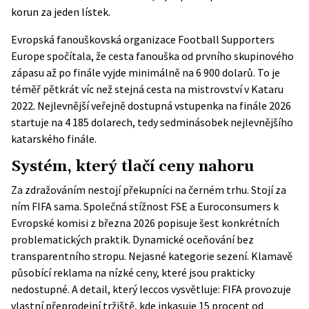
korun za jeden lístek.
Evropská fanouškovská organizace Football Supporters
Europe spočítala, že cesta fanouška od prvního skupinového
zápasu až po finále vyjde minimálně na 6 900 dolarů. To je
téměř pětkrát víc než stejná cesta na mistrovství v Kataru
2022. Nejlevnější veřejně dostupná vstupenka na finále 2026
startuje na 4 185 dolarech, tedy sedminásobek nejlevnějšího
katarského finále.
Systém, který tlačí ceny nahoru
Za zdražováním nestojí překupníci na černém trhu. Stojí za
ním FIFA sama. Společná
stížnost FSE a Euroconsumers k
Evropské komisi
z března 2026 popisuje šest konkrétních
problematických praktik. Dynamické oceňování bez
transparentního stropu. Nejasné kategorie sezení. Klamavě
působící reklama na nízké ceny, které jsou prakticky
nedostupné. A detail, který leccos vysvětluje: FIFA provozuje
vlastní přeprodejní tržiště, kde inkasuje 15 procent od