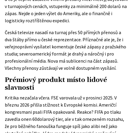
v turnajových cenách, vstupenky za minimálně 200 dolarů na
zápas. Nejde o jeden výlet do Ameriky, ale o finančně i
logisticky roztříštěnou expedici.
Česká televize nasadí na turnaj přes 50 přímých přenosů a
dva štáby přímo u české reprezentace. Příznačné ale je, že i
veřejnoprávní vysílatel komentuje české zápasy z pražského
studia; severoamerický formát je drahý a náročný i pro
profesionální média. Nova má sublicenci na část zápasů.
Všechny přenosy zůstávají ve volně dostupném vysílání.
Prémiový produkt místo lidové
slavnosti
Kritika nezačala včera. FSE varovala už v prosinci 2025. V
březnu 2026 přišla stížnost k Evropské komisi. Američtí
kongresmani psali FIFA opakovaně. Reakce? FIFA po tlaku
zavedla onen 60dolarový tier, ale v tak omezeném rozsahu,
že pro běžného fanouška funguje spíš jako alibi než jako