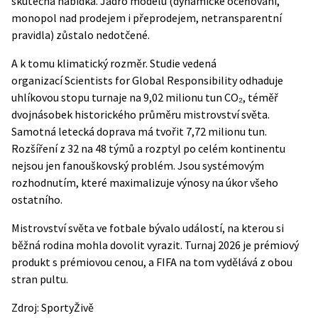
skutečná nabídka. Jádro modelu (dynamické oceňování,
monopol nad prodejem i přeprodejem, netransparentní
pravidla) zůstalo nedotčené.
A k tomu klimatický rozměr. Studie vedená
organizací
Scientists for Global Responsibility
odhaduje
uhlíkovou stopu turnaje na 9,02 milionu tun CO₂, téměř
dvojnásobek historického průměru mistrovství světa.
Samotná letecká doprava má tvořit 7,72 milionu tun.
Rozšíření z 32 na 48 týmů a rozptyl po celém kontinentu
nejsou jen fanouškovský problém. Jsou systémovým
rozhodnutím, které maximalizuje výnosy na úkor všeho
ostatního.
Mistrovství světa ve fotbale bývalo událostí, na kterou si
běžná rodina mohla dovolit vyrazit. Turnaj 2026 je prémiový
produkt s prémiovou cenou, a FIFA na tom vydělává z obou
stran pultu.
Zdroj:
SportyŽivě