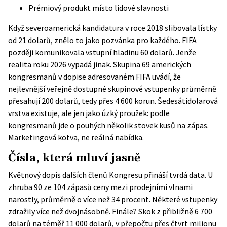
Prémiový produkt místo lidové slavnosti
Když severoamerická kandidatura v roce 2018 slibovala lístky
od 21 dolarů, znělo to jako pozvánka pro každého. FIFA
později komunikovala vstupní hladinu 60 dolarů. Jenže
realita roku 2026 vypadá jinak. Skupina 69 amerických
kongresmanů v
dopise adresovaném FIFA
uvádí, že
nejlevnější veřejně dostupné skupinové vstupenky průměrně
přesahují 200 dolarů, tedy přes 4 600 korun. Šedesátidolarová
vrstva existuje, ale jen jako úzký proužek: podle
kongresmanů jde o pouhých několik stovek kusů na zápas.
Marketingová kotva, ne reálná nabídka.
Čísla, která mluví jasně
Květnový
dopis dalších členů Kongresu
přináší tvrdá data. U
zhruba 90 ze 104 zápasů ceny mezi prodejními vlnami
narostly, průměrně o více než 34 procent. Některé vstupenky
zdražily více než dvojnásobně. Finále? Skok z přibližně 6 700
dolarů na téměř 11 000 dolarů, v přepočtu přes čtvrt milionu