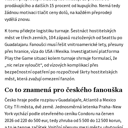
prodávajícího a dalších 15 procent od kupujícího. Nemá tedy
žádnou motivaci tlačit ceny dolů, na každém přeprodeji
vydělá znovu.
K tomu přidejte logistiku turnaje. Šestnáct hostitelských
měst ve třech zemích, 104 zápasů rozložených od Seattlu po
Guadalajaru. Fanoušci musí řešit vnitroamerické lety, přesuny
přes hranice, víza do USA i Mexika. Investigativní platforma
Play the Game situaci kolem turnaje shrnuje formulací, že
„nic nelze vyloučit“, od vízových komplikací přes
bezpečnostní opatření po rozpočtové škrty hostitelských
měst, která zvažují omezení fanzón.
Co to znamená pro českého fanouška
Česko hraje podle rozpisu v Guadalajaře, Atlantě a Mexico
City. Tři města, dvě země. Jednosměrná letenka Praha–New
York vychází podle otevřeného ceníku Condoru na červen
2026 od 220 do 500 eur, tedy zhruba od 5 500 do 12 500 korun,
a to je teprve začátek. Vnitřní přesuny mezi městy, ubytování