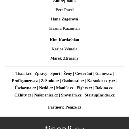
Andrej Babiš
Petr Pavel
Hana Zagorová
Kazma Kazmitch
Kim Kardashian
Karlos Vémola
Marek Ztracený
Tiscali.cz
|
Zprávy
|
Sport
|
Ženy
|
Cestování
|
Games.cz
|
Profigamers.cz
|
ZeStolu.cz
|
Osobnosti.cz
|
Karaoketexty.cz
|
Úschovna.cz
|
Nedd.cz
|
Moulík.cz
|
Fights.cz
|
Dokina.cz
|
CZhity.cz
|
Našepeníze.cz
|
Srovnám.cz
|
StartupInsider.cz
Partneři:
Peníze.cz