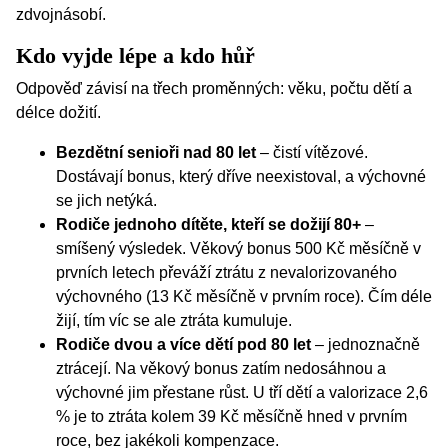
zdvojnásobí.
Kdo vyjde lépe a kdo hůř
Odpověď závisí na třech proměnných: věku, počtu dětí a
délce dožití.
Bezdětní senioři nad 80 let
– čistí vítězové.
Dostávají bonus, který dříve neexistoval, a výchovné
se jich netýká.
Rodiče jednoho dítěte, kteří se dožijí 80+
–
smíšený výsledek. Věkový bonus 500 Kč měsíčně v
prvních letech převáží ztrátu z nevalorizovaného
výchovného (13 Kč měsíčně v prvním roce). Čím déle
žijí, tím víc se ale ztráta kumuluje.
Rodiče dvou a více dětí pod 80 let
– jednoznačně
ztrácejí. Na věkový bonus zatím nedosáhnou a
výchovné jim přestane růst. U tří dětí a valorizace 2,6
% je to ztráta kolem 39 Kč měsíčně hned v prvním
roce, bez jakékoli kompenzace.