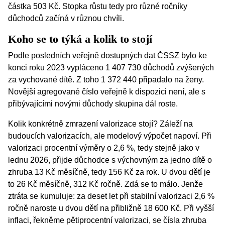
částka 503 Kč. Stopka růstu tedy pro různé ročníky
důchodců začíná v různou chvíli.
Koho se to týká a kolik to stojí
Podle posledních veřejně dostupných dat
ČSSZ
bylo ke
konci roku 2023 vypláceno 1 407 730 důchodů zvýšených
za vychované dítě. Z toho 1 372 440 připadalo na ženy.
Novější agregované číslo veřejně k dispozici není, ale s
přibývajícími novými důchody skupina dál roste.
Kolik konkrétně zmrazení valorizace stojí? Záleží na
budoucích valorizacích, ale modelový výpočet napoví. Při
valorizaci procentní výměry o 2,6 %, tedy stejně jako v
lednu 2026, přijde důchodce s výchovným za jedno dítě o
zhruba 13 Kč měsíčně, tedy 156 Kč za rok. U dvou dětí je
to 26 Kč měsíčně, 312 Kč ročně. Zdá se to málo. Jenže
ztráta se kumuluje: za deset let při stabilní valorizaci 2,6 %
ročně naroste u dvou dětí na přibližně 18 600 Kč. Při vyšší
inflaci, řekněme pětiprocentní valorizaci, se čísla zhruba