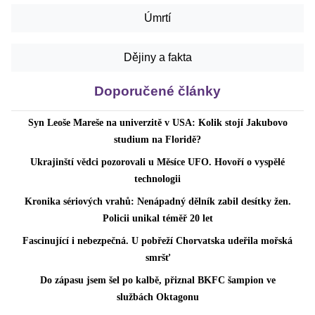
Úmrtí
Dějiny a fakta
Doporučené články
Syn Leoše Mareše na univerzitě v USA: Kolik stojí Jakubovo
studium na Floridě?
Ukrajinští vědci pozorovali u Měsíce UFO. Hovoří o vyspělé
technologii
Kronika sériových vrahů: Nenápadný dělník zabil desítky žen.
Policii unikal téměř 20 let
Fascinující i nebezpečná. U pobřeží Chorvatska udeřila mořská
smršť
Do zápasu jsem šel po kalbě, přiznal BKFC šampion ve
službách Oktagonu