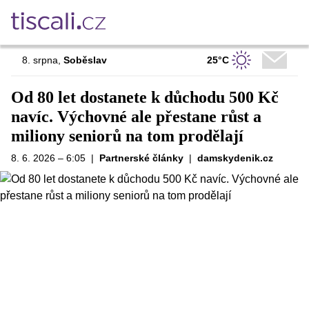
25°C
8. srpna
,
Soběslav
Od 80 let dostanete k důchodu 500 Kč
navíc. Výchovné ale přestane růst a
miliony seniorů na tom prodělají
8. 6. 2026 – 6:05
|
Partnerské články
|
damskydenik.cz