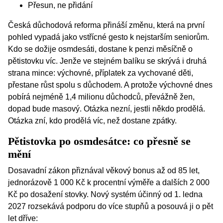
Přesun, ne přidání
Česká důchodová reforma přináší změnu, která na první
pohled vypadá jako vstřícné gesto k nejstarším seniorům.
Kdo se dožije osmdesáti, dostane k penzi měsíčně o
pětistovku víc. Jenže ve stejném balíku se skrývá i druhá
strana mince: výchovné, příplatek za vychované děti,
přestane růst spolu s důchodem. A protože výchovné dnes
pobírá nejméně 1,4 milionu důchodců, převážně žen,
dopad bude masový. Otázka nezní, jestli někdo prodělá.
Otázka zní, kdo prodělá víc, než dostane zpátky.
Pětistovka po osmdesátce: co přesně se
mění
Dosavadní zákon přiznával věkový bonus až od 85 let,
jednorázově 1 000 Kč k procentní výměře a dalších 2 000
Kč po dosažení stovky. Nový systém účinný od 1. ledna
2027 rozsekává podporu do více stupňů a posouvá ji o pět
let dříve: