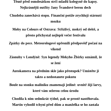
Těsně před osmdesátkou strčí mladší kolegyně do kapsy.
Nejkrásnější outfity Jany Švandové berou dech
Chudoba zanechává stopu. Finanční potíže zrychlují stárnutí
mozku
Moby na Colours of Ostrava: Střízlivý, mokrý od deště, a
přesto přichystal nejlepší večer festivalu
Zpátky do pece. Meteorologové upřesnili předpověď počasí na
víkend
Zásnuby v Londýně: Syn legendy Mekyho Žbirky oznámil, že
se žení
Autokamera na předním skle jako přestupek? Umístěte ji
takto a nedostanete pokutu
Boule na stonku maliníku znamenají jediné: uvnitř žijí larvy,
které vám sežerou celou úrodu
Chodila k nim sedmkrát týdně, pak se prostě nastěhovala.
Martin vyhodil tchyni před dům a manželka se ho zastala