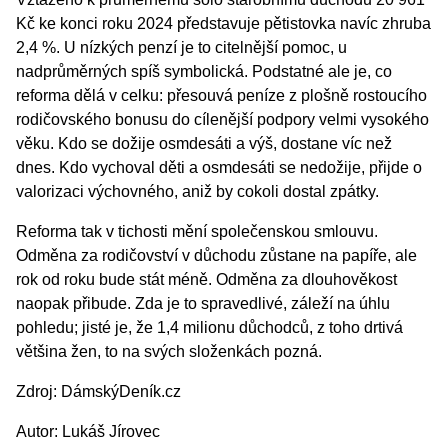
Kč ke konci roku 2024 představuje pětistovka navíc zhruba
2,4 %. U nízkých penzí je to citelnější pomoc, u
nadprůměrných spíš symbolická. Podstatné ale je, co
reforma dělá v celku: přesouvá peníze z plošně rostoucího
rodičovského bonusu do cílenější podpory velmi vysokého
věku. Kdo se dožije osmdesáti a výš, dostane víc než
dnes. Kdo vychoval děti a osmdesáti se nedožije, přijde o
valorizaci výchovného, aniž by cokoli dostal zpátky.
Reforma tak v tichosti mění společenskou smlouvu.
Odměna za rodičovství v důchodu zůstane na papíře, ale
rok od roku bude stát méně. Odměna za dlouhověkost
naopak přibude. Zda je to spravedlivé, záleží na úhlu
pohledu; jisté je, že 1,4 milionu důchodců, z toho drtivá
většina žen, to na svých složenkách pozná.
Zdroj:
DámskýDeník.cz
Autor:
Lukáš Jírovec