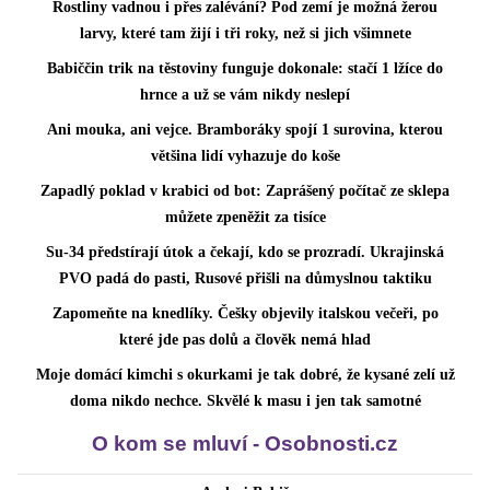
Rostliny vadnou i přes zalévání? Pod zemí je možná žerou
larvy, které tam žijí i tři roky, než si jich všimnete
Babiččin trik na těstoviny funguje dokonale: stačí 1 lžíce do
hrnce a už se vám nikdy neslepí
Ani mouka, ani vejce. Bramboráky spojí 1 surovina, kterou
většina lidí vyhazuje do koše
Zapadlý poklad v krabici od bot: Zaprášený počítač ze sklepa
můžete zpeněžit za tisíce
Su-34 předstírají útok a čekají, kdo se prozradí. Ukrajinská
PVO padá do pasti, Rusové přišli na důmyslnou taktiku
Zapomeňte na knedlíky. Češky objevily italskou večeři, po
které jde pas dolů a člověk nemá hlad
Moje domácí kimchi s okurkami je tak dobré, že kysané zelí už
doma nikdo nechce. Skvělé k masu i jen tak samotné
O kom se mluví - Osobnosti.cz