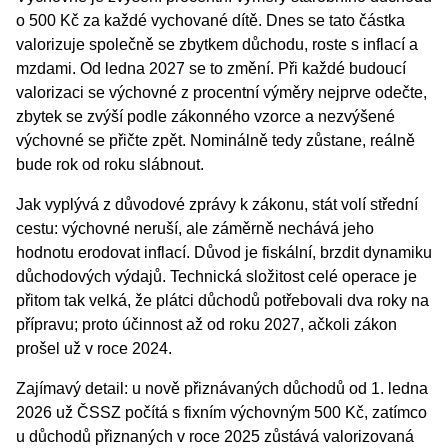
o 500 Kč za každé vychované dítě. Dnes se tato částka
valorizuje společně se zbytkem důchodu, roste s inflací a
mzdami. Od ledna 2027 se to změní. Při každé budoucí
valorizaci se výchovné z procentní výměry nejprve odečte,
zbytek se zvýší podle zákonného vzorce a nezvýšené
výchovné se přičte zpět. Nominálně tedy zůstane, reálně
bude rok od roku slábnout.
Jak vyplývá z
důvodové zprávy
k zákonu, stát volí střední
cestu: výchovné neruší, ale záměrně nechává jeho
hodnotu erodovat inflací. Důvod je fiskální, brzdit dynamiku
důchodových výdajů. Technická složitost celé operace je
přitom tak velká, že plátci důchodů potřebovali dva roky na
přípravu; proto účinnost až od roku 2027, ačkoli zákon
prošel už v roce 2024.
Zajímavý detail: u nově přiznávaných důchodů od 1. ledna
2026 už ČSSZ počítá s fixním výchovným 500 Kč, zatímco
u důchodů přiznaných v roce 2025 zůstává valorizovaná