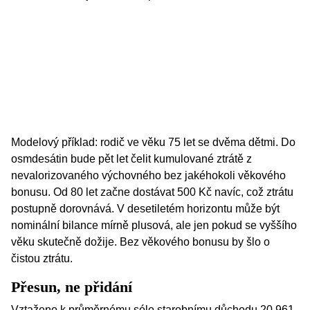
Modelový příklad: rodič ve věku 75 let se dvěma dětmi. Do
osmdesátin bude pět let čelit kumulované ztrátě z
nevalorizovaného výchovného bez jakéhokoli věkového
bonusu. Od 80 let začne dostávat 500 Kč navíc, což ztrátu
postupně dorovnává. V desetiletém horizontu může být
nominální bilance mírně plusová, ale jen pokud se vyššího
věku skutečně dožije. Bez věkového bonusu by šlo o
čistou ztrátu.
Přesun, ne přidání
Vztaženo k průměrnému sólo starobnímu důchodu 20 961