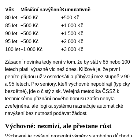
Věk
Měsíční navýšení
Kumulativně
80 let
+500 Kč
+500 Kč
85 let
+500 Kč
+1 000 Kč
90 let
+500 Kč
+1 500 Kč
95 let
+500 Kč
+2 000 Kč
100 let
+1 000 Kč
+3 000 Kč
Zásadní novinka tedy není v tom, že by stát v 85 nebo 100
letech platil výrazně víc než dnes. Klíčové je, že první
peníze přijdou už v osmdesáti a přibývají mezistupně v 90
a 95 letech. Pro seniory, kteří výchovné nepobírají (typicky
bezdětné), jde o čistý zisk. Veřejná metodika
ČSSZ
k
technickému přiznání nového bonusu zatím nebyla
zveřejněna, ale logika systému naznačuje automatické
navýšení bez nutnosti podávat žádost.
Výchovné: nezmizí, ale přestane růst
Výchovné je zvýšení procentní výměry starobního důchodu