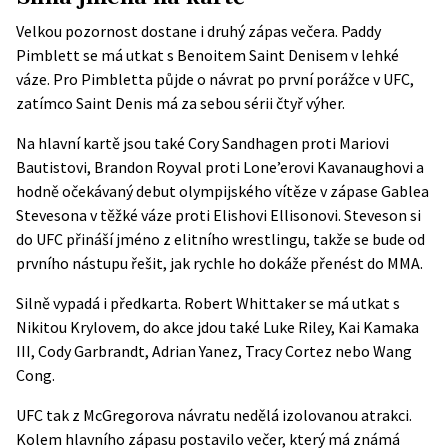
Velkou pozornost dostane i druhý zápas večera. Paddy
Pimblett se má utkat s Benoitem Saint Denisem v lehké
váze. Pro Pimbletta půjde o návrat po první porážce v UFC,
zatímco Saint Denis má za sebou sérii čtyř výher.
Na hlavní kartě jsou také Cory Sandhagen proti Mariovi
Bautistovi, Brandon Royval proti Lone’erovi Kavanaughovi a
hodně očekávaný debut olympijského vítěze v zápase Gablea
Stevesona v těžké váze proti Elishovi Ellisonovi. Steveson si
do UFC přináší jméno z elitního wrestlingu, takže se bude od
prvního nástupu řešit, jak rychle ho dokáže přenést do MMA.
Silně vypadá i předkarta. Robert Whittaker se má utkat s
Nikitou Krylovem, do akce jdou také Luke Riley, Kai Kamaka
III, Cody Garbrandt, Adrian Yanez, Tracy Cortez nebo Wang
Cong.
UFC tak z McGregorova návratu nedělá izolovanou atrakci.
Kolem hlavního zápasu postavilo večer, který má známá