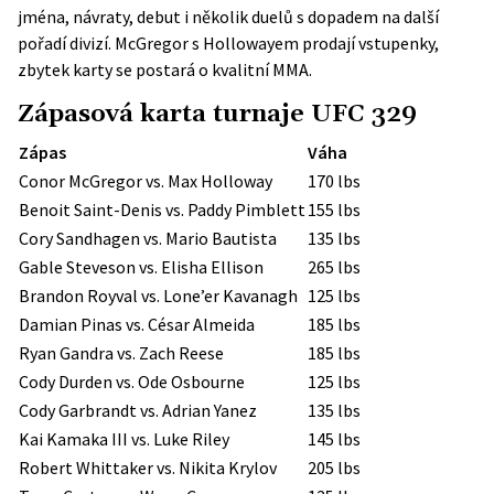
jména, návraty, debut i několik duelů s dopadem na další
pořadí divizí. McGregor s Hollowayem prodají vstupenky,
zbytek karty se postará o kvalitní MMA.
Zápasová karta turnaje UFC 329
Zápas
Váha
Conor McGregor vs. Max Holloway
170 lbs
Benoit Saint-Denis vs. Paddy Pimblett
155 lbs
Cory Sandhagen vs. Mario Bautista
135 lbs
Gable Steveson vs. Elisha Ellison
265 lbs
Brandon Royval vs. Lone’er Kavanagh
125 lbs
Damian Pinas vs. César Almeida
185 lbs
Ryan Gandra vs. Zach Reese
185 lbs
Cody Durden vs. Ode Osbourne
125 lbs
Cody Garbrandt vs. Adrian Yanez
135 lbs
Kai Kamaka III vs. Luke Riley
145 lbs
Robert Whittaker vs. Nikita Krylov
205 lbs