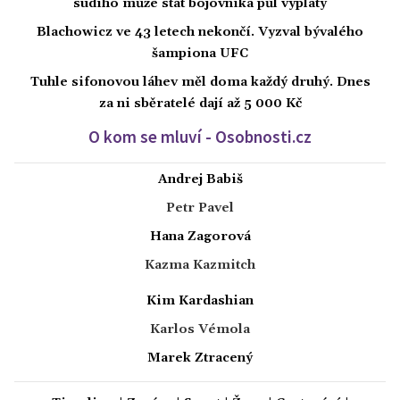
sudího může stát bojovníka půl výplaty
Blachowicz ve 43 letech nekončí. Vyzval bývalého
šampiona UFC
Tuhle sifonovou láhev měl doma každý druhý. Dnes
za ni sběratelé dají až 5 000 Kč
O kom se mluví - Osobnosti.cz
Andrej Babiš
Petr Pavel
Hana Zagorová
Kazma Kazmitch
Kim Kardashian
Karlos Vémola
Marek Ztracený