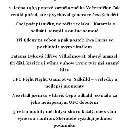
2. ledna 1965 poprvé zazněla znělka Večerníčku: Jak
vznikl pořad, který vychoval generace českých dětí
„Chci psát písničky, ne točit reelska.“ Katarzia o
selhání, terapii a online samotě
Tři Edeny za sebou a pak postel: Ewa Farna se
pochlubila svým rituálem
Tatiana Dyková (dříve Vilhelmová): Slavný manžel,
tři děti, kariéra i výhra v show Tvoje tvář má známý
hlas
UFC Fight Night: Gamrot vs. Salkilld – výsledky a
nejlepší momenty
Nezvládl jsem to v hlavě. Čepo odhalil, co stálo za
jeho neúspěšným UFC debutem
3 retro mobily měl kdysi skoro každý, dnes vám
vynesou i milion. Sběratelé vyžadují jedinou
podmínku