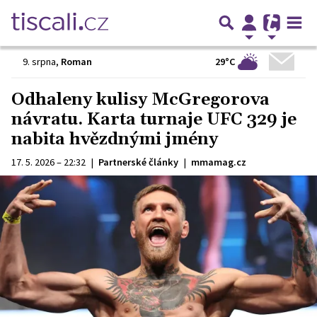
29°C
9. srpna
,
Roman
Odhaleny kulisy McGregorova
návratu. Karta turnaje UFC 329 je
nabita hvězdnými jmény
17. 5. 2026 – 22:32
|
Partnerské články
|
mmamag.cz