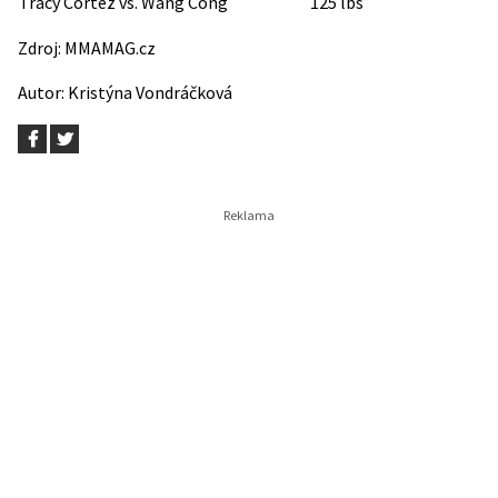
Tracy Cortez vs. Wang Cong
125 lbs
Zdroj:
MMAMAG.cz
Autor:
Kristýna Vondráčková