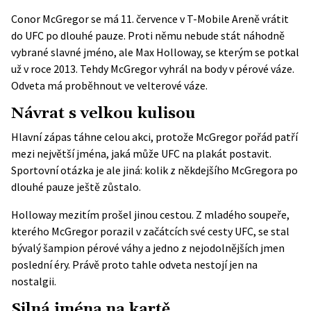
Conor McGregor se má 11. července v T-Mobile Areně vrátit
do UFC po dlouhé pauze. Proti němu nebude stát náhodně
vybrané slavné jméno, ale Max Holloway, se kterým se potkal
už v roce 2013. Tehdy McGregor vyhrál na body v pérové váze.
Odveta má proběhnout ve velterové váze.
Návrat s velkou kulisou
Hlavní zápas táhne celou akci, protože McGregor pořád patří
mezi největší jména, jaká může UFC na plakát postavit.
Sportovní otázka je ale jiná: kolik z někdejšího McGregora po
dlouhé pauze ještě zůstalo.
Holloway mezitím prošel jinou cestou. Z mladého soupeře,
kterého McGregor porazil v začátcích své cesty UFC, se stal
bývalý šampion pérové váhy a jedno z nejodolnějších jmen
poslední éry. Právě proto tahle odveta nestojí jen na
nostalgii.
Silná jména na kartě