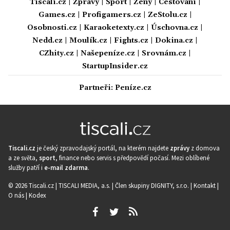
Tiscali.cz
|
Zprávy
|
Sport
|
Ženy
|
Cestování
|
Games.cz
|
Profigamers.cz
|
ZeStolu.cz
|
Osobnosti.cz
|
Karaoketexty.cz
|
Úschovna.cz
|
Nedd.cz
|
Moulík.cz
|
Fights.cz
|
Dokina.cz
|
CZhity.cz
|
Našepeníze.cz
|
Srovnám.cz
|
StartupInsider.cz
Partneři:
Peníze.cz
Tiscali.cz
je český zpravodajský portál, na kterém najdete
zprávy
z domova
a ze světa,
sport
, finance nebo servis s předpovědí počasí. Mezi oblíbené
služby patří i
e-mail zdarma
.
© 2026 Tiscali.cz |
TISCALI MEDIA, a.s.
|
Člen skupiny DIGNITY, s.r.o.
|
Kontakt
|
O nás
|
Kodex