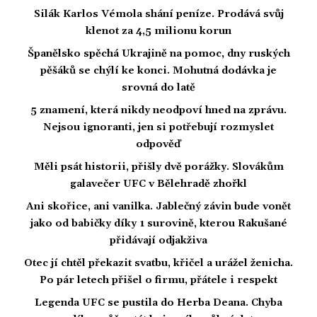
Silák Karlos Vémola shání peníze. Prodává svůj
klenot za 4,5 milionu korun
Španělsko spěchá Ukrajině na pomoc, dny ruských
pěšáků se chýlí ke konci. Mohutná dodávka je
srovná do latě
5 znamení, která nikdy neodpoví hned na zprávu.
Nejsou ignoranti, jen si potřebují rozmyslet
odpověď
Měli psát historii, přišly dvě porážky. Slovákům
galavečer UFC v Bělehradě zhořkl
Ani skořice, ani vanilka. Jablečný závin bude vonět
jako od babičky díky 1 surovině, kterou Rakušané
přidávají odjakživa
Otec jí chtěl překazit svatbu, křičel a urážel ženicha.
Po pár letech přišel o firmu, přátele i respekt
Legenda UFC se pustila do Herba Deana. Chyba