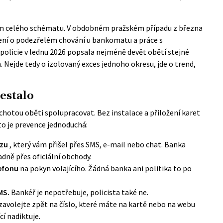
tem celého schématu. V obdobném pražském případu z března
ení o podezřelém chování u bankomatu a práce s
licie v lednu 2026 popsala nejméně devět obětí stejné
 Nejde tedy o izolovaný exces jednoho okresu, jde o trend,
nestalo
ochotou oběti spolupracovat. Bez instalace a přiložení karet
o je prevence jednoduchá:
azu
, který vám přišel přes SMS, e-mail nebo chat. Banka
adně přes oficiální obchody.
lefonu
na pokyn volajícího. Žádná banka ani politika to po
MS.
Bankéř je nepotřebuje, policista také ne.
zavolejte zpět na číslo, které máte na kartě nebo na webu
cí nadiktuje.