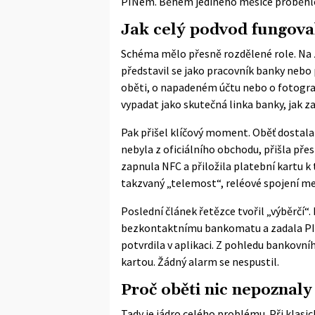
PINem. Během jediného měsíce proběhlo
Jak celý podvod fungova
Schéma mělo přesně rozdělené role. Na za
představil se jako pracovník banky nebo
oběti, o napadeném účtu nebo o fotograf
vypadat jako skutečná linka banky, jak
za
Pak přišel klíčový moment. Oběť dostala 
nebyla z oficiálního obchodu, přišla přes
zapnula NFC a přiložila platební kartu k 
takzvaný „telemost“, reléové spojení m
Poslední článek řetězce tvořil „výběrčí“. 
bezkontaktnímu bankomatu a zadala PIN
potvrdila v aplikaci. Z pohledu bankovní
kartou. Žádný alarm se nespustil.
Proč oběti nic nepoznaly
Tady je jádro celého problému. Při kla