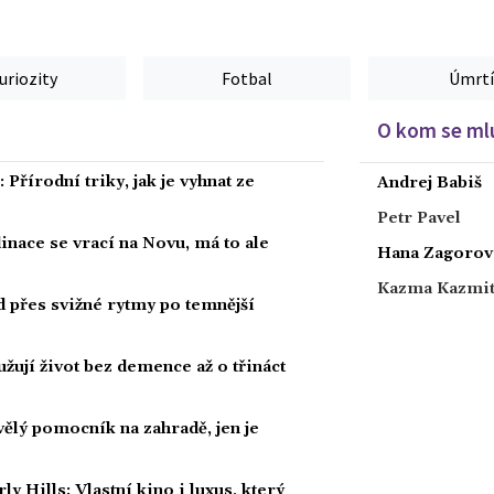
uriozity
Fotbal
Úmrtí
O kom se mlu
Přírodní triky, jak je vyhnat ze
Andrej Babiš
Petr Pavel
dinace se vrací na Novu, má to ale
Hana Zagorov
Kazma Kazmi
ad přes svižné rytmy po temnější
žují život bez demence až o třináct
kvělý pomocník na zahradě, jen je
Hills: Vlastní kino i luxus, který