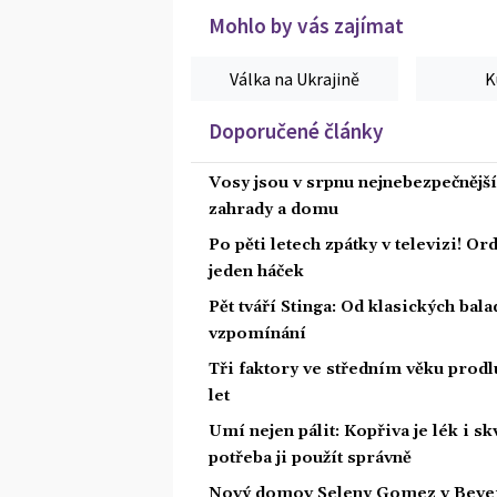
Mohlo by vás zajímat
Válka na Ukrajině
K
Doporučené články
Vosy jsou v srpnu nejnebezpečnější: 
zahrady a domu
Po pěti letech zpátky v televizi! Or
jeden háček
Pět tváří Stinga: Od klasických bal
vzpomínání
Tři faktory ve středním věku prodlu
let
Umí nejen pálit: Kopřiva je lék i s
potřeba ji použít správně
Nový domov Seleny Gomez v Beverly 