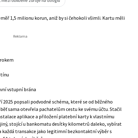
t mezi oblíbené zdroje na Googlu
měř 1,5 milionu korun, aniž by si čehokoli všimli. Kartu měli
 krokem
stínu
vní vstupní brána
ří 2025 popsali podvodné schéma, které se od běžného
oběť sama otevřela pachatelům cestu ke svému účtu. Stačil
stalace aplikace a přiložení platební karty k vlastnímu
jiný, stojící u bankomatu desítky kilometrů daleko, vybírat
 každá transakce jako legitimní bezkontaktní výběr s