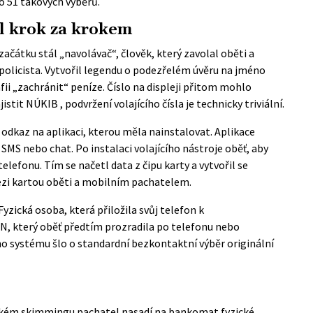
 51 takových výběrů.
l krok za krokem
čátku stál „navolávač“, člověk, který zavolal oběti a
 policista. Vytvořil legendu o podezřelém úvěru na jméno
ii „zachránit“ peníze. Číslo na displeji přitom mohlo
jistit NÚKIB
, podvržení volajícího čísla je technicky triviální.
odkaz na aplikaci, kterou měla nainstalovat. Aplikace
 SMS nebo chat. Po instalaci volajícího nástroje oběť, aby
telefonu. Tím se načetl data z čipu karty a vytvořil se
ezi kartou oběti a mobilním pachatelem.
Fyzická osoba, která přiložila svůj telefon k
, který oběť předtím prozradila po telefonu nebo
ho systému šlo o standardní bezkontaktní výběr originální
sickém skimmingu pachatel nasadí na bankomat fyzické