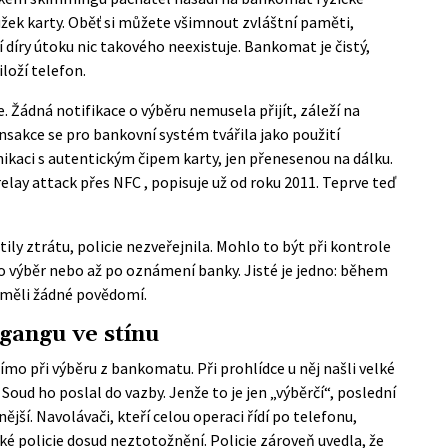
užek karty. Oběť si můžete všimnout zvláštní paměti,
 díry útoku nic takového neexistuje. Bankomat je čistý,
loží telefon.
. Žádná notifikace o výběru nemusela přijít, záleží na
nsakce se pro bankovní systém tvářila jako použití
ikaci s autentickým čipem karty, jen přenesenou na dálku.
relay attack přes NFC
, popisuje už od roku 2011. Teprve teď
tily ztrátu, policie nezveřejnila. Mohlo to být při kontrole
 o výběr nebo až po oznámení banky. Jisté je jedno: během
měli žádné povědomí.
gangu ve stínu
ímo při výběru z bankomatu. Při prohlídce u něj našli velké
oud ho poslal do vazby. Jenže to je jen „výběrčí“, poslední
ější. Navolávači, kteří celou operaci řídí po telefonu,
ké policie
dosud neztotožnění. Policie zároveň uvedla, že