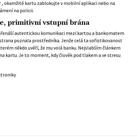
r
, okamžitě kartu zablokujte v mobilní aplikaci nebo na
mení na policii.
e, primitivní vstupní brána
 přenáší autentickou komunikaci mezi kartou a bankomatem
 strana poznala prostředníka. Jenže celá ta sofistikovanost
 kterém někdo uvěří, že mu volá banku. Nejslabším článkem
 na kartu. Je to moment, kdy člověk pod tlakem a ve stresu
ktroniky