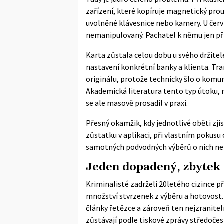
zařízení, které kopíruje magnetický pro
uvolněné klávesnice nebo kamery. U červí
nemanipulovaný. Pachatel k němu jen při
Karta zůstala celou dobu u svého držitele
nastavení konkrétní banky a klienta. Tra
originálu, protože technicky šlo o komun
Akademická literatura tento typ útoku,
se ale masově prosadil v praxi.
Přesný okamžik, kdy jednotlivé oběti zjis
zůstatku v aplikaci, při vlastním pokusu
samotných podvodných výběrů o nich ne
Jeden dopadený, zbytek 
Kriminalisté zadrželi 20letého cizince př
množství stvrzenek z výběru a hotovost. S
články řetězce a zároveň ten nejzraniteln
zůstávají podle
tiskové zprávy středočes