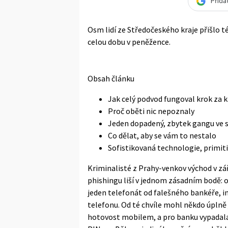
Přida
Osm lidí ze Středočeského kraje přišlo té
celou dobu v peněžence.
Obsah článku
Jak celý podvod fungoval krok za
Proč oběti nic nepoznaly
Jeden dopadený, zbytek gangu ve 
Co dělat, aby se vám to nestalo
Sofistikovaná technologie, primiti
Kriminalisté z Prahy-venkov východ v zá
phishingu liší v jednom zásadním bodě: 
jeden telefonát od falešného bankéře, in
telefonu. Od té chvíle mohl někdo úplně 
hotovost mobilem, a pro banku vypadala