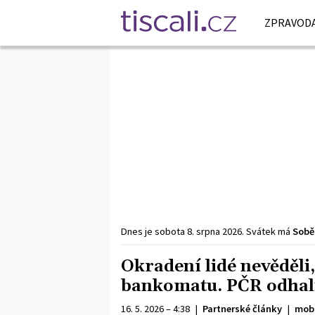
ZPRAVODA
Dnes je
sobota
8. srpna
2026
.
Svátek má
Sobě
Okradení lidé nevěděli,
bankomatu. PČR odhal
16. 5. 2026 – 4:38
|
Partnerské články
|
mobi