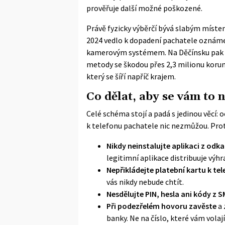
prověřuje další možné poškozené.
Právě fyzicky výběrčí bývá slabým mís
2024 vedlo k dopadení pachatele oznám
kamerovým systémem. Na Děčínsku pak po
metody se škodou přes 2,3 milionu korun.
který se šíří napříč krajem.
Co dělat, aby se vám to 
Celé schéma stojí a padá s jedinou věcí: 
k telefonu pachatele nic nezmůžou. Prot
Nikdy neinstalujte aplikaci z odk
legitimní aplikace distribuuje výhr
Nepřikládejte platební kartu k te
vás nikdy nebude chtít.
Nesdělujte PIN, hesla ani kódy z S
Při podezřelém hovoru zavěste
a 
banky. Ne na číslo, které vám volají