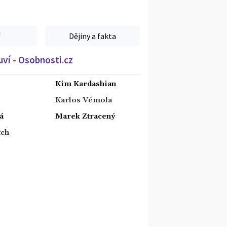
Dějiny a fakta
ví - Osobnosti.cz
Kim Kardashian
Karlos Vémola
á
Marek Ztracený
tch