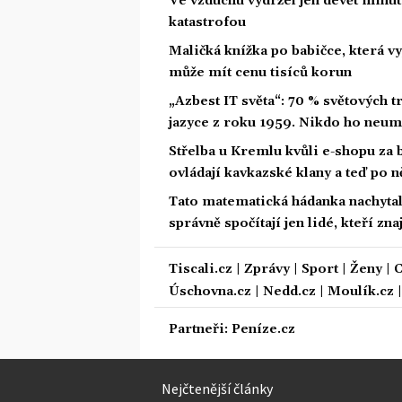
Ve vzduchu vydržel jen devět minut.
katastrofou
Maličká knížka po babičce, která vy
může mít cenu tisíců korun
„Azbest IT světa“: 70 % světových
jazyce z roku 1959. Nikdo ho neum
Střelba u Kremlu kvůli e-shopu za 
ovládají kavkazské klany a teď po n
Tato matematická hádanka nachytala u
správně spočítají jen lidé, kteří zn
Tiscali.cz
|
Zprávy
|
Sport
|
Ženy
|
C
Úschovna.cz
|
Nedd.cz
|
Moulík.cz
Partneři:
Peníze.cz
Nejčtenější články