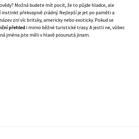
ovědy? Možná budete mít pocit, že to půjde hladce, ale
instinkt překvapivě zrádný. Nejlepší je jet po paměti a
ázev zní víc britsky, americky nebo exoticky. Pokud se
iční přehled
i mimo běžné turistické trasy. A jestli ne, vůbec
vná jména jste měli v hlavě posunutá jinam.