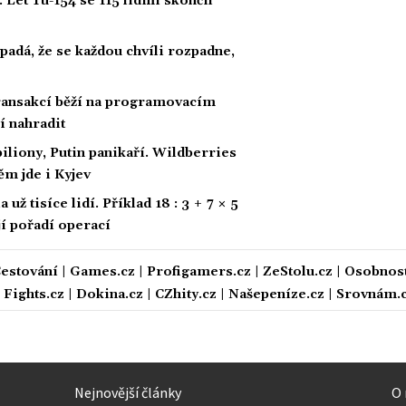
 Let Tu-154 se 115 lidmi skončil
padá, že se každou chvíli rozpadne,
 transakcí běží na programovacím
í nahradit
biliony, Putin panikaří. Wildberries
ěm jde i Kyjev
ž tisíce lidí. Příklad 18 : 3 + 7 × 5
ají pořadí operací
estování
|
Games.cz
|
Profigamers.cz
|
ZeStolu.cz
|
Osobnost
|
Fights.cz
|
Dokina.cz
|
CZhity.cz
|
Našepeníze.cz
|
Srovnám.
Nejnovější články
O 