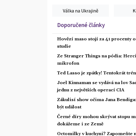
Válka na Ukrajině
K
Doporučené články
Hovězí maso stojí za 41 procenty o
studie
Ze Stranger Things na pódia: Herci
mikrofon
Ted Lasso je zpátky! Tentokrát tré
Joel Kinnaman se vydává na lov Sa
jednu z největších operací CIA
Zákulisí show očima Jana Bendiga
být událost
Černé díry mohou skrývat stopu mi
dokážeme i ze Země
Octomilky v kuchyni? Zapomeňte na