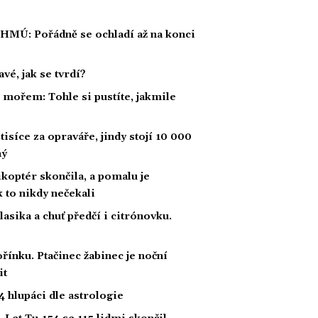
ČHMÚ: Pořádně se ochladí až na konci
vé, jak se tvrdí?
í mořem: Tohle si pustíte, jakmile
tisíce za opraváře, jindy stojí 10 000
ný
likoptér skončila, a pomalu je
ak to nikdy nečekali
klasika a chuť předčí i citrónovku.
řínku. Ptačinec žabinec je noční
it
 hlupáci dle astrologie