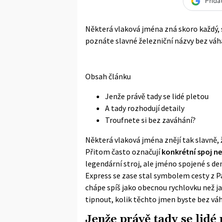
Přida
Některá vlaková jména zná skoro každý, sp
poznáte slavné železniční názvy bez váh
Obsah článku
Jenže právě tady se lidé pletou
A tady rozhodují detaily
Troufnete si bez zaváhání?
Některá vlaková jména znějí tak slavně, ž
Přitom často označují
konkrétní spoj n
legendární stroj, ale jméno spojené s 
Express se zase stal symbolem cesty z Pa
chápe spíš jako obecnou rychlovku než j
tipnout, kolik těchto jmen byste bez váhá
Jenže právě tady se lidé