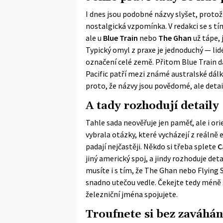
I dnes jsou podobné názvy slyšet, protože
nostalgická vzpomínka. V redakci se s t
ale u
Blue Train
nebo
The Ghan
už tápe, 
Typický omyl z praxe je jednoduchý — lid
označení celé země. Přitom Blue Train d
Pacific patří mezi známé australské dálk
proto, že názvy jsou povědomé, ale detail
A tady rozhodují detaily
Tahle sada neověřuje jen paměť, ale i or
vybrala otázky, které vycházejí z reálně 
padají nejčastěji. Někdo si třeba splete
C
jiný americký spoj, a jindy rozhoduje deta
musíte i s tím, že The Ghan nebo Flying 
snadno utečou vedle. Čekejte tedy méně š
železniční jména spojujete.
Troufnete si bez zaváhán