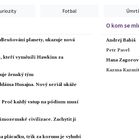
uriozity
Fotbal
Úmrtí
O kom se mlu
dlesňování planety, ukazuje nová
Andrej Babiš
Petr Pavel
, kteří vyměnili Hawkins za
Hana Zagorov
Kazma Kazmi
nuje ženský tým
ddáma Husajna. Nový seriál ukáže
: Proč každý vstup na pódium musí
mozemské civilizace. Zachytit ji
 plácačku, trik za korunu je vyhubí