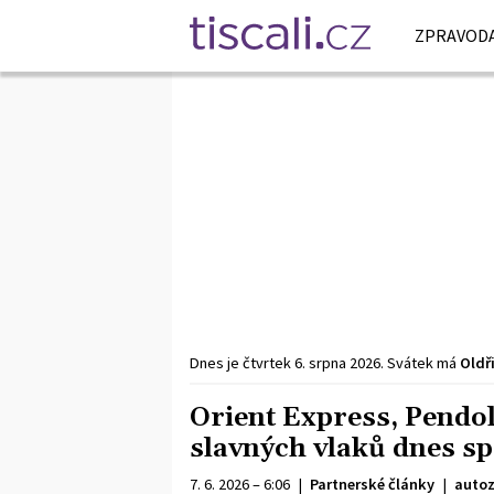
ZPRAVODA
Dnes je
čtvrtek
6. srpna
2026
.
Svátek má
Oldř
Orient Express, Pendol
slavných vlaků dnes spr
7. 6. 2026 – 6:06
|
Partnerské články
|
autoz