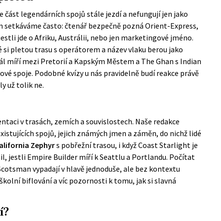
 část legendárních spojů stále jezdí a nefungují jen jako
ím setkáváme často: čtenář bezpečně pozná Orient-Express,
jestli jde o Afriku, Austrálii, nebo jen marketingové jméno.
é si pletou trasu s operátorem a název vlaku berou jako
ál míří mezi Pretorií a Kapským Městem a The Ghan s Indian
ové spoje. Podobné kvízy u nás pravidelně budí reakce právě
y už tolik ne.
ientaci v trasách, zemích a souvislostech. Naše redakce
existujících spojů, jejich známých jmen a záměn, do nichž lidé
alifornia Zephyr
s pobřežní trasou, i když Coast Starlight je
il, jestli Empire Builder míří k Seattlu a Portlandu. Počítat
Scotsman vypadají v hlavě jednoduše, ale bez kontextu
kolní biflování a víc pozornosti k tomu, jak si slavná
í?