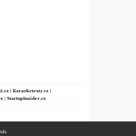
i.cz
|
Karaoketexty.cz
|
cz
|
StartupInsider.cz
nás