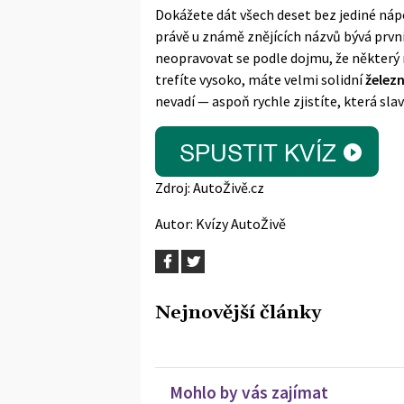
Dokážete dát všech deset bez jediné náp
právě u známě znějících názvů bývá první 
neopravovat se podle dojmu, že některý n
trefíte vysoko, máte velmi solidní
železn
nevadí — aspoň rychle zjistíte, která sla
Zdroj:
AutoŽivě.cz
Autor:
Kvízy AutoŽivě
Nejnovější články
Mohlo by vás zajímat