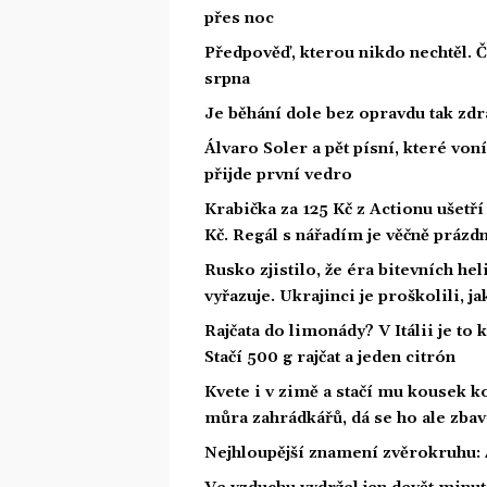
přes noc
Předpověď, kterou nikdo nechtěl. 
srpna
Je běhání dole bez opravdu tak zdra
Álvaro Soler a pět písní, které von
přijde první vedro
Krabička za 125 Kč z Actionu ušetří 
Kč. Regál s nářadím je věčně prázd
Rusko zjistilo, že éra bitevních he
vyřazuje. Ukrajinci je proškolili, j
Rajčata do limonády? V Itálii je to 
Stačí 500 g rajčat a jeden citrón
Kvete i v zimě a stačí mu kousek ko
můra zahrádkářů, dá se ho ale zbav
Nejhloupější znamení zvěrokruhu: 4