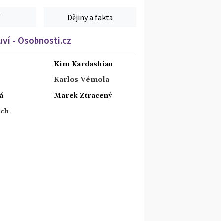
Dějiny a fakta
ví - Osobnosti.cz
Kim Kardashian
Karlos Vémola
á
Marek Ztracený
tch