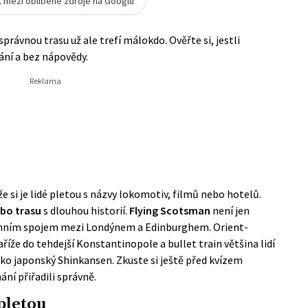
t mezi oblíbené zdroje na Googlu
rávnou trasu už ale trefí málokdo. Ověřte si, jestli
ání a bez nápovědy.
e si je lidé pletou s názvy lokomotiv, filmů nebo hotelů.
ebo trasu
s dlouhou historií.
Flying Scotsman
není jen
denním spojem mezi Londýnem a Edinburghem. Orient-
říže do tehdejší Konstantinopole a bullet train většina lidí
ako japonský Shinkansen. Zkuste si ještě před kvízem
ní přiřadili správně.
 pletou