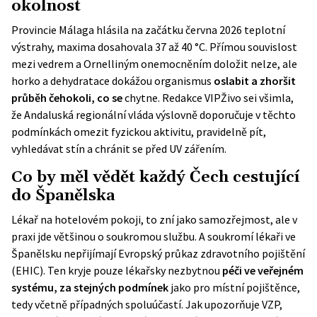
okolnost
Provincie Málaga hlásila na začátku června 2026 teplotní
výstrahy, maxima dosahovala 37 až 40 °C. Přímou souvislost
mezi vedrem a Ornelliným onemocněním doložit nelze, ale
horko a dehydratace dokážou organismus
oslabit a zhoršit
průběh čehokoli, co se
chytne. Redakce VIPŽivo sei všimla,
že
Andaluská regionální vláda
výslovně doporučuje v těchto
podmínkách omezit fyzickou aktivitu, pravidelně pít,
vyhledávat stín a chránit se před UV zářením.
Co by měl vědět každý Čech cestující
do Španělska
Lékař na hotelovém pokoji, to zní jako samozřejmost, ale v
praxi jde většinou o soukromou službu. A soukromí lékaři ve
Španělsku nepřijímají Evropský průkaz zdravotního pojištění
(EHIC). Ten kryje pouze lékařsky nezbytnou
péči ve veřejném
systému, za stejných podmínek
jako pro místní pojištěnce,
tedy včetně případných spoluúčastí. Jak upozorňuje
VZP
,