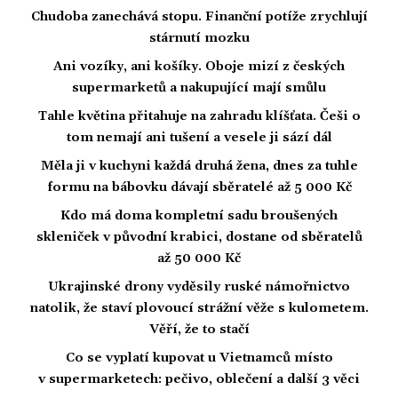
Chudoba zanechává stopu. Finanční potíže zrychlují
stárnutí mozku
Ani vozíky, ani košíky. Oboje mizí z českých
supermarketů a nakupující mají smůlu
Tahle květina přitahuje na zahradu klíšťata. Češi o
tom nemají ani tušení a vesele ji sází dál
Měla ji v kuchyni každá druhá žena, dnes za tuhle
formu na bábovku dávají sběratelé až 5 000 Kč
Kdo má doma kompletní sadu broušených
skleniček v původní krabici, dostane od sběratelů
až 50 000 Kč
Ukrajinské drony vyděsily ruské námořnictvo
natolik, že staví plovoucí strážní věže s kulometem.
Věří, že to stačí
Co se vyplatí kupovat u Vietnamců místo
v supermarketech: pečivo, oblečení a další 3 věci