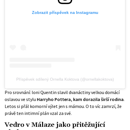
Zobrazit příspěvek na Instagramu
Příspěvek sdílený Ornella Koktova (@ornellakoktova)
Pro srovnání: loni Quentin slavil dvanáctiny velkou domácí
oslavou ve stylu
Harryho Pottera, kam dorazila širší rodina
.
Letos si přál komorní výlet jen s mámou. O to víc zamrzí, že
právě ten intimní plán vzal za své.
Vedro v Málaze jako přitěžující