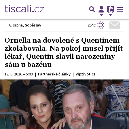
25°C
8. srpna
,
Soběslav
Ornella na dovolené s Quentinem
zkolabovala. Na pokoj musel přijít
lékař, Quentin slavil narozeniny
sám u bazénu
12. 6. 2026 – 5:09
|
Partnerské články
|
vipzivot.cz