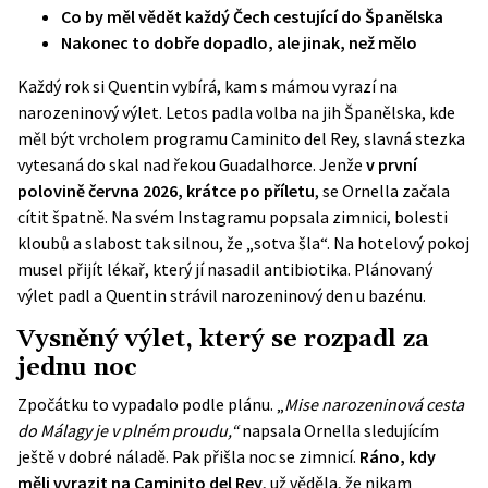
Co by měl vědět každý Čech cestující do Španělska
Nakonec to dobře dopadlo, ale jinak, než mělo
Každý rok si Quentin vybírá, kam s mámou vyrazí na
narozeninový výlet. Letos padla volba na jih Španělska, kde
měl být vrcholem programu Caminito del Rey, slavná stezka
vytesaná do skal nad řekou Guadalhorce. Jenže
v první
polovině června 2026, krátce po příletu
, se Ornella začala
cítit špatně. Na svém Instagramu popsala zimnici, bolesti
kloubů a slabost tak silnou, že „sotva šla“. Na hotelový pokoj
musel přijít lékař, který jí nasadil antibiotika. Plánovaný
výlet padl a Quentin strávil narozeninový den u bazénu.
Vysněný výlet, který se rozpadl za
jednu noc
Zpočátku to vypadalo podle plánu. „
Mise narozeninová cesta
do Málagy je v plném proudu,“
napsala Ornella sledujícím
ještě v dobré náladě. Pak přišla noc se zimnicí.
Ráno, kdy
měli vyrazit na Caminito del Rey
, už věděla, že nikam