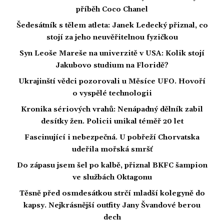
příběh Coco Chanel
Šedesátník s tělem atleta: Janek Ledecký přiznal, co
stojí za jeho neuvěřitelnou fyzičkou
Syn Leoše Mareše na univerzitě v USA: Kolik stojí
Jakubovo studium na Floridě?
Ukrajinští vědci pozorovali u Měsíce UFO. Hovoří
o vyspělé technologii
Kronika sériových vrahů: Nenápadný dělník zabil
desítky žen. Policii unikal téměř 20 let
Fascinující i nebezpečná. U pobřeží Chorvatska
udeřila mořská smršť
Do zápasu jsem šel po kalbě, přiznal BKFC šampion
ve službách Oktagonu
Těsně před osmdesátkou strčí mladší kolegyně do
kapsy. Nejkrásnější outfity Jany Švandové berou
dech