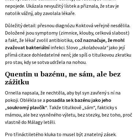
nepojede. Ukázala nevyužitý lístek a přiznala, že stav je
natolik vážný, aby zavolala lékaře.
Důležitý detail: přesnou diagnózu Koktová veřejně nesdělila.
Doložené jsou symptomy (zimnice, klouby, celková slabost)
a fakt, že lékař zvolil antibiotika,
což naznačuje, že mohl
zvažovat bakteriální
infekci. Slovo
„zkolabovala“
jako její
přímá citace dohledatelné není; jde spíš o titulkovou zkratku
pro stav, kdy se sotva udržela na nohou.
Quentin u bazénu, ne sám, ale bez
zážitku
Ornella napsala, že nechtěla, aby byl syn zavřený s ní na
pokoji. Oblékla se a
posadila se k bazénu jako jeho
„soukromý plavčík“
. Takže titulkově „sám“, fakticky s
mámou, ale bez vysněného výletu, bez stezky, bez toho, proč
vlastně do Málagy letěli.
Pro třináctiletého kluka to musel být znatelný zásek.