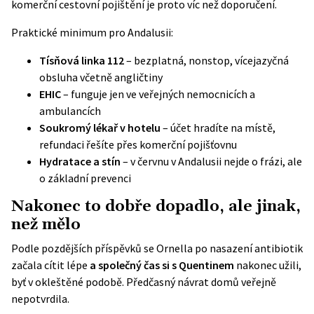
komerční cestovní pojištění je proto víc než doporučení.
Praktické minimum pro Andalusii:
Tísňová linka 112
– bezplatná, nonstop, vícejazyčná
obsluha včetně angličtiny
EHIC
– funguje jen ve veřejných nemocnicích a
ambulancích
Soukromý lékař v hotelu
– účet hradíte na místě,
refundaci řešíte přes komerční pojišťovnu
Hydratace a stín
– v červnu v Andalusii nejde o frázi, ale
o základní prevenci
Nakonec to dobře dopadlo, ale jinak,
než mělo
Podle pozdějších příspěvků se Ornella po nasazení antibiotik
začala cítit lépe
a společný čas si s Quentinem
nakonec užili,
byť v okleštěné podobě. Předčasný návrat domů veřejně
nepotvrdila.