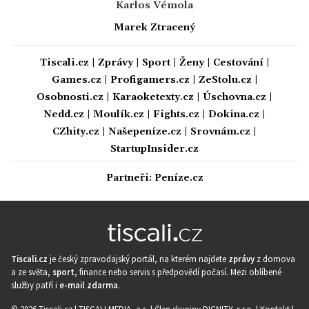
Karlos Vémola
Marek Ztracený
Tiscali.cz
|
Zprávy
|
Sport
|
Ženy
|
Cestování
|
Games.cz
|
Profigamers.cz
|
ZeStolu.cz
|
Osobnosti.cz
|
Karaoketexty.cz
|
Úschovna.cz
|
Nedd.cz
|
Moulík.cz
|
Fights.cz
|
Dokina.cz
|
CZhity.cz
|
Našepeníze.cz
|
Srovnám.cz
|
StartupInsider.cz
Partneři:
Peníze.cz
Tiscali.cz
je český zpravodajský portál, na kterém najdete
zprávy
z domova
a ze světa,
sport
, finance nebo servis s předpovědí počasí. Mezi oblíbené
služby patří i
e-mail zdarma
.