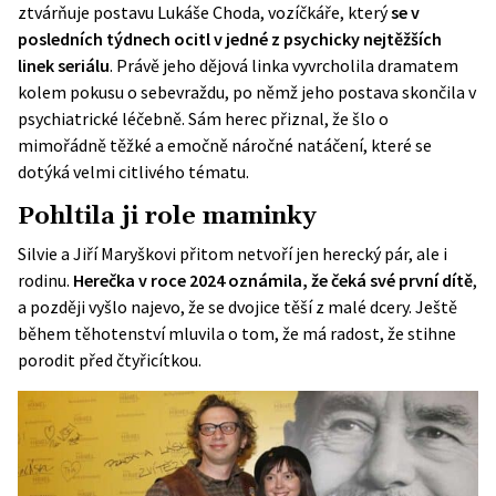
ztvárňuje postavu Lukáše Choda, vozíčkáře, který
se v
posledních týdnech ocitl v jedné z psychicky nejtěžších
linek seriálu
. Právě jeho dějová linka vyvrcholila dramatem
kolem pokusu o sebevraždu, po němž jeho postava skončila v
psychiatrické léčebně. Sám herec přiznal, že šlo o
mimořádně těžké a emočně náročné natáčení, které se
dotýká velmi citlivého tématu.
Pohltila ji role maminky
Silvie a Jiří Maryškovi přitom netvoří jen herecký pár, ale i
rodinu.
Herečka v roce 2024 oznámila, že čeká své první dítě
,
a později vyšlo najevo, že se dvojice těší z malé dcery. Ještě
během těhotenství mluvila o tom, že má radost, že stihne
porodit před čtyřicítkou.