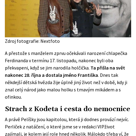
Zdroj fotografie: Nextfoto
A přestože s manželem zprvu očekávali narození chlapečka
Ferdinanda v termínu 17. listopadu, nakonec byli oba
překvapeni, když se jim narodila holčička.
Ta přišla na svět
nakonec 28. října a dostala jméno Františka
. Dnes tak
někdejší dětská hvězda žije úplně jiný život než v době, kdy ji
znal celý národ jako malou holku s tmavým mikádem a s
ofinkou.
Strach z Kodeta i cesta do nemocnice
A právě Pelíšky jsou kapitolou, která ji dodnes provází nejvíc.
Perliček z natáčení, o které jsme se v redakci VIPživot
zajímali, je kolem její role hned několik. Málokdo třeba ví, že