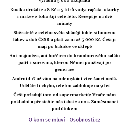
vyřadila 5 000 okupantů
Kostka droždí za 8 Kč a 5 litrů vody: rajčata, okurky
i mrkev z toho žijí celé léto. Recept je na dvě
minuty
Sběratelé z celého světa shánějí tuhle sifonovou
láhev z dob ČSSR a platí za ni až 5 000 Kč. Češi ji
mají po babičce ve sklepě
Ani majonéza, ani hořčice: do bramborového salátu
patří 1 surovina, kterou Němci používají po
generace
Android 17 už vám na odemykání více šancí nedá.
Uděláte-li chybu, telefon zablokuje na 9 let
Češi požadují toto od supermarketů: Vraťte nám
pokladní a přestaňte nás tahat za nos. Zaměstnanci
pod útokem
O kom se mluví - Osobnosti.cz