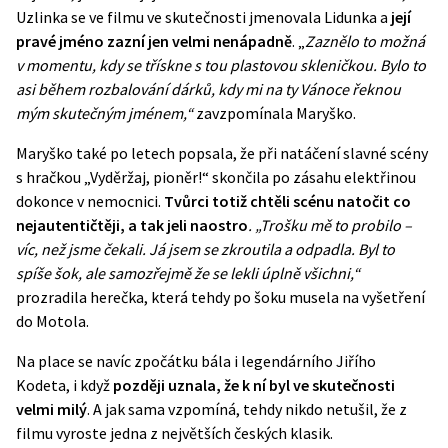
Uzlinka se ve filmu ve skutečnosti jmenovala Lidunka a
její
pravé jméno zazní jen velmi nenápadně
. „
Zaznělo to možná
v momentu, kdy se třískne s tou plastovou skleničkou. Bylo to
asi během rozbalování dárků, kdy mi na ty Vánoce řeknou
mým skutečným jménem,“
zavzpomínala Maryško.
Maryško také po letech popsala, že při natáčení slavné scény
s hračkou „Vyděržaj, pioněr!“ skončila po zásahu elektřinou
dokonce v nemocnici.
Tvůrci totiž chtěli scénu natočit co
nejautentičtěji, a tak jeli naostro
. „Trošku mě to probilo –
víc, než jsme čekali. Já jsem se zkroutila a odpadla. Byl to
spíše šok, ale samozřejmě že se lekli úplně všichni,“
prozradila herečka, která tehdy po šoku musela na vyšetření
do Motola.
Na place se navíc zpočátku bála i legendárního Jiřího
Kodeta, i když
později uznala, že k ní byl ve skutečnosti
velmi milý
. A jak sama vzpomíná, tehdy nikdo netušil, že z
filmu vyroste jedna z největších českých klasik.