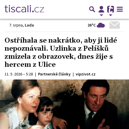
26°C
7. srpna
,
Lada
Ostříhala se nakrátko, aby ji lidé
nepoznávali. Uzlinka z Pelíšků
zmizela z obrazovek, dnes žije s
hercem z Ulice
11. 5. 2026 – 5:28
|
Partnerské články
|
vipzivot.cz