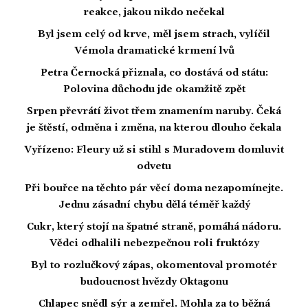
reakce, jakou nikdo nečekal
Byl jsem celý od krve, měl jsem strach, vylíčil
Vémola dramatické krmení lvů
Petra Černocká přiznala, co dostává od státu:
Polovina důchodu jde okamžitě zpět
Srpen převrátí život třem znamením naruby. Čeká
je štěstí, odměna i změna, na kterou dlouho čekala
Vyřízeno: Fleury už si stihl s Muradovem domluvit
odvetu
Při bouřce na těchto pár věcí doma nezapomínejte.
Jednu zásadní chybu dělá téměř každý
Cukr, který stojí na špatné straně, pomáhá nádoru.
Vědci odhalili nebezpečnou roli fruktózy
Byl to rozlučkový zápas, okomentoval promotér
budoucnost hvězdy Oktagonu
Chlapec snědl sýr a zemřel. Mohla za to běžná