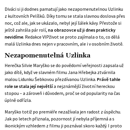
Diváci si ji dodnes pamatují jako nezapomenutelnou Uzlinku
z kultovních Pelíšků. Díky tomu se stala slavnou doslova přes
noc, což ale, jak se ukázalo, nebyl její šálek kávy. Přestože si
ještě zahrála pár rolí,
na obrazovce už ji dnes prakticky
nevidíme
. Redakce VIPživot se proto zajímala o to, co dělá
malá Uzlinka dnes nejen v pracovním, ale i v osobním životě.
Nezapomenutelná Uzlinka
Herečka Silvie Maryško se do povědomí veřejnosti zapsala už
jako dítě, když ve slavném filmu Jana Hřebejka ztvárnila
malou Lidunku Šebkovou přezdívanou Uzlinka.
Právě tahle
role se stala její největší
a nejznámější životní hereckou
stopou – a zároveň i důvodem, proč se od popularity na čas
úplně odřízla.
Maryško totiž po premiéře nezažívala jen radost z úspěchu.
Jak po letech přiznala, pozornost jí nebyla příjemná a s
ikonickým vzhledem z filmu ji poznával skoro každý. I proto