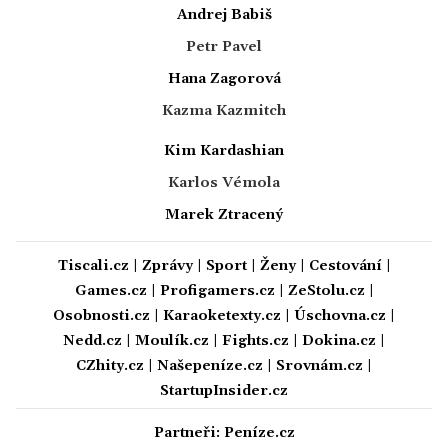
Andrej Babiš
Petr Pavel
Hana Zagorová
Kazma Kazmitch
Kim Kardashian
Karlos Vémola
Marek Ztracený
Tiscali.cz
|
Zprávy
|
Sport
|
Ženy
|
Cestování
|
Games.cz
|
Profigamers.cz
|
ZeStolu.cz
|
Osobnosti.cz
|
Karaoketexty.cz
|
Úschovna.cz
|
Nedd.cz
|
Moulík.cz
|
Fights.cz
|
Dokina.cz
|
CZhity.cz
|
Našepeníze.cz
|
Srovnám.cz
|
StartupInsider.cz
Partneři:
Peníze.cz