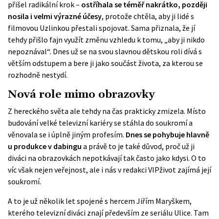
přišel radikální krok –
ostříhala se téměř nakrátko, později
nosila i velmi výrazné účesy
, protože chtěla, aby ji lidé s
filmovou Uzlinkou přestali spojovat. Sama přiznala, že jí
tehdy přišlo fajn využít změnu vzhledu k tomu, „aby ji nikdo
nepoznával“. Dnes už se na svou slavnou dětskou roli dívá s
větším odstupem a bere ji jako součást života, za kterou se
rozhodně nestydí.
Nová role mimo obrazovky
Z hereckého světa ale tehdy na čas prakticky zmizela. Místo
budování velké televizní kariéry se stáhla do soukromí a
věnovala se i úplně jiným profesím.
Dnes se pohybuje hlavně
u produkce v dabingu
a právě to je také důvod, proč už ji
diváci na obrazovkách nepotkávají tak často jako kdysi. O to
víc však nejen veřejnost, ale i nás v redakci VIPživot zajímá její
soukromí.
A to je už několik let spojené s hercem Jiřím Maryškem,
kterého televizní diváci znají především ze seriálu Ulice. Tam