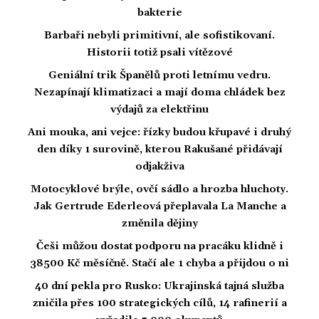
bakterie
Barbaři nebyli primitivní, ale sofistikovaní.
Historii totiž psali vítězové
Geniální trik Španělů proti letnímu vedru.
Nezapínají klimatizaci a mají doma chládek bez
výdajů za elektřinu
Ani mouka, ani vejce: řízky budou křupavé i druhý
den díky 1 surovině, kterou Rakušané přidávají
odjakživa
Motocyklové brýle, ovčí sádlo a hrozba hluchoty.
Jak Gertrude Ederleová přeplavala La Manche a
změnila dějiny
Češi můžou dostat podporu na pracáku klidně i
38500 Kč měsíčně. Stačí ale 1 chyba a přijdou o ni
40 dní pekla pro Rusko: Ukrajinská tajná služba
zničila přes 100 strategických cílů, 14 rafinerií a