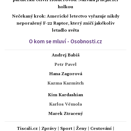
partnerku Olivii Holderovou. Nazvala ji nejhezčí
holkou
Nečekaný krok: Americké letectvo vyřazuje nikdy
neporažený F-22 Raptor, který zničí jakékoliv
letadlo světa
O kom se mluví - Osobnosti.cz
Andrej Babiš
Petr Pavel
Hana Zagorová
Kazma Kazmitch
Kim Kardashian
Karlos Vémola
Marek Ztracený
Tiscali.cz
|
Zprávy
|
Sport
|
Ženy
|
Cestování
|