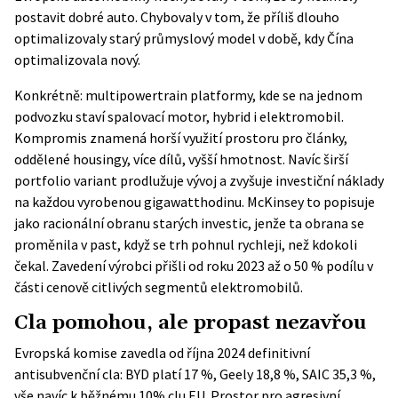
postavit dobré auto. Chybovaly v tom, že příliš dlouho
optimalizovaly starý průmyslový model v době, kdy Čína
optimalizovala nový.
Konkrétně: multipowertrain platformy, kde se na jednom
podvozku staví spalovací motor, hybrid i elektromobil.
Kompromis znamená horší využití prostoru pro články,
oddělené housingy, více dílů, vyšší hmotnost. Navíc širší
portfolio variant prodlužuje vývoj a zvyšuje investiční náklady
na každou vyrobenou gigawatthodinu. McKinsey to popisuje
jako racionální obranu starých investic, jenže ta obrana se
proměnila v past, když se trh pohnul rychleji, než kdokoli
čekal. Zavedení výrobci přišli od roku 2023 až o 50 % podílu v
části cenově citlivých segmentů elektromobilů.
Cla pomohou, ale propast nezavřou
Evropská komise zavedla od října 2024 definitivní
antisubvenční cla: BYD platí 17 %, Geely 18,8 %, SAIC 35,3 %,
vše navíc k běžnému 10% clu EU. Prostor pro agresivní