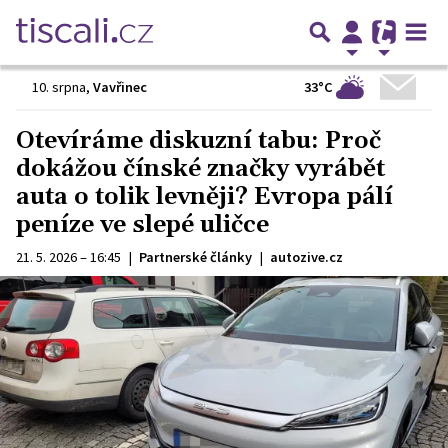
33°C
10. srpna
,
Vavřinec
Otevíráme diskuzní tabu: Proč
dokážou čínské značky vyrábět
auta o tolik levněji? Evropa pálí
peníze ve slepé uličce
21. 5. 2026 – 16:45
|
Partnerské články
|
autozive.cz