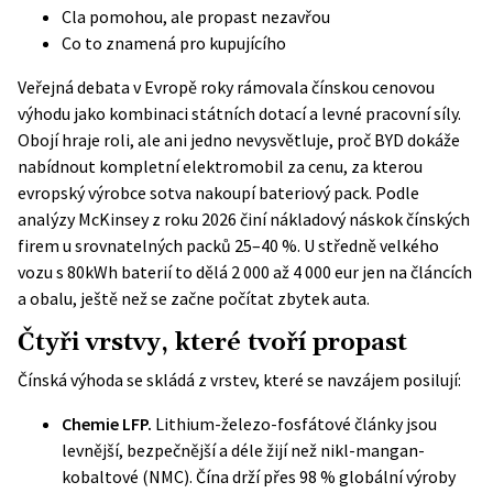
Cla pomohou, ale propast nezavřou
Co to znamená pro kupujícího
Veřejná debata v Evropě roky rámovala čínskou cenovou
výhodu jako kombinaci státních dotací a levné pracovní síly.
Obojí hraje roli, ale ani jedno nevysvětluje, proč BYD dokáže
nabídnout kompletní elektromobil za cenu, za kterou
evropský výrobce sotva nakoupí bateriový pack. Podle
analýzy McKinsey z roku 2026
činí nákladový náskok čínských
firem u srovnatelných packů 25–40 %. U středně velkého
vozu s 80kWh baterií to dělá 2 000 až 4 000 eur jen na článcích
a obalu, ještě než se začne počítat zbytek auta.
Čtyři vrstvy, které tvoří propast
Čínská výhoda se skládá z vrstev, které se navzájem posilují:
Chemie LFP.
Lithium-železo-fosfátové články jsou
levnější, bezpečnější a déle žijí než nikl-mangan-
kobaltové (NMC). Čína drží přes 98 % globální výroby