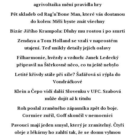
agrivoltaika mění pravidla hry
Pět skladeb od Rag’n’Bone Man, které vás dostanou
do kolen: Měli byste znát všechny
Bizár Jiřího Krampola: Dluhy mu rostou i po smrti
Zendaya a Tom Holland se vzali v naprostém
utajení. Teď unikly detaily jejich oslavy
Filharmonie, hvězdy a vzduch: Janek Ledecký
připravil na Štěrkovně něco, co tu ještě nebylo
Letité křivdy stále při síle? Šafářová si rýpla do
Vondráčkové
Klein a Čepo vidí další Slovenku v UFC. Szabová
může dojít až k titulu
Roh poslal zraněného zápasníka zpět do boje.
Cormier zuřil, Goff skončil v nemocnici
Pavouci mají jeden smysl, který je zranitelný. Čtyři
oleje z lékárny ho zahltí tak, že se domu vyhnou