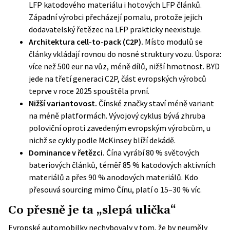
LFP katodového materiálu i hotových LFP článků.
Západní výrobci přecházejí pomalu, protože jejich
dodavatelský řetězec na LFP prakticky neexistuje.
Architektura cell-to-pack (C2P).
Místo modulů se
články vkládají rovnou do nosné struktury vozu. Úspora:
více než 500 eur na vůz, méně dílů, nižší hmotnost. BYD
jede na třetí generaci C2P, část evropských výrobců
teprve v roce 2025 spouštěla první.
Nižší variantovost.
Čínské značky staví méně variant
na méně platformách. Vývojový cyklus bývá zhruba
poloviční oproti zavedeným evropským výrobcům, u
nichž se cykly podle McKinsey blíží dekádě.
Dominance v řetězci.
Čína vyrábí 80 % světových
bateriových článků, téměř 85 % katodových aktivních
materiálů a přes 90 % anodových materiálů. Kdo
přesouvá sourcing mimo Čínu, platí o 15–30 % víc.
Co přesně je ta „slepá ulička“
Evropské automobilky nechybovaly v tom, že by neuměly