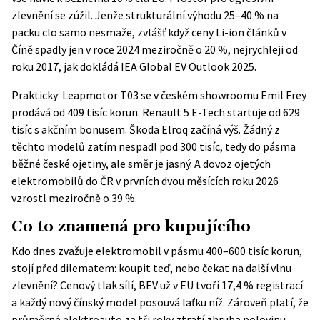
zlevnění se zúžil. Jenže strukturální výhodu 25–40 % na
packu clo samo nesmaže, zvlášť když ceny Li-ion článků v
Číně spadly jen v roce 2024 meziročně o 20 %, nejrychleji od
roku 2017, jak dokládá
IEA Global EV Outlook 2025
.
Prakticky: Leapmotor T03 se v českém showroomu
Emil Frey
prodává od 409 tisíc korun. Renault 5 E-Tech startuje od 629
tisíc s akčním bonusem. Škoda Elroq začíná výš. Žádný z
těchto modelů zatím nespadl pod 300 tisíc, tedy do pásma
běžné české ojetiny, ale směr je jasný. A dovoz ojetých
elektromobilů do ČR v prvních dvou měsících roku 2026
vzrostl meziročně o 39 %.
Co to znamená pro kupujícího
Kdo dnes zvažuje elektromobil v pásmu 400–600 tisíc korun,
stojí před dilematem: koupit teď, nebo čekat na další vlnu
zlevnění? Cenový tlak sílí, BEV už v EU tvoří 17,4 % registrací
a každý nový čínský model posouvá laťku níž. Zároveň platí, že
průměrné elektroauto za tři roky ztratí zhruba polovinu