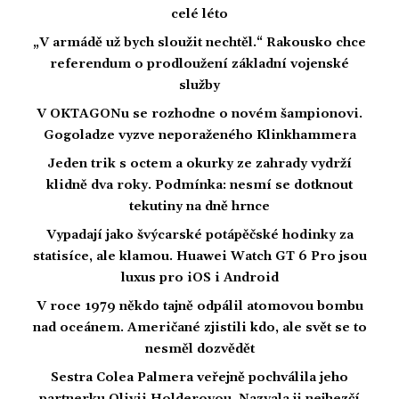
celé léto
„V armádě už bych sloužit nechtěl.“ Rakousko chce
referendum o prodloužení základní vojenské
služby
V OKTAGONu se rozhodne o novém šampionovi.
Gogoladze vyzve neporaženého Klinkhammera
Jeden trik s octem a okurky ze zahrady vydrží
klidně dva roky. Podmínka: nesmí se dotknout
tekutiny na dně hrnce
Vypadají jako švýcarské potápěčské hodinky za
statisíce, ale klamou. Huawei Watch GT 6 Pro jsou
luxus pro iOS i Android
V roce 1979 někdo tajně odpálil atomovou bombu
nad oceánem. Američané zjistili kdo, ale svět se to
nesměl dozvědět
Sestra Colea Palmera veřejně pochválila jeho