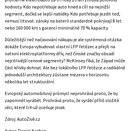
hodnoty. Kdo nepotřebuje auto hned a cílí na nejnižší
segment, dočká se lepší nabídky. Kdo potřebuje jezdit teď,
nemusí litovat: záruky na baterii standardně pokrývají 8 let
nebo 160 000 km s garancí minimálně 70 % kapacity.
Důležitější než načasování nákupu je ale systémová otázka:
dokáže Evropa vybudovat vlastní LFP řetězec a přejít na
nativní elektroplatformy dřív, než čínské značky obsadí
nejcitlivější cenové segmenty? McKinsey říká, že Západ může
část křivky dohnat. Ale bez lokálního LFP řetězce a radikálně
jednodušší architektury zůstane mezera v horizontu
několika let strukturální.
Evropský automobilový průmysl neprohrává proto, že by
zapomněl vyrábět. Prohrává proto, že vyrábí příliš složitě
věci, které trh už oceňuje jinak.
Zdroj:
AutoŽivě.cz
Autor:
Daniel Karban