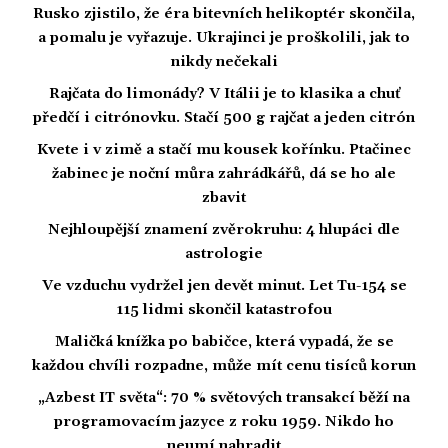
Rusko zjistilo, že éra bitevních helikoptér skončila,
a pomalu je vyřazuje. Ukrajinci je proškolili, jak to
nikdy nečekali
Rajčata do limonády? V Itálii je to klasika a chuť
předčí i citrónovku. Stačí 500 g rajčat a jeden citrón
Kvete i v zimě a stačí mu kousek kořínku. Ptačinec
žabinec je noční můra zahrádkářů, dá se ho ale
zbavit
Nejhloupější znamení zvěrokruhu: 4 hlupáci dle
astrologie
Ve vzduchu vydržel jen devět minut. Let Tu-154 se
115 lidmi skončil katastrofou
Maličká knížka po babičce, která vypadá, že se
každou chvíli rozpadne, může mít cenu tisíců korun
„Azbest IT světa“: 70 % světových transakcí běží na
programovacím jazyce z roku 1959. Nikdo ho
neumí nahradit