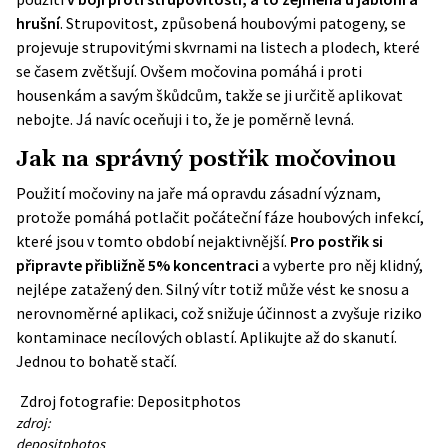
hrušní
. Strupovitost, způsobená houbovými patogeny, se
projevuje strupovitými skvrnami na listech a plodech, které
se časem zvětšují. Ovšem močovina pomáhá i proti
housenkám a savým škůdcům, takže se ji určitě aplikovat
nebojte. Já navíc oceňuji i to, že je poměrně levná.
Jak na správný postřik močovinou
Použití močoviny na jaře má opravdu zásadní význam,
protože pomáhá potlačit počáteční fáze houbových infekcí,
které jsou v tomto období nejaktivnější.
Pro postřik si
připravte přibližně 5% koncentraci
a vyberte pro něj klidný,
nejlépe zatažený den. Silný vítr totiž může vést ke snosu a
nerovnoměrné aplikaci, což snižuje účinnost a zvyšuje riziko
kontaminace necílových oblastí. Aplikujte až do skanutí.
Jednou to bohatě stačí.
Zdroj fotografie: Depositphotos
zdroj:
depositphotos