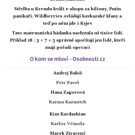
Střelba u Kremlu kvůli e-shopu za biliony, Putin
panikaří. Wildberries ovládají kavkazské klany a
teď po něm jde i Kyjev
Tato matematická hádanka nachytala už tisíce lidí.
Příklad 18 : 3 + 7 × 5 správně spočítají jen lidé, kteří
znají pořadí operací
O kom se mluví - Osobnosti.cz
Andrej Babiš
Petr Pavel
Hana Zagorová
Kazma Kazmitch
Kim Kardashian
Karlos Vémola
Marek Ztracený