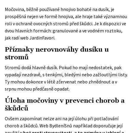
Močovina, běžně používané hnojivo bohaté na dusík, je
prospěšná nejen ve formě hnojiva, ale hraje také významnou
roli v ochraně ovocných stromů před škůdci. Je k dispozici ve
dvou hlavních formách: granulované a ve vodném roztoku,
jak radí web
JardinFavori
.
Příznaky nerovnováhy dusíku u
stromů
Stromů dodá hlavně dusík. Pokud ho mají nedostatek, pak
vypadají nezdravě, s tenkými, bledými nebo zažloutlými listy.
Ty mohou dokonce v létě zčervenat nebo zhnědnout a v
srpnu mohou předčasně opadat.
Úloha močoviny v prevenci chorob a
škůdců
Ovšem zapomínat nelze ani na její úlohu při potlačování
chorob a škůdců. Web
BydleníSnů
například doporučuje její
použití
v boji proti strupovitosti, a to zejména u jabloní a