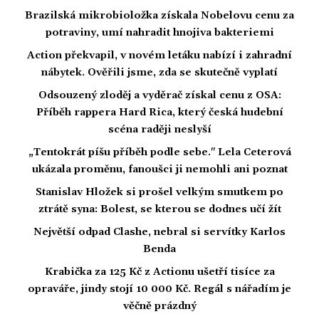
Brazilská mikrobioložka získala Nobelovu cenu za
potraviny, umí nahradit hnojiva bakteriemi
Action překvapil, v novém letáku nabízí i zahradní
nábytek. Ověřili jsme, zda se skutečně vyplatí
Odsouzený zloděj a vyděrač získal cenu z OSA:
Příběh rappera Hard Rica, který česká hudební
scéna raději neslyší
„Tentokrát píšu příběh podle sebe." Lela Ceterová
ukázala proměnu, fanoušci ji nemohli ani poznat
Stanislav Hložek si prošel velkým smutkem po
ztrátě syna: Bolest, se kterou se dodnes učí žít
Největší odpad Clashe, nebral si servítky Karlos
Benda
Krabička za 125 Kč z Actionu ušetří tisíce za
opraváře, jindy stojí 10 000 Kč. Regál s nářadím je
věčně prázdný