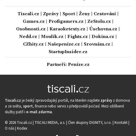
Tiscali.cz
|
Zprávy
|
Sport
|
Ženy
|
Cestování
|
Games.cz
|
Profigamers.cz
|
ZeStolu.cz
|
Osobnosti.cz
|
Karaoketexty.cz
|
Úschovna.cz
|
Nedd.cz
|
Moulík.cz
|
Fights.cz
|
Dokina.cz
|
CZhity.cz
|
Našepeníze.cz
|
Srovnám.cz
|
StartupInsider.cz
Partneři:
Peníze.cz
Tiscali.cz
je český zpravodajský portál, na kterém najdete
zprávy
z domova
a ze světa,
sport
, finance nebo servis s předpovědí počasí. Mezi oblíbené
služby patří i
e-mail zdarma
.
© 2026 Tiscali.cz |
TISCALI MEDIA, a.s.
|
Člen skupiny DIGNITY, s.r.o.
|
Kontakt
|
O nás
|
Kodex