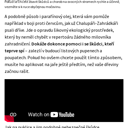
Pokud se chcete zbavit škůdců a chorob na ovocných stromech rychle a účinně,
vezměte si k ruce obyčejnou močovinu.
A podobně působ i parafínový olej, která vám pomůže
například
v boji proti červcům
, jak už Chalupáři-Zahrádkáři
psali dříve. Jde o opravdu šikovný ekologický prostředek,
který by neměl chybět v repertoáru žádného milovníka
zahradničení.
Dokáže dokonce pomoci i se škůdci, kteří
teprve spí
– zalezlí v budoucí listových pupenech a
poupatech. Pokud ho ovšem chcete použít tímto způsobem,
musíte ho aplikovat na jaře ještě předtím, než vaše dřeviny
začnou rašit.
Jak na puklice a jim podobné nebezpečné škůdce