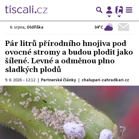
34°C
6. srpna
,
Oldřiška
Pár litrů přírodního hnojiva pod
ovocné stromy a budou plodit jako
šílené. Levné a odměnou plno
sladkých plodů
9. 6. 2026 – 12:12
|
Partnerské články
|
chalupari-zahradkari.cz