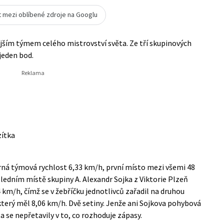
t mezi oblíbené zdroje na Googlu
ejším týmem celého mistrovství světa. Ze tří skupinových
jeden bod.
zítka
ěrná týmová rychlost 6,33 km/h, první místo mezi všemi 48
ledním místě skupiny A. Alexandr Sojka z Viktorie Plzeň
 km/h, čímž se v žebříčku jednotlivců zařadil na druhou
terý měl 8,06 km/h. Dvě setiny. Jenže ani Sojkova pohybová
ta se nepřetavily v to, co rozhoduje zápasy.