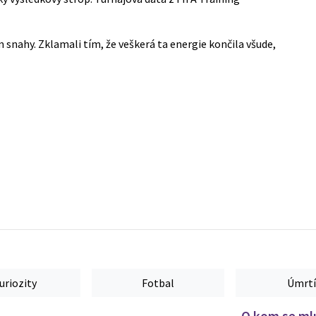
snahy. Zklamali tím, že veškerá ta energie končila všude,
uriozity
Fotbal
Úmrtí
O kom se mlu