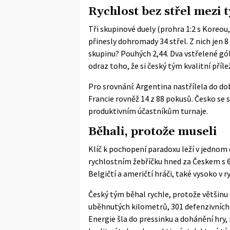
Rychlost bez střel mezi 
Tři skupinové duely (prohra 1:2 s Koreou,
přinesly dohromady 34 střel. Z nich jen 
skupinu? Pouhých 2,44. Dva vstřelené gól
odraz toho, že si český tým kvalitní příl
Pro srovnání: Argentina nastřílela do dob
Francie rovněž 14 z 88 pokusů. Česko se 
produktivním účastníkům turnaje.
Běhali, protože museli
Klíč k pochopení paradoxu leží v jednom 
rychlostním žebříčku hned za Českem s 
Belgičtí a američtí hráči, také vysoko v
Český tým běhal rychle, protože většinu č
uběhnutých kilometrů, 301 defenzivních z
Energie šla do pressinku a dohánění hry,