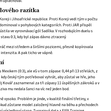
ým uplatňoval.
ólového razítka
oreji i Jihoafrické republice. Proti Koreji vedl tým v počtu
 dominoval v pohybových kategoriích. Proti JAR přispěl
stila ve vyrovnávací gól Sadílka. V rozhodujícím duelu s
stavu 0:3, kdy byl zápas dávno ztracený.
hráč mezi středem a širšími pozicemi, přesně kopírovala
intenzita. A pak ticho ve vápně.
ní
 Mexikem (0:3), ale xG v tom zápase: 0,44 při 13 střelách, z
 kdy český tým potřeboval vyhrát, aby zůstal ve hře, jeho
ěj Kovář zaznamenal za tři zápasy 11 úspěšných zákroků a v
ziva mu nedala šanci na víc než jeden bod.
 vysoko. Problém je jinde, v kvalitě finální třetiny, v
Pokud zůstane model založený hlavně na běhu a přechodech
ký výsledkový strop. Turnajová data z
FIFA Training