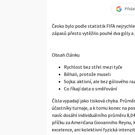
Přida
Česko bylo podle statistik FIFA nejrychl
zápasů přesto vytěžilo pouhé dva góly a 
Obsah článku
Rychlost bez střel mezi tyče
Běhali, protože museli
Sojka: aktivní, ale bez gólového ra
Co říkají data o směřování
Čísla vypadají jako tisková chyba. Prům
účastníky turnaje, a k tomu konec na pos
navíc dosáhl individuálního průměru 8,04
příčku za Američana Giovanniho Reynu, k
excelence, ani kolektivní fyzická intenzi