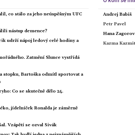
alil, co stálo za jeho neúspěšným UFC
Andrej Babiš
Petr Pavel
dálili nástup demence?
Hana Zagorov
rik udrží nápoj ledový celé hodiny a
Kazma Kazmi
ořádného. Zatmění Slunce vystřídá
a stopku, Bartoška odmítl sportovat a
a
ho: Co se skutečně dělo 24.
éko, jídelníček Ronalda je záměrně
al. Vzápětí se ozval Sivák
mov: Tak bydlí jedna z nejznámějších