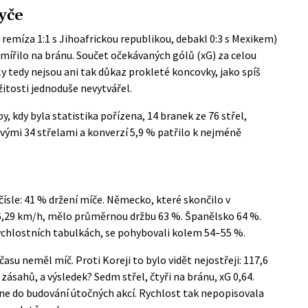
tyče
 remíza 1:1 s Jihoafrickou republikou, debakl 0:3 s Mexikem)
8 mířilo na bránu. Součet očekávaných gólů (xG) za celou
y tedy nejsou ani tak důkaz prokleté koncovky, jako spíš
ežitosti jednoduše nevytvářel.
y, kdy byla statistika pořízena, 14 branek ze 76 střel,
svými 34 střelami a konverzí 5,9 % patřilo k nejméně
čísle: 41 % držení míče. Německo, které skončilo v
6,29 km/h, mělo průměrnou držbu 63 %. Španělsko 64 %.
 rychlostních tabulkách, se pohybovali kolem 54–55 %.
asu neměl míč. Proti Koreji to bylo vidět nejostřeji: 117,6
ásahů, a výsledek? Sedm střel, čtyři na bránu, xG 0,64.
 ne do budování útočných akcí. Rychlost tak nepopisovala