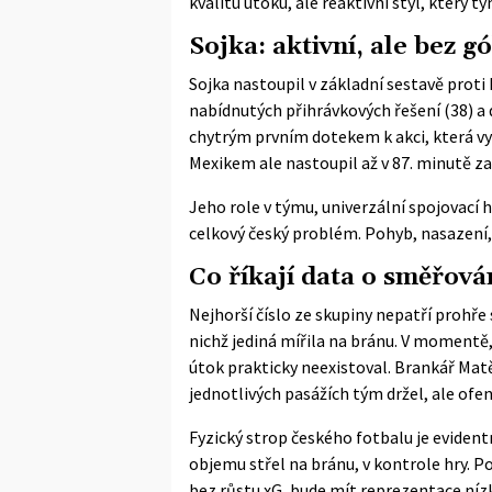
kvalitu útoku, ale reaktivní styl, který t
Sojka: aktivní, ale bez g
Sojka nastoupil v základní sestavě proti K
nabídnutých přihrávkových řešení (38) a
chytrým prvním dotekem k akci, která vyú
Mexikem ale nastoupil až v 87. minutě za 
Jeho role v týmu, univerzální spojovací 
celkový český problém. Pohyb, nasazení, 
Co říkají data o směřová
Nejhorší číslo ze skupiny nepatří prohře s
nichž jediná mířila na bránu. V momentě,
útok prakticky neexistoval. Brankář Mat
jednotlivých pasážích tým držel, ale ofen
Fyzický strop českého fotbalu je evidentně
objemu střel na bránu, v kontrole hry. 
bez růstu xG, bude mít reprezentace níz