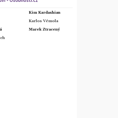
Kim Kardashian
Karlos Vémola
á
Marek Ztracený
tch