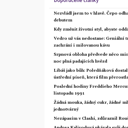
Nezvládl jsem to v hlavě. Čepo odh
debutem
Kdy změnit životní styl, abyste od
Vedro už vás nedostane: Geniální t
zachrání i milovanou kávu
Srpnová obloha předvede něco mim
noc plná padajících hvězd
Líbáš jako bůh: Poledňáková dostal
ústřední píseň, která film přerostl
Poslední hodiny Freddieho Mercury
listopadu 1991
Žádná mouka, žádný cukr, žádné ml
jednotvárný
Nezápasím v Clashi, zdůraznil Rouš
Andrea Kalivodová ukázala svůj do