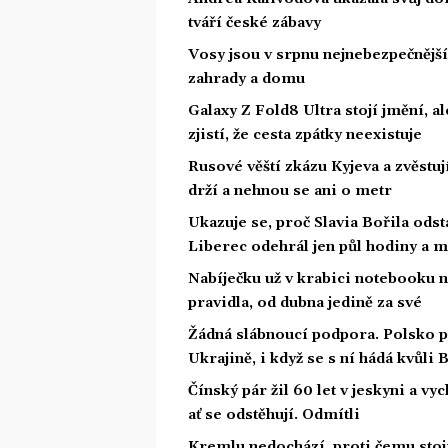
tváří české zábavy
Vosy jsou v srpnu nejnebezpečnější: 
zahrady a domu
Galaxy Z Fold8 Ultra stojí jmění, al
zjistí, že cesta zpátky neexistuje
Rusové věští zkázu Kyjeva a zvěstuj
drží a nehnou se ani o metr
Ukazuje se, proč Slavia Bořila odst
Liberec odehrál jen půl hodiny a m
Nabíječku už v krabici notebooku 
pravidla, od dubna jedině za své
Žádná slábnoucí podpora. Polsko p
Ukrajině, i když se s ní hádá kvůli
Čínský pár žil 60 let v jeskyni a vyc
ať se odstěhují. Odmítli
Kremlu nedochází, proti čemu stojí.