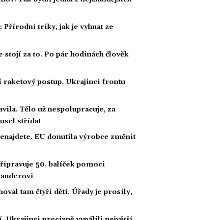
Přírodní triky, jak je vyhnat ze
e stojí za to. Po pár hodinách člověk
í raketový postup. Ukrajinci frontu
avila. Tělo už nespolupracuje, za
usel střídat
nenajdete. EU donutila výrobce změnit
řipravuje 50. balíček pomoci
 Banderovi
hoval tam čtyři děti. Úřady je prosily,
 Ukrajinci precizně vypálili největší