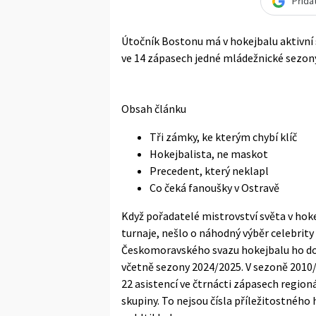
Přida
Útočník Bostonu má v hokejbalu aktivní s
ve 14 zápasech jedné mládežnické sezony
Obsah článku
Tři zámky, ke kterým chybí klíč
Hokejbalista, ne maskot
Precedent, který neklapl
Co čeká fanoušky v Ostravě
Když pořadatelé mistrovství světa v ho
turnaje, nešlo o náhodný výběr celebrity
Českomoravského svazu hokejbalu ho dod
včetně sezony 2024/2025. V sezoně 2010/
22 asistencí ve čtrnácti zápasech region
skupiny. To nejsou čísla příležitostného 