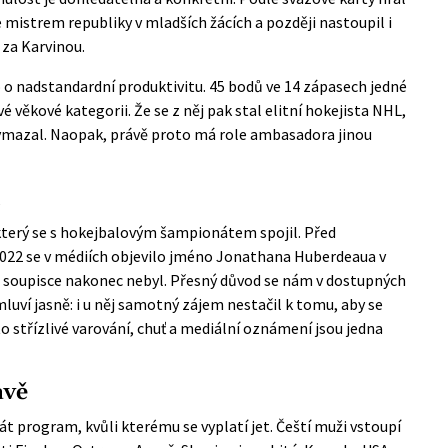
 mistrem republiky v mladších žácích a později nastoupil i
e za Karvinou.
o nadstandardní produktivitu. 45 bodů ve 14 zápasech jedné
 věkové kategorii. Že se z něj pak stal elitní hokejista NHL,
ymazal. Naopak, právě proto má role ambasadora jinou
l
terý se s hokejbalovým šampionátem spojil. Před
2022 se v médiích objevilo jméno Jonathana Huberdeaua v
a soupisce nakonec nebyl. Přesný důvod se nám v dostupných
mluví jasně: i u něj samotný zájem nestačil k tomu, aby se
o střízlivé varování, chuť a mediální oznámení jsou jedna
avě
t program, kvůli kterému se vyplatí jet. Čeští muži vstoupí