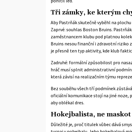
pohltil led.
Tři zámky, ke kterým chy
Aby Pastrňák skutečně vyběhl na plochu v
Zaprvé: souhlas Boston Bruins. Pastrňák 
zaměstnancem klubu pod platnou kolek
Bruins nesou finanční i zdravotní riziko
je přesně ten typ aktivity, kde klub fakti
Zadruhé: formální způsobilost pro nasa
hráč musí splnit administrativní podmínk
která závisí na realizačním týmu reprez
Bez souběhu všech tří podmínek zůstává hr
oficiální komunikace stojí na jiné noze,
aby oblékal dres.
Hokejbalista, ne maskot
Důležité je, proč titulek vůbec dává smys
turnaj v nohejbalu. Jeho hokejbalová mi