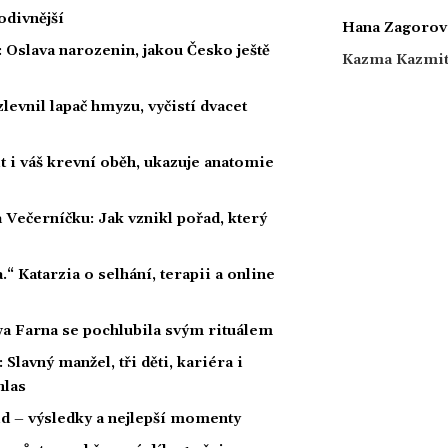
podivnější
Hana Zagorov
: Oslava narozenin, jakou Česko ještě
Kazma Kazmi
levnil lapač hmyzu, vyčistí dvacet
 i váš krevní oběh, ukazuje anatomie
 Večerníčku: Jak vznikl pořad, který
a.“ Katarzia o selhání, terapii a online
wa Farna se pochlubila svým rituálem
Slavný manžel, tři děti, kariéra i
hlas
ld – výsledky a nejlepší momenty