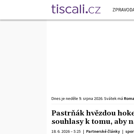
ZPRAVODA
Dnes je
neděle
9. srpna
2026
.
Svátek má
Rom
Pastrňák hvězdou hoke
souhlasy k tomu, aby n
18. 6. 2026 – 5:25
|
Partnerské články
|
spor