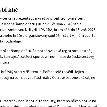
bí klíč
 české reprezentaci, musel by projít trojitým sítem.
je v době šampionátu (20. až 28. června 2026) stále
tivní smlouvou
NHL/NHLPA CBA
, která běží do 15. září 2026.
 za svého hráče a organizovaný soutěžní start v jiném sportu
cky rozhoduje.
zení na šampionátu. Samotná svazová registrace nestačí,
y turnaje. A zatřetí: sportovní nominace do české sestavy,
entace.
áčský start v říši teorie. Pořadatelé to vědí. Jejich
 pracují na tom, aby se Pastrňák v Ostravě osobně ukázal, ne
l. Pastrňák není v pozici fotbalisty, kterého někdo pozve na
nulost je dohledatelná a konkrétní. Podle
svazové karty
hrál