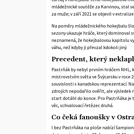
mládežnické soutěže za Karvinou, stal se
za muže; v září 2021 se objevil v extraliz
Na poměry mládežnického hokejbalu šlo 
sezony ukazuje hráče, který dominoval své
neznamená, že hokejbalovou kapitolu v
váhu, než kdyby ji převzal kdokoli jiný.
Precedent, který neklap
Pastrňák by nebyl prvním hráčem NHL, k
mistrovstvím světa ve Švýcarsku v roce 
souvislosti s kanadskou reprezentací. N
zdrojích nepodařilo ověřit, ale výsledek 
start dotáhl do konce. Pro Pastrňáka je t
věc, schvalovací řetězec druhá.
Co čeká fanoušky v Ostr
I bez Pastrňáka na ploše nabízí šampioná