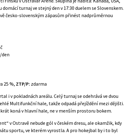
oti Finsku v Ostravar Areně. Skupina je nabitá: Kanada, USA,
u domácí turnaj ve stejný den v 17:30 duelem se Slovenskem.
rávě česko-slovenským zápasům přinést nadprůměrnou
Kč
/den
va 25 %,
ZTP/P:
zdarma
rtal
i v pokladnách areálu. Celý turnaj se odehrává ve dvou
ehlé Multifunkční hale, takže odpadá přejíždění mezi dějišti.
krát koná v hlavní hale, ne v menším prostoru bokem.
“ v Ostravě nebude gól v českém dresu, ale okamžik, kdy
tu sportu, ve kterém vyrostla. A pro hokejbal by i to byl