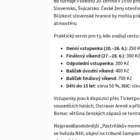
do turnaje v sobotu 20. června v 15:00 pr
Slovensko, Švýcarsko. České ženy otevřo
Blízkost slovenské hranice by mohla p
atmosféru.
Praktický servis pro ty, kdo zvažují cestu:
Denní vstupenka (20.–26. 6.):
250 
Finálový víkend (27.–28. 6.):
300 Kč
Odpolední vstupenka:
200 Kč
Balíček úvodní víkend:
400 Kč
Balíček finálový víkend:
700 Kč
Děti do 15 let:
sleva 50 %,
ISIC:
sle
Vstupenky jsou k dispozici přes
Ticketpo
sousedících halách, Ostravar Areně a přil
Bonus: většina ženských zápasů se tento
Nejpravděpodobnější „Pastrňákův moment
se hvězda NHL objeví na tribuně šampioná