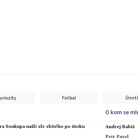
uriozity
Fotbal
Úmrtí
O kom se mlu
ra Soukupa našli zle zbitého po útoku
Andrej Babiš
Petr Pavel