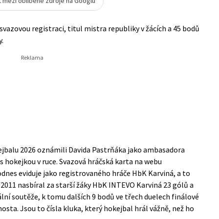
t mezi oblíbené zdroje na Googlu
vazovou registraci, titul mistra republiky v žácích a 45 bodů
.
kejbalu 2026 oznámili Davida Pastrňáka jako ambasadora
 s hokejkou v ruce. Svazová hráčská karta na webu
nes eviduje jako registrovaného hráče HbK Karviná, a to
2011 nasbíral za starší žáky HbK INTEVO Karviná 23 gólů a
ální soutěže, k tomu dalších 9 bodů ve třech duelech finálové
hosta. Jsou to čísla kluka, který hokejbal hrál vážně, než ho