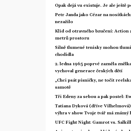
Opak dejá vu existuje. Je ale ještě 
Petr Janda jako Cézar na nosítkách
nezažilo
Klid od otravného bzučení: Action z
metrů prostoru
Silně tlumené tenisky mohou tlumit
chodidla
2. ledna 1965 poprvé zazněla znělka
vychoval generace českých dětí
„Chci psát písničky, ne točit reelsk
samotě
Tři Edeny za sebou a pak postel: E
Tatiana Dyková (dříve Vilhelmová): 
výhra v show Tvoje tvář má známý 
UFC Fight Night: Gamrot vs. Salkil