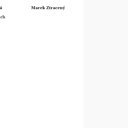
á
Marek Ztracený
tch