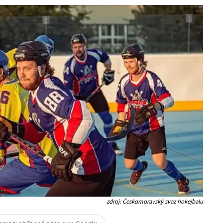
zdroj: Českomoravský svaz hokejbalu