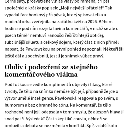
Černé šaty, prosvětlené vlnité vlasy po ramena, tři psí
společníci a krátký popisek: „Moji největší přátelé!“ Tak
vypadal facebookový příspěvek, který spisovatelka a
moderátorka zveřejnila na začátku května 2026. Během
hodin se pod ním rozjela lavina komentářů, v nichž se ale o
psech téměř nemluví. Fanoušci řeší štíhlejší obličej,
subtilnější siluetu a celkový dojem, který část z nich přiměl
napsat, že Pawlowskou na první pohled nepoznali. Někteří šli
ještě dál a zpochybnili, jestli je snímek vůbec pravý.
Obdiv i podezření ze stejného
komentářového vlákna
Pod fotkou se vedle komplimentů objevily i hlasy, které
tvrdily, že tělo na snímku nemůže být její, případně že jde o
výtvor umělé inteligence. Pawlowská reagovala po svém, s
humorem a bez obranného tónu. Na komentář, že tělo
rozhodně není její, odepsala v tom smyslu, že alespoň hlava jí
snad patří. Výsledek? Část skeptiků couvla, někteří se
omluvili a debata se nezměnila v konflikt. Spíš v další kolo