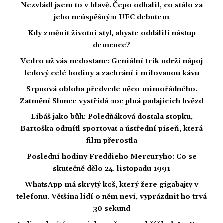
Nezvládl jsem to v hlavě. Čepo odhalil, co stálo za
jeho neúspěšným UFC debutem
Kdy změnit životní styl, abyste oddálili nástup
demence?
Vedro už vás nedostane: Geniální trik udrží nápoj
ledový celé hodiny a zachrání i milovanou kávu
Srpnová obloha předvede něco mimořádného.
Zatmění Slunce vystřídá noc plná padajících hvězd
Líbáš jako bůh: Poledňáková dostala stopku,
Bartoška odmítl sportovat a ústřední píseň, která
film přerostla
Poslední hodiny Freddieho Mercuryho: Co se
skutečně dělo 24. listopadu 1991
WhatsApp má skrytý koš, který žere gigabajty v
telefonu. Většina lidí o něm neví, vyprázdnit ho trvá
30 sekund