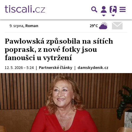
29°C
9. srpna
,
Roman
Pawlowská způsobila na sítích
poprask, z nové fotky jsou
fanoušci u vytržení
12. 5. 2026 – 5:24
|
Partnerské články
|
damskydenik.cz