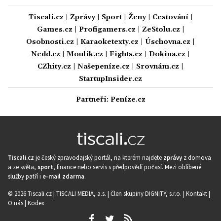
Tiscali.cz
|
Zprávy
|
Sport
|
Ženy
|
Cestování
|
Games.cz
|
Profigamers.cz
|
ZeStolu.cz
|
Osobnosti.cz
|
Karaoketexty.cz
|
Úschovna.cz
|
Nedd.cz
|
Moulík.cz
|
Fights.cz
|
Dokina.cz
|
CZhity.cz
|
Našepeníze.cz
|
Srovnám.cz
|
StartupInsider.cz
Partneři:
Peníze.cz
Tiscali.cz
je český zpravodajský portál, na kterém najdete
zprávy
z domova
a ze světa,
sport
, finance nebo servis s předpovědí počasí. Mezi oblíbené
služby patří i
e-mail zdarma
.
© 2026 Tiscali.cz |
TISCALI MEDIA, a.s.
|
Člen skupiny DIGNITY, s.r.o.
|
Kontakt
|
O nás
|
Kodex