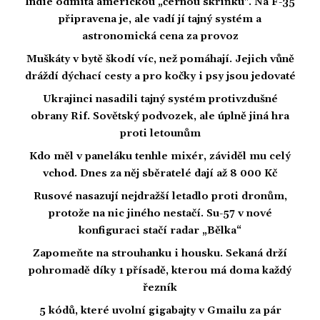
Indie odmítá americkou „černou skříňku". Na F-35
připravena je, ale vadí jí tajný systém a
astronomická cena za provoz
Muškáty v bytě škodí víc, než pomáhají. Jejich vůně
dráždí dýchací cesty a pro kočky i psy jsou jedovaté
Ukrajinci nasadili tajný systém protivzdušné
obrany Rif. Sovětský podvozek, ale úplně jiná hra
proti letounům
Kdo měl v paneláku tenhle mixér, záviděl mu celý
vchod. Dnes za něj sběratelé dají až 8 000 Kč
Rusové nasazují nejdražší letadlo proti dronům,
protože na nic jiného nestačí. Su-57 v nové
konfiguraci stačí radar „Bělka“
Zapomeňte na strouhanku i housku. Sekaná drží
pohromadě díky 1 přísadě, kterou má doma každý
řezník
5 kódů, které uvolní gigabajty v Gmailu za pár