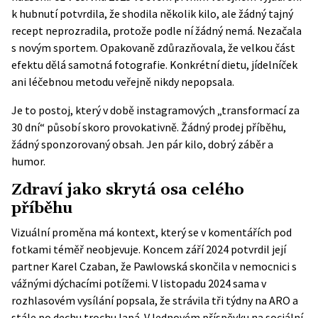
k hubnutí
potvrdila, že shodila několik kilo, ale žádný tajný
recept neprozradila, protože podle ní žádný nemá. Nezačala
s novým sportem. Opakovaně zdůrazňovala, že velkou část
efektu dělá samotná fotografie. Konkrétní dietu, jídelníček
ani léčebnou metodu veřejně nikdy nepopsala.
Je to postoj, který v době instagramových „transformací za
30 dní“ působí skoro provokativně. Žádný prodej příběhu,
žádný sponzorovaný obsah. Jen pár kilo, dobrý záběr a
humor.
Zdraví jako skrytá osa celého
příběhu
Vizuální proměna má kontext, který se v komentářích pod
fotkami téměř neobjevuje. Koncem září 2024 potvrdil její
partner Karel Czaban, že Pawlowská skončila v nemocnici s
vážnými dýchacími potížemi. V listopadu 2024 sama v
rozhlasovém vysílání popsala, že strávila tři týdny na ARO a
stále po dechu trochu lapá. V lednovém příspěvku na sociální