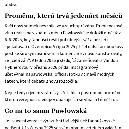
obdivu.
Proměna, která trvá jedenáct měsíců
Květnový snímek nevznikl ve vzduchoprázdnu. První masová
vlna reakcí na vizuální změnu Pawlowské je
doložitelná už z
6. 6. 2025
, kdy fanoušci řešili pohublejší tvář a někteří
spekulovali o Ozempicu. V říjnu 2025 přišel další facebookový
post se širokým úsměvem a komentáře znovu konstatovaly,
že „celá září“. V lednu 2026 ji sledující zaměňovali s Vandou
Hybnerovou. V březnu 2026 přidal instagramový
účet
@halinapawlowska_official
fotku v tmavě modrých
šatech, která debatu znovu roztočila.
Nejde tedy o jeden virální výstřel. Jde o postupnou proměnu,
kterou veřejnost sleduje v opakujících se vlnách téměř rok.
Co na to sama Pawlowská
Její vlastní verze je výrazně střízlivější než fanouškovské
nadšení. Už v červnu 2025
ve svém prvním veřejném vyjádření