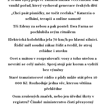
2. ledna 1965 poprvé zazněla znělka Večerníčku: Jak
vznikl pořad, který vychoval generace českých dětí
„Chci psát písničky, ne točit reelska.“ Katarzia o
selhání, terapii a online samotě
Tři Edeny za sebou a pak postel: Ewa Farna se
pochlubila svým rituálem
Elektrická koloběžka jela 70 km/h po hlavní silnici.
Řidič měl soudní zákaz řídit a tvrdil, že stroj
zvládne i stovku
Ocet s mátou v rozprašovači: vosy z toho utečou a
nevrátí se celý měsíc. Sprej stojí pár korun a vydrží
bez výměny
Staré tranzistorové rádio z půdy může stát přes 10
000 Kč. Rozhoduje jedna věc, kterou většina
přehlédne
Osm zrušených značek, nebo jen úřední škrty v
registru? Čínské ministerstvo čistí přesycený