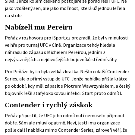
Silva. Jenže kolem českého postojáře se pořád řeší i UFC. Ne
jako vzdálený sen, ale jako možnost, která už jednou ležela
na stole.
Nabízeli mu Pereiru
Peňáz v
rozhovoru pro iSport.cz
prozradil, že byl v minulosti
ve hře pro turnaj UFC v Číně. Organizace tehdy hledala
náhradu do zápasu s Michelem Pereirou, jedním z
nejvýraznějších a nejdivočejších bojovníků střední váhy.
Pro Peňáze by to byla velká zkratka. Nešlo o další Contender
Series, ale o přímý vstup do UFC. Jenže nabídka přišla krátce
po období, kdy měl zápasit s Piotrem Wawrzyniakem, a český
bojovník řešil stafylokokovou infekci. Start proto odmítl.
Contender i rychlý záskok
Peňáz připustil, že UFC jeho odmítnutí nemuselo přijmout
dobře. Sám ale mluví opatrně. Neví, jestli mu organizace
pošle další nabídku mimo Contender Series, zároveň věří, že