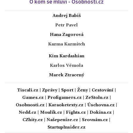
O kom se mluví - Osobnosti.cz
Andrej Babiš
Petr Pavel
Hana Zagorová
Kazma Kazmitch
Kim Kardashian
Karlos Vémola
Marek Ztracený
Tiscali.cz
|
Zprávy
|
Sport
|
Ženy
|
Cestování
|
Games.cz
|
Profigamers.cz
|
ZeStolu.cz
|
Osobnosti.cz
|
Karaoketexty.cz
|
Úschovna.cz
|
Nedd.cz
|
Moulík.cz
|
Fights.cz
|
Dokina.cz
|
CZhity.cz
|
Našepeníze.cz
|
Srovnám.cz
|
StartupInsider.cz