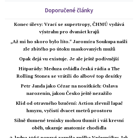
Doporučené články
Konec úlevy: Vrací se supertropy, ČHMÚ vydává
výstrahu pro dvanáct krajů
„Až mi ho skoro bylo líto." Jaromíra Soukupa našli
zle zbitého po útoku maskovaných mužů
Opak dejá vu existuje. Je ale ještě podivnější
Hitparády: Meduza ovládla česká rádia a The
Rolling Stones se vrátili do albové top desítky
Petr Janda jako Cézar na nosítkách: Oslava
narozenin, jakou Česko ještě nezažilo
Klid od otravného bzučení: Action zlevnil lapač
hmyzu, vyčistí dvacet metrů prostoru
Silně tlumené tenisky mohou tlumit i váš krevní
oběh, ukazuje anatomie chodidla