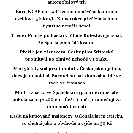
automobilový trh
Euro NCAP narazil Teslou do návěsu kamionu
rychlostí 56 km/h. Konstrukce přeřízla kabinu,
figurína neměla šanci
Trenér Priske po fiasku v Mladé Boleslavi přiznal,
že Sparta postrádá kvalitu
Přežili jen zázrakem. Český pilot Stříteský
promluvil po ohnivé nehodě v Polsku
Před 30 lety stál první mobil v Česku jako ojetina,
dnes je to poklad. Eurotel ho pak dotoval a lidé se
rvali ve frontách
Modrá značka ve Španělsku vypadá nevinně, ale
pokuta za ni je 200 eur. Čeští řidiči ji zaměňují za
informační ceduli
Kašlu na kupované majonézy. Ušlehala jsem tatarku,
co chutná jako z obchodu a vyjde na 30 Kč