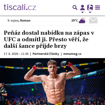
29°C
9. srpna
,
Roman
Peňáz dostal nabídku na zápas v
UFC a odmítl ji. Přesto věří, že
další šance přijde brzy
17. 6. 2026 – 11:36
|
Partnerské články
|
mmamag.cz