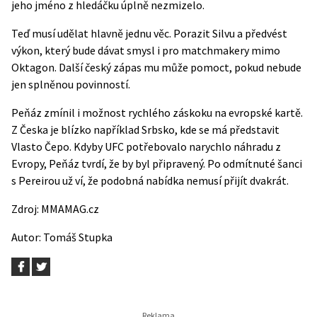
jeho jméno z hledáčku úplně nezmizelo.
Teď musí udělat hlavně jednu věc. Porazit Silvu a předvést
výkon, který bude dávat smysl i pro matchmakery mimo
Oktagon. Další český zápas mu může pomoct, pokud nebude
jen splněnou povinností.
Peňáz zmínil i možnost rychlého záskoku na evropské kartě.
Z Česka je blízko například Srbsko, kde se má představit
Vlasto Čepo. Kdyby UFC potřebovalo narychlo náhradu z
Evropy, Peňáz tvrdí, že by byl připravený. Po odmítnuté šanci
s Pereirou už ví, že podobná nabídka nemusí přijít dvakrát.
Zdroj:
MMAMAG.cz
Autor:
Tomáš Stupka