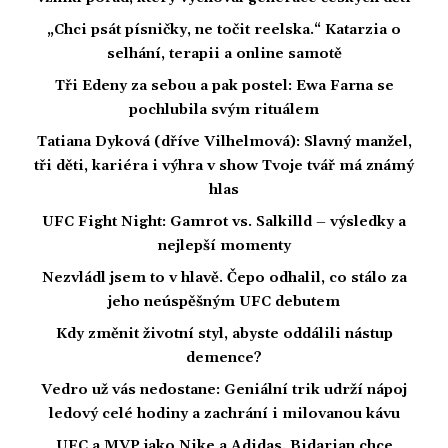
„Chci psát písničky, ne točit reelska.“ Katarzia o
selhání, terapii a online samotě
Tři Edeny za sebou a pak postel: Ewa Farna se
pochlubila svým rituálem
Tatiana Dyková (dříve Vilhelmová): Slavný manžel,
tři děti, kariéra i výhra v show Tvoje tvář má známý
hlas
UFC Fight Night: Gamrot vs. Salkilld – výsledky a
nejlepší momenty
Nezvládl jsem to v hlavě. Čepo odhalil, co stálo za
jeho neúspěšným UFC debutem
Kdy změnit životní styl, abyste oddálili nástup
demence?
Vedro už vás nedostane: Geniální trik udrží nápoj
ledový celé hodiny a zachrání i milovanou kávu
UFC a MVP jako Nike a Adidas. Bidarian chce