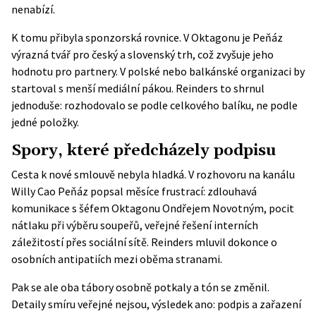
nenabízí.
K tomu přibyla sponzorská rovnice. V Oktagonu je Peňáz
výrazná tvář pro český a slovenský trh, což zvyšuje jeho
hodnotu pro partnery. V polské nebo balkánské organizaci by
startoval s menší mediální pákou. Reinders to shrnul
jednoduše: rozhodovalo se podle celkového balíku, ne podle
jedné položky.
Spory, které předcházely podpisu
Cesta k nové smlouvě nebyla hladká. V rozhovoru na kanálu
Willy Cao Peňáz popsal měsíce frustrací: zdlouhavá
komunikace s šéfem Oktagonu Ondřejem Novotným, pocit
nátlaku při výběru soupeřů, veřejné řešení interních
záležitostí přes sociální sítě. Reinders mluvil dokonce o
osobních antipatiích mezi oběma stranami.
Pak se ale oba tábory osobně potkaly a tón se změnil.
Detaily smíru veřejné nejsou, výsledek ano: podpis a zařazení