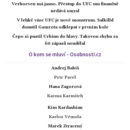
Verhoeven má jasno. Přestup do UFC mu finančně
nedává smysl
V lehké váze UFC je nové monstrum. Salkilld
donutil Gamrota odklepat v prvním kole
Čepo si pustil Urbinu do hlavy. Takovou chybu za
60 zápasů neudělal
O kom se mluví - Osobnosti.cz
Andrej Babiš
Petr Pavel
Hana Zagorová
Kazma Kazmitch
Kim Kardashian
Karlos Vémola
Marek Ztracený