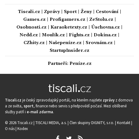
Tiscali.cz
|
Zprávy
|
Sport
|
Ženy
|
Cestování
|
Games.cz
|
Profigamers.cz
|
ZeStolu.cz
|
Osobnosti.cz
|
Karaoketexty.cz
|
Úschovna.cz
|
Nedd.cz
|
Moulík.cz
|
Fights.cz
|
Dokina.cz
|
CZhity.cz
|
Našepeníze.cz
|
Srovnám.cz
|
StartupInsider.cz
Partneři:
Peníze.cz
Tiscali.cz
je český zpravodajský portál, na kterém najdete
zprávy
z domova
a ze světa,
sport
, finance nebo servis s předpovědí počasí. Mezi oblíbené
služby patří i
e-mail zdarma
.
© 2026 Tiscali.cz |
TISCALI MEDIA, a.s.
|
Člen skupiny DIGNITY, s.r.o.
|
Kontakt
|
O nás
|
Kodex