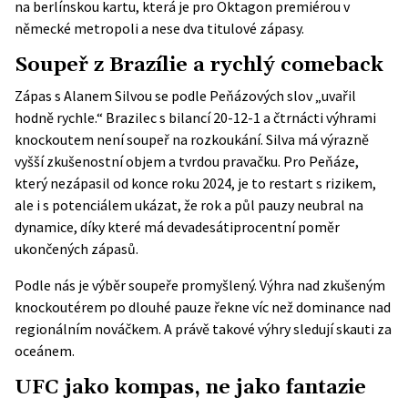
na berlínskou kartu, která je pro Oktagon premiérou v
německé metropoli a nese dva titulové zápasy.
Soupeř z Brazílie a rychlý comeback
Zápas s Alanem Silvou se podle Peňázových slov „uvařil
hodně rychle.“ Brazilec s bilancí 20-12-1 a čtrnácti výhrami
knockoutem není soupeř na rozkoukání. Silva má výrazně
vyšší zkušenostní objem a tvrdou pravačku. Pro Peňáze,
který nezápasil od konce roku 2024, je to restart s rizikem,
ale i s potenciálem ukázat, že rok a půl pauzy neubral na
dynamice, díky které má devadesátiprocentní poměr
ukončených zápasů.
Podle nás je výběr soupeře promyšlený. Výhra nad zkušeným
knockoutérem po dlouhé pauze řekne víc než dominance nad
regionálním nováčkem. A právě takové výhry sledují skauti za
oceánem.
UFC jako kompas, ne jako fantazie