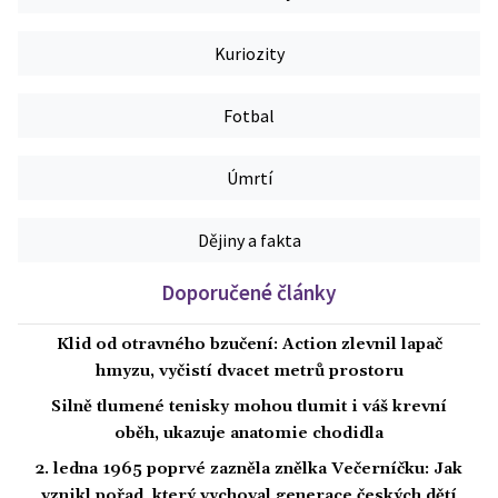
Kuriozity
Fotbal
Úmrtí
Dějiny a fakta
Doporučené články
Klid od otravného bzučení: Action zlevnil lapač
hmyzu, vyčistí dvacet metrů prostoru
Silně tlumené tenisky mohou tlumit i váš krevní
oběh, ukazuje anatomie chodidla
2. ledna 1965 poprvé zazněla znělka Večerníčku: Jak
vznikl pořad, který vychoval generace českých dětí