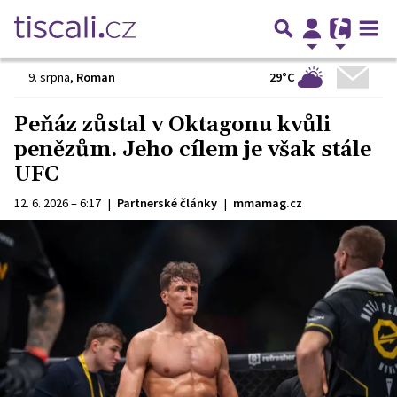
29°C
9. srpna
,
Roman
Peňáz zůstal v Oktagonu kvůli
penězům. Jeho cílem je však stále
UFC
12. 6. 2026 – 6:17
|
Partnerské články
|
mmamag.cz