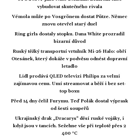
vybudovat skutečného rivala
Vémola může po Vosgrönem dostat Pütze. Němec
znovu otevřel starý duel
Ring girls dostaly stopku. Dana White prozradil
bizarní důvod
Ruský těžký transportní vrtulník Mi-26 Halo: obří
Otesánek, který dokáže v podvěsu odnést dopravní
letadlo
Lidl prodává QLED televizi Philips za velmi
zajímavou cenu. Umí streamovat a běží i bez set-
top boxu
Před 14 dny čelil Furymu. Teď Polák dostal výprask
od šesti soupeřů
Ukrajinský drak „Dracarys“ děsí ruské vojáky, i
když jsou v tancích. Sežehne vše při teplotě přes 2
400 °C