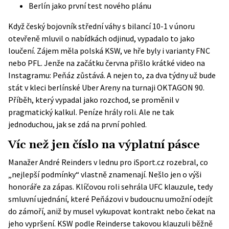
Berlín jako první test nového plánu
Když český bojovník střední váhy s bilancí 10-1 v únoru
otevřeně mluvil o nabídkách odjinud, vypadalo to jako
loučení. Zájem měla polská KSW, ve hře byly i varianty FNC
nebo PFL. Jenže na začátku června přišlo krátké video na
Instagramu: Peňáz zůstává. A nejen to, za dva týdny už bude
stát v kleci berlínské Uber Areny na turnaji OKTAGON 90.
Příběh, který vypadal jako rozchod, se proměnil v
pragmatický kalkul. Peníze hrály roli. Ale ne tak
jednoduchou, jak se zdá na první pohled.
Víc než jen číslo na výplatní pásce
Manažer André Reinders v lednu pro
iSport.cz
rozebral, co
„nejlepší podmínky“ vlastně znamenají. Nešlo jen o výši
honoráře za zápas. Klíčovou roli sehrála UFC klauzule, tedy
smluvní ujednání, které Peňázovi v budoucnu umožní odejít
do zámoří, aniž by musel vykupovat kontrakt nebo čekat na
jeho vypršení. KSW podle Reinderse takovou klauzuli běžně