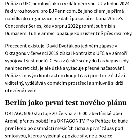
Peňáz o UFC nemluví jako o vzdáleném snu. Už v lednu 2024
řekl v rozhovoru pro
BJPenn.com
, že jeho cílem je přímá
nabídka do organizace, ne další pokus přes Dana White’s
Contender Series, kde v srpnu 2022 prohrál submisí s
Dumasem. Tuhle ambici opakuje konzistentně přes dva roky.
Precedent existuje. David Dvořák po jediném zápase v
Oktagonu v červenci 2019 získal kontrakt s UFC a v zámoří
vybojoval šest duelů. Cesta z české scény do Las Vegas tedy
není teoretická, je ale úzká a vyžaduje přesné načasování.
Peňáz si novým kontraktem koupil čas i prostor. Zůstává
viditelný, vydělává v domácím prostředí a smluvně si drží
otevřené dveře.
Berlín jako první test nového plánu
OKTAGON 90 startuje 20. června v 16:00 v berlínské Uber
Areně, přenos poběží na OKTAGON.TV. Pro Peňáze to bude
první kolo po osmnácti měsících ticha a první zápas pod
smlouvou, kterou vyjednal z pozice síly, ne z pozice