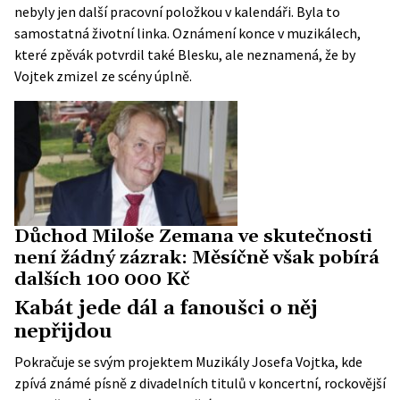
nebyly jen další pracovní položkou v kalendáři. Byla to
samostatná životní linka. Oznámení konce v muzikálech,
které zpěvák potvrdil také
Blesku
, ale neznamená, že by
Vojtek zmizel ze scény úplně.
Důchod Miloše Zemana ve skutečnosti
není žádný zázrak: Měsíčně však pobírá
dalších 100 000 Kč
Kabát jede dál a fanoušci o něj
nepřijdou
Pokračuje se svým projektem
Muzikály Josefa Vojtka
, kde
zpívá známé písně z divadelních titulů v koncertní, rockovější