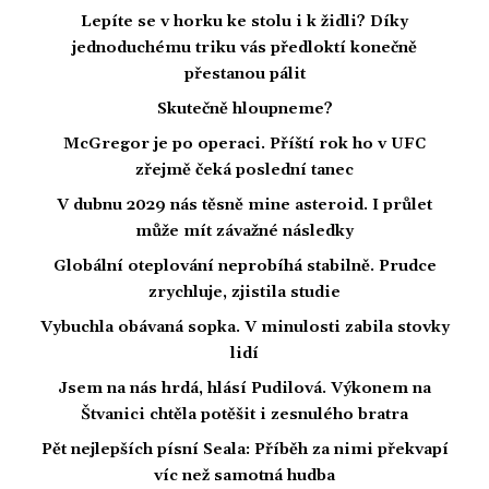
Lepíte se v horku ke stolu i k židli? Díky
jednoduchému triku vás předloktí konečně
přestanou pálit
Skutečně hloupneme?
McGregor je po operaci. Příští rok ho v UFC
zřejmě čeká poslední tanec
V dubnu 2029 nás těsně mine asteroid. I průlet
může mít závažné následky
Globální oteplování neprobíhá stabilně. Prudce
zrychluje, zjistila studie
Vybuchla obávaná sopka. V minulosti zabila stovky
lidí
Jsem na nás hrdá, hlásí Pudilová. Výkonem na
Štvanici chtěla potěšit i zesnulého bratra
Pět nejlepších písní Seala: Příběh za nimi překvapí
víc než samotná hudba