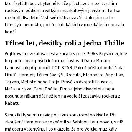
kteří zvládli bez zbytečné křeče přecházet mezi tvrdším
rockovým pódiem a velkým muzikálovým jevištěm. Teď se
rozhodl divadelní část své dráhy uzavřít. Jak nám na In-
Lifestyle neuniklo, po třech dekádách v muzikálech opravdu
končí.
Třicet let, desítky rolí a jedna Thálie
Vojtkova muzikálová cesta začala v roce 1996 v Krysařovi, kde
ho podle dostupných informací oslovili Dan a Mirjam
Landovi, jak připomněl
TOP STAR
. Pak už přišla dlouhá řada
titulů, Hamlet, Tři mušketýři, Dracula, Kleopatra, Angelika,
Tarzan, Mefisto nebo Troja. Právě za dvojroli Fausta a
Mefista získal Cenu Thálie. Tím se jeho divadelní etapa
posunula někam dál než jen na vedlejší zastávku rockera z
Kabátu.
S muzikály se mu navíc pojí i kus soukromého života. Při
zkoušení Hamleta se seznámil se Sabinou Laurinovou, s níž
má dceru Valentýnu. I to ukazuje, že pro Vojtka muzikály