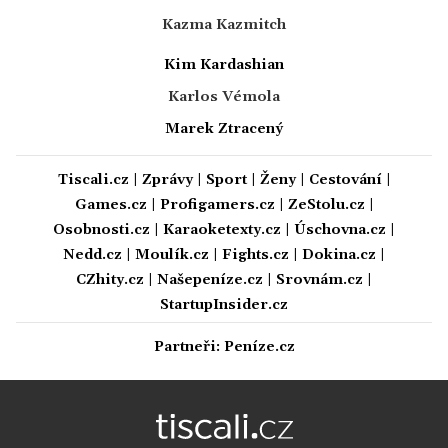
Kazma Kazmitch
Kim Kardashian
Karlos Vémola
Marek Ztracený
Tiscali.cz
|
Zprávy
|
Sport
|
Ženy
|
Cestování
|
Games.cz
|
Profigamers.cz
|
ZeStolu.cz
|
Osobnosti.cz
|
Karaoketexty.cz
|
Úschovna.cz
|
Nedd.cz
|
Moulík.cz
|
Fights.cz
|
Dokina.cz
|
CZhity.cz
|
Našepeníze.cz
|
Srovnám.cz
|
StartupInsider.cz
Partneři:
Peníze.cz