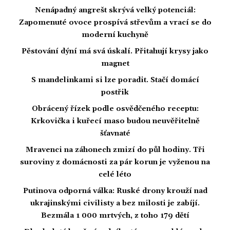
Nenápadný angrešt skrývá velký potenciál:
Zapomenuté ovoce prospívá střevům a vrací se do
moderní kuchyně
Pěstování dýní má svá úskalí. Přitahují krysy jako
magnet
S mandelinkami si lze poradit. Stačí domácí
postřik
Obrácený řízek podle osvědčeného receptu:
Krkovička i kuřecí maso budou neuvěřitelně
šťavnaté
Mravenci na záhonech zmizí do půl hodiny. Tři
suroviny z domácnosti za pár korun je vyženou na
celé léto
Putinova odporná válka: Ruské drony krouží nad
ukrajinskými civilisty a bez milosti je zabíjí.
Bezmála 1 000 mrtvých, z toho 179 dětí