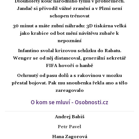
Dlouholetý kouč národního týmu v problémech.
Jandač si přivodil vážné zranění a v Plzni není
schopen trénovat
30 minut a máte zubní náhradu: 3D tiskárna velká
jako krabice od bot mění návštěvu zubaře k
nepoznání
Infantino svolal krizovou schůzku do Rabatu.
Wenger se od něj distancoval, generální sekretář
FIFA hovoří o hanbě
Ochrnutý od pasu dolů a s rakovinou v mozku
přestal bojovat. Pak mu snoubenka řekla ano a tělo
zareagovalo
O kom se mluví - Osobnosti.cz
Andrej Babiš
Petr Pavel
Hana Zagorová