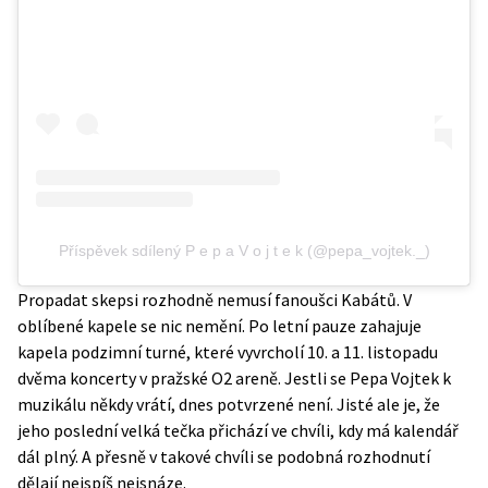
Příspěvek sdílený P e p a V o j t e k (@pepa_vojtek._)
Propadat skepsi rozhodně nemusí fanoušci
Kabátů
. V
oblíbené kapele se nic nemění. Po letní pauze zahajuje
kapela podzimní turné, které vyvrcholí 10. a 11. listopadu
dvěma koncerty v pražské O2 areně. Jestli se Pepa Vojtek k
muzikálu někdy vrátí, dnes potvrzené není. Jisté ale je, že
jeho poslední velká tečka přichází ve chvíli, kdy má kalendář
dál plný. A přesně v takové chvíli se podobná rozhodnutí
dělají nejspíš nejsnáze.