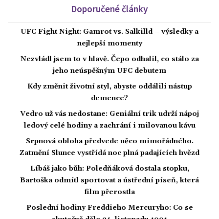
Doporučené články
UFC Fight Night: Gamrot vs. Salkilld – výsledky a
nejlepší momenty
Nezvládl jsem to v hlavě. Čepo odhalil, co stálo za
jeho neúspěšným UFC debutem
Kdy změnit životní styl, abyste oddálili nástup
demence?
Vedro už vás nedostane: Geniální trik udrží nápoj
ledový celé hodiny a zachrání i milovanou kávu
Srpnová obloha předvede něco mimořádného.
Zatmění Slunce vystřídá noc plná padajících hvězd
Líbáš jako bůh: Poledňáková dostala stopku,
Bartoška odmítl sportovat a ústřední píseň, která
film přerostla
Poslední hodiny Freddieho Mercuryho: Co se