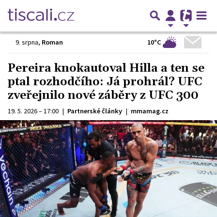
10°C
9. srpna
,
Roman
Pereira knokautoval Hilla a ten se
ptal rozhodčího: Já prohrál? UFC
zveřejnilo nové záběry z UFC 300
19. 5. 2026 – 17:00
|
Partnerské články
|
mmamag.cz