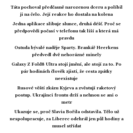
Táta pochoval předčasně narozenou dceru a políbil
ji na čelo. Její reakce ho dostala na kolena
Jedna aplikace slibuje slunce, druhá déšť. Proč se
předpovědi počasí v telefonu tak liší a která má
pravdu
Ostuda bývalé naděje Sparty. Brankář Heerkens
předvedl dvě nehorázné minely
Galaxy Z Fold8 Ultra stojí jmění, ale stojí za to. Po
pár hodinách člověk zjistí, že cesta zpátky
neexistuje
Rusové věští zkázu Kyjeva a zvěstují raketový
postup. Ukrajinci frontu drží a nehnou se ani o
metr
Ukazuje se, proč Slavia Bořila odstavila. Tělo už
nespolupracuje, za Liberec odehrál jen půl hodiny a
musel střídat