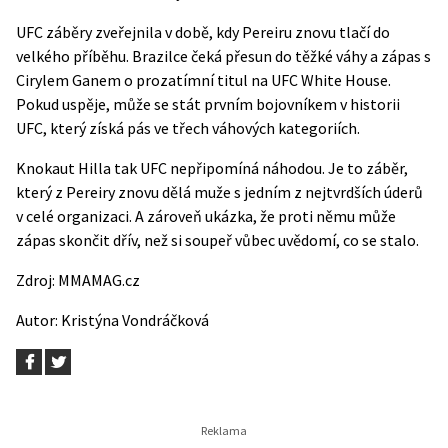
UFC záběry zveřejnila v době, kdy Pereiru znovu tlačí do
velkého příběhu. Brazilce čeká přesun do těžké váhy a zápas s
Cirylem Ganem o prozatímní titul na UFC White House.
Pokud uspěje, může se stát prvním bojovníkem v historii
UFC, který získá pás ve třech váhových kategoriích.
Knokaut Hilla tak UFC nepřipomíná náhodou. Je to záběr,
který z Pereiry znovu dělá muže s jedním z nejtvrdších úderů
v celé organizaci. A zároveň ukázka, že proti němu může
zápas skončit dřív, než si soupeř vůbec uvědomí, co se stalo.
Zdroj:
MMAMAG.cz
Autor:
Kristýna Vondráčková