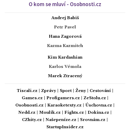
O kom se mluví - Osobnosti.cz
Andrej Babiš
Petr Pavel
Hana Zagorová
Kazma Kazmitch
Kim Kardashian
Karlos Vémola
Marek Ztracený
Tiscali.cz
|
Zprávy
|
Sport
|
Ženy
|
Cestování
|
Games.cz
|
Profigamers.cz
|
ZeStolu.cz
|
Osobnosti.cz
|
Karaoketexty.cz
|
Úschovna.cz
|
Nedd.cz
|
Moulík.cz
|
Fights.cz
|
Dokina.cz
|
CZhity.cz
|
Našepeníze.cz
|
Srovnám.cz
|
StartupInsider.cz