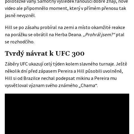
polotěžké váhy. Samotný výsledek fanoušci dobře znají, nové
video ale připomnělo moment, který v přímém přenosu tak
jasně nevyzněl.
Hill se po zásahu probíral na zemi a místo okamžité reakce
na porážku se obrátil na Herba Deana.
„Prohrál jsem?“
ptal
se rozhodčího.
Tvrdý návrat k UFC 300
Záběry UFC ukazují celý týden kolem slavného turnaje. Ještě
několik dní před zápasem Pereira a Hill působili uvolněně,
Hill si od Brazilce nechal podepsat mikinu a Pereira mu
vysvětloval význam svého známého „Chama“.