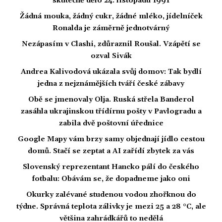
skutečně dělo 24. listopadu 1991
Žádná mouka, žádný cukr, žádné mléko, jídelníček
Ronalda je záměrně jednotvárný
Nezápasím v Clashi, zdůraznil Roušal. Vzápětí se
ozval Sivák
Andrea Kalivodová ukázala svůj domov: Tak bydlí
jedna z nejznámějších tváří české zábavy
Obě se jmenovaly Olja. Ruská střela Banderol
zasáhla ukrajinskou třídírnu pošty v Pavlogradu a
zabila dvě poštovní úřednice
Google Mapy vám brzy samy objednají jídlo cestou
domů. Stačí se zeptat a AI zařídí zbytek za vás
Slovenský reprezentant Hancko pálí do českého
fotbalu: Obávám se, že dopadneme jako oni
Okurky zalévané studenou vodou zhořknou do
týdne. Správná teplota zálivky je mezi 25 a 28 °C, ale
většina zahrádkářů to nedělá