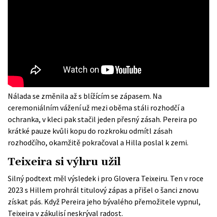
Nálada se změnila až s blížícím se zápasem. Na
ceremoniálním vážení už mezi oběma stáli rozhodčí a
ochranka, v kleci pak stačil jeden přesný zásah. Pereira po
krátké pauze kvůli kopu do rozkroku odmítl zásah
rozhodčího, okamžitě pokračoval a Hilla poslal k zemi.
Teixeira si výhru užil
Silný podtext měl výsledek i pro Glovera Teixeiru. Ten v roce
2023 s Hillem prohrál titulový zápas a přišel o šanci znovu
získat pás. Když Pereira jeho bývalého přemožitele vypnul,
Teixeira v zákulisí neskrýval radost.