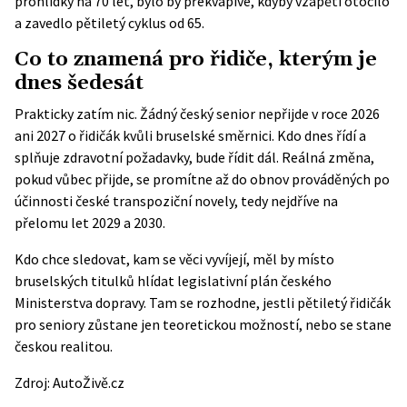
prohlídky na 70 let, bylo by překvapivé, kdyby vzápětí otočilo
a zavedlo pětiletý cyklus od 65.
Co to znamená pro řidiče, kterým je
dnes šedesát
Prakticky zatím nic. Žádný český senior nepřijde v roce 2026
ani 2027 o řidičák kvůli bruselské směrnici. Kdo dnes řídí a
splňuje zdravotní požadavky, bude řídit dál. Reálná změna,
pokud vůbec přijde, se promítne až do obnov prováděných po
účinnosti české transpoziční novely, tedy nejdříve na
přelomu let 2029 a 2030.
Kdo chce sledovat, kam se věci vyvíjejí, měl by místo
bruselských titulků hlídat legislativní plán českého
Ministerstva dopravy. Tam se rozhodne, jestli pětiletý řidičák
pro seniory zůstane jen teoretickou možností, nebo se stane
českou realitou.
Zdroj:
AutoŽivě.cz