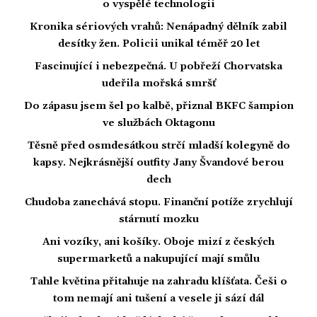
o vyspělé technologii
Kronika sériových vrahů: Nenápadný dělník zabil
desítky žen. Policii unikal téměř 20 let
Fascinující i nebezpečná. U pobřeží Chorvatska
udeřila mořská smršť
Do zápasu jsem šel po kalbě, přiznal BKFC šampion
ve službách Oktagonu
Těsně před osmdesátkou strčí mladší kolegyně do
kapsy. Nejkrásnější outfity Jany Švandové berou
dech
Chudoba zanechává stopu. Finanční potíže zrychlují
stárnutí mozku
Ani vozíky, ani košíky. Oboje mizí z českých
supermarketů a nakupující mají smůlu
Tahle květina přitahuje na zahradu klíšťata. Češi o
tom nemají ani tušení a vesele ji sází dál