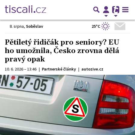
25°C
8. srpna
,
Soběslav
Pětiletý řidičák pro seniory? EU
ho umožnila, Česko zrovna dělá
pravý opak
10. 6. 2026 – 13:46
|
Partnerské články
|
autozive.cz