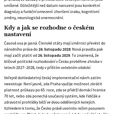
smíšené. Důležitější než datum narození jsou konkrétní
diagnózy a funkční omezení: zhoršení zraku, kognitivní
změny, neurologická onemocnění.
Kdy a jak se rozhodne o českém
nastavení
Časová osa je jasná. Členské státy mají směrnici převést do
národního práva do
26. listopadu 2028
. Nová pravidla pak
mají začít platit od
26. listopadu 2029
. To znamená, že
klíčové politické rozhodování v Česku proběhne zhruba v
letech 2027–2028, tedy v příštím volebním období.
Veřejně dohledatelný český implementační návrh zatím
neexistuje. Není jasné, zda Praha využije možnost zkrátit
platnost průkazu po 65. roce, zda se přidrží domácí hranice
70 let, nebo zda ponechá současný systém, kde řidičák a
zdravotní prohlídky běží ve dvou oddělených kolejích.
Vzhledem k tomu, že Česko právě uvolnilo režim posunem