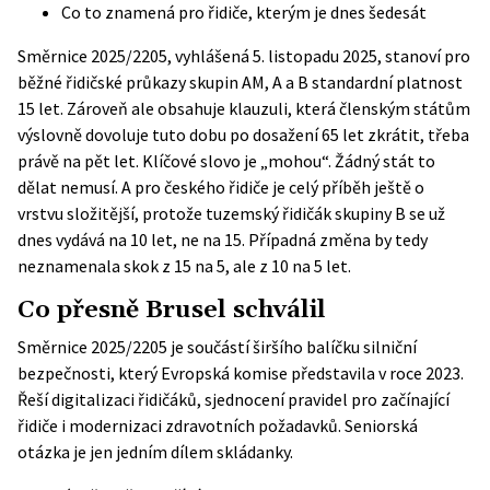
Co to znamená pro řidiče, kterým je dnes šedesát
Směrnice 2025/2205, vyhlášená 5. listopadu 2025, stanoví pro
běžné řidičské průkazy skupin AM, A a B standardní platnost
15 let. Zároveň ale obsahuje klauzuli, která členským státům
výslovně dovoluje tuto dobu po dosažení 65 let zkrátit, třeba
právě na pět let. Klíčové slovo je „mohou“. Žádný stát to
dělat nemusí. A pro českého řidiče je celý příběh ještě o
vrstvu složitější, protože tuzemský řidičák skupiny B se už
dnes vydává na 10 let, ne na 15. Případná změna by tedy
neznamenala skok z 15 na 5, ale z 10 na 5 let.
Co přesně Brusel schválil
Směrnice 2025/2205
je součástí širšího balíčku silniční
bezpečnosti, který Evropská komise představila v roce 2023.
Řeší digitalizaci řidičáků, sjednocení pravidel pro začínající
řidiče i modernizaci zdravotních požadavků. Seniorská
otázka je jen jedním dílem skládanky.