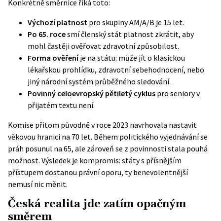
Konkrétně směrnice říká toto:
Výchozí platnost
pro skupiny AM/A/B je 15 let.
Po 65. roce
smí členský stát platnost zkrátit, aby
mohl častěji ověřovat zdravotní způsobilost.
Forma ověření
je na státu: může jít o klasickou
lékařskou prohlídku, zdravotní sebehodnocení, nebo
jiný národní systém průběžného sledování.
Povinný celoevropský pětiletý cyklus
pro seniory v
přijatém textu není.
Komise přitom původně v roce 2023 navrhovala nastavit
věkovou hranici na 70 let. Během politického vyjednávání se
práh posunul na 65, ale zároveň se z povinnosti stala pouhá
možnost. Výsledek je kompromis: státy s přísnějším
přístupem dostanou právní oporu, ty benevolentnější
nemusí nic měnit.
Česká realita jde zatím opačným
směrem