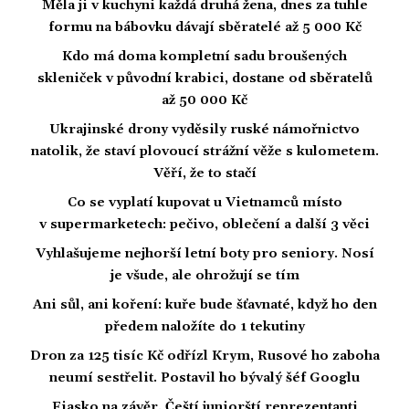
Měla ji v kuchyni každá druhá žena, dnes za tuhle
formu na bábovku dávají sběratelé až 5 000 Kč
Kdo má doma kompletní sadu broušených
skleniček v původní krabici, dostane od sběratelů
až 50 000 Kč
Ukrajinské drony vyděsily ruské námořnictvo
natolik, že staví plovoucí strážní věže s kulometem.
Věří, že to stačí
Co se vyplatí kupovat u Vietnamců místo
v supermarketech: pečivo, oblečení a další 3 věci
Vyhlašujeme nejhorší letní boty pro seniory. Nosí
je všude, ale ohrožují se tím
Ani sůl, ani koření: kuře bude šťavnaté, když ho den
předem naložíte do 1 tekutiny
Dron za 125 tisíc Kč odřízl Krym, Rusové ho zaboha
neumí sestřelit. Postavil ho bývalý šéf Googlu
Fiasko na závěr. Čeští juniorští reprezentanti