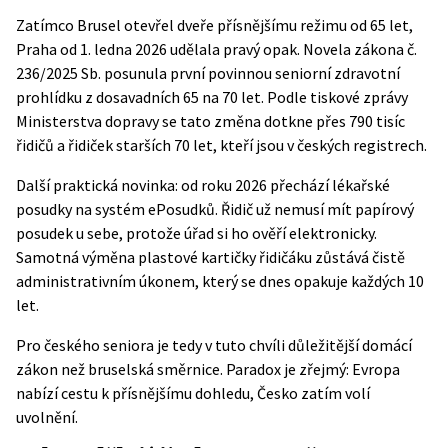
Zatímco Brusel otevřel dveře přísnějšímu režimu od 65 let,
Praha od 1. ledna 2026 udělala pravý opak. Novela
zákona č.
236/2025 Sb.
posunula první povinnou seniorní zdravotní
prohlídku z dosavadních 65 na 70 let. Podle
tiskové zprávy
Ministerstva dopravy
se tato změna dotkne přes 790 tisíc
řidičů a řidiček starších 70 let, kteří jsou v českých registrech.
Další praktická novinka: od roku 2026 přechází lékařské
posudky na systém ePosudků. Řidič už nemusí mít papírový
posudek u sebe, protože úřad si ho ověří elektronicky.
Samotná výměna plastové kartičky řidičáku zůstává čistě
administrativním úkonem, který se dnes opakuje každých 10
let.
Pro českého seniora je tedy v tuto chvíli důležitější domácí
zákon než bruselská směrnice. Paradox je zřejmý: Evropa
nabízí cestu k přísnějšímu dohledu, Česko zatím volí
uvolnění.