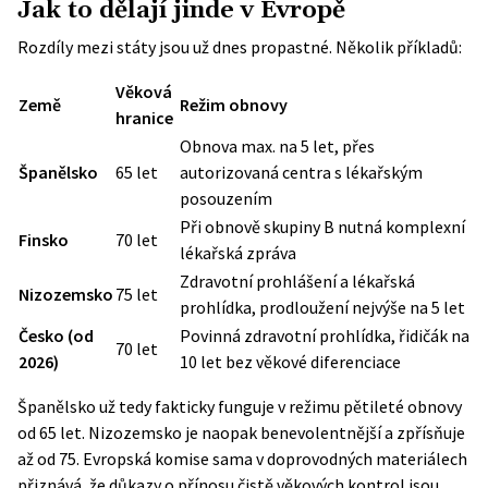
Jak to dělají jinde v Evropě
Rozdíly mezi státy jsou už dnes propastné. Několik příkladů:
Věková
Země
Režim obnovy
hranice
Obnova max. na 5 let, přes
Španělsko
65 let
autorizovaná centra s lékařským
posouzením
Při obnově skupiny B nutná komplexní
Finsko
70 let
lékařská zpráva
Zdravotní prohlášení a lékařská
Nizozemsko
75 let
prohlídka, prodloužení nejvýše na 5 let
Česko (od
Povinná zdravotní prohlídka, řidičák na
70 let
2026)
10 let bez věkové diferenciace
Španělsko už tedy fakticky funguje v režimu pětileté obnovy
od 65 let. Nizozemsko je naopak benevolentnější a zpřísňuje
až od 75. Evropská komise sama v doprovodných materiálech
přiznává, že důkazy o přínosu čistě věkových kontrol jsou