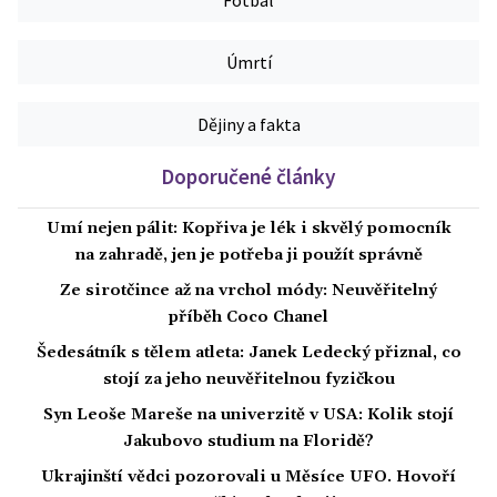
Fotbal
Úmrtí
Dějiny a fakta
Doporučené články
Umí nejen pálit: Kopřiva je lék i skvělý pomocník
na zahradě, jen je potřeba ji použít správně
Ze sirotčince až na vrchol módy: Neuvěřitelný
příběh Coco Chanel
Šedesátník s tělem atleta: Janek Ledecký přiznal, co
stojí za jeho neuvěřitelnou fyzičkou
Syn Leoše Mareše na univerzitě v USA: Kolik stojí
Jakubovo studium na Floridě?
Ukrajinští vědci pozorovali u Měsíce UFO. Hovoří