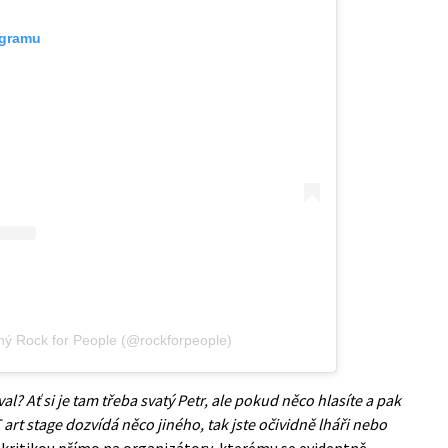
agramu
ný Rock for People (@rockforpeople)
tival? Ať si je tam třeba svatý Petr, ale pokud něco hlasíte a pak
T art stage dozvídá něco jiného, tak jste očividně lháři nebo
 kritikou přímo na organizátory, kterému se evidentně