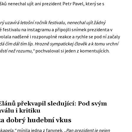
ků nenechal ujít ani prezident Petr Pavel, který se s
rý uzavírá letošní ročník festivalu, nenechal ujít žádný
 festivalu na instagramu a připojili snímek prezidenta v
volala nadšené i rozporuplné reakce a rychle se pod ní začaly
dá čím dál tím líp. Hrozně sympatickej člověk a k tomu vrchní
těstí než rozumu,“
pochvaloval si jeden z komentujících.
Elánů překvapil sledující: Pod svým
válu i kritiku
 za dobrý hudební vkus
 kapela,“
mínila jedna z fanynek.
„Pan prezident je nejen