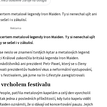
t mezi oblíbené zdroje na Googlu
ncertem metalové legendy Iron Maiden. Ty si nenechal ujít ani
ešel i v zákulisí.
oncertem metalové legendy Iron Maiden. Ty si nenechal ujít
 se sešel i v zákulisí.
 se neslo ve znamení tvrdých kytar a metalových legend.
dci Králové zakončila britská legenda Iron Maiden.
 návštěvníků ani prezident Petr Pavel, který se s členy
eňovali prezidentův hudební vkus a neformální vystupování,
y s festivalem, jak jsme na In-Lifestyle zaregistrovali.
 vrcholem festivalu
People, patřila metalovým kapelám a celý den vyvrcholil
ak jedna z posledních příležitostí, kdy tuto kapelu vidět
Maiden oznámili, že si dávají od koncertování pauzu. Jejich