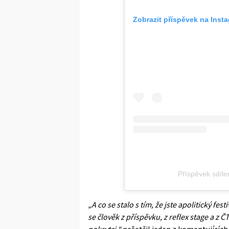
Zobrazit příspěvek na Inst
Příspěvek sdíle
„A co se stalo s tím, že jste apolitický fes
se člověk z příspěvku, z reflex stage a z Č
pokrytci,“
nešetřil jeden z komentujících