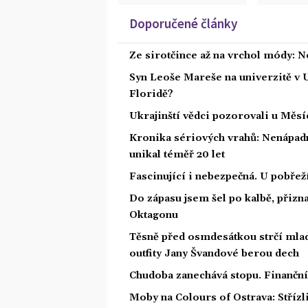
Doporučené články
Ze sirotčince až na vrchol módy: N
Syn Leoše Mareše na univerzitě v 
Floridě?
Ukrajinští vědci pozorovali u Měs
Kronika sériových vrahů: Nenápadný
unikal téměř 20 let
Fascinující i nebezpečná. U pobře
Do zápasu jsem šel po kalbě, přiz
Oktagonu
Těsně před osmdesátkou strčí mlad
outfity Jany Švandové berou dech
Chudoba zanechává stopu. Finanční 
Moby na Colours of Ostrava: Střízl