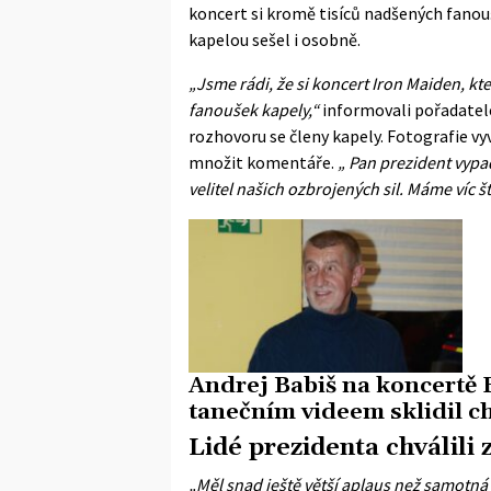
koncert si kromě tisíců nadšených fanouš
kapelou sešel i osobně.
„Jsme rádi, že si koncert Iron Maiden, kte
fanoušek kapely,“
informovali pořadatelé
rozhovoru se členy kapely. Fotografie vy
množit komentáře.
„ Pan prezident vypa
velitel našich ozbrojených sil. Máme víc š
Andrej Babiš na koncertě 
tanečním videem sklidil ch
Lidé prezidenta chválili
„Měl snad ještě větší aplaus než samotná