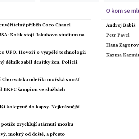
O kom se mlu
euvěřitelný příběh Coco Chanel
Andrej Babiš
USA: Kolik stojí Jakubovo studium na
Petr Pavel
Hana Zagorov
íce UFO. Hovoří o vyspělé technologii
Kazma Kazmi
 dělník zabil desítky žen. Policii
ží Chorvatska udeřila mořská smršť
nal BKFC šampion ve službách
ší kolegyně do kapsy. Nejkrásnější
potíže zrychlují stárnutí mozku
ivý, mokrý od deště, a přesto