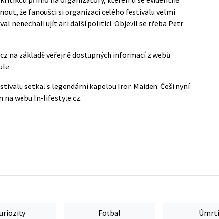
nout, že fanoušci si organizaci celého festivalu velmi
al nenechali ujít ani další politici. Objevil se třeba Petr
.
e.cz na základě veřejně dostupných informací z webů
ple
stivalu setkal s legendární kapelou Iron Maiden: Češi nyní
án na webu
In-lifestyle.cz
.
uriozity
Fotbal
Úmrtí