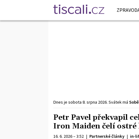
ZPRAVODA
Dnes je
sobota
8. srpna
2026
.
Svátek má
Sobě
Petr Pavel překvapil ce
Iron Maiden čelí ostré 
16. 6. 2026 – 3:52
|
Partnerské články
|
in-li