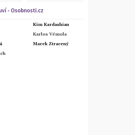
ví - Osobnosti.cz
Kim Kardashian
Karlos Vémola
á
Marek Ztracený
tch