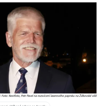
: Foto: Nextfoto, Petr Pavel na rozsvícení laserového paprsku na Žižkovské věži