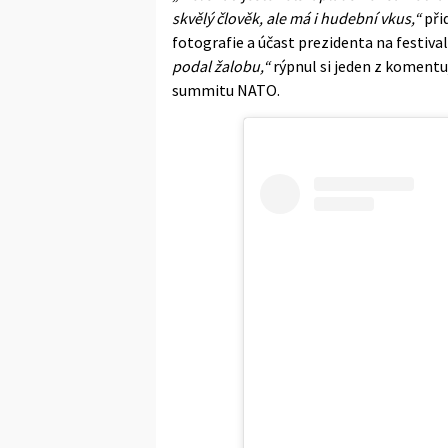
skvělý člověk, ale má i hudební vkus,“
přid
fotografie a účast prezidenta na festiva
podal žalobu,“
rýpnul si jeden z komentu
summitu NATO.