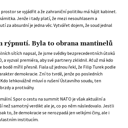
prostor se vyjádřit a že zahraniční politiku má hájit kabinet.
námitka. Jenže i tady platí, že mezi nesouhlasem a
utí za absurdní je jedna věc. Vytvářet dojem, že soud jednal
n rýpnutí. Byla to obrana mantinelů
lních sítích
napsal, že jsme svědky bezprecedentních útoků
, a vyzval premiéra, aby své partnery zklidnil. Ať už má kdo
e bodě mířil přesně. Fiala už jednou řekl, že Filip Turek podle
charakter demokracie. Zní to tvrdě, jenže po posledních
 Kdo lehkovážně mluví o rušení Ústavního soudu, ten
brzdy a protiváhy.
rmální. Spor o cestu na summit NATO je však aktuální a
ší než samotný verdikt ale je, co po něm následovalo. Jestli
ak to, že demokracie se nerozpadá jen velkými činy, ale i
 vlastním institucím.