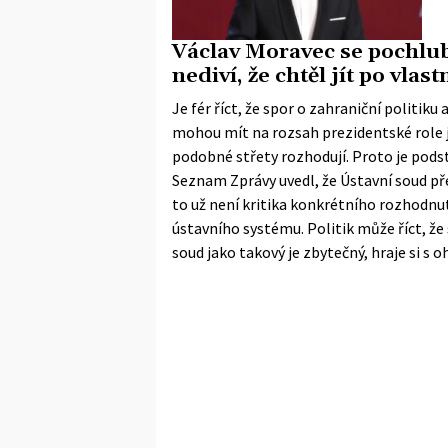
Václav Moravec se pochlub
nediví, že chtěl jít po vlast
Je fér říct, že spor o zahraniční politiku
mohou mít na rozsah prezidentské role ji
podobné střety rozhodují. Proto je podst
Seznam Zprávy
uvedl, že Ústavní soud p
to už není kritika konkrétního rozhodnutí.
ústavního systému. Politik může říct, že
soud jako takový je zbytečný, hraje si s 