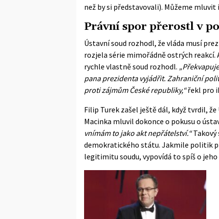
než by si představovali). Můžeme mluvit 
Právní spor přerostl v po
Ústavní soud rozhodl, že vláda musí pr
rozjela série mimořádně ostrých reakcí. An
rychle vlastně soud rozhodl.
„Překvapuje
pana prezidenta vyjádřit. Zahraniční poli
proti zájmům České republiky,“
řekl pro
Filip Turek zašel ještě dál, když tvrdil, ž
Macinka mluvil dokonce o pokusu o ústav
vnímám to jako akt nepřátelství.“
Takový 
demokratického státu. Jakmile politik p
legitimitu soudu, vypovídá to spíš o je