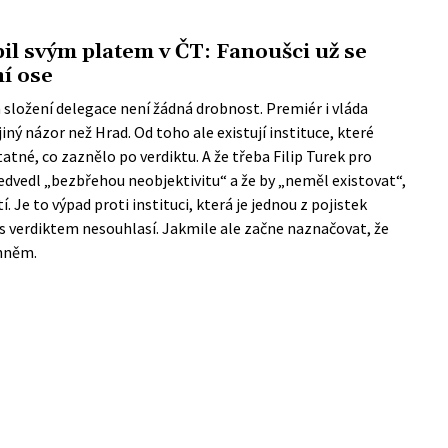
il svým platem v ČT: Fanoušci už se
ní ose
 a složení delegace není žádná drobnost. Premiér i vláda
ný názor než Hrad. Od toho ale existují instituce, které
atné, co zaznělo po verdiktu. A že třeba Filip Turek pro
ředvedl „bezbřehou neobjektivitu“ a že by „neměl existovat“,
 Je to výpad proti instituci, která je jednou z pojistek
 s verdiktem nesouhlasí. Jakmile ale začne naznačovat, že
ohněm.