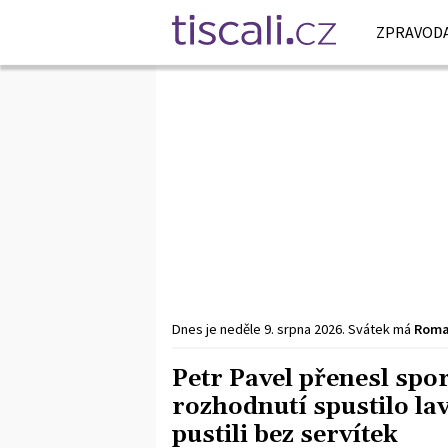
ZPRAVODA
Dnes je
neděle
9. srpna
2026
.
Svátek má
Rom
Petr Pavel přenesl spo
rozhodnutí spustilo lav
pustili bez servítek