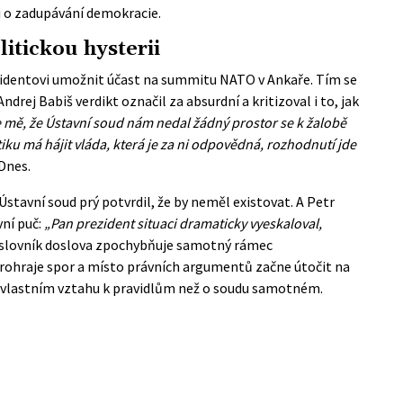
i o zadupávání demokracie.
litickou hysterii
ezidentovi umožnit účast na summitu NATO v Ankaře. Tím se
drej Babiš verdikt označil za absurdní a kritizoval i to, jak
 mě, že Ústavní soud nám nedal žádný prostor se k žalobě
tiku má hájit vláda, která je za ni odpovědná, rozhodnutí jde
iDnes
.
e Ústavní soud prý potvrdil, že by neměl existovat. A Petr
ní puč:
„Pan prezident situaci dramaticky vyeskaloval,
slovník doslova zpochybňuje samotný rámec
rohraje spor a místo právních argumentů začne útočit na
ho vlastním vztahu k pravidlům než o soudu samotném.