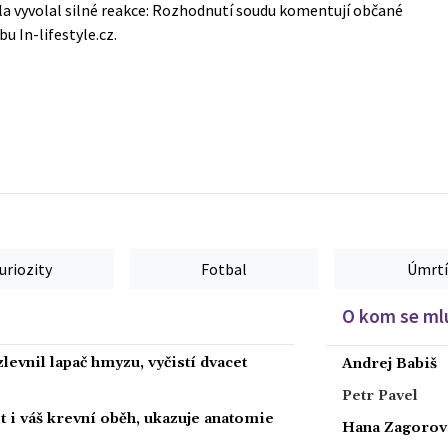
la vyvolal silné reakce: Rozhodnutí soudu komentují občané
ebu
In-lifestyle.cz
.
uriozity
Fotbal
Úmrtí
O kom se mlu
levnil lapač hmyzu, vyčistí dvacet
Andrej Babiš
Petr Pavel
 i váš krevní oběh, ukazuje anatomie
Hana Zagorov