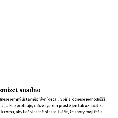
 zmizet snadno
nese jemný ústavněprávní detail. Spíš si odnese jednodušší
latí, a kdo prohraje, může systém prostě jen tak označit za
k tomu, aby lidé vlastně přestali věřit, že spory mají řešit