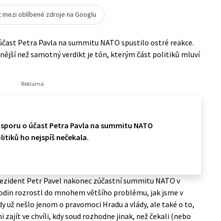
t mezi oblíbené zdroje na Googlu
účast Petra Pavla na summitu NATO spustilo ostré reakce.
tnější než samotný verdikt je tón, kterým část politiků mluví
sporu o účast Petra Pavla na summitu NATO
litiků ho nejspíš nečekala.
 prezident Petr Pavel nakonec zúčastní summitu NATO v
odin rozrostl do mnohem většího problému, jak jsme v
ady už nešlo jenom o pravomoci Hradu a vlády, ale také o to,
 zajít ve chvíli, kdy soud rozhodne jinak, než čekali (nebo