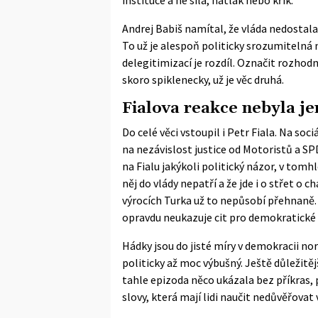
instituce a ne síla, nátlak nebo křik.
Andrej Babiš namítal, že vláda nedostala 
To už je alespoň politicky srozumitelná 
delegitimizací je rozdíl. Označit rozhodn
skoro spiklenecky, už je věc druhá.
Fialova reakce nebyla je
Do celé věci vstoupil i Petr Fiala. Na
sociá
na nezávislost justice od Motoristů a SPD
na Fialu jakýkoli politický názor, v tomhl
něj do vlády nepatří a že jde i o střet o 
výrocích Turka už to nepůsobí přehnaně.
opravdu neukazuje cit pro demokratické 
Hádky jsou do jisté míry v demokracii no
politicky až moc výbušný. Ještě důležitěj
tahle epizoda něco ukázala bez příkras, p
slovy, která mají lidi naučit nedůvěřovat