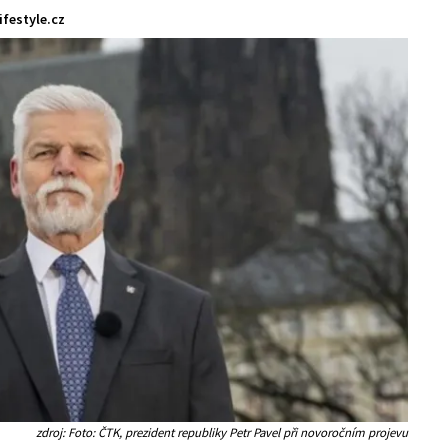
lifestyle.cz
zdroj: Foto: ČTK, prezident republiky Petr Pavel při novoročním projevu