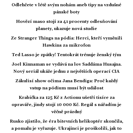
Odlehčete v létě svým nohám aneb tipy na vzdušné
pánské boty
Hovězí maso stojí za 41 procenty odlesňování
planety, ukazuje nová studie
Ze Stranger Things na pódia: Herci, kteří vyměnili
Hawkins za mikrofon
Ted Lasso je zpátky! Tentokrát trénuje ženský tým
Joel Kinnaman se vydává na lov Saddáma Husajna.
Nový seriál ukáže jednu z největších operací CIA
Zákulisí show očima Jana Bendiga: Proč každý
vstup na pódium musí být událost
Krabička za 125 Kč z Actionu ušetří tisíce za
opraváře, jindy stojí 10 000 Kč. Regál s nářadím je
věčně prázdný
Rusko zjistilo, že éra bitevních helikoptér skončila,
a pomalu je vyřazuje. Ukrajinci je proškolili, jak to