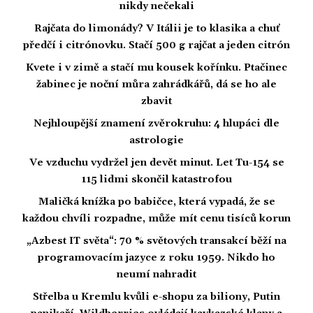
nikdy nečekali
Rajčata do limonády? V Itálii je to klasika a chuť
předčí i citrónovku. Stačí 500 g rajčat a jeden citrón
Kvete i v zimě a stačí mu kousek kořínku. Ptačinec
žabinec je noční můra zahrádkářů, dá se ho ale
zbavit
Nejhloupější znamení zvěrokruhu: 4 hlupáci dle
astrologie
Ve vzduchu vydržel jen devět minut. Let Tu-154 se
115 lidmi skončil katastrofou
Maličká knížka po babičce, která vypadá, že se
každou chvíli rozpadne, může mít cenu tisíců korun
„Azbest IT světa“: 70 % světových transakcí běží na
programovacím jazyce z roku 1959. Nikdo ho
neumí nahradit
Střelba u Kremlu kvůli e-shopu za biliony, Putin