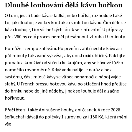
Dlouhé louhování dělá kávu hořkou
O tom, jestli bude káva sladká, nebo hořká, rozhoduje také
to, jak dlouho je voda v kontaktu s mletou kávou. Čím déle se
káva louhuje, tím víc hořkých látek se z ní uvolní. U přípravy
přes V60 by celý proces neměl přesáhnout zhruba tři minuty.
Pomůže i tempo zalévání. Po prvním zalití nechte kávu asi
půl minuty takzvaně vykvést, aby unikl oxid uhličitý. Pak lijte
pomalu a krouživě od středu ke krajům, aby se kávové lůžko
namočilo rovnoměrně. Když vodu nalijete naráz a bez
systému, část mleté kávy se vůbec nenamočí a nápoj vyjde
slabý. U French pressu hotovou kávu po stlačení hned přelijte
do hrnku nebo do jiné nádoby, jinak se louhuje dál a začne
hořknout.
Přečtěte si také:
Ani sušené houby, ani česnek. V roce 2026
šéfkuchaři dávají do polévky 1 surovinu za i 150 Kč, která mění
vše