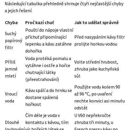
Následující tabulka přehledně shrnuje čtyři nejčastější chyby
a jejich řešení:
Chyba
Proč kazí chuť
Jak to udělat správně
Pouští do nápoje vlastní
Suchý
příchuť připomínající
Před nasypáním kávy filtr
papírový
lepenku a kávu zatáhne
prolijte horkou vodou
filtr
dohořka
Voda protéká pomalu a
Příliš
Volte střední hrubost,
vytáhne i ostře a hořce
jemné
zhruba jako kuchyňská
chutnající látky
mletí
sůl
(přeextrahování)
Použijte vodu kolem 90
Kávu spálí a do hrnku se
Vroucí
až 96 °C, po uvaření
dostane spálená
voda
nechte konvici asi minutu
hořkost
odstát
Čím déle je voda v
U V60 nepřekročte
Dlouhé
kontaktu s kávou, tím
zhruba tři minuty, u
louhování
víc hořkých látek se
French pressu kávu po