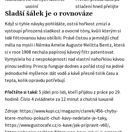
uvolní
stlačení hned přelijte
Sladší šálek je o rovnováze
Když si tyhle návyky pohlídáte, ostrá hořkost zmizí a
vystoupí přirozená sladkost a ovocné tóny, kvůli kterým si
lidé filtrovanou kávu oblíbili. Právě čistou a jemnější chuť
měla na mysli i Němka Amelie Auguste Melitta Bentz, která
si v roce 1908 nechala papírový kávový filtr patentovat.
Vymyslela ho z nespokojenosti nad vlastní nahořklou kávou
plnou sedliny. Princip funguje dodnes a pořád stojí na jediné
jednoduché myšlence: dát vodě a kávě přesně tolik času a
tepla, kolik opravdu potřebují.
Přečtěte si také:
5 jídel pro lidi, kteří přijdou z práce po 19.
hodině. Číslo 4 zvládnete za 12 minut a chutná luxusně
Zdroje: https://www.kupi.cz/magazin/clanek/456-chyby-
ktere-mohou-pokazit-chut-kavy-nedelate-je-taky,
https://www.gustocafe.cz/o-kave/jak-pripravit-v60/,