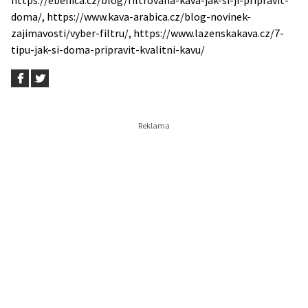
https://ebenica.cz/blog/filtrovana-kava-jak-si-ji-pripravit-
doma/, https://www.kava-arabica.cz/blog-novinek-
zajimavosti/vyber-filtru/, https://www.lazenskakava.cz/7-
tipu-jak-si-doma-pripravit-kvalitni-kavu/