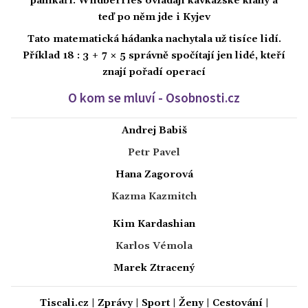
panikaří. Wildberries ovládají kavkazské klany a
teď po něm jde i Kyjev
Tato matematická hádanka nachytala už tisíce lidí.
Příklad 18 : 3 + 7 × 5 správně spočítají jen lidé, kteří
znají pořadí operací
O kom se mluví - Osobnosti.cz
Andrej Babiš
Petr Pavel
Hana Zagorová
Kazma Kazmitch
Kim Kardashian
Karlos Vémola
Marek Ztracený
Tiscali.cz
|
Zprávy
|
Sport
|
Ženy
|
Cestování
|