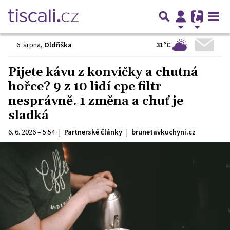
31°C
6. srpna
,
Oldřiška
Pijete kávu z konvičky a chutná
hořce? 9 z 10 lidí cpe filtr
nesprávně. 1 změna a chuť je
sladká
6. 6. 2026 – 5:54
|
Partnerské články
|
brunetavkuchyni.cz