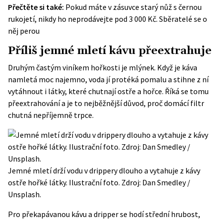
Přečtěte si také:
Pokud máte v zásuvce starý nůž s černou
rukojetí, nikdy ho neprodávejte pod 3 000 Kč. Sběratelé se o
něj perou
Příliš jemné mletí kávu přeextrahuje
Druhým častým viníkem hořkosti je mlýnek. Když je káva
namletá moc najemno, voda jí protéká pomalu a stihne z ní
vytáhnout i látky, které chutnají ostře a hořce. Říká se tomu
přeextrahování a je to nejběžnější důvod, proč domácí filtr
chutná nepříjemně trpce.
Jemné mletí drží vodu v drippery dlouho a vytahuje z kávy
ostře hořké látky. Ilustrační foto. Zdroj: Dan Smedley /
Unsplash.
Pro překapávanou kávu a dripper se hodí střední hrubost,