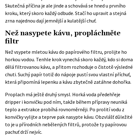
Skutečná příčina je ale jinde a schovává se hned u prvního
kroku, který skoro každý odbude. Stačí ho upravit a stejná
zrna najednou dají jemnější a kulatější chuť.
Než nasypete kávu, propláchněte
filtr
Než vsypete mletou kávu do papírového filtru, prolijte ho
horkou vodou. Tenhle krok vynechá skoro každý, kdo si doma
dělá filtrovanou kávu, a přitom rozhoduje o čistotě výsledné
chuti. Suchý papír totiž do nápoje pustí svou vlastní příchuť,
která připomíná lepenku a kávu zbytečně zatáhne dohořka.
Proplach má ještě druhý smysl. Horká voda předehřeje
dripper i konvičku pod ním, takže během přípravy neuniká
teplo a extrakce probíhá rovnoměrněji. Po prolití vodu z
konvičky vylijte a teprve pak nasypte kávu. Obzvlášť důležité
to je u přírodních nebělených filtrů, protože ty papírovou
pachuť drží nejvíc.