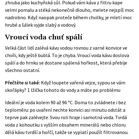
zhruba jako kuchyňská sůl. Pokud vám káva z filtru kape
velmi pomalu a stéká nekonečně dlouho, melete nejspíš moc
nadrobno. Když naopak proteče během chvilky, je mletí moc
hrubé a šálek vyjde slabý a vodový.
Vroucí voda chuť spálí
Velká část lidí zalévá kávu vodou rovnou z varné konvice ve
chvíli, kdy ještě bublá. To je chyba. Vroucí voda kávu doslova
spálí a do hrnku se dostane spálená hořkost, která přebije
všechno ostatní.
Přečtěte si také:
Když loupete vařená vejce, sypou se vám
skořápky? 1 lžička tohoto do vody a máte po problému
Ideální je voda kolem 90 až 96 °C. Doma to zvládnete i bez
teploměru: po uvaření nechte konvici asi minutu odstát a
teprve pak zalévejte. Svou roli hraje i samotná voda. Tvrdá
voda z kohoutku s vyšším obsahem minerálů nebo chloru
dělá kávu tvrdší a hořčí, takže se vyplatí použít filtrovanou.