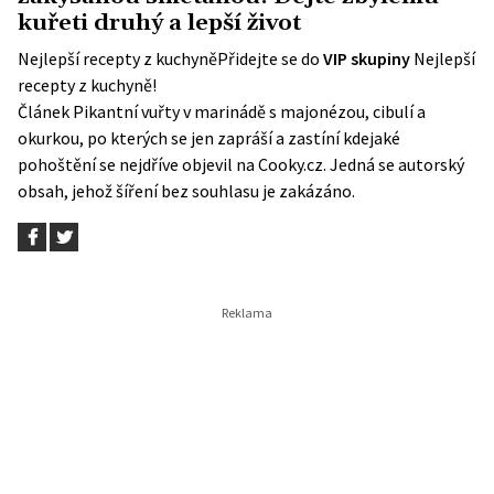
kuřeti druhý a lepší život
Nejlepší recepty z kuchyně
Přidejte se do
VIP skupiny
Nejlepší
recepty z kuchyně!
Článek
Pikantní vuřty v marinádě s majonézou, cibulí a
okurkou, po kterých se jen zapráší a zastíní kdejaké
pohoštění
se nejdříve objevil na
Cooky.cz
. Jedná se autorský
obsah, jehož šíření bez souhlasu je zakázáno.