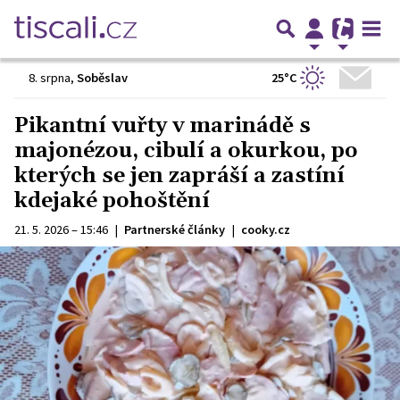
25°C
8. srpna
,
Soběslav
Pikantní vuřty v marinádě s
majonézou, cibulí a okurkou, po
kterých se jen zapráší a zastíní
kdejaké pohoštění
21. 5. 2026 – 15:46
|
Partnerské články
|
cooky.cz