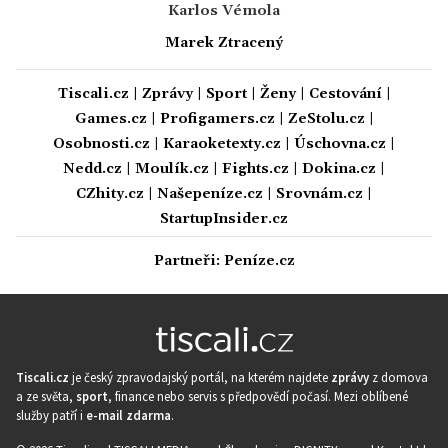
Karlos Vémola
Marek Ztracený
Tiscali.cz
|
Zprávy
|
Sport
|
Ženy
|
Cestování
|
Games.cz
|
Profigamers.cz
|
ZeStolu.cz
|
Osobnosti.cz
|
Karaoketexty.cz
|
Úschovna.cz
|
Nedd.cz
|
Moulík.cz
|
Fights.cz
|
Dokina.cz
|
CZhity.cz
|
Našepeníze.cz
|
Srovnám.cz
|
StartupInsider.cz
Partneři:
Peníze.cz
Tiscali.cz
je český zpravodajský portál, na kterém najdete
zprávy
z domova
a ze světa,
sport
, finance nebo servis s předpovědí počasí. Mezi oblíbené
služby patří i
e-mail zdarma
.