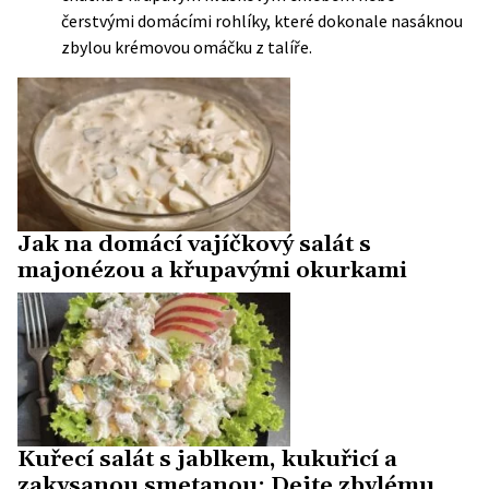
čerstvými domácími rohlíky, které dokonale nasáknou
zbylou krémovou omáčku z talíře.
Jak na domácí vajíčkový salát s
majonézou a křupavými okurkami
Kuřecí salát s jablkem, kukuřicí a
zakysanou smetanou: Dejte zbylému