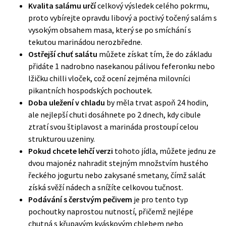
Kvalita salámu určí
celkový výsledek celého pokrmu,
proto vybírejte opravdu libový a poctivý točený salám s
vysokým obsahem masa, který se po smíchání s
tekutou marinádou nerozbředne.
Ostřejší chuť salátu
můžete získat tím, že do základu
přidáte 1 nadrobno nasekanou pálivou feferonku nebo
lžičku chilli vloček, což ocení zejména milovníci
pikantních hospodských pochoutek.
Doba uležení v chladu
by měla trvat aspoň 24 hodin,
ale nejlepší chuti dosáhnete po 2 dnech, kdy cibule
ztratí svou štiplavost a marináda prostoupí celou
strukturou uzeniny.
Pokud chcete lehčí verzi
tohoto jídla, můžete jednu ze
dvou majonéz nahradit stejným množstvím hustého
řeckého jogurtu nebo zakysané smetany, čímž salát
získá svěží nádech a snížíte celkovou tučnost.
Podávání s čerstvým pečivem
je pro tento typ
pochoutky naprostou nutností, přičemž nejlépe
chutná s křupavým kváskovým chlebem nebo