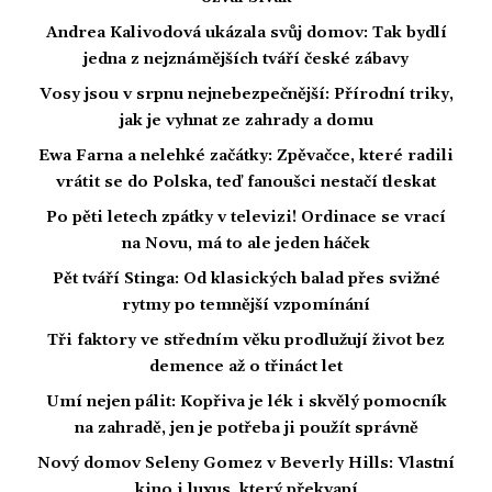
Andrea Kalivodová ukázala svůj domov: Tak bydlí
jedna z nejznámějších tváří české zábavy
Vosy jsou v srpnu nejnebezpečnější: Přírodní triky,
jak je vyhnat ze zahrady a domu
Ewa Farna a nelehké začátky: Zpěvačce, které radili
vrátit se do Polska, teď fanoušci nestačí tleskat
Po pěti letech zpátky v televizi! Ordinace se vrací
na Novu, má to ale jeden háček
Pět tváří Stinga: Od klasických balad přes svižné
rytmy po temnější vzpomínání
Tři faktory ve středním věku prodlužují život bez
demence až o třináct let
Umí nejen pálit: Kopřiva je lék i skvělý pomocník
na zahradě, jen je potřeba ji použít správně
Nový domov Seleny Gomez v Beverly Hills: Vlastní
kino i luxus, který překvapí