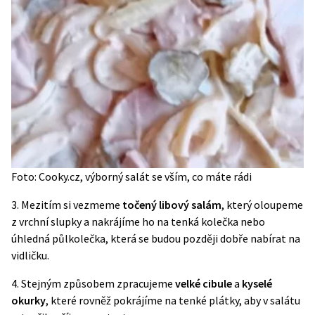
Foto: Cooky.cz, výborný salát se vším, co máte rádi
3. Mezitím si vezmeme
točený libový salám
, který oloupeme
z vrchní slupky a nakrájíme ho na tenká kolečka nebo
úhledná půlkolečka, která se budou později dobře nabírat na
vidličku.
4. Stejným způsobem zpracujeme
velké cibule
a
kyselé
okurky
, které rovněž pokrájíme na tenké plátky, aby v salátu