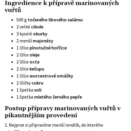
Ingredience k přípravě marinovaných
vuřtů
500 g
točeného libového salámu
2 velké
cibule
3 kyselé
okurky
2 menší
majonézy
1 lžíce
plnotučné hořčice
2 lžíce
oleje
2 lžíce
octa
2 lžíce
kečupu
1 lžíce
worcestrové omáčky
2 lžičky
cukru
1 špetka
soli
1 špetka
mletého černého pepře
Postup přípravy marinovaných vuřtů v
pikantnějším provedení
1. Nejprve si připravíme menší rendlík, do kterého