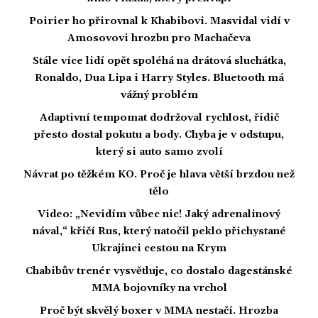
Poirier ho přirovnal k Khabibovi. Masvidal vidí v
Amosovovi hrozbu pro Machačeva
Stále více lidí opět spoléhá na drátová sluchátka,
Ronaldo, Dua Lipa i Harry Styles. Bluetooth má
vážný problém
Adaptivní tempomat dodržoval rychlost, řidič
přesto dostal pokutu a body. Chyba je v odstupu,
který si auto samo zvolí
Návrat po těžkém KO. Proč je hlava větší brzdou než
tělo
Video: „Nevidím vůbec nic! Jaký adrenalinový
nával,“ křičí Rus, který natočil peklo přichystané
Ukrajinci cestou na Krym
Chabibův trenér vysvětluje, co dostalo dagestánské
MMA bojovníky na vrchol
Proč být skvělý boxer v MMA nestačí. Hrozba