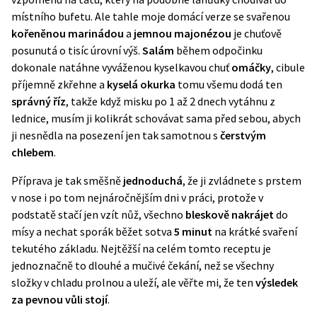
místního bufetu. Ale tahle moje domácí verze se svařenou
kořeněnou marinádou
a
jemnou majonézou
je chuťově
posunutá o tisíc úrovní výš.
Salám
během odpočinku
dokonale natáhne vyváženou kyselkavou chuť
omáčky
, cibule
příjemně zkřehne a
kyselá okurka
tomu všemu dodá ten
správný říz
, takže když misku po 1 až 2 dnech vytáhnu z
lednice, musím ji kolikrát schovávat sama před sebou, abych
ji nesnědla na posezení jen tak samotnou s
čerstvým
chlebem
.
Příprava je tak směšně
jednoduchá
, že ji zvládnete s prstem
v nose i po tom nejnáročnějším dni v práci, protože v
podstatě stačí jen vzít nůž, všechno
bleskově nakrájet
do
mísy a nechat sporák běžet sotva
5 minut
na krátké svaření
tekutého základu. Nejtěžší na celém tomto receptu je
jednoznačně to dlouhé a mučivé čekání, než se všechny
složky v chladu prolnou a uleží, ale věřte mi, že ten
výsledek
za pevnou vůli stojí
.