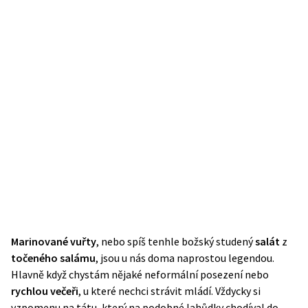
Marinované vuřty
, nebo spíš tenhle božský studený
salát
z
točeného
salámu
, jsou u nás doma naprostou legendou.
Hlavně když chystám nějaké neformální posezení nebo
rychlou večeři
, u které nechci strávit mládí. Vždycky si
vzpomenu na tátu, který na podobné lahůdky chodíval do