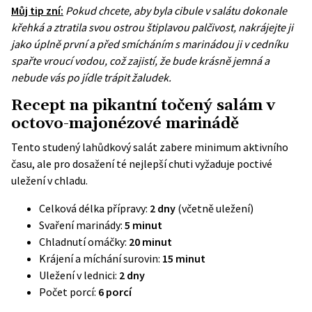
Můj tip zní:
Pokud chcete, aby byla cibule v salátu dokonale
křehká a ztratila svou ostrou štiplavou palčivost, nakrájejte ji
jako úplně první a před smícháním s marinádou ji v cedníku
spařte vroucí vodou, což zajistí, že bude krásně jemná a
nebude vás po jídle trápit žaludek.
Recept na pikantní točený salám v
octovo-majonézové marinádě
Tento studený lahůdkový salát zabere minimum aktivního
času, ale pro dosažení té nejlepší chuti vyžaduje poctivé
uležení v chladu.
Celková délka přípravy:
2 dny
(včetně uležení)
Svaření marinády:
5 minut
Chladnutí omáčky:
20 minut
Krájení a míchání surovin:
15 minut
Uležení v lednici:
2 dny
Počet porcí:
6 porcí