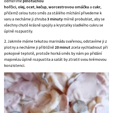
odměříme
plnotučnou
hořčici
,
olej
,
ocet
,
kečup
,
worcestrovou omáčku
a
cukr
,
přičemž celou tuto směs za stálého míchání přivedeme k
varu a necháme ji zhruba
3 minuty
mírně probublat, aby se
všechny chutě krásně spojily a krystalky sladkého cukru se
úplně rozpustily.
2. Jakmile máme tekutou marinádu svařenou, odstavíme ji z
plotny a necháme ji přibližně
20 minut
zcela vychladnout při
pokojové teplotě, protože horká směs by nám po přidání
majonézu úplně rozpustila a salát by ztratil svou krémovou
konzistenci.