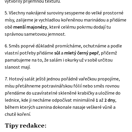
vytvořily příjemnou texturu.
5. Všechny nakrájené suroviny sesypeme do velké prostorné
mísy, zalijeme je vychladlou kořeněnou marinádou a přidáme
obě
menší majonézy
, které celému pokrmu dodají tu
správnou sametovou jemnost.
6. Směs poprvé důkladně promícháme, ochutnáme a podle
vlastní potřeby přidáme
sůl
a
mletý černý pepř
, přičemž
pamatujeme na to, že salám i okurky už v sobě určitou
slanost mají.
7. Hotový salát ještě jednou pořádně vařečkou propojíme,
mísu přetáhneme potravinářskou fólií nebo směs rovnou
přendáme do uzavíratelné skleněné krabičky a uložíme do
lednice, kde ji necháme odpočívat minimálně
1
až
2 dny
,
během kterých uzenina dokonale nasaje veškeré vůně a
chutě koření.
Tipy redakce: