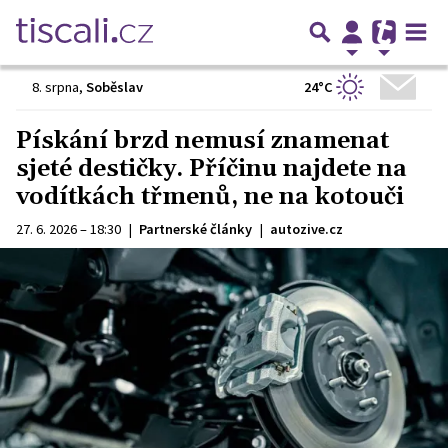
24°C
8. srpna
,
Soběslav
Pískání brzd nemusí znamenat
sjeté destičky. Příčinu najdete na
vodítkách třmenů, ne na kotouči
27. 6. 2026 – 18:30
|
Partnerské články
|
autozive.cz