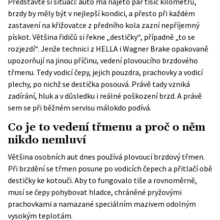
Představte si situaci: auto má najeto pár tisíc kilometrů,
brzdy by měly být v nejlepší kondici, a přesto při každém
zastavení na křižovatce z předního kola zazní nepříjemný
pískot. Většina řidičů si řekne „destičky“, případně „to se
rozjezdí“. Jenže technici z HELLA i Wagner Brake opakovaně
upozorňují na jinou příčinu, vedení plovoucího brzdového
třmenu. Tedy vodicí čepy, jejich pouzdra, prachovky a vodicí
plechy, po nichž se destička posouvá. Právě tady vzniká
zadírání, hluk a v důsledku i reálné poškození brzd. A právě
sem se při běžném servisu málokdo podívá.
Co je to vedení třmenu a proč o něm
nikdo nemluví
Většina osobních aut dnes používá plovoucí brzdový třmen.
Při brzdění se třmen posune po vodicích čepech a přitlačí obě
destičky ke kotouči. Aby to fungovalo tiše a rovnoměrně,
musí se čepy pohybovat hladce, chráněné pryžovými
prachovkami a namazané speciálním mazivem odolným
vysokým teplotám.