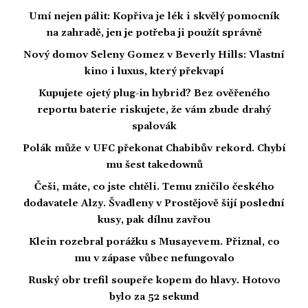
Umí nejen pálit: Kopřiva je lék i skvělý pomocník
na zahradě, jen je potřeba ji použít správně
Nový domov Seleny Gomez v Beverly Hills: Vlastní
kino i luxus, který překvapí
Kupujete ojetý plug-in hybrid? Bez ověřeného
reportu baterie riskujete, že vám zbude drahý
spalovák
Polák může v UFC překonat Chabibův rekord. Chybí
mu šest takedownů
Češi, máte, co jste chtěli. Temu zničilo českého
dodavatele Alzy. Švadleny v Prostějově šijí poslední
kusy, pak dílnu zavřou
Klein rozebral porážku s Musayevem. Přiznal, co
mu v zápase vůbec nefungovalo
Ruský obr trefil soupeře kopem do hlavy. Hotovo
bylo za 52 sekund