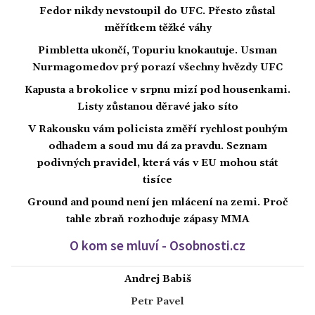
Fedor nikdy nevstoupil do UFC. Přesto zůstal
měřítkem těžké váhy
Pimbletta ukončí, Topuriu knokautuje. Usman
Nurmagomedov prý porazí všechny hvězdy UFC
Kapusta a brokolice v srpnu mizí pod housenkami.
Listy zůstanou děravé jako síto
V Rakousku vám policista změří rychlost pouhým
odhadem a soud mu dá za pravdu. Seznam
podivných pravidel, která vás v EU mohou stát
tisíce
Ground and pound není jen mlácení na zemi. Proč
tahle zbraň rozhoduje zápasy MMA
O kom se mluví - Osobnosti.cz
Andrej Babiš
Petr Pavel