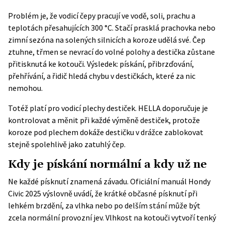
Problém je, že vodicí čepy pracují ve vodě, soli, prachu a
teplotách přesahujících 300 °C. Stačí prasklá prachovka nebo
zimní sezóna na solených silnicích a koroze udělá své. Čep
ztuhne, třmen se nevrací do volné polohy a destička zůstane
přitisknutá ke kotouči. Výsledek: pískání, přibrzďování,
přehřívání, a řidič hledá chybu v destičkách, které za nic
nemohou.
Totéž platí pro vodicí plechy destiček.
HELLA
doporučuje je
kontrolovat a měnit při každé výměně destiček, protože
koroze pod plechem dokáže destičku v drážce zablokovat
stejně spolehlivě jako zatuhlý čep.
Kdy je pískání normální a kdy už ne
Ne každé písknutí znamená závadu. Oficiální manuál Hondy
Civic 2025 výslovně uvádí, že krátké občasné písknutí při
lehkém brzdění, za vlhka nebo po delším stání může být
zcela normální provozní jev. Vlhkost na kotouči vytvoří tenký