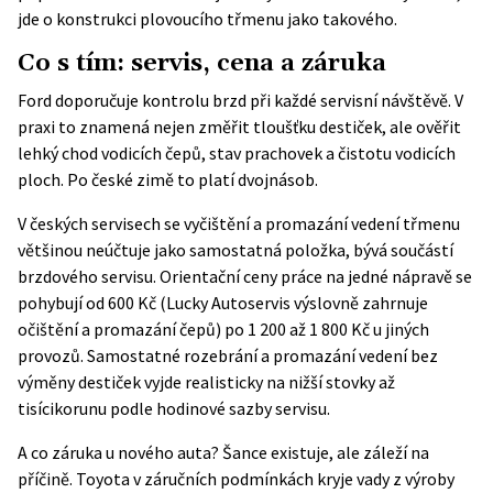
jde o konstrukci plovoucího třmenu jako takového.
Co s tím: servis, cena a záruka
Ford doporučuje kontrolu brzd při každé servisní návštěvě. V
praxi to znamená nejen změřit tloušťku destiček, ale ověřit
lehký chod vodicích čepů, stav prachovek a čistotu vodicích
ploch. Po české zimě to platí dvojnásob.
V českých servisech se vyčištění a promazání vedení třmenu
většinou neúčtuje jako samostatná položka, bývá součástí
brzdového servisu. Orientační ceny práce na jedné nápravě se
pohybují od 600 Kč (
Lucky Autoservis
výslovně zahrnuje
očištění a promazání čepů) po 1 200 až 1 800 Kč u jiných
provozů. Samostatné rozebrání a promazání vedení bez
výměny destiček vyjde realisticky na nižší stovky až
tisícikorunu podle hodinové sazby servisu.
A co záruka u nového auta? Šance existuje, ale záleží na
příčině.
Toyota
v záručních podmínkách kryje vady z výroby