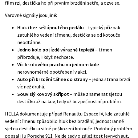
film rzi, destička ho při prvním brzdění setře, a ozve se.
Varovné signály jsou jiné:
Hluk i bez sešlápnutého pedálu
– typický příznak
zatuhlého vedení třmenu, destička se od kotouče
neodtáhne.
Jedno kolo po jízdě výrazně teplejší
– třmen
přibrzďuje, i když nechcete.
Víc brzdového prachu na jednom kole
–
nerovnoměrné opotřebení v akci.
Auto při brzdění táhne do strany
– jedna strana brzdí
víc než druhá.
Souvislý kovový skřípot
– může znamenat sjetou
destičku až na kov, tedy už bezpečnostní problém.
HELLA dokumentuje případ Renaultu Espace IV, kde zatuhlé
vedení třmenu způsobilo hluk bez brzdění, jednostranně
sjetou destičku a silné poškození kotouče. Podobný problém
popsali i u Porsche 911. Nejde tedy o záležitost levných aut,