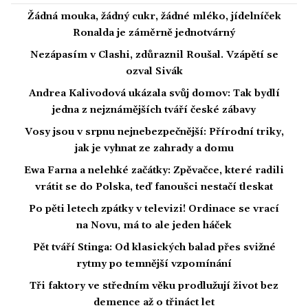
Žádná mouka, žádný cukr, žádné mléko, jídelníček
Ronalda je záměrně jednotvárný
Nezápasím v Clashi, zdůraznil Roušal. Vzápětí se
ozval Sivák
Andrea Kalivodová ukázala svůj domov: Tak bydlí
jedna z nejznámějších tváří české zábavy
Vosy jsou v srpnu nejnebezpečnější: Přírodní triky,
jak je vyhnat ze zahrady a domu
Ewa Farna a nelehké začátky: Zpěvačce, které radili
vrátit se do Polska, teď fanoušci nestačí tleskat
Po pěti letech zpátky v televizi! Ordinace se vrací
na Novu, má to ale jeden háček
Pět tváří Stinga: Od klasických balad přes svižné
rytmy po temnější vzpomínání
Tři faktory ve středním věku prodlužují život bez
demence až o třináct let