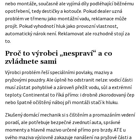
nebo montáže, současně ale vyjímá díly podléhající běžnému
opotřebení, tedy destičky a kotouče. Pokud dealer uzná
problém ve třmenu jako montážní vadu, reklamace může
projít. Pokud vyhodnotí hluk jako provozní vlastnost,
automatický nárok není. Reklamovat ale rozhodně stojí za
to.
Proč to výrobci „nespraví“ a co
zvládnete sami
Výrobci problém řeší speciálními povlaky, mazivy a
pryžovými pouzdry. Ale úplně ho odstranit nelze: vodicí části
musí zůstat pohyblivé a zároveň přežít vodu, sůl a extrémní
teploty. Continental to říká přímo: i drobně zkorodovaný čep
nebo špatně očištěný náboj při montáži stačí k hluku.
Zkušený domácí mechanik si s čištěním a promazáním vedení
poradí, ale potřebuje bezpečné zvednutí auta, správné
momenty a hlavně mazivo určené přímo pro brzdy. ATE u
svého maziva výslovně zakazuje nanášení na pryžové části a