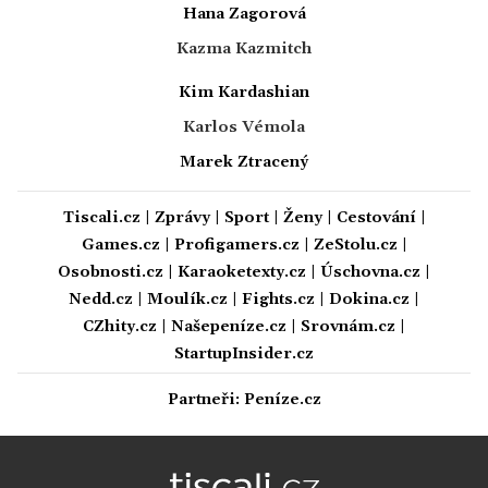
Hana Zagorová
Kazma Kazmitch
Kim Kardashian
Karlos Vémola
Marek Ztracený
Tiscali.cz
|
Zprávy
|
Sport
|
Ženy
|
Cestování
|
Games.cz
|
Profigamers.cz
|
ZeStolu.cz
|
Osobnosti.cz
|
Karaoketexty.cz
|
Úschovna.cz
|
Nedd.cz
|
Moulík.cz
|
Fights.cz
|
Dokina.cz
|
CZhity.cz
|
Našepeníze.cz
|
Srovnám.cz
|
StartupInsider.cz
Partneři:
Peníze.cz