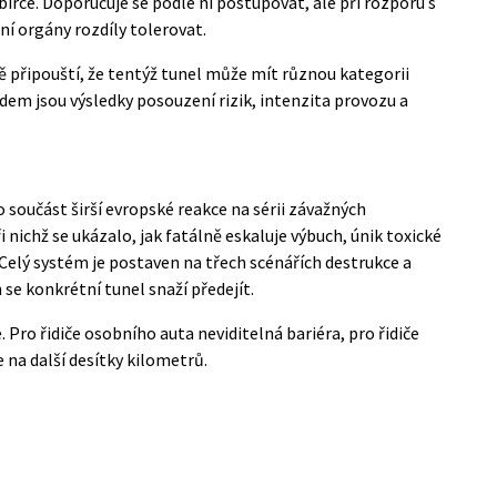
bírce. Doporučuje se podle ní postupovat, ale při rozporu s
í orgány rozdíly tolerovat.
ě připouští, že tentýž tunel může mít různou kategorii
dem jsou výsledky posouzení rizik, intenzita provozu a
o součást širší evropské reakce na sérii závažných
i nichž se ukázalo, jak fatálně eskaluje výbuch, únik toxické
Celý systém je postaven na třech scénářích destrukce a
 se konkrétní tunel snaží předejít.
 Pro řidiče osobního auta neviditelná bariéra, pro řidiče
 na další desítky kilometrů.