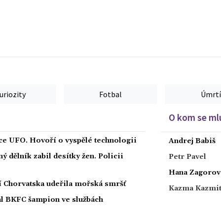
uriozity
Fotbal
Úmrtí
O kom se mlu
íce UFO. Hovoří o vyspělé technologii
Andrej Babiš
 dělník zabil desítky žen. Policii
Petr Pavel
Hana Zagorov
ží Chorvatska udeřila mořská smršť
Kazma Kazmi
nal BKFC šampion ve službách