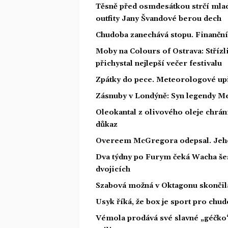
Těsně před osmdesátkou strčí mlad
outfity Jany Švandové berou dech
Chudoba zanechává stopu. Finanční 
Moby na Colours of Ostrava: Střízl
přichystal nejlepší večer festivalu
Zpátky do pece. Meteorologové upř
Zásnuby v Londýně: Syn legendy Me
Oleokantal z olivového oleje chrán
důkaz
Overeem McGregora odepsal. Jeho t
Dva týdny po Furym čeká Wacha šes
dvojicích
Szabová možná v Oktagonu skončila.
Usyk říká, že box je sport pro chu
Vémola prodává své slavné „géčko