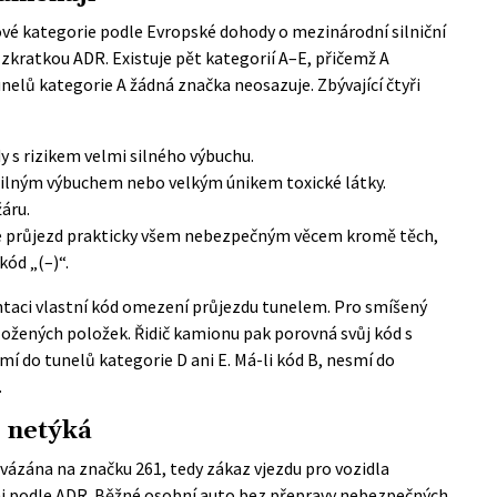
vé kategorie podle Evropské dohody o mezinárodní silniční
 zkratkou
ADR
. Existuje pět kategorií A–E, přičemž A
elů kategorie A žádná značka neosazuje. Zbývající čtyři
y s rizikem velmi silného výbuchu.
í silným výbuchem nebo velkým únikem toxické látky.
žáru.
uje průjezd prakticky všem nebezpečným věcem kromě těch,
kód „(–)“.
taci vlastní kód omezení průjezdu tunelem. Pro smíšený
aložených položek. Řidič kamionu pak porovná svůj kód s
mí do tunelů kategorie D ani E. Má-li kód B, nesmí do
.
e netýká
vázána na značku 261, tedy zákaz vjezdu pro vozidla
 podle ADR. Běžné osobní auto bez přepravy nebezpečných