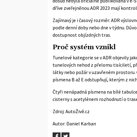
dosud nebyla oficiálně publikována v e-S
dříve zveřejněnou ADR 2023 mají kontroln
Zajímavý je i časový rozměr: ADR výslovn
podle denní doby nebo dne v týdnu. Důvo
dostupnost objízdných tras.
Proč systém vznikl
Tunelové kategorie se v ADR objevily jak
tunelových nehod z přelomu tisíciletí, př
látky nebo požár v uzavřeném prostoru. 
písmena B až E odstupňují, kterým z nich
Čtyři nenápadná písmena na bílé tabulce.
cisterny s acetylénem rozhodnutí o trase
Zdroj:
AutoŽivě.cz
Autor:
Daniel Karban