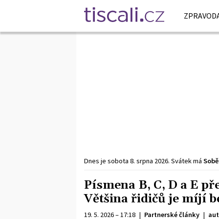
ZPRAVODA
Dnes je
sobota
8. srpna
2026
.
Svátek má
Sobě
Písmena B, C, D a E pře
Většina řidičů je míjí 
19. 5. 2026 – 17:18
|
Partnerské články
|
aut