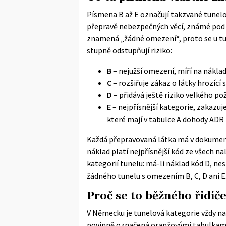
Písmena B až E označují takzvané tunelo
přepravě nebezpečných věcí, známé pod
znamená „žádné omezení“, proto se u tun
stupně odstupňují riziko:
B
– nejužší omezení, míří na náklad
C
– rozšiřuje zákaz o látky hrozíc
D
– přidává ještě riziko velkého po
E
– nejpřísnější kategorie, zakaz
které mají v tabulce A dohody ADR 
Každá přepravovaná látka má v dokumen
náklad platí nejpřísnější kód ze všech n
kategorií tunelu: má-li náklad kód D, nes
žádného tunelu s omezením B, C, D ani E
Proč se to běžného řidič
V Německu je tunelová kategorie vždy na
povinně označená oranžovými tabulkami