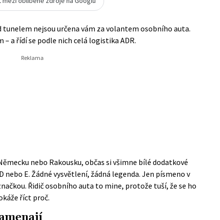
t mezi oblíbené zdroje na Googlu
d tunelem nejsou určena vám za volantem osobního auta.
 a řídí se podle nich celá logistika ADR.
v Německu nebo Rakousku, občas si všimne bílé dodatkové
D nebo E. Žádné vysvětlení, žádná legenda. Jen písmeno v
ačkou. Řidič osobního auta to mine, protože tuší, že se ho
káže říct proč.
namenají