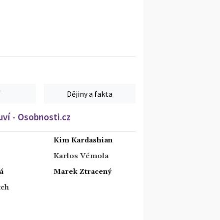
Dějiny a fakta
ví - Osobnosti.cz
Kim Kardashian
Karlos Vémola
á
Marek Ztracený
tch