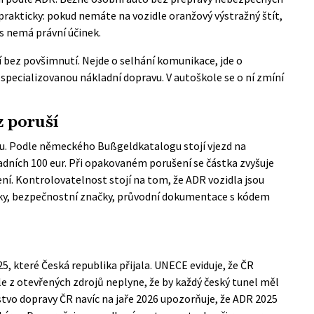
prakticky: pokud nemáte na vozidle oranžový výstražný štít,
s nemá právní účinek.
 bez povšimnutí. Nejde o selhání komunikace, jde o
specializovanou nákladní dopravu. V autoškole se o ní zmíní
z poruší
avu. Podle německého
Bußgeldkatalogu
stojí vjezd na
dních 100 eur. Při opakovaném porušení se částka zvyšuje
zení. Kontrolovatelnost stojí na tom, že ADR vozidla jsou
lky, bezpečnostní značky, průvodní dokumentace s kódem
5, které Česká republika přijala. UNECE eviduje, že ČR
le z otevřených zdrojů neplyne, že by každý český tunel měl
stvo dopravy ČR navíc na jaře 2026 upozorňuje, že ADR 2025