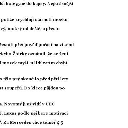
ší kolegyně do kapsy. Nejkrásnější
potíže zrychlují stárnutí mozku
ivý, mokrý od deště, a přesto
esnili předpověď počasí na víkend
kyho Žbirky oznámil, že se žení
í mozek myší, u lidí zatím chybí
ělo prý skončilo před pěti lety
t soupeřů. Do klece půjdou po
 Novotný ji už vidí v UFC
dé. Luxus podle něj bere motivaci
“. Za Mercedes chce téměř 4,5