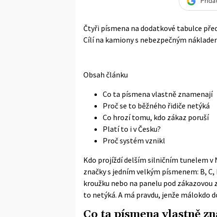
Přida
Čtyři písmena na dodatkové tabulce pře
Cílí na kamiony s nebezpečným nákladem –
Obsah článku
Co ta písmena vlastně znamenají
Proč se to běžného řidiče netýká
Co hrozí tomu, kdo zákaz poruší
Platí to i v Česku?
Proč systém vznikl
Kdo projíždí delším silničním tunelem 
značky s jedním velkým písmenem: B, C, 
kroužku nebo na panelu pod zákazovou zn
to netýká. A má pravdu, jenže málokdo do
Co ta písmena vlastně z