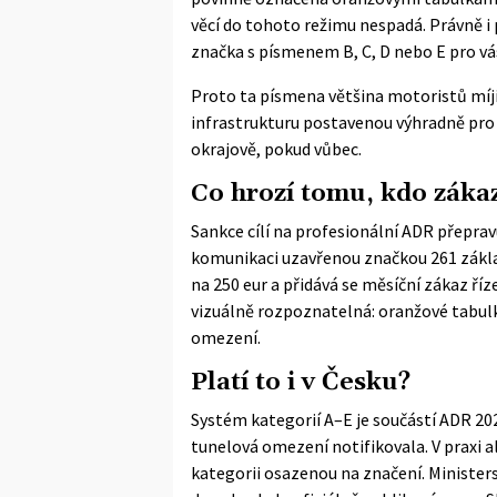
věcí do tohoto režimu nespadá. Právně i 
značka s písmenem B, C, D nebo E pro vá
Proto ta písmena většina motoristů míjí
infrastrukturu postavenou výhradně pro 
okrajově, pokud vůbec.
Co hrozí tomu, kdo záka
Sankce cílí na profesionální ADR přepr
komunikaci uzavřenou značkou 261 zákla
na 250 eur a přidává se měsíční zákaz ří
vizuálně rozpoznatelná: oranžové tabu
omezení.
Platí to i v Česku?
Systém kategorií A–E je součástí ADR 202
tunelová omezení notifikovala. V praxi a
kategorii osazenou na značení. Minister