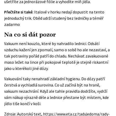
ušetříte za jednorázové fólie a vyhodíte míň jídla.
Přečtěte si také:
Italové v horku nedají dopustit na tento
jednoduchý trik. Oběd udrží studený bez ledničky a téměř
zadarmo
Na co si dát pozor
Vakuum není kouzlo, které by nahradilo lednici. Odsátí
vzduchu kažení jen zpomalí, samo o sobě ho ale nezastaví, a
tak potraviny pořád patří do chladu. Nechávat zavakuované
maso ležet na lince při pokojové teplotě je stejně riskantní
jako u kterékoli jiné dózy.
Vakuování taky nenahradí základní hygienu. Do dózy patří
čerstvá a vychladlá surovina. Co už začíná být na hraně,
vakuum nezachrání. Když ale tahle pravidla dodržíte, vydrží
vám nákup výrazně déle a lednice přestane být místem, kde
jídlo tiše končí v koši.
Zdroje: Autorský text, https://www.eta.cz/tadyjedoma/rady-