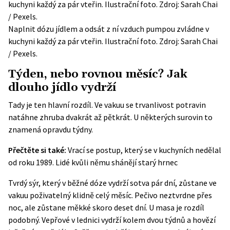
Naplnit dózu jídlem a odsát z ní vzduch pumpou zvládne v
kuchyni každý za pár vteřin. Ilustrační foto. Zdroj: Sarah Chai
/ Pexels.
Týden, nebo rovnou měsíc? Jak
dlouho jídlo vydrží
Tady je ten hlavní rozdíl. Ve vakuu se trvanlivost potravin
natáhne zhruba dvakrát až pětkrát. U některých surovin to
znamená opravdu týdny.
Přečtěte si také:
Vrací se postup, který se v kuchyních nedělal
od roku 1989. Lidé kvůli němu shánějí starý hrnec
Tvrdý sýr, který v běžné dóze vydrží sotva pár dní, zůstane ve
vakuu poživatelný klidně celý měsíc. Pečivo neztvrdne přes
noc, ale zůstane měkké skoro deset dní. U masa je rozdíl
podobný. Vepřové v lednici vydrží kolem dvou týdnů a hovězí