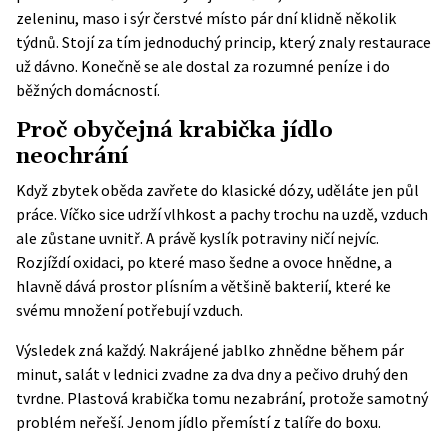
zeleninu, maso i sýr čerstvé místo pár dní klidně několik
týdnů. Stojí za tím jednoduchý princip, který znaly restaurace
už dávno. Konečně se ale dostal za rozumné peníze i do
běžných domácností.
Proč obyčejná krabička jídlo
neochrání
Když zbytek oběda zavřete do klasické dózy, uděláte jen půl
práce. Víčko sice udrží vlhkost a pachy trochu na uzdě, vzduch
ale zůstane uvnitř. A právě kyslík potraviny ničí nejvíc.
Rozjíždí oxidaci, po které maso šedne a ovoce hnědne, a
hlavně dává prostor plísním a většině bakterií, které ke
svému množení potřebují vzduch.
Výsledek zná každý. Nakrájené jablko zhnědne během pár
minut, salát v lednici zvadne za dva dny a pečivo druhý den
tvrdne. Plastová krabička tomu nezabrání, protože samotný
problém neřeší. Jenom jídlo přemístí z talíře do boxu.