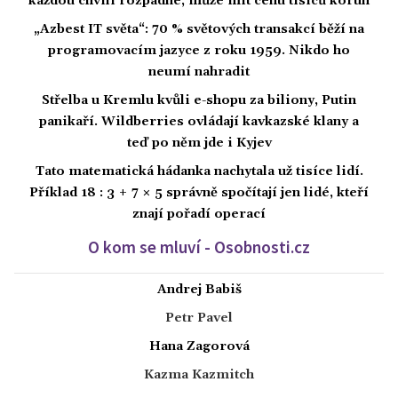
každou chvíli rozpadne, může mít cenu tisíců korun
„Azbest IT světa“: 70 % světových transakcí běží na
programovacím jazyce z roku 1959. Nikdo ho
neumí nahradit
Střelba u Kremlu kvůli e-shopu za biliony, Putin
panikaří. Wildberries ovládají kavkazské klany a
teď po něm jde i Kyjev
Tato matematická hádanka nachytala už tisíce lidí.
Příklad 18 : 3 + 7 × 5 správně spočítají jen lidé, kteří
znají pořadí operací
O kom se mluví - Osobnosti.cz
Andrej Babiš
Petr Pavel
Hana Zagorová
Kazma Kazmitch