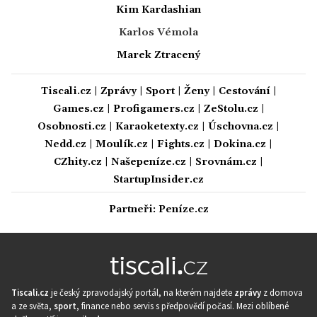
Kim Kardashian
Karlos Vémola
Marek Ztracený
Tiscali.cz
|
Zprávy
|
Sport
|
Ženy
|
Cestování
|
Games.cz
|
Profigamers.cz
|
ZeStolu.cz
|
Osobnosti.cz
|
Karaoketexty.cz
|
Úschovna.cz
|
Nedd.cz
|
Moulík.cz
|
Fights.cz
|
Dokina.cz
|
CZhity.cz
|
Našepeníze.cz
|
Srovnám.cz
|
StartupInsider.cz
Partneři:
Peníze.cz
Tiscali.cz
je český zpravodajský portál, na kterém najdete
zprávy
z domova
a ze světa,
sport
, finance nebo servis s předpovědí počasí. Mezi oblíbené