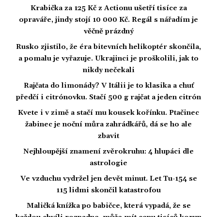
Krabička za 125 Kč z Actionu ušetří tisíce za
opraváře, jindy stojí 10 000 Kč. Regál s nářadím je
věčně prázdný
Rusko zjistilo, že éra bitevních helikoptér skončila,
a pomalu je vyřazuje. Ukrajinci je proškolili, jak to
nikdy nečekali
Rajčata do limonády? V Itálii je to klasika a chuť
předčí i citrónovku. Stačí 500 g rajčat a jeden citrón
Kvete i v zimě a stačí mu kousek kořínku. Ptačinec
žabinec je noční můra zahrádkářů, dá se ho ale
zbavit
Nejhloupější znamení zvěrokruhu: 4 hlupáci dle
astrologie
Ve vzduchu vydržel jen devět minut. Let Tu-154 se
115 lidmi skončil katastrofou
Maličká knížka po babičce, která vypadá, že se