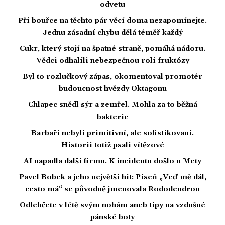
odvetu
Při bouřce na těchto pár věcí doma nezapomínejte.
Jednu zásadní chybu dělá téměř každý
Cukr, který stojí na špatné straně, pomáhá nádoru.
Vědci odhalili nebezpečnou roli fruktózy
Byl to rozlučkový zápas, okomentoval promotér
budoucnost hvězdy Oktagonu
Chlapec snědl sýr a zemřel. Mohla za to běžná
bakterie
Barbaři nebyli primitivní, ale sofistikovaní.
Historii totiž psali vítězové
AI napadla další firmu. K incidentu došlo u Mety
Pavel Bobek a jeho největší hit: Píseň „Veď mě dál,
cesto má“ se původně jmenovala Rododendron
Odlehčete v létě svým nohám aneb tipy na vzdušné
pánské boty