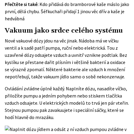
Přečtěte si také:
Kdo přidává do bramborové kaše máslo jako
první, dělá chybu. Šéfkuchaři přidají 1 jinou věc dřív a kaše je
hedvábná
Vakuum jako srdce celého systému
Nové vakuové dózy jdou na věc jinak. Nádoba má ve víčku
ventil a k sadě patří pumpa, ruční nebo elektrická. Tou z
uzavřené dózy odsajete vzduch a uvnitř vznikne podtlak. Bez
kyslíku se přestane dařit plísním i většině bakterií a oxidace
se výrazně zpomalí. Některé bakterie ale vzduch k množení
nepotřebují, takže vakuum jídlo samo o sobě nekonzervuje.
Ovládání zvládne úplně každý. Naplníte dózu, nasadíte víčko,
přiložíte pumpu a jedním pohybem nebo stiskem tlačítka
vzduch odsajete. U elektrických modelů to trvá jen pár vteřin.
Stejnou pumpou pak zavakuujete i speciální sáčky, které se
hodí hlavně do mrazáku.