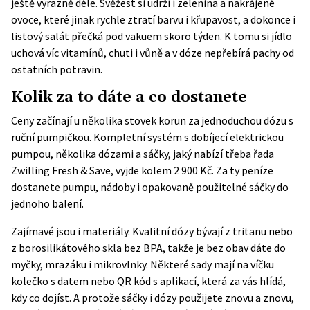
ještě výrazně déle. Svěžest si udrží i zelenina a nakrájené
ovoce, které jinak rychle ztratí barvu i křupavost, a dokonce i
listový salát přečká pod vakuem skoro týden. K tomu si jídlo
uchová víc vitamínů, chuti i vůně a v dóze nepřebírá pachy od
ostatních potravin.
Kolik za to dáte a co dostanete
Ceny začínají u několika stovek korun za jednoduchou dózu s
ruční pumpičkou. Kompletní systém s dobíjecí elektrickou
pumpou, několika dózami a sáčky, jaký nabízí třeba řada
Zwilling Fresh & Save, vyjde kolem 2 900 Kč. Za ty peníze
dostanete pumpu, nádoby i opakovaně použitelné sáčky do
jednoho balení.
Zajímavé jsou i materiály. Kvalitní dózy bývají z tritanu nebo
z borosilikátového skla bez BPA, takže je bez obav dáte do
myčky, mrazáku i mikrovlnky. Některé sady mají na víčku
kolečko s datem nebo QR kód s aplikací, která za vás hlídá,
kdy co dojíst. A protože sáčky i dózy použijete znovu a znovu,