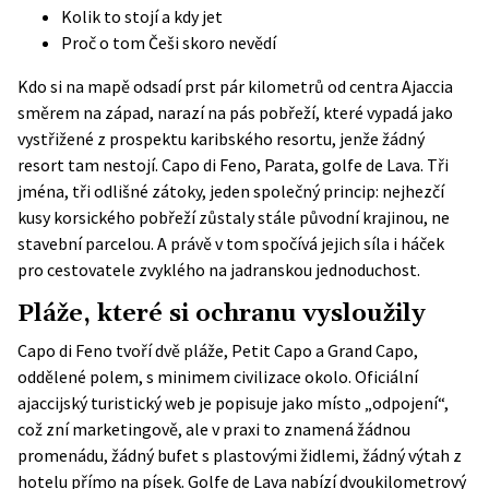
Kolik to stojí a kdy jet
Proč o tom Češi skoro nevědí
Kdo si na mapě odsadí prst pár kilometrů od centra Ajaccia
směrem na západ, narazí na pás pobřeží, které vypadá jako
vystřižené z prospektu karibského resortu, jenže žádný
resort tam nestojí. Capo di Feno, Parata, golfe de Lava. Tři
jména, tři odlišné zátoky, jeden společný princip: nejhezčí
kusy korsického pobřeží zůstaly stále původní krajinou, ne
stavební parcelou. A právě v tom spočívá jejich síla i háček
pro cestovatele zvyklého na jadranskou jednoduchost.
Pláže, které si ochranu vysloužily
Capo di Feno tvoří dvě pláže, Petit Capo a Grand Capo,
oddělené polem, s minimem civilizace okolo
. Oficiální
ajaccijský turistický web je popisuje jako místo „odpojení“,
což zní marketingově, ale v praxi to znamená žádnou
promenádu, žádný bufet s plastovými židlemi, žádný výtah z
hotelu přímo na písek. Golfe de Lava nabízí dvoukilometrový