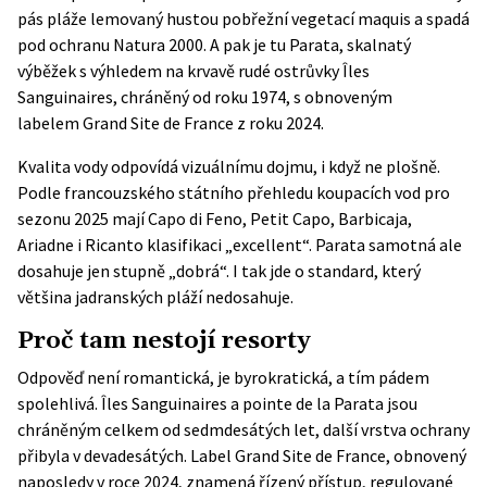
pás pláže lemovaný hustou pobřežní vegetací maquis a spadá
pod ochranu Natura 2000. A pak je tu Parata, skalnatý
výběžek s výhledem na krvavě rudé ostrůvky Îles
Sanguinaires, chráněný od roku 1974, s obnoveným
labelem
Grand Site de France
z roku 2024.
Kvalita vody odpovídá vizuálnímu dojmu, i když ne plošně.
Podle
francouzského státního přehledu
koupacích vod pro
sezonu 2025 mají Capo di Feno, Petit Capo, Barbicaja,
Ariadne i Ricanto klasifikaci „excellent“. Parata samotná ale
dosahuje jen stupně „dobrá“. I tak jde o standard, který
většina jadranských pláží nedosahuje.
Proč tam nestojí resorty
Odpověď není romantická, je byrokratická, a tím pádem
spolehlivá. Îles Sanguinaires a pointe de la Parata jsou
chráněným celkem od sedmdesátých let, další vrstva ochrany
přibyla v devadesátých. Label Grand Site de France, obnovený
naposledy v roce 2024, znamená řízený přístup, regulované