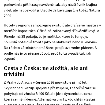
parkování a pěší trasy navržené tak, aby návštěvník krajinu
viděl, ale nepoškodil ji. U golfe de Lava zajišťuje totéž Natura
2000.
Hotely v regionu samozřejmě existují, ale drží se ve městě a v
menších kapacitách. Oficiálně zalistovaný tříhvězdičkový La
Pinède má 38 pokojů, to je měřítko, které tu funguje.
Souvislá hotelová fronta jako na Makarské nebo v Bibione?
Na těchto zátokách nemá šanci projít územním plánem. A
podle nás je to přesně důvod, proč to tu vypadá tak, jak
vypadá.
Cesta z Česka: ne složitá, ale ani
triviální
Z Prahy do Ajaccia v červnu 2026 neexistuje přímý let.
Skyscanner ukazuje spojení s přestupem, zpáteční tarif se
pohybuje od zhruba 5 400 Kč, ale jde o dynamickou cenu,
která se mění denně. Alternativa pro ty, kdo chtějí vlastní
auto: trajekt z italského Livorna do Bastie trvá asi čtyři