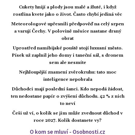
Cukety hnijí a plody jsou malé a žluté, i když
rostlina kvete jako o život. Často chybí jediná věc
Meteorologové upřesnili předpověď na celý srpen
a varují Čechy. V polovině měsíce nastane drsný
obrat
Uprostřed namibijské pouště stojí luxusní město.
Písek už zaplnil jeho domy i taneční sál, s dronem
sem ale nesmíte
Nejhloupější znamení zvěrokruhu: tato moc
inteligence nepobrala
Důchodci mají poslední šanci. Kdo nepodá žádost,
ten nedostane papír o zvýšení důchodu. 42 % z nich
to neví
Češi už ví, o kolik se jim může zvednout důchod v
roce 2027. Kolik dostanete vy?
O kom se mluví - Osobnosti.cz