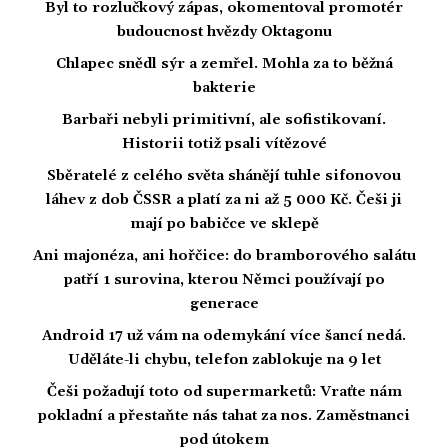
Byl to rozlučkový zápas, okomentoval promotér
budoucnost hvězdy Oktagonu
Chlapec snědl sýr a zemřel. Mohla za to běžná
bakterie
Barbaři nebyli primitivní, ale sofistikovaní.
Historii totiž psali vítězové
Sběratelé z celého světa shánějí tuhle sifonovou
láhev z dob ČSSR a platí za ni až 5 000 Kč. Češi ji
mají po babičce ve sklepě
Ani majonéza, ani hořčice: do bramborového salátu
patří 1 surovina, kterou Němci používají po
generace
Android 17 už vám na odemykání více šancí nedá.
Uděláte-li chybu, telefon zablokuje na 9 let
Češi požadují toto od supermarketů: Vraťte nám
pokladní a přestaňte nás tahat za nos. Zaměstnanci
pod útokem