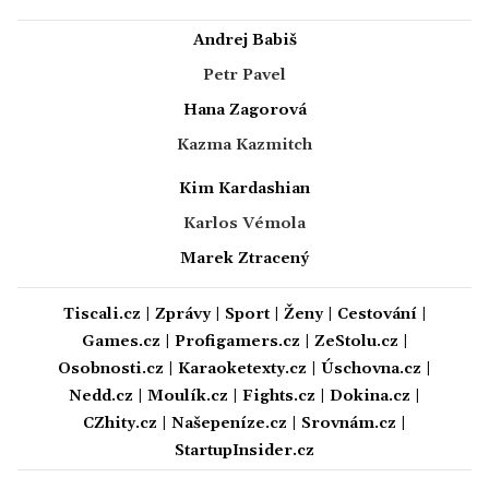
Andrej Babiš
Petr Pavel
Hana Zagorová
Kazma Kazmitch
Kim Kardashian
Karlos Vémola
Marek Ztracený
Tiscali.cz
|
Zprávy
|
Sport
|
Ženy
|
Cestování
|
Games.cz
|
Profigamers.cz
|
ZeStolu.cz
|
Osobnosti.cz
|
Karaoketexty.cz
|
Úschovna.cz
|
Nedd.cz
|
Moulík.cz
|
Fights.cz
|
Dokina.cz
|
CZhity.cz
|
Našepeníze.cz
|
Srovnám.cz
|
StartupInsider.cz