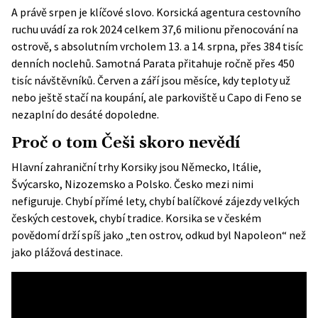
A právě srpen je klíčové slovo. Korsická agentura cestovního
ruchu uvádí za rok 2024 celkem 37,6 milionu přenocování na
ostrově, s absolutním vrcholem 13. a 14. srpna, přes 384 tisíc
denních noclehů. Samotná Parata přitahuje ročně přes 450
tisíc návštěvníků. Červen a září jsou měsíce, kdy teploty už
nebo ještě stačí na koupání, ale parkoviště u Capo di Feno se
nezaplní do desáté dopoledne.
Proč o tom Češi skoro nevědí
Hlavní zahraniční trhy Korsiky jsou Německo, Itálie,
Švýcarsko, Nizozemsko a Polsko. Česko mezi nimi
nefiguruje. Chybí přímé lety, chybí balíčkové zájezdy velkých
českých cestovek, chybí tradice. Korsika se v českém
povědomí drží spíš jako „ten ostrov, odkud byl Napoleon“ než
jako plážová destinace.