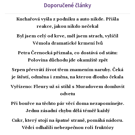
Doporučené články
Kuchařová vyšla z podniku a auto nikde. Přišla
reakce, jakou nikdo nečekal
Byl jsem celý od krve, měl jsem strach, vylíčil
Vémola dramatické krmení lvů
Petra Černocká přiznala, co dostává od státu:
Polovina důchodu jde okamžitě zpět
Srpen převrátí život třem znamením naruby. Čeká
je štěstí, odměna i změna, na kterou dlouho čekala
Vyřízeno: Fleury už si stihl s Muradovem domluvit
odvetu
Při bouřce na těchto pár věcí doma nezapomínejte.
Jednu zásadní chybu dělá téměř každý
Cukr, který stojí na špatné straně, pomáhá nádoru.
Vědci odhalili nebezpečnou roli fruktózy