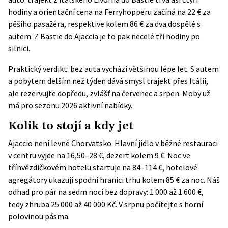
hodiny a orientační cena na Ferryhopperu začíná na 22 € za
pěšího pasažéra, respektive kolem 86 € za dva dospělé s
autem. Z Bastie do Ajaccia je to pak necelé tři hodiny po
silnici.
Praktický verdikt: bez auta vychází většinou lépe let. S autem
a pobytem delším než týden dává smysl trajekt přes Itálii,
ale rezervujte dopředu, zvlášť na červenec a srpen. Moby už
má pro sezonu 2026 aktivní nabídky.
Kolik to stojí a kdy jet
Ajaccio není levné Chorvatsko. Hlavní jídlo v běžné restauraci
v centru vyjde na 16,50–28 €, dezert kolem 9 €. Noc ve
tříhvězdičkovém hotelu startuje na 84–114 €, hotelové
agregátory ukazují spodní hranici trhu kolem 85 € za noc. Náš
odhad pro pár na sedm nocí bez dopravy: 1 000 až 1 600 €,
tedy zhruba 25 000 až 40 000 Kč. V srpnu počítejte s horní
polovinou pásma.