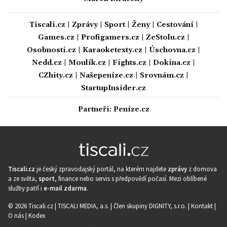
Tiscali.cz
|
Zprávy
|
Sport
|
Ženy
|
Cestování
|
Games.cz
|
Profigamers.cz
|
ZeStolu.cz
|
Osobnosti.cz
|
Karaoketexty.cz
|
Úschovna.cz
|
Nedd.cz
|
Moulík.cz
|
Fights.cz
|
Dokina.cz
|
CZhity.cz
|
Našepeníze.cz
|
Srovnám.cz
|
StartupInsider.cz
Partneři:
Peníze.cz
Tiscali.cz
je český zpravodajský portál, na kterém najdete
zprávy
z domova
a ze světa,
sport
, finance nebo servis s předpovědí počasí. Mezi oblíbené
služby patří i
e-mail zdarma
.
© 2026 Tiscali.cz |
TISCALI MEDIA, a.s.
|
Člen skupiny DIGNITY, s.r.o.
|
Kontakt
|
O nás
|
Kodex