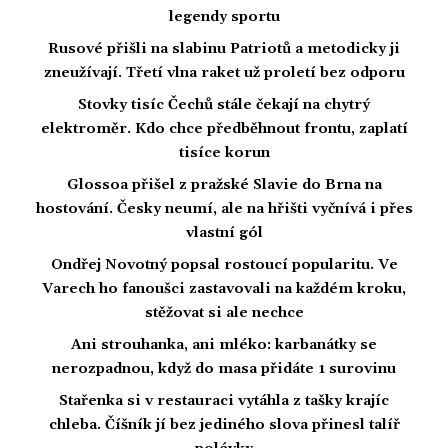
legendy sportu
Rusové přišli na slabinu Patriotů a metodicky ji
zneužívají. Třetí vlna raket už proletí bez odporu
Stovky tisíc Čechů stále čekají na chytrý
elektroměr. Kdo chce předběhnout frontu, zaplatí
tisíce korun
Glossoa přišel z pražské Slavie do Brna na
hostování. Česky neumí, ale na hřišti vyčnívá i přes
vlastní gól
Ondřej Novotný popsal rostoucí popularitu. Ve
Varech ho fanoušci zastavovali na každém kroku,
stěžovat si ale nechce
Ani strouhanka, ani mléko: karbanátky se
nerozpadnou, když do masa přidáte 1 surovinu
Stařenka si v restauraci vytáhla z tašky krajíc
chleba. Číšník jí bez jediného slova přinesl talíř