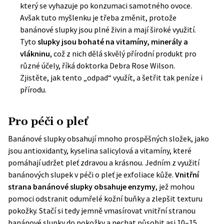
který se vyhazuje po konzumaci samotného ovoce.
Avšak tuto myšlenku je třeba změnit, protože
banánové slupky jsou plné živin a mají široké využití.
Tyto
slupky jsou bohaté na vitamíny, minerály a
vlákninu
, což z nich dělá skvělý přírodní produkt pro
různé účely, říká doktorka
Debra Rose Wilson
.
Zjistěte, jak tento „odpad“ využít, a šetřit tak peníze i
přírodu.
Pro péči o pleť
Banánové slupky obsahují mnoho prospěšných složek, jako
jsou antioxidanty, kyselina salicylová a vitamíny, které
pomáhají udržet pleť zdravou a krásnou. Jedním z využití
banánových slupek v péči o pleť je exfoliace kůže.
Vnitřní
strana banánové slupky obsahuje enzymy
, jež mohou
pomoci odstranit odumřelé kožní buňky a zlepšit texturu
pokožky. Stačí si tedy jemně vmasírovat vnitřní stranou
banánové slupky do pokožky a nechat působit asi 10–15