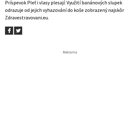
Príspevok
Pleť i vlasy plesají: Využití banánových slupek
odrazuje od jejich vyhazování do koše
zobrazený najskôr
Zdravestravovani.eu
.