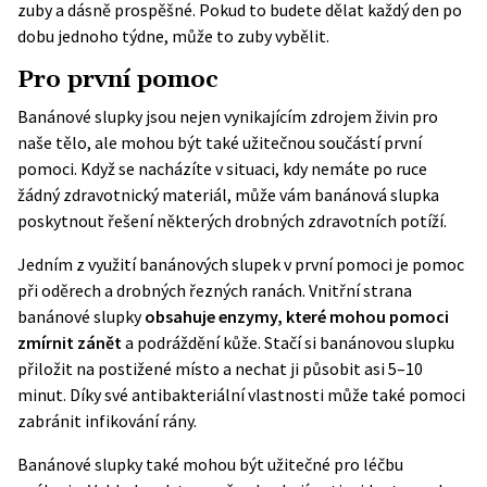
zuby a dásně prospěšné. Pokud to budete dělat každý den po
dobu jednoho týdne, může to zuby vybělit.
Pro první pomoc
Banánové slupky jsou nejen vynikajícím zdrojem živin pro
naše tělo, ale mohou být také užitečnou součástí první
pomoci. Když se nacházíte v situaci, kdy nemáte po ruce
žádný zdravotnický materiál, může vám banánová slupka
poskytnout řešení některých drobných zdravotních potíží.
Jedním z využití banánových slupek v první pomoci je pomoc
při oděrech a drobných řezných ranách. Vnitřní strana
banánové slupky
obsahuje enzymy, které mohou pomoci
zmírnit zánět
a podráždění kůže. Stačí si banánovou slupku
přiložit na postižené místo a nechat ji působit asi 5–10
minut. Díky své antibakteriální vlastnosti může také pomoci
zabránit infikování rány.
Banánové slupky také mohou být užitečné pro léčbu