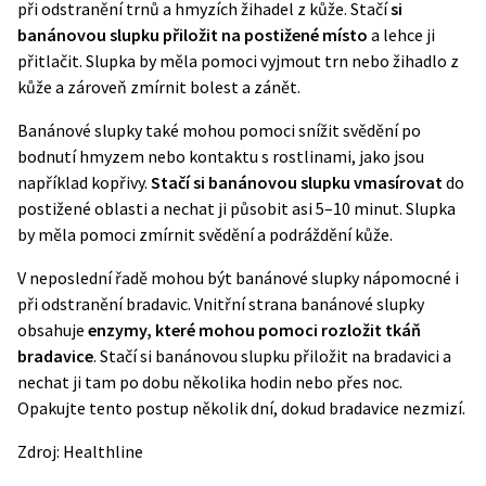
při odstranění trnů a hmyzích žihadel z kůže. Stačí
si
banánovou slupku přiložit na postižené místo
a lehce ji
přitlačit. Slupka by měla pomoci vyjmout trn nebo žihadlo z
kůže a zároveň zmírnit bolest a zánět.
Banánové slupky také mohou pomoci snížit svědění po
bodnutí hmyzem nebo kontaktu s rostlinami, jako jsou
například kopřivy.
Stačí si banánovou slupku vmasírovat
do
postižené oblasti a nechat ji působit asi 5–10 minut. Slupka
by měla pomoci zmírnit svědění a podráždění kůže.
V neposlední řadě mohou být banánové slupky nápomocné i
při odstranění bradavic. Vnitřní strana banánové slupky
obsahuje
enzymy, které mohou pomoci rozložit tkáň
bradavice
. Stačí si banánovou slupku přiložit na bradavici a
nechat ji tam po dobu několika hodin nebo přes noc.
Opakujte tento postup několik dní, dokud bradavice nezmizí.
Zdroj:
Healthline