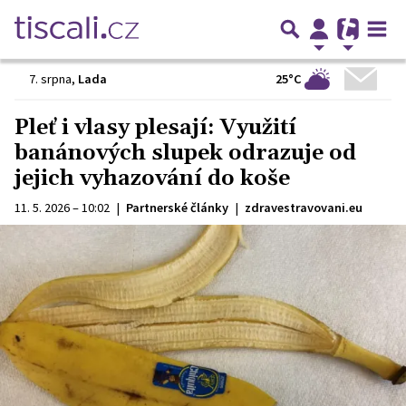
25°C
7. srpna
,
Lada
Pleť i vlasy plesají: Využití
banánových slupek odrazuje od
jejich vyhazování do koše
11. 5. 2026 – 10:02
|
Partnerské články
|
zdravestravovani.eu