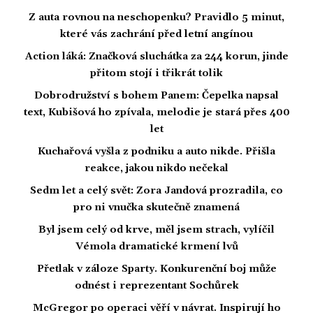
Z auta rovnou na neschopenku? Pravidlo 5 minut,
které vás zachrání před letní angínou
Action láká: Značková sluchátka za 244 korun, jinde
přitom stojí i třikrát tolik
Dobrodružství s bohem Panem: Čepelka napsal
text, Kubišová ho zpívala, melodie je stará přes 400
let
Kuchařová vyšla z podniku a auto nikde. Přišla
reakce, jakou nikdo nečekal
Sedm let a celý svět: Zora Jandová prozradila, co
pro ni vnučka skutečně znamená
Byl jsem celý od krve, měl jsem strach, vylíčil
Vémola dramatické krmení lvů
Přetlak v záloze Sparty. Konkurenční boj může
odnést i reprezentant Sochůrek
McGregor po operaci věří v návrat. Inspirují ho