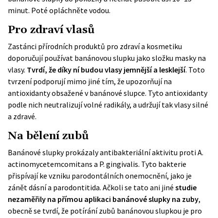
minut. Poté opláchněte vodou.
Pro zdraví vlasů
Zastánci přírodních produktů pro zdraví a kosmetiku
doporučují používat banánovou slupku jako složku masky na
vlasy.
Tvrdí, že díky ní budou vlasy jemnější a lesklejší
. Toto
tvrzení podporují mimo jiné tím, že upozorňují na
antioxidanty obsažené v banánové slupce. Tyto antioxidanty
podle nich neutralizují volné radikály, a udržují tak vlasy silné
a zdravé.
Na bělení zubů
Banánové slupky prokázaly antibakteriální aktivitu proti A.
actinomycetemcomitans a P. gingivalis. Tyto bakterie
přispívají ke vzniku parodontálních onemocnění, jako je
zánět dásní a parodontitida. Ačkoli se tato ani jiné
studie
nezaměřily na přímou aplikaci banánové slupky na zuby
,
obecně se tvrdí, že potírání zubů banánovou slupkou je pro