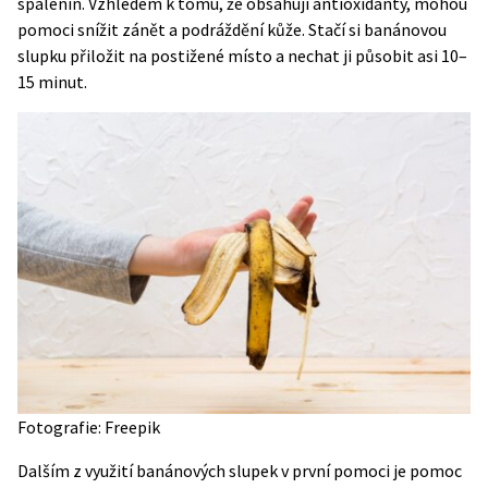
spálenin. Vzhledem k tomu, že obsahují antioxidanty, mohou
pomoci snížit zánět a podráždění kůže. Stačí si banánovou
slupku přiložit na postižené místo a nechat ji působit asi 10–
15 minut.
Fotografie: Freepik
Dalším z využití banánových slupek v první pomoci je pomoc