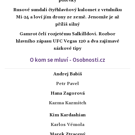
polévky
Rusové sundali čtyřhlavňový kulomet z vrtulníku
Mi-24 a loví jím drony ze země. Jenomže je až
příliš silný
Gamrot čelí rozjetému Salkilldovi. Rozbor
hlavního zápasu UFC Vegas 120 a dva zajímavé
sázkové tipy
O kom se mluví - Osobnosti.cz
Andrej Babiš
Petr Pavel
Hana Zagorová
Kazma Kazmitch
Kim Kardashian
Karlos Vémola
Marek Ztracený