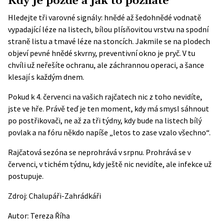
Kdy je pozdě a jak to poznáte
Hledejte tři varovné signály: hnědé až šedohnědé vodnatě
vypadající léze na listech, bílou plísňovitou vrstvu na spodní
straně listu a tmavé léze na stoncích. Jakmile se na plodech
objeví pevné hnědé skvrny, preventivní okno je pryč. V tu
chvíli už neřešíte ochranu, ale záchrannou operaci, a šance
klesají s každým dnem.
Pokud k 4. červenci na vašich rajčatech nic z toho nevidíte,
jste ve hře. Právě teď je ten moment, kdy má smysl sáhnout
po postřikovači, ne až za tři týdny, kdy bude na listech bílý
povlak a na fóru někdo napíše „letos to zase vzalo všechno“.
Rajčatová sezóna se neprohrává v srpnu. Prohrává se v
červenci, v tichém týdnu, kdy ještě nic nevidíte, ale infekce už
postupuje.
Zdroj:
Chalupáři-Zahrádkáři
Autor:
Tereza Říha