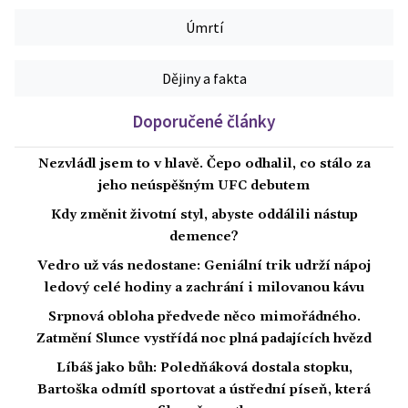
Úmrtí
Dějiny a fakta
Doporučené články
Nezvládl jsem to v hlavě. Čepo odhalil, co stálo za
jeho neúspěšným UFC debutem
Kdy změnit životní styl, abyste oddálili nástup
demence?
Vedro už vás nedostane: Geniální trik udrží nápoj
ledový celé hodiny a zachrání i milovanou kávu
Srpnová obloha předvede něco mimořádného.
Zatmění Slunce vystřídá noc plná padajících hvězd
Líbáš jako bůh: Poledňáková dostala stopku,
Bartoška odmítl sportovat a ústřední píseň, která