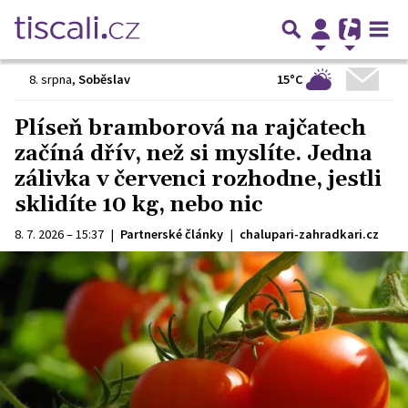
15°C
8. srpna
,
Soběslav
Plíseň bramborová na rajčatech
začíná dřív, než si myslíte. Jedna
zálivka v červenci rozhodne, jestli
sklidíte 10 kg, nebo nic
8. 7. 2026 – 15:37
|
Partnerské články
|
chalupari-zahradkari.cz