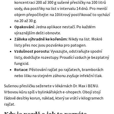
koncentraci 200 až 300 g sušené přesličky na 100 litrů
vody, dva postřiky na list v intervalu 14 dnů. Pro menší
objem přepočítejte: na 10litrový postřikovač to vychází
na 20 až 30 g.
Opakování:
Jedna aplikace nestačí. Po každém
výraznějším dešti obnovte.
Zálivka výhradně ke kořenům:
Nikdy na list. Mokré
listy přes noc jsou pozvánka pro patogen.
Vzdušnost porostu:
Vyvazujte, odstraňujte spodní
listy, dodržujte rozestupy. Proudící vzduch je bezplatný
fungicid.
Rotace:
Pěstování rajčat po rajčatech, bramborách
nebo lilku na stejném záhonu zvyšuje infekční tlak.
Sušenou přesličku seženete v lékárnách Dr. Max i BENU.
Vrbovou kůru spíš v bylinkářských e-shopech. Obojí stojí
řádově desítky korun, náklad, který se vrátí v kilogramech
rajčat.