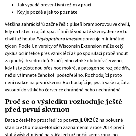
Jak vypadá preventivní režim v praxi
Kdy je pozdě a jak to poznáte
Většina zahrádkářů začne řešit plíseň bramborovou ve chvíli,
kdy na listech rajčat spatří hnědé vodnaté skvrny. Jenže v tu
chvíli už houba
Phytophthora infestans
pracuje minimálně
týden. Podle
University of Wisconsin Extension
může celý
cyklus od infekce přes vznik lézí až po sporulaci proběhnout
za pouhých sedm dnů. Stačí jedno vlhké období v červenci,
kdy listy zůstanou přes noc mokré, a patogen se rozjede dřív,
než si všimnete čehokoli podezřelého. Rozhodující proto
není reakce na první skvrnu. Rozhodující je, jestli vaše rajčata
vstoupí do vlhkého července chráněná nebo nechráněná.
Proč se o výsledku rozhoduje ještě
před první skvrnou
Data z českého prostředí to potvrzují. ÚKZÚZ na pokusné
stanici v Olomouci-Holicích zaznamenal v roce 2014 první
slabý výskyt plísně na rajčatech až počátkem srpna, po