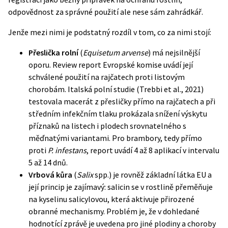
odpovědnost za správné použití ale nese sám zahrádkář.
Jenže mezi nimi je podstatný rozdíl v tom, co za nimi stojí:
Přeslička rolní
(
Equisetum arvense
) má nejsilnější
oporu.
Review report Evropské komise
uvádí její
schválené použití na rajčatech proti listovým
chorobám. Italská polní studie (Trebbi et al., 2021)
testovala macerát z přesličky přímo na rajčatech a při
středním infekčním tlaku prokázala snížení výskytu
příznaků na listech i plodech srovnatelného s
měďnatými variantami. Pro brambory, tedy přímo
proti
P. infestans
, report uvádí 4 až 8 aplikací v intervalu
5 až 14 dnů.
Vrbová kůra
(
Salix
spp.) je rovněž základní látka EU a
její princip je zajímavý: salicin se v rostlině přeměňuje
na kyselinu salicylovou, která aktivuje přirozené
obranné mechanismy. Problém je, že v dohledané
hodnotící zprávě je uvedena pro jiné plodiny a choroby