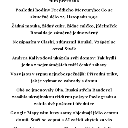
film přerostla
Poslední hodiny Freddieho Mercuryho: Co se
skutečně dělo 24. listopadu 1991
Žádná mouka, žádný cukr, žádné mléko, jídelníček
Ronalda je záměrně jednotvárný
Nezápasím v Clashi, zdůraznil Roušal. Vzápětí se
ozval Sivák
Andrea Kalivodová ukázala svůj domov: Tak bydlí
jedna z nejznámějších tváří české zábavy
Vosy jsou v srpnu nejnebezpečnější: Přírodní triky,
jak je vyhnat ze zahrady a domu
Obě se jmenovaly Olja. Ruská střela Banderol
zasáhla ukrajinskou třídírnu pošty v Pavlogradu a
zabila dvě poštovní úřednice
Google Mapy vám brzy samy objednají jídlo cestou
domů. Stačí se zeptat a AI zařídí zbytek za vás