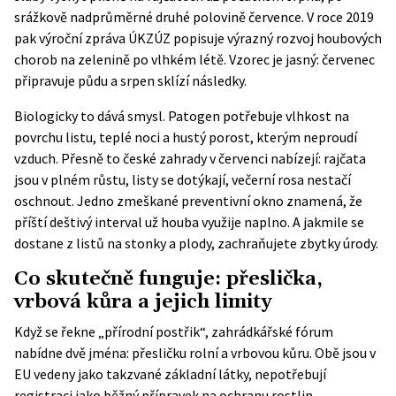
srážkově nadprůměrné druhé polovině července. V roce 2019
pak
výroční zpráva ÚKZÚZ
popisuje výrazný rozvoj houbových
chorob na zelenině po vlhkém létě. Vzorec je jasný: červenec
připravuje půdu a srpen sklízí následky.
Biologicky to dává smysl. Patogen potřebuje vlhkost na
povrchu listu, teplé noci a hustý porost, kterým neproudí
vzduch. Přesně to české zahrady v červenci nabízejí: rajčata
jsou v plném růstu, listy se dotýkají, večerní rosa nestačí
oschnout. Jedno zmeškané preventivní okno znamená, že
příští deštivý interval už houba využije naplno. A jakmile se
dostane z listů na stonky a plody, zachraňujete zbytky úrody.
Co skutečně funguje: přeslička,
vrbová kůra a jejich limity
Když se řekne „přírodní postřik“, zahrádkářské fórum
nabídne dvě jména: přesličku rolní a vrbovou kůru. Obě jsou v
EU vedeny jako takzvané základní látky, nepotřebují
registraci jako běžný přípravek na ochranu rostlin,