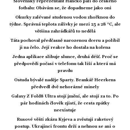
Slovenský reprezentant Hancko pálí do českého
fotbalu: Obávám se, že dopadneme jako oni
Okurky zalévané studenou vodou zhořknou do
týdne. Správná teplota zálivky je mezi 25 a 28 °C, ale
většina zahrádkářů to nedělá
Táta pochoval předčasně narozenou dceru a políbil
ji na čelo. Její reakce ho dostala na kolena
Jedna aplikace slibuje slunce, druhá déšť. Proč se
předpovědi počasí v telefonu tak liší a která má
pravdu
Ostuda bývalé naděje Sparty. Brankář Heerkens
předvedl dvě nehorázné minely
Galaxy Z Fold8 Ultra stojí jmění, ale stojí za to. Po
pár hodinách člověk zjistí, že cesta zpátky
neexistuje
Rusové věští zkázu Kyjeva a zvěstují raketový
postup. Ukrajinci frontu drží a nehnou se ani o