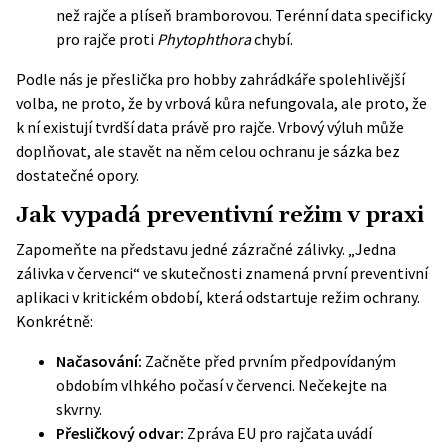
než rajče a plíseň bramborovou. Terénní data specificky
pro rajče proti
Phytophthora
chybí.
Podle nás je přeslička pro hobby zahrádkáře spolehlivější
volba, ne proto, že by vrbová kůra nefungovala, ale proto, že
k ní existují tvrdší data právě pro rajče. Vrbový výluh může
doplňovat, ale stavět na něm celou ochranu je sázka bez
dostatečné opory.
Jak vypadá preventivní režim v praxi
Zapomeňte na představu jedné zázračné zálivky. „Jedna
zálivka v červenci“ ve skutečnosti znamená první preventivní
aplikaci v kritickém období, která odstartuje režim ochrany.
Konkrétně:
Načasování:
Začněte před prvním předpovídaným
obdobím vlhkého počasí v červenci. Nečekejte na
skvrny.
Přesličkový odvar:
Zpráva EU pro rajčata uvádí