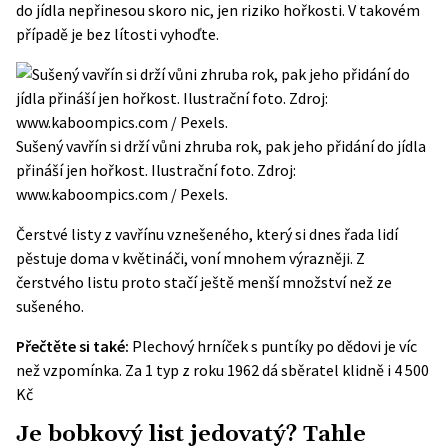
do jídla nepřinesou skoro nic, jen riziko hořkosti. V takovém
případě je bez lítosti vyhoďte.
Sušený vavřín si drží vůni zhruba rok, pak jeho přidání do jídla
přináší jen hořkost. Ilustrační foto. Zdroj:
www.kaboompics.com / Pexels.
Čerstvé listy z vavřínu vznešeného, který si dnes řada lidí
pěstuje doma v květináči, voní mnohem výrazněji. Z
čerstvého listu proto stačí ještě menší množství než ze
sušeného.
Přečtěte si také:
Plechový hrníček s puntíky po dědovi je víc
než vzpomínka. Za 1 typ z roku 1962 dá sběratel klidně i 4 500
Kč
Je bobkový list jedovatý? Tahle