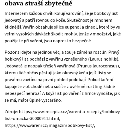
obava straší zbytečně
Internetem každou chvíli kolují varování, že je bobkový list
jedovatý a patří rovnou do koše. Skutečnost je mnohem
klidnější. Vavřín obsahuje silice eugenol a cineol, které by ve
velmi vysokých dávkách škodit mohly, jenže v množství, jaké
použijete při vaření, jsou naprosto bezpečné.
Pozor si dejte na jedinou věc, a tou je záměna rostlin. Pravý
bobkový list pochází z vavřínu vznešeného (Laurus nobilis).
Jedovatá je naopak třešeň vavřínová (Prunus laurocerasus),
kterou lidé občas pěstují jako okrasný keř a jejíž listy se
pravému vavřínu na první pohled podobají. Pokud koření
kupujete v obchodě nebo sušíte z ověřené rostliny, žádné
nebezpečí nehrozí. A když list po vaření z hrnce vyndáte, jak
se má, máte úplně vystaráno.
Zdroje: https://www.ireceptar.cz/vareni-a-recepty/bobkovy-
list-omacka-30000911.html,
https://www.vareni.cz/magazin/bobkovy-list/,