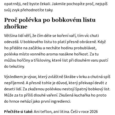
opatrněji, než byste čekali. Jakmile pochopíte proč, nejspíš
svůj zvyk přehodnotíte taky.
Proč polévka po bobkovém listu
zhořkne
Většina lidí věří, že čím déle se koření vaří, tím víc chuti
odevzdá. U bobkového listu to platí přesně obráceně. Když
ho přidáte na začátku a necháte hodinu probublávat,
polévka místo vonného aroma nasákne hořkost. Za tu
můžou hořčiny a třísloviny, které list při dlouhém varu pustí
do tekutiny.
Výsledkem je vývar, který zvláštně škrábe v krku a chutná spíš
nepříjemně. A přesně tohle je důvod, který překvapí devět z
deseti lidí. Za zkaženou polévkou nestojí špatný bobkový list.
Může za to příliš dlouhé vaření. Zkušená kuchařka ho proto
do hrnce nehází jako první ingredienci.
Přečtěte si také:
Ani teflon, ani litina. Češi v roce 2026