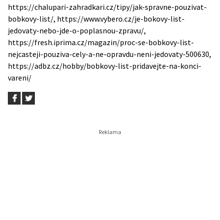
https://chalupari-zahradkari.cz/tipy/jak-spravne-pouzivat-
bobkovy-list/, https://www.vybero.cz/je-bokovy-list-
jedovaty-nebo-jde-o-poplasnou-zpravu/,
https://fresh.iprima.cz/magazin/proc-se-bobkovy-list-
nejcasteji-pouziva-cely-a-ne-opravdu-neni-jedovaty-500630,
https://adbz.cz/hobby/bobkovy-list-pridavejte-na-konci-
vareni/