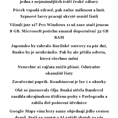
jedna z nejznámějších tváří české zábavy
Pórek vypadá zdravě, pak začne měknout a hnít.
Srpnové larvy pracují skryté uvnitř listů
Všimli jste si? Pro Windows 11 už zase stačí jenom
8 GB. Microsoft potichu smazal doporučení 32 GB
RAM
Japonsko by zabralo Kurilské ostrovy za pár dní,
Rusko by je neubránilo. Pak by ale přišla odveta,
která všechno mění
Nenechte si rajčata zničit plísní. Odstraňte
okamžitě listy
Zavařování paprik. Kombinovat je lze i s okurky
Obě se jmenovaly Olja. Ruská střela Banderol
zasáhla ukrajinskou třídírnu pošty v Pavlogradu a
zabila dvě poštovní úřednice
Google Mapy vám brzy samy objednají jídlo cestou
domů. Stačí se zeptat a AI zařídí zbytek za vás