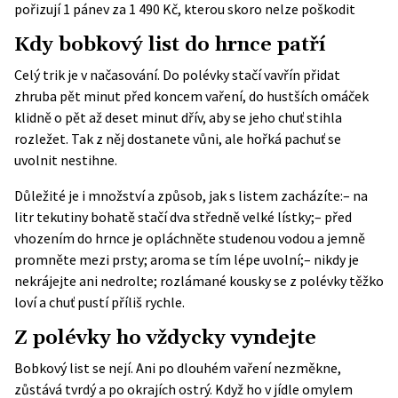
pořizují 1 pánev za 1 490 Kč, kterou skoro nelze poškodit
Kdy bobkový list do hrnce patří
Celý trik je v načasování. Do polévky stačí vavřín přidat
zhruba pět minut před koncem vaření, do hustších omáček
klidně o pět až deset minut dřív, aby se jeho chuť stihla
rozležet. Tak z něj dostanete vůni, ale hořká pachuť se
uvolnit nestihne.
Důležité je i množství a způsob, jak s listem zacházíte:– na
litr tekutiny bohatě stačí dva středně velké lístky;– před
vhozením do hrnce je opláchněte studenou vodou a jemně
promněte mezi prsty; aroma se tím lépe uvolní;– nikdy je
nekrájejte ani nedrolte; rozlámané kousky se z polévky těžko
loví a chuť pustí příliš rychle.
Z polévky ho vždycky vyndejte
Bobkový list se nejí. Ani po dlouhém vaření nezměkne,
zůstává tvrdý a po okrajích ostrý. Když ho v jídle omylem