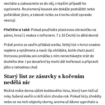
necháte a zakousnete se do něj, v lepším případě ho
vyplivnete. Rozlomený kousek ale dokáže podráždit nebo
poškrábat jícen, a takové riziko za trochu vůně opravdu
nestojí.
Přečtěte si také:
Pokud používáte plastovou obracečku na
pánvi, hrozí 1 reakce s teflonem. 7 z 10 Čechů to dělá denně
Právě proto se vavřín přidává vcelku. Velký list v hrnci snadno
najdete a vytáhnete a navíc líp ohlídáte, kolik chuti pustí.
Hotovou polévku ani omáčku s ním nenechávejte stát do
druhého dne. I po dovaření by mohl dál hořknout a připravit
jídlo o lahodnou chuť.
Starý list ze zásuvky s kořením
nedělá nic
Možná máte doma sáček bobkového listu, který tam leží už
roky. Sušený vavřín si drží vůni zhruba rok. Pokud listy zhnědly
nebo se na nich objevily skvrny, aroma už dávno vyprchalo a