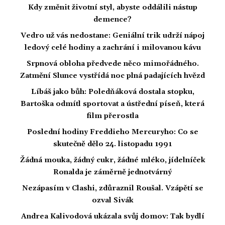
Kdy změnit životní styl, abyste oddálili nástup
demence?
Vedro už vás nedostane: Geniální trik udrží nápoj
ledový celé hodiny a zachrání i milovanou kávu
Srpnová obloha předvede něco mimořádného.
Zatmění Slunce vystřídá noc plná padajících hvězd
Líbáš jako bůh: Poledňáková dostala stopku,
Bartoška odmítl sportovat a ústřední píseň, která
film přerostla
Poslední hodiny Freddieho Mercuryho: Co se
skutečně dělo 24. listopadu 1991
Žádná mouka, žádný cukr, žádné mléko, jídelníček
Ronalda je záměrně jednotvárný
Nezápasím v Clashi, zdůraznil Roušal. Vzápětí se
ozval Sivák
Andrea Kalivodová ukázala svůj domov: Tak bydlí