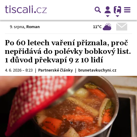
11°C
9. srpna
,
Roman
Po 60 letech vaření přiznala, proč
nepřidává do polévky bobkový list.
1 důvod překvapí 9 z 10 lidí
4. 6. 2026 – 8:23
|
Partnerské články
|
brunetavkuchyni.cz