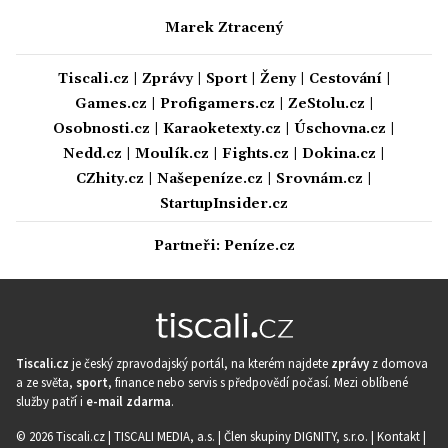
Marek Ztracený
Tiscali.cz
|
Zprávy
|
Sport
|
Ženy
|
Cestování
|
Games.cz
|
Profigamers.cz
|
ZeStolu.cz
|
Osobnosti.cz
|
Karaoketexty.cz
|
Úschovna.cz
|
Nedd.cz
|
Moulík.cz
|
Fights.cz
|
Dokina.cz
|
CZhity.cz
|
Našepeníze.cz
|
Srovnám.cz
|
StartupInsider.cz
Partneři:
Peníze.cz
Tiscali.cz
je český zpravodajský portál, na kterém najdete
zprávy
z domova
a ze světa,
sport
, finance nebo servis s předpovědí počasí. Mezi oblíbené
služby patří i
e-mail zdarma
.
© 2026 Tiscali.cz |
TISCALI MEDIA, a.s.
|
Člen skupiny DIGNITY, s.r.o.
|
Kontakt
|