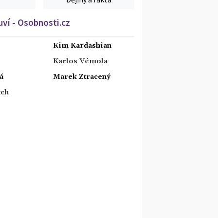
ví - Osobnosti.cz
Kim Kardashian
Karlos Vémola
á
Marek Ztracený
tch