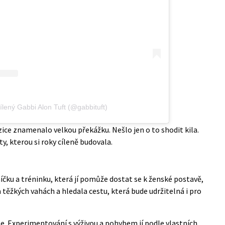
ílený Gabbi Alon Tuft (@gabbituft)
ice znamenalo velkou překážku. Nešlo jen o to shodit kila.
y, kterou si roky cíleně budovala.
níčku a tréninku, která jí pomůže dostat se k ženské postavě,
a těžkých vahách a hledala cestu, která bude udržitelná i pro
le. Experimentování s výživou a pohybem jí podle vlastních