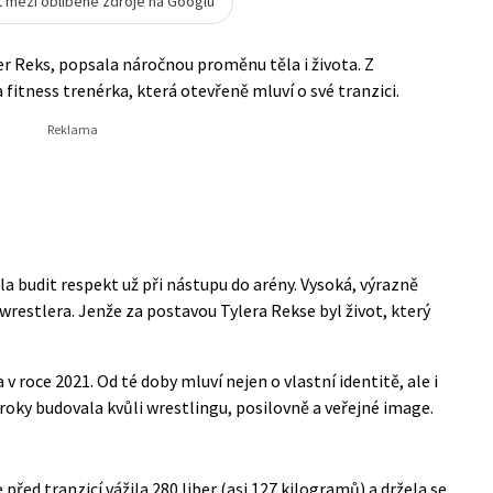
t mezi oblíbené zdroje na Googlu
er Reks, popsala náročnou proměnu těla i života. Z
fitness trenérka, která otevřeně mluví o své tranzici.
a budit respekt už při nástupu do arény. Vysoká, výrazně
restlera. Jenže za postavou Tylera Rekse byl život, který
v roce 2021. Od té doby mluví nejen o vlastní identitě, ale i
 roky budovala kvůli wrestlingu, posilovně a veřejné image.
 před tranzicí vážila 280 liber (asi 127 kilogramů) a držela se