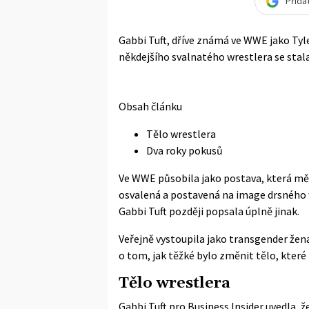
Přida
Gabbi Tuft, dříve známá ve WWE jako Tyl
někdejšího svalnatého wrestlera se stala 
Obsah článku
Tělo wrestlera
Dva roky pokusů
Ve WWE působila jako postava, která měl
osvalená a postavená na image drsného w
Gabbi Tuft později popsala úplně jinak.
Veřejně vystoupila jako transgender žena 
o tom, jak těžké bylo změnit tělo, které
Tělo wrestlera
Gabbi Tuft pro
Business Insider
uvedla, že