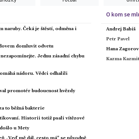
O kom se mlu
 naruby. Čeká je štěstí, odměna i
Andrej Babiš
Petr Pavel
radovem domluvit odvetu
Hana Zagorov
a nezapomínejte. Jednu zásadní chybu
Kazma Kazmi
 pomáhá nádoru. Vědci odhalili
oval promotér budoucnost hvězdy
za to běžná bakterie
tikovaní. Historii totiž psali vítězové
 došlo u Mety
íseň „Veď mě dál, cesto má“ se původně