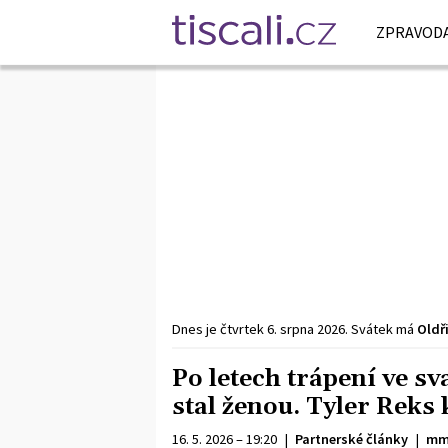
ZPRAVODA
Dnes je
čtvrtek
6. srpna
2026
.
Svátek má
Oldř
Po letech trápení ve s
stal ženou. Tyler Reks k
16. 5. 2026 – 19:20
|
Partnerské články
|
mm