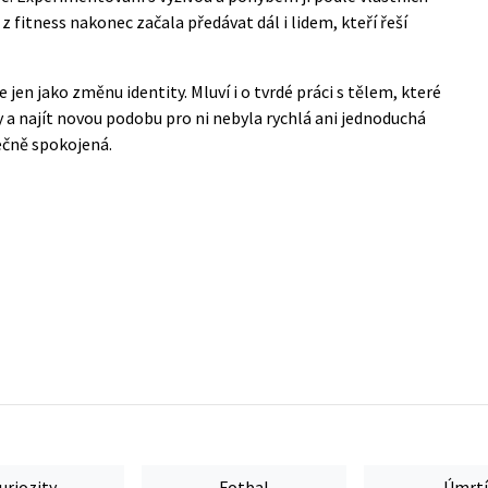
z fitness nakonec začala předávat dál i lidem, kteří řeší
jen jako změnu identity. Mluví i o tvrdé práci s tělem, které
y a najít novou podobu pro ni nebyla rychlá ani jednoduchá
nečně spokojená.
uriozity
Fotbal
Úmrtí