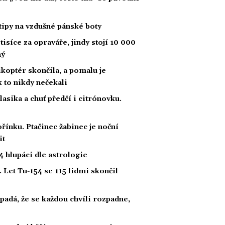
tipy na vzdušné pánské boty
tisíce za opraváře, jindy stojí 10 000
ný
likoptér skončila, a pomalu je
ak to nikdy nečekali
klasika a chuť předčí i citrónovku.
řínku. Ptačinec žabinec je noční
it
 hlupáci dle astrologie
 Let Tu-154 se 115 lidmi skončil
padá, že se každou chvíli rozpadne,