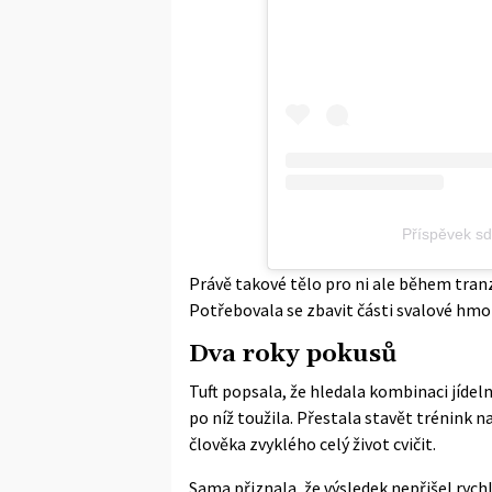
Příspěvek sd
Právě takové tělo pro ni ale během tranz
Potřebovala se zbavit části svalové hmot
Dva roky pokusů
Tuft popsala, že hledala kombinaci jídel
po níž toužila. Přestala stavět trénink n
člověka zvyklého celý život cvičit.
Sama přiznala, že výsledek nepřišel rych