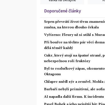
Doporučené články
Srpen převrátí život třem znamením
změna, na kterou dlouho čekala
Vyřízeno: Fleury už si stihl s Mu
Při bouřce na těchto pár věcí dom
dělá téměř každý
Cukr, který stojí na špatné straně,
nebezpečnou roli fruktózy
Byl to rozlučkový zápas, okoment
Oktagonu
Chlapec snědl sýr a zemřel. Mohla 
Barbaři nebyli primitivní, ale sofis
AI napadla další firmu. K incidentu
Pavel Bobek a jeho největší hit: P