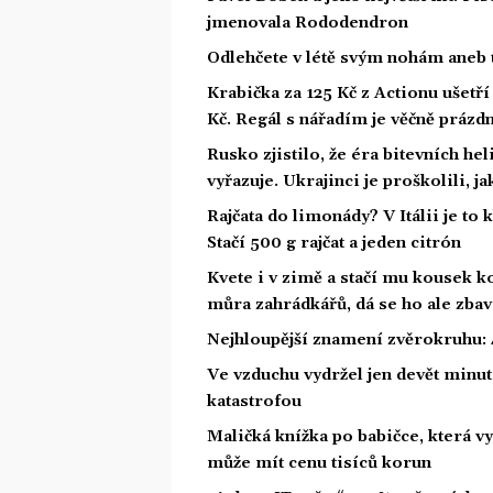
jmenovala Rododendron
Odlehčete v létě svým nohám aneb 
Krabička za 125 Kč z Actionu ušetří 
Kč. Regál s nářadím je věčně prázd
Rusko zjistilo, že éra bitevních he
vyřazuje. Ukrajinci je proškolili, j
Rajčata do limonády? V Itálii je to 
Stačí 500 g rajčat a jeden citrón
Kvete i v zimě a stačí mu kousek ko
můra zahrádkářů, dá se ho ale zbav
Nejhloupější znamení zvěrokruhu: 4
Ve vzduchu vydržel jen devět minut.
katastrofou
Maličká knížka po babičce, která vy
může mít cenu tisíců korun