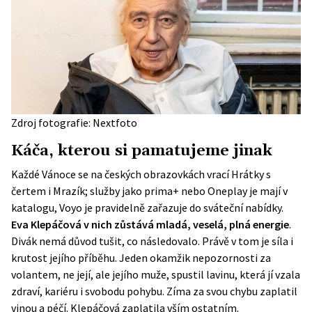
Zdroj fotografie: Nextfoto
Káča, kterou si pamatujeme jinak
Každé Vánoce se na českých obrazovkách vrací Hrátky s
čertem i Mrazík; služby jako prima+ nebo Oneplay je mají v
katalogu, Voyo je pravidelně zařazuje do sváteční nabídky.
Eva Klepáčová v nich zůstává mladá, veselá, plná energie
.
Divák nemá důvod tušit, co následovalo. Právě v tom je síla i
krutost jejího příběhu. Jeden okamžik nepozornosti za
volantem, ne její, ale jejího muže, spustil lavinu, která jí vzala
zdraví, kariéru i svobodu pohybu. Zíma za svou chybu zaplatil
vinou a péčí. Klepáčová zaplatila vším ostatním.