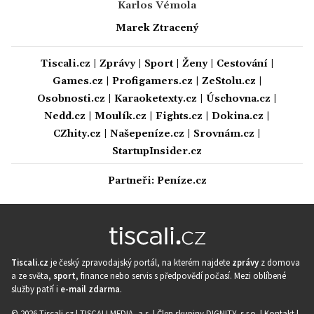
Karlos Vémola
Marek Ztracený
Tiscali.cz
|
Zprávy
|
Sport
|
Ženy
|
Cestování
|
Games.cz
|
Profigamers.cz
|
ZeStolu.cz
|
Osobnosti.cz
|
Karaoketexty.cz
|
Úschovna.cz
|
Nedd.cz
|
Moulík.cz
|
Fights.cz
|
Dokina.cz
|
CZhity.cz
|
Našepeníze.cz
|
Srovnám.cz
|
StartupInsider.cz
Partneři:
Peníze.cz
Tiscali.cz
je český zpravodajský portál, na kterém najdete
zprávy
z domova
a ze světa,
sport
, finance nebo servis s předpovědí počasí. Mezi oblíbené
služby patří i
e-mail zdarma
.
© 2026 Tiscali.cz |
TISCALI MEDIA, a.s.
|
Člen skupiny DIGNITY, s.r.o.
|
Kontakt
|