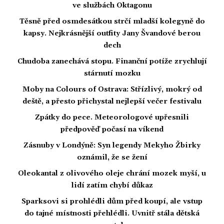
ve službách Oktagonu
Těsně před osmdesátkou strčí mladší kolegyně do
kapsy. Nejkrásnější outfity Jany Švandové berou
dech
Chudoba zanechává stopu. Finanční potíže zrychlují
stárnutí mozku
Moby na Colours of Ostrava: Střízlivý, mokrý od
deště, a přesto přichystal nejlepší večer festivalu
Zpátky do pece. Meteorologové upřesnili
předpověď počasí na víkend
Zásnuby v Londýně: Syn legendy Mekyho Žbirky
oznámil, že se žení
Oleokantal z olivového oleje chrání mozek myší, u
lidí zatím chybí důkaz
Sparksovi si prohlédli dům před koupí, ale vstup
do tajné místnosti přehlédli. Uvnitř stála dětská