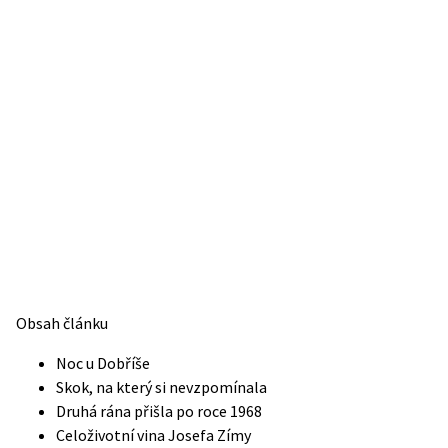
Obsah článku
Noc u Dobříše
Skok, na který si nevzpomínala
Druhá rána přišla po roce 1968
Celoživotní vina Josefa Zímy