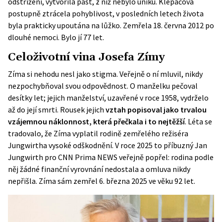
odstřižení, vytvořila past, z níž nebylo úniku. Klepáčová
postupně ztrácela pohyblivost, v posledních letech života
byla prakticky upoutána na lůžko. Zemřela 18. června 2012 po
dlouhé nemoci. Bylo jí 77 let.
Celoživotní vina Josefa Zímy
Zíma si nehodu nesl jako stigma. Veřejně o ní mluvil, nikdy
nezpochybňoval svou odpovědnost. O manželku pečoval
desítky let; jejich manželství, uzavřené v roce 1958, vydrželo
až do její smrti. Rousek jejich
vztah popisoval jako trvalou
vzájemnou náklonnost, která přečkala i to nejtěžší
. Léta se
tradovalo, že Zíma vyplatil rodině zemřelého režiséra
Jungwirtha vysoké odškodnění. V roce 2025 to příbuzný Jan
Jungwirth pro
CNN Prima NEWS
veřejně popřel: rodina podle
něj žádné finanční vyrovnání nedostala a omluva nikdy
nepřišla. Zíma sám zemřel 6. března 2025 ve věku 92 let.