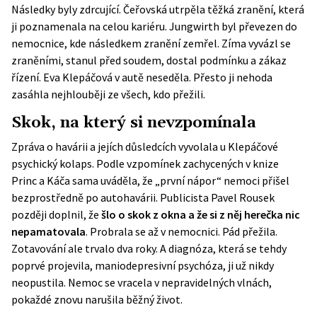
Následky byly zdrcující. Čeřovská utrpěla těžká zranění, která
ji poznamenala na celou kariéru. Jungwirth byl převezen do
nemocnice, kde následkem zranění zemřel. Zíma vyvázl se
zraněními, stanul před soudem, dostal podmínku a zákaz
řízení. Eva Klepáčová v autě neseděla. Přesto ji nehoda
zasáhla nejhlouběji ze všech, kdo přežili.
Skok, na který si nevzpomínala
Zpráva o havárii a jejích důsledcích vyvolala u Klepáčové
psychický kolaps. Podle vzpomínek zachycených v knize
Princ a Káča sama uváděla, že „první nápor“ nemoci přišel
bezprostředně po autohavárii. Publicista Pavel Rousek
později doplnil, že
šlo o skok z okna a že si z něj herečka nic
nepamatovala
. Probrala se až v nemocnici. Pád přežila.
Zotavování ale trvalo dva roky. A diagnóza, která se tehdy
poprvé projevila, maniodepresivní psychóza, ji už nikdy
neopustila. Nemoc se vracela v nepravidelných vlnách,
pokaždé znovu narušila běžný život.