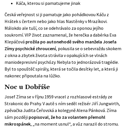
Káča, kterou si pamatujeme jinak
Česká veřejnost si ji pamatuje jako pohádkovou Káču z
Hrátek s čertem nebo jako hlas Nastěnky v Mrazíkovi.
Málokdo ale tuší, co se odehrávalo za oponou jejího
soukromí. VIP život zaznamenal, že herečka a dabérka Eva
Klepáčová
prožila po autonehodě svého manžela Josefa
Zímy psychické zhroucení
, pokusila se o sebevraždu skokem
z okna a zbytek života strávila v opakujících se vlnách
maniodepresivní psychózy. Nebyla to jednorázová tragédie.
Byl to spouštěč spirály, která se točila desítky let, a která ji
nakonec připoutala na lůžko.
Noc u Dobříše
Josef Zíma se v říjnu 1959 vracel z rozhlasové estrády ze
Strakonic do Prahy. V autě s ním seděl režisér Jiří Jungwirth,
zpěvačka Judita Čeřovská a kolegyně Alena Pánková. Zíma
sám později
popisoval, že ho za volantem přemohl
mikrospánek
, „na moment usnul“, a vůz narazil do stromu.