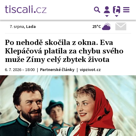
25°C
7. srpna
,
Lada
Po nehodě skočila z okna. Eva
Klepáčová platila za chybu svého
muže Zímy celý zbytek života
6. 7. 2026 – 18:00
|
Partnerské články
|
vipzivot.cz