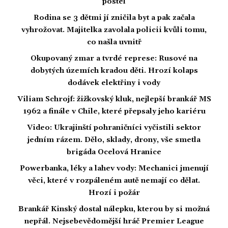
postel
Rodina se 3 dětmi jí zničila byt a pak začala
vyhrožovat. Majitelka zavolala policii kvůli tomu,
co našla uvnitř
Okupovaný zmar a tvrdé represe: Rusové na
dobytých územích kradou děti. Hrozí kolaps
dodávek elektřiny i vody
Viliam Schrojf: žižkovský kluk, nejlepší brankář MS
1962 a finále v Chile, které přepsaly jeho kariéru
Video: Ukrajinští pohraničníci vyčistili sektor
jedním rázem. Dělo, sklady, drony, vše smetla
brigáda Ocelová Hranice
Powerbanka, léky a lahev vody: Mechanici jmenují
věci, které v rozpáleném autě nemají co dělat.
Hrozí i požár
Brankář Kinský dostal nálepku, kterou by si možná
nepřál. Nejsebevědomější hráč Premier League