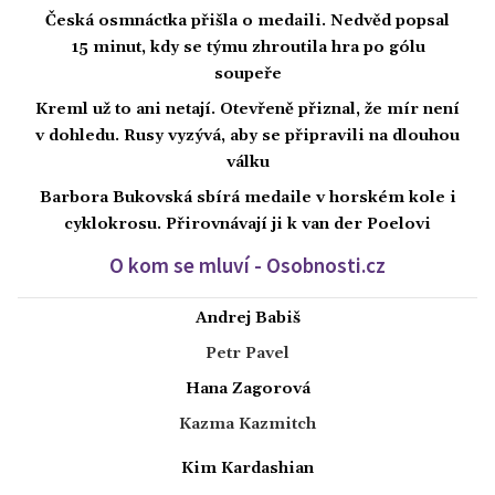
Česká osmnáctka přišla o medaili. Nedvěd popsal
15 minut, kdy se týmu zhroutila hra po gólu
soupeře
Kreml už to ani netají. Otevřeně přiznal, že mír není
v dohledu. Rusy vyzývá, aby se připravili na dlouhou
válku
Barbora Bukovská sbírá medaile v horském kole i
cyklokrosu. Přirovnávají ji k van der Poelovi
O kom se mluví - Osobnosti.cz
Andrej Babiš
Petr Pavel
Hana Zagorová
Kazma Kazmitch
Kim Kardashian