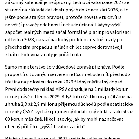
Zákonný kalendář je neúprosný. Lednová valorizace 2027 se
stanoví na základě dat dostupných do konce září 2026, a to
ještě podle starých pravidel, protože novela v tu chvíli s
největší pravděpodobností nebude účinná. I kdyby vyšší
zápočet reálných mezd začal formálně platit pro valorizaci
od ledna 2028, narazí na druhý problém: reálné mzdy po
předchozím propadu z inflačních let teprve dorovnávají
ztrátu. Polovina z nuly je pořád nula.
Samo ministerstvo to v důvodové zprávě přiznává. Podle
propočtů citovaných serverem
e15.cz
nebude mít přechod z
třetiny na polovinu do roku 2029 žádný měřitelný dopad.
První dodatečný náklad MPSV odhaduje na 2 miliardy korun
ročně právě od ledna 2029. Když tuto částku rozpočítáme na
zhruba 2,8 až 2,9 milionu příjemců důchodů podle
statistické
ročenky ČSSZ
, vychází průměrný dodatečný efekt v řádu 50 až
60 korun měsíčně. Nikoli stovky, jak by mohl naznačovat
obecný příběh o „vyšších valorizacích“.
Ministr Juchelka pro rok 2027 zmiňuje celkové lednové