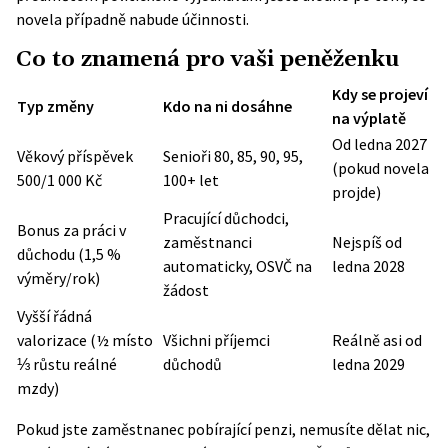
novela případně nabude účinnosti.
Co to znamená pro vaši peněženku
Kdy se projeví
Typ změny
Kdo na ni dosáhne
na výplatě
Od ledna 2027
Věkový příspěvek
Senioři 80, 85, 90, 95,
(pokud novela
500/1 000 Kč
100+ let
projde)
Pracující důchodci,
Bonus za práci v
zaměstnanci
Nejspíš od
důchodu (1,5 %
automaticky, OSVČ na
ledna 2028
výměry/rok)
žádost
Vyšší řádná
valorizace (½ místo
Všichni příjemci
Reálně asi od
⅓ růstu reálné
důchodů
ledna 2029
mzdy)
Pokud jste zaměstnanec pobírající penzi, nemusíte dělat nic,