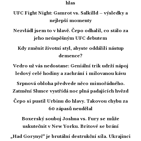
hlas
UFC Fight Night: Gamrot vs. Salkilld – výsledky a
nejlepší momenty
Nezvládl jsem to v hlavě. Čepo odhalil, co stálo za
jeho neúspěšným UFC debutem
Kdy změnit životní styl, abyste oddálili nástup
demence?
Vedro už vás nedostane: Geniální trik udrží nápoj
ledový celé hodiny a zachrání i milovanou kávu
Srpnová obloha předvede něco mimořádného.
Zatmění Slunce vystřídá noc plná padajících hvězd
Čepo si pustil Urbinu do hlavy. Takovou chybu za
60 zápasů neudělal
Boxerský souboj Joshua vs. Fury se může
uskutečnit v New Yorku. Britové se brání
„Had Gorynyč“ je brutální destrukční síla. Ukrajinci