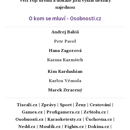
Velí roji dronů a dokáže jich vyslat desítky
najednou
O kom se mluví - Osobnosti.cz
Andrej Babiš
Petr Pavel
Hana Zagorová
Kazma Kazmitch
Kim Kardashian
Karlos Vémola
Marek Ztracený
Tiscali.cz
|
Zprávy
|
Sport
|
Ženy
|
Cestování
|
Games.cz
|
Profigamers.cz
|
ZeStolu.cz
|
Osobnosti.cz
|
Karaoketexty.cz
|
Úschovna.cz
|
Nedd.cz
|
Moulík.cz
|
Fights.cz
|
Dokina.cz
|