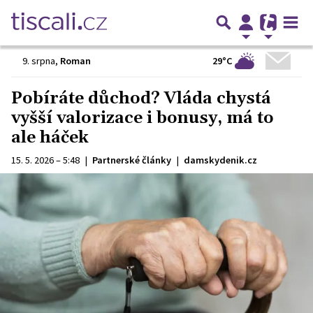
29°C
9. srpna
,
Roman
Pobíráte důchod? Vláda chystá
vyšší valorizace i bonusy, má to
ale háček
15. 5. 2026 – 5:48
|
Partnerské články
|
damskydenik.cz