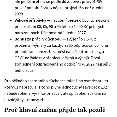
ale peněžní efekt se podle důvodové zprávy MPSV
pravděpodobně výrazněji neprojeví dřív než v lednu
2029.
Věkové příspěvky
— navýšení penze o 500 Kč měsíčně
při dosažení 80, 85, 90 a 95 let a o 1 000 Kč při stých
narozeninách. Účinnost od 1. ledna 2027.
Bonus za práci v důchodu
— zvýšení o 1,5 % z
procentní výměry za každých 365 odpracovaných dnů
při pobírání penze. U zaměstnanců automaticky, u
OSVČ na žádost v přehledu příjmů a výdajů. První
zohlednění odpracovaného období roku 2027 nejspíš v
lednu 2028.
Pro běžného starobního důchodce mladšího osmdesáti let,
který už nepracuje, z toho plyne jednoduchý závěr: rok 2027
nebude rokem „vyšší valorizace“, ale spíš rokem čekání na
pozdější systémový efekt.
Proč hlavní změna přijde tak pozdě