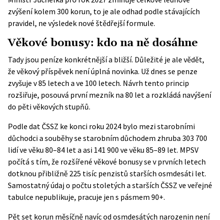
zvýšení kolem 300 korun, to je ale odhad podle stávajících
pravidel, ne výsledek nové štědřejší formule.
Věkové bonusy: kdo na ně dosáhne
Tady jsou peníze konkrétnější a bližší. Důležité je ale vědět,
že věkový příspěvek není úplná novinka. Už dnes se penze
zvyšuje v 85 letech a ve 100 letech. Návrh tento princip
rozšiřuje, posouvá první mezník na 80 let a rozkládá navýšení
do pěti věkových stupňů.
Podle dat ČSSZ ke konci roku 2024 bylo mezi starobními
důchodci a souběhy se starobním důchodem zhruba 303 700
lidí ve věku 80–84 let a asi 141 900 ve věku 85–89 let. MPSV
počítá s tím, že rozšířené věkové bonusy se v prvních letech
dotknou přibližně 225 tisíc penzistů starších osmdesáti let.
Samostatný údaj o počtu stoletých a starších ČSSZ ve veřejné
tabulce nepublikuje, pracuje jen s pásmem 90+.
Pět set korun měsíčně navíc od osmdesátých narozenin není