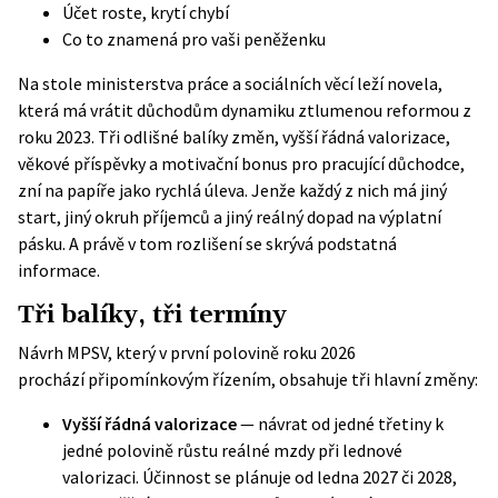
Účet roste, krytí chybí
Co to znamená pro vaši peněženku
Na stole ministerstva práce a sociálních věcí leží novela,
která má vrátit důchodům dynamiku ztlumenou reformou z
roku 2023. Tři odlišné balíky změn, vyšší řádná valorizace,
věkové příspěvky a motivační bonus pro pracující důchodce,
zní na papíře jako rychlá úleva. Jenže každý z nich má jiný
start, jiný okruh příjemců a jiný reálný dopad na výplatní
pásku. A právě v tom rozlišení se skrývá podstatná
informace.
Tři balíky, tři termíny
Návrh MPSV, který v první polovině roku 2026
prochází
připomínkovým řízením
, obsahuje tři hlavní změny:
Vyšší řádná valorizace
— návrat od jedné třetiny k
jedné polovině růstu reálné mzdy při lednové
valorizaci. Účinnost se plánuje od ledna 2027 či 2028,