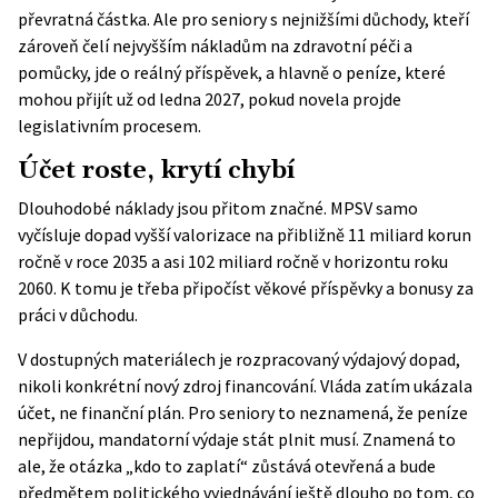
převratná částka. Ale pro seniory s nejnižšími důchody, kteří
zároveň čelí nejvyšším nákladům na zdravotní péči a
pomůcky, jde o reálný příspěvek, a hlavně o peníze, které
mohou přijít už od ledna 2027, pokud novela projde
legislativním procesem.
Účet roste, krytí chybí
Dlouhodobé náklady jsou přitom značné. MPSV samo
vyčísluje dopad vyšší valorizace na přibližně 11 miliard korun
ročně v roce 2035 a asi 102 miliard ročně v horizontu roku
2060. K tomu je třeba připočíst věkové příspěvky a bonusy za
práci v důchodu.
V dostupných materiálech je rozpracovaný výdajový dopad,
nikoli konkrétní nový zdroj financování. Vláda zatím ukázala
účet, ne finanční plán. Pro seniory to neznamená, že peníze
nepřijdou, mandatorní výdaje stát plnit musí. Znamená to
ale, že otázka „kdo to zaplatí“ zůstává otevřená a bude
předmětem politického vyjednávání ještě dlouho po tom, co