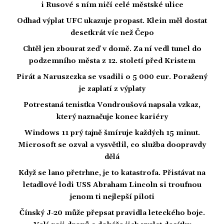
i Rusové s ním ničí celé městské ulice
Odhad výplat UFC ukazuje propast. Klein měl dostat
desetkrát víc než Čepo
Chtěl jen zbourat zeď v domě. Za ní vedl tunel do
podzemního města z 12. století před Kristem
Pirát a Naruszczka se vsadili o 5 000 eur. Poražený
je zaplatí z výplaty
Potrestaná tenistka Vondroušová napsala vzkaz,
který naznačuje konec kariéry
Windows 11 prý tajně šmíruje každých 15 minut.
Microsoft se ozval a vysvětlil, co služba doopravdy
dělá
Když se lano přetrhne, je to katastrofa. Přistávat na
letadlové lodi USS Abraham Lincoln si troufnou
jenom ti nejlepší piloti
Čínský J-20 může přepsat pravidla leteckého boje.