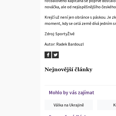
fotbalového kapitána se poprvé dostalo
nováčka, ale od nejúspěšnějšího českého 
Krejčí už není jen obránce s páskou. Je z
moment, kdy se celá země dívá jedním 
Zdroj:
SportyŽivě
Autor:
Radek Bardouzl
Nejnovější články
Mohlo by vás zajímat
Válka na Ukrajině
K