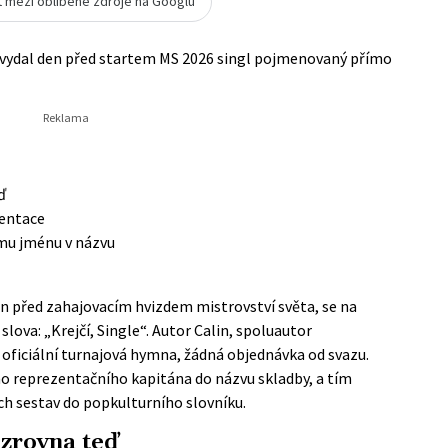
t mezi oblíbené zdroje na Googlu
n vydal den před startem MS 2026 singl pojmenovaný přímo
ď
zentace
ímu jménu v názvu
in před zahajovacím hvizdem mistrovství světa, se na
lova: „Krejčí, Single“. Autor Calin, spoluautor
oficiální turnajová hymna, žádná objednávka od svazu.
no reprezentačního kapitána do názvu skladby, a tím
ch sestav do popkulturního slovníku.
 zrovna teď