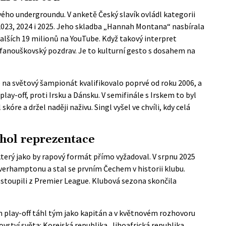
vého undergroundu. V anketě
Český slavík
ovládl kategorii
 2023, 2024 i 2025. Jeho skladba „Hannah Montana“ nasbírala
alších 19 milionů na YouTube. Když takový interpret
o fanouškovský pozdrav. Je to kulturní gesto s dosahem na
na světový šampionát kvalifikovalo poprvé od roku 2006, a
play-off, proti Irsku a Dánsku. V semifinále s Irskem to byl
óre a držel naději naživu. Singl vyšel ve chvíli, kdy celá
hol reprezentace
terý jako by rapový formát přímo vyžadoval. V srpnu 2025
lverhamptonu a stal se
prvním Čechem v historii klubu
.
estoupili z Premier League. Klubová sezona skončila
m play-off táhl tým jako kapitán a v květnovém rozhovoru
ovství světa: Korejská republika, Jihoafrická republika,