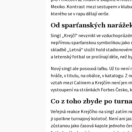
Mexiko. Kontrast mezi sestupem v klubu 
kterého se v rapu dělají verše.
Od sparťanských narážek
Singl „Krejčí“ nevznikl ve vzduchoprázdn
nepřímou sparťanskou symbolikou jako m
skladbě „Letná“ složil hold stadionovém
a letenský fotbal se prolínají déle, než 
Nový singl ale posouvá laťku. Už to není
hráče, v titulu, na obálce, v katalogu. Z 
vztah mezi Calinem a Krejčím není jen m
vystoupení na stránkách
Forbes Česko
, 
Co z toho zbyde po turna
Veřejná reakce Krejčího na singl zatím 
ji spolkne turnajový kolotoč. Není ani ja
zůstanou jako časová kapsle jednoho čer