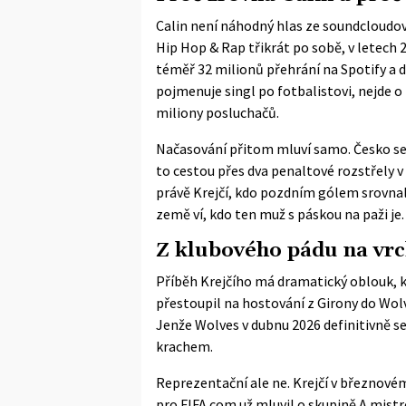
Calin není náhodný hlas ze soundcloudo
Hip Hop & Rap třikrát po sobě, v letech
téměř 32 milionů přehrání na Spotify a d
pojmenuje singl po fotbalistovi, nejde 
miliony posluchačů.
Načasování přitom mluví samo. Česko se 
to cestou přes dva penaltové rozstřely v 
právě Krejčí, kdo pozdním gólem srovnal sk
země ví, kdo ten muž s páskou na paži je.
Z klubového pádu na vrc
Příběh Krejčího má dramatický oblouk, k
přestoupil na hostování z Girony do Wo
Jenže Wolves v dubnu 2026 definitivně s
krachem.
Reprezentační ale ne. Krejčí v březnové
pro
FIFA.com
už mluvil o skupině A mistr