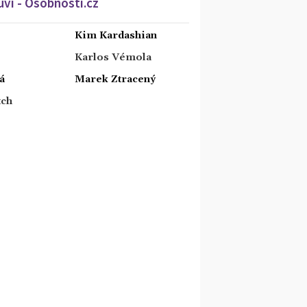
ví - Osobnosti.cz
Kim Kardashian
Karlos Vémola
á
Marek Ztracený
tch