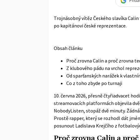
Přida
Trojnásobný vítěz Českého slavíka Cali
po kapitánovi české reprezentace.
Obsah článku
Proč zrovna Calin a proč zrovna te
Z klubového pádu na vrchol repre
Od sparťanských narážek k vlastn
Co z toho zbyde po turnaji
10. června 2026, přesně čtyřiadvacet hod
streamovacích platformách objevila dvě s
NobodyListen, stopáž dvě minuty. Žádná 
Prostě rapper, který se rozhodl dát jmé
posunout Ladislava Krejčího z fotbalový
Proč zrovna Calin a proč