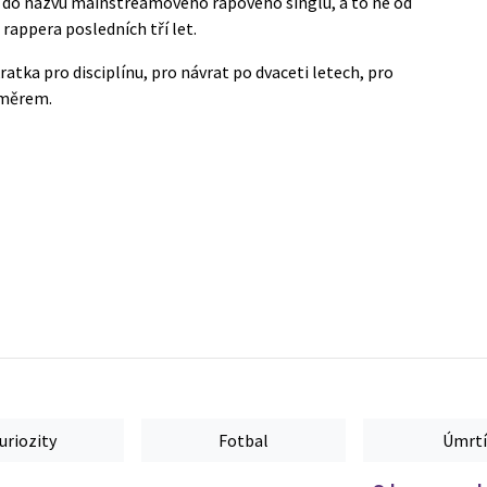
 do názvu mainstreamového rapového singlu, a to ne od
rappera posledních tří let.
kratka pro disciplínu, pro návrat po dvaceti letech, pro
směrem.
uriozity
Fotbal
Úmrtí