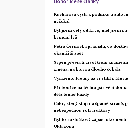
Doporučené články
Kuchařová vyšla z podniku a auto ni
nečekal
Byl jsem celý od krve, měl jsem st
krmení lvů
Petra Černocká přiznala, co dostáv
okamžitě zpět
Srpen převrátí život třem znamením
změna, na kterou dlouho čekala
Vyřízeno: Fleury už si stihl s Mu
Při bouřce na těchto pár věcí dom
dělá téměř každý
Cukr, který stojí na špatné straně,
nebezpečnou roli fruktózy
Byl to rozlučkový zápas, okoment
Oktagonu