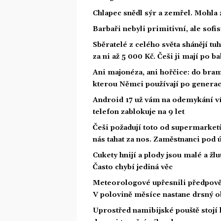
Chlapec snědl sýr a zemřel. Mohla 
Barbaři nebyli primitivní, ale sofis
Sběratelé z celého světa shánějí tu
za ni až 5 000 Kč. Češi ji mají po b
Ani majonéza, ani hořčice: do bram
kterou Němci používají po genera
Android 17 už vám na odemykání víc
telefon zablokuje na 9 let
Češi požadují toto od supermarketů
nás tahat za nos. Zaměstnanci pod
Cukety hnijí a plody jsou malé a žlut
Často chybí jediná věc
Meteorologové upřesnili předpověď
V polovině měsíce nastane drsný o
Uprostřed namibijské pouště stojí 