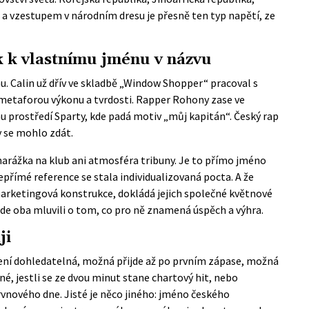
a vzestupem v národním dresu je přesně ten typ napětí, ze
 k vlastnímu jménu v názvu
u. Calin už dřív ve skladbě „Window Shopper“ pracoval s
etaforou výkonu a tvrdosti. Rapper Rohony zase ve
u prostředí Sparty, kde padá motiv „můj kapitán“. Český rap
by se mohlo zdát.
 narážka na klub ani atmosféra tribuny. Je to přímo jméno
nepřímé reference se stala individualizovaná pocta. A že
arketingová konstrukce, dokládá jejich společné květnové
kde oba mluvili o tom, co pro ně znamená úspěch a výhra.
ji
není dohledatelná, možná přijde až po prvním zápase, možná
sné, jestli se ze dvou minut stane chartový hit, nebo
vnového dne. Jisté je něco jiného: jméno českého