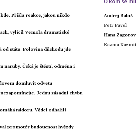
O kom se mlu
kde. Přišla reakce, jakou nikdo
Andrej Babiš
Petr Pavel
rach, vylíčil Vémola dramatické
Hana Zagorov
Kazma Kazmi
á od státu: Polovina důchodu jde
 naruby. Čeká je štěstí, odměna i
radovem domluvit odvetu
a nezapomínejte. Jednu zásadní chybu
 pomáhá nádoru. Vědci odhalili
oval promotér budoucnost hvězdy