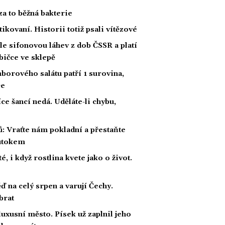
za to běžná bakterie
tikovaní. Historii totiž psali vítězové
hle sifonovou láhev z dob ČSSR a platí
abičce ve sklepě
borového salátu patří 1 surovina,
ce
e šancí nedá. Uděláte-li chybu,
: Vraťte nám pokladní a přestaňte
 útokem
é, i když rostlina kvete jako o život.
 na celý srpen a varují Čechy.
brat
luxusní město. Písek už zaplnil jeho