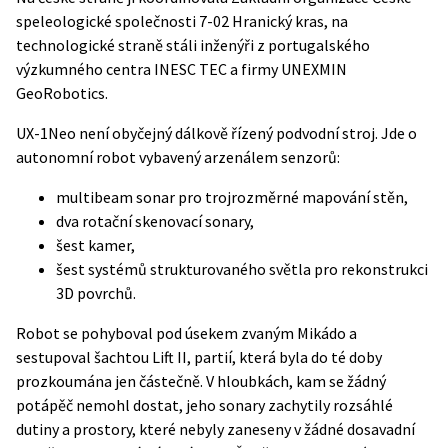
speleologické společnosti 7-02 Hranický kras, na
technologické straně stáli inženýři z portugalského
výzkumného centra INESC TEC a firmy UNEXMIN
GeoRobotics.
UX-1Neo není obyčejný dálkově řízený podvodní stroj. Jde o
autonomní robot vybavený arzenálem senzorů:
multibeam sonar pro trojrozměrné mapování stěn,
dva rotační skenovací sonary,
šest kamer,
šest systémů strukturovaného světla pro rekonstrukci
3D povrchů.
Robot se pohyboval pod úsekem zvaným Mikádo a
sestupoval šachtou Lift II, partií, která byla do té doby
prozkoumána jen částečně. V hloubkách, kam se žádný
potápěč nemohl dostat, jeho sonary zachytily rozsáhlé
dutiny a prostory, které nebyly zaneseny v žádné dosavadní