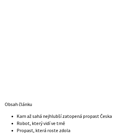
Obsah článku
Kam až sahá nejhlubší zatopená propast Česka
Robot, který vidí ve tmě
Propast, která roste zdola