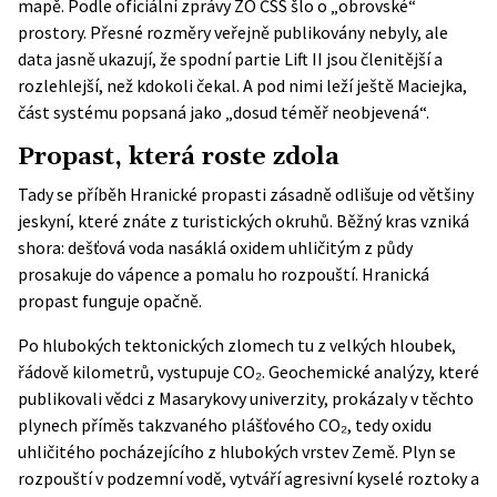
mapě. Podle
oficiální zprávy ZO ČSS
šlo o „obrovské“
prostory. Přesné rozměry veřejně publikovány nebyly, ale
data jasně ukazují, že spodní partie Lift II jsou členitější a
rozlehlejší, než kdokoli čekal. A pod nimi leží ještě Maciejka,
část systému popsaná jako „dosud téměř neobjevená“.
Propast, která roste zdola
Tady se příběh Hranické propasti zásadně odlišuje od většiny
jeskyní, které znáte z turistických okruhů. Běžný kras vzniká
shora: dešťová voda nasáklá oxidem uhličitým z půdy
prosakuje do vápence a pomalu ho rozpouští. Hranická
propast funguje opačně.
Po hlubokých tektonických zlomech tu z velkých hloubek,
řádově kilometrů, vystupuje CO₂. Geochemické analýzy, které
publikovali vědci z Masarykovy univerzity, prokázaly v těchto
plynech příměs takzvaného plášťového CO₂, tedy oxidu
uhličitého pocházejícího z hlubokých vrstev Země. Plyn se
rozpouští v podzemní vodě, vytváří agresivní kyselé roztoky a