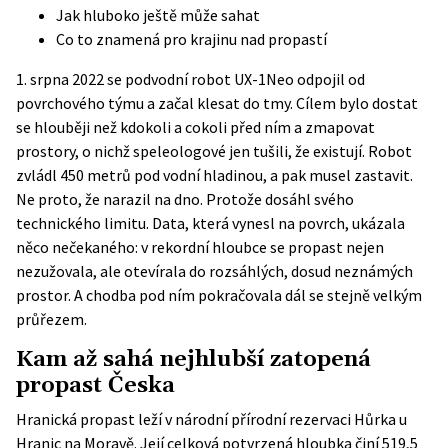
Jak hluboko ještě může sahat
Co to znamená pro krajinu nad propastí
1. srpna 2022 se podvodní robot UX-1Neo odpojil od
povrchového týmu a začal klesat do tmy. Cílem bylo dostat
se hlouběji než kdokoli a cokoli před ním a zmapovat
prostory, o nichž speleologové jen tušili, že existují. Robot
zvládl 450 metrů pod vodní hladinou, a pak musel zastavit.
Ne proto, že narazil na dno. Protože dosáhl svého
technického limitu. Data, která vynesl na povrch, ukázala
něco nečekaného: v rekordní hloubce se propast nejen
nezužovala, ale otevírala do rozsáhlých, dosud neznámých
prostor. A chodba pod ním pokračovala dál se stejně velkým
průřezem.
Kam až sahá nejhlubší zatopená
propast Česka
Hranická propast leží v národní přírodní rezervaci Hůrka u
Hranic na Moravě. Její celková potvrzená hloubka činí 519,5