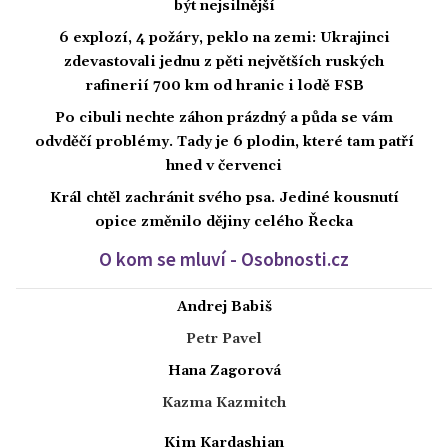
být nejsilnější
6 explozí, 4 požáry, peklo na zemi: Ukrajinci
zdevastovali jednu z pěti největších ruských
rafinerií 700 km od hranic i lodě FSB
Po cibuli nechte záhon prázdný a půda se vám
odvděčí problémy. Tady je 6 plodin, které tam patří
hned v červenci
Král chtěl zachránit svého psa. Jediné kousnutí
opice změnilo dějiny celého Řecka
O kom se mluví - Osobnosti.cz
Andrej Babiš
Petr Pavel
Hana Zagorová
Kazma Kazmitch
Kim Kardashian