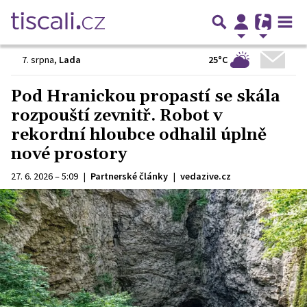
25°C
7. srpna
,
Lada
Pod Hranickou propastí se skála
rozpouští zevnitř. Robot v
rekordní hloubce odhalil úplně
nové prostory
27. 6. 2026 – 5:09
|
Partnerské články
|
vedazive.cz