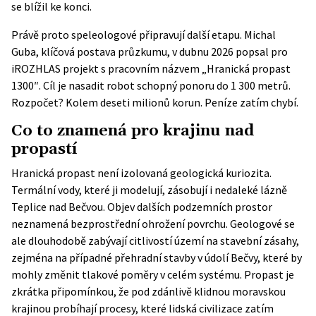
se blížil ke konci.
Právě proto speleologové připravují další etapu. Michal
Guba, klíčová postava průzkumu, v dubnu 2026 popsal pro
iROZHLAS
projekt s pracovním názvem „Hranická propast
1300″. Cíl je nasadit robot schopný ponoru do 1 300 metrů.
Rozpočet? Kolem deseti milionů korun. Peníze zatím chybí.
Co to znamená pro krajinu nad
propastí
Hranická propast není izolovaná geologická kuriozita.
Termální vody, které ji modelují, zásobují i nedaleké lázně
Teplice nad Bečvou. Objev dalších podzemních prostor
neznamená bezprostřední ohrožení povrchu. Geologové se
ale dlouhodobě zabývají citlivostí území na stavební zásahy,
zejména na případné přehradní stavby v údolí Bečvy, které by
mohly změnit tlakové poměry v celém systému. Propast je
zkrátka připomínkou, že pod zdánlivě klidnou moravskou
krajinou probíhají procesy, které lidská civilizace zatím