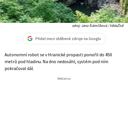
zdroj: Jana Šrámčíková / VědaŽivě
Přidat mezi oblíbené zdroje na Googlu
Autonomní robot se v Hranické propasti ponořil do 450
metrů pod hladinu. Na dno nedosáhl, systém pod ním
pokračoval dál.