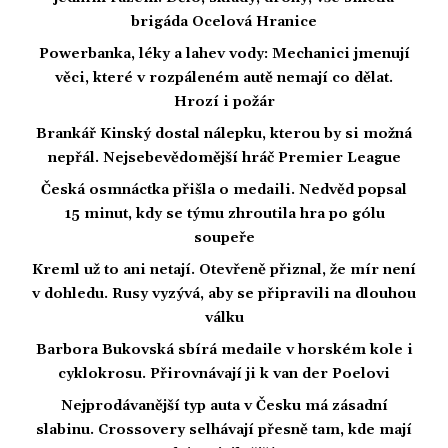
brigáda Ocelová Hranice
Powerbanka, léky a lahev vody: Mechanici jmenují
věci, které v rozpáleném autě nemají co dělat.
Hrozí i požár
Brankář Kinský dostal nálepku, kterou by si možná
nepřál. Nejsebevědomější hráč Premier League
Česká osmnáctka přišla o medaili. Nedvěd popsal
15 minut, kdy se týmu zhroutila hra po gólu
soupeře
Kreml už to ani netají. Otevřeně přiznal, že mír není
v dohledu. Rusy vyzývá, aby se připravili na dlouhou
válku
Barbora Bukovská sbírá medaile v horském kole i
cyklokrosu. Přirovnávají ji k van der Poelovi
Nejprodávanější typ auta v Česku má zásadní
slabinu. Crossovery selhávají přesně tam, kde mají