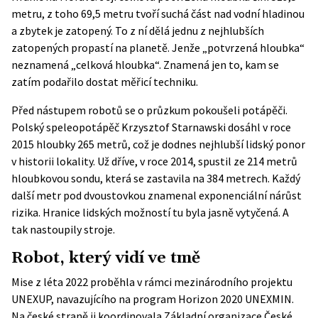
metru, z toho 69,5 metru tvoří suchá část nad vodní hladinou
a zbytek je zatopený. To z ní dělá jednu z nejhlubších
zatopených propastí na planetě. Jenže „potvrzená hloubka“
neznamená „celková hloubka“. Znamená jen to, kam se
zatím podařilo dostat měřicí techniku.
Před nástupem robotů se o průzkum pokoušeli potápěči.
Polský
speleopotápěč Krzysztof Starnawski dosáhl v roce
2015 hloubky 265 metrů
, což je dodnes nejhlubší lidský ponor
v historii lokality. Už dříve, v roce 2014, spustil ze 214 metrů
hloubkovou sondu, která se zastavila na 384 metrech. Každý
další metr pod dvoustovkou znamenal exponenciální nárůst
rizika. Hranice lidských možností tu byla jasně vytyčená. A
tak nastoupily stroje.
Robot, který vidí ve tmě
Mise z léta 2022 proběhla v rámci mezinárodního projektu
UNEXUP
, navazujícího na program Horizon 2020 UNEXMIN.
Na české straně ji koordinovala Základní organizace České