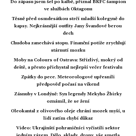
Do zápasu jsem šel po kalbě, přiznal BKFC šampion
ve službách Oktagonu
Těsně před osmdesátkou strčí mladší kolegyně do
kapsy. Nejkrásnější outfity Jany Švandové berou
dech
Chudoba zanechává stopu. Finanční potíže zrychlují
stárnutí mozku
Moby na Colours of Ostrava: Střízlivý, mokrý od
deště, a přesto přichystal nejlepší večer festivalu
Zpátky do pece. Meteorologové upřesnili
předpověď počasí na víkend
Zásnuby v Londýně: Syn legendy Mekyho Žbirky
oznámil, že se žení
Oleokantal z olivového oleje chrání mozek myší, u
lidí zatím chybí důkaz
Video: Ukrajinští pohraničníci vyčistili sektor
jedním rázem. Dělo, sklady, drony, vše smetla