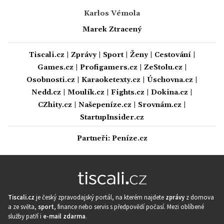
Karlos Vémola
Marek Ztracený
Tiscali.cz
|
Zprávy
|
Sport
|
Ženy
|
Cestování
|
Games.cz
|
Profigamers.cz
|
ZeStolu.cz
|
Osobnosti.cz
|
Karaoketexty.cz
|
Úschovna.cz
|
Nedd.cz
|
Moulík.cz
|
Fights.cz
|
Dokina.cz
|
CZhity.cz
|
Našepeníze.cz
|
Srovnám.cz
|
StartupInsider.cz
Partneři:
Peníze.cz
Tiscali.cz
je český zpravodajský portál, na kterém najdete
zprávy
z domova
a ze světa,
sport
, finance nebo servis s předpovědí počasí. Mezi oblíbené
služby patří i
e-mail zdarma
.