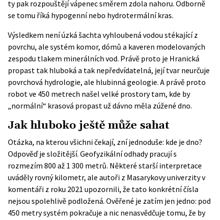
ty pak rozpouštějí vápenec směrem zdola nahoru. Odborně
se tomu říká hypogenní nebo hydrotermální kras.
Výsledkem není úzká šachta vyhloubená vodou stékající z
povrchu, ale systém komor, dómů a kaveren modelovaných
zespodu tlakem minerálních vod. Právě proto je Hranická
propast tak hluboká a tak nepředvídatelná, její tvar neurčuje
povrchová hydrologie, ale hlubinná geologie. A právě proto
robot ve 450 metrech našel velké prostory tam, kde by
„normální“ krasová propast už dávno měla zúžené dno.
Jak hluboko ještě může sahat
Otázka, na kterou všichni čekají, zní jednoduše: kde je dno?
Odpověď je složitější. Geofyzikální odhady pracují s
rozmezím 800 až 1 300 metrů. Některé starší interpretace
uváděly rovný kilometr, ale autoři z Masarykovy univerzity v
komentáři z roku 2021 upozornili, že tato konkrétní čísla
nejsou spolehlivě podložená. Ověřené je zatím jen jedno: pod
450 metry systém pokračuje a nic nenasvědčuje tomu, že by