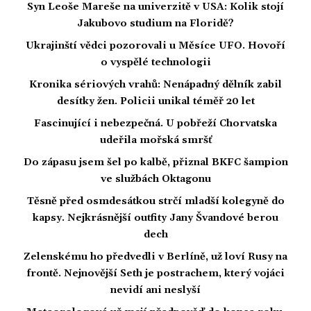
Syn Leoše Mareše na univerzitě v USA: Kolik stojí
Jakubovo studium na Floridě?
Ukrajinští vědci pozorovali u Měsíce UFO. Hovoří
o vyspělé technologii
Kronika sériových vrahů: Nenápadný dělník zabil
desítky žen. Policii unikal téměř 20 let
Fascinující i nebezpečná. U pobřeží Chorvatska
udeřila mořská smršť
Do zápasu jsem šel po kalbě, přiznal BKFC šampion
ve službách Oktagonu
Těsně před osmdesátkou strčí mladší kolegyně do
kapsy. Nejkrásnější outfity Jany Švandové berou
dech
Zelenskému ho předvedli v Berlíně, už loví Rusy na
frontě. Nejnovější Seth je postrachem, který vojáci
nevidí ani neslyší