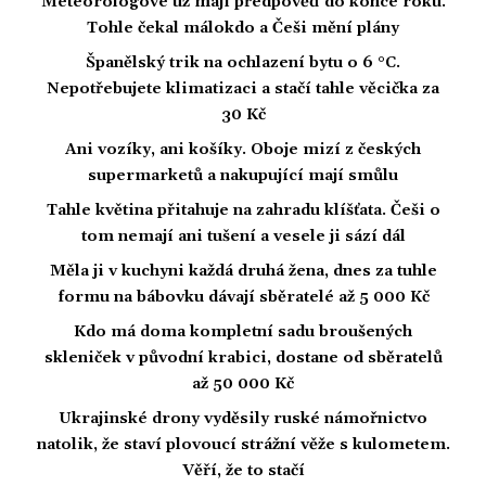
Meteorologové už mají předpověď do konce roku.
Tohle čekal málokdo a Češi mění plány
Španělský trik na ochlazení bytu o 6 °C.
Nepotřebujete klimatizaci a stačí tahle věcička za
30 Kč
Ani vozíky, ani košíky. Oboje mizí z českých
supermarketů a nakupující mají smůlu
Tahle květina přitahuje na zahradu klíšťata. Češi o
tom nemají ani tušení a vesele ji sází dál
Měla ji v kuchyni každá druhá žena, dnes za tuhle
formu na bábovku dávají sběratelé až 5 000 Kč
Kdo má doma kompletní sadu broušených
skleniček v původní krabici, dostane od sběratelů
až 50 000 Kč
Ukrajinské drony vyděsily ruské námořnictvo
natolik, že staví plovoucí strážní věže s kulometem.
Věří, že to stačí