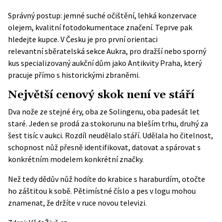
Správný postup: jemné suché očištění, lehká konzervace
olejem, kvalitní fotodokumentace značení. Teprve pak
hledejte kupce. V Česku je pro první orientaci
relevantní
sběratelská sekce Aukra
, pro dražší nebo sporný
kus specializovaný aukční dům jako Antikvity Praha, který
pracuje přímo s historickými zbraněmi.
Největší cenový skok není ve stáří
Dva nože ze stejné éry, oba ze Solingenu, oba padesát let
staré. Jeden se prodá za stokorunu na bleším trhu, druhý za
šest tisíc v aukci. Rozdíl neudělalo stáří. Udělala ho čitelnost,
schopnost nůž přesně identifikovat, datovat a spárovat s
konkrétním modelem konkrétní značky.
Než tedy dědův nůž hodíte do krabice s haraburdím, otočte
ho záštitou k sobě. Pětimístné číslo a pes v logu mohou
znamenat, že držíte v ruce novou televizi.