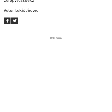
Zdroj:
VědaŽivě.cz
Autor:
Lukáš Jírovec