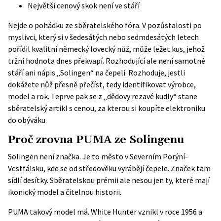
Největší cenový skok není ve stáří
Nejde o pohádku ze sběratelského fóra. V pozůstalosti po
myslivci, který si v šedesátých nebo sedmdesátých letech
pořídil kvalitní německý lovecký nůž, může ležet kus, jehož
tržní hodnota dnes překvapí. Rozhodující ale není samotné
stáří ani nápis „Solingen“ na čepeli. Rozhoduje, jestli
dokážete nůž přesně přečíst, tedy identifikovat výrobce,
model a rok. Teprve pak se z „dědovy rezavé kudly“ stane
sběratelský artikl s cenou, za kterou si koupíte elektroniku
do obýváku.
Proč zrovna PUMA ze Solingenu
Solingen není značka. Je to město v Severním Porýní-
Vestfálsku, kde se od středověku vyrábějí čepele. Značek tam
sídlí desítky. Sběratelskou prémii ale nesou jen ty, které mají
ikonický model a čitelnou historii.
PUMA takový model má. White Hunter vznikl v roce 1956 a