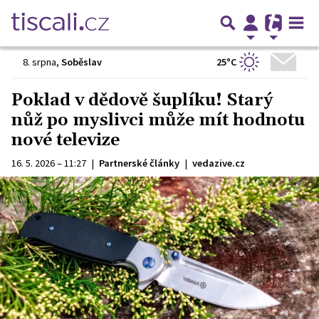
25°C
8. srpna
,
Soběslav
Poklad v dědově šuplíku! Starý
nůž po myslivci může mít hodnotu
nové televize
16. 5. 2026 – 11:27
|
Partnerské články
|
vedazive.cz