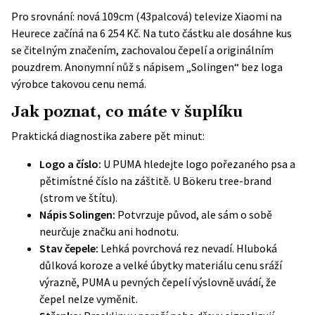
Pro srovnání: nová 109cm (43palcová) televize Xiaomi na
Heurece začíná na 6 254 Kč. Na tuto částku ale dosáhne kus
se čitelným značením, zachovalou čepelí a originálním
pouzdrem. Anonymní nůž s nápisem „Solingen“ bez loga
výrobce takovou cenu nemá.
Jak poznat, co máte v šuplíku
Praktická diagnostika zabere pět minut:
Logo a číslo:
U PUMA hledejte logo pořezaného psa a
pětimístné číslo na záštitě. U Bökeru tree-brand
(strom ve štítu).
Nápis Solingen:
Potvrzuje původ, ale sám o sobě
neurčuje značku ani hodnotu.
Stav čepele:
Lehká povrchová rez nevadí. Hluboká
důlková koroze a velké úbytky materiálu cenu sráží
výrazně, PUMA u pevných čepelí
výslovně uvádí
, že
čepel nelze vyměnit.