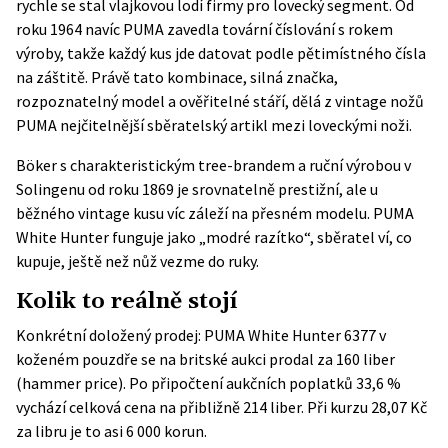
rychle se stal vlajkovou lodí firmy pro lovecký segment. Od
roku 1964 navíc PUMA zavedla
tovární číslování s rokem
výroby
, takže každý kus jde datovat podle pětimístného čísla
na záštitě. Právě tato kombinace, silná značka,
rozpoznatelný model a ověřitelné stáří, dělá z vintage nožů
PUMA nejčitelnější sběratelský artikl mezi loveckými noži.
Böker s charakteristickým tree-brandem a ruční výrobou v
Solingenu od roku 1869 je srovnatelně prestižní, ale u
běžného vintage kusu víc záleží na přesném modelu. PUMA
White Hunter funguje jako „modré razítko“, sběratel ví, co
kupuje, ještě než nůž vezme do ruky.
Kolik to reálně stojí
Konkrétní doložený prodej: PUMA White Hunter 6377 v
koženém pouzdře se na
britské aukci
prodal za 160 liber
(hammer price). Po připočtení aukčních poplatků 33,6 %
vychází celková cena na přibližně 214 liber. Při kurzu 28,07 Kč
za libru je to asi 6 000 korun.