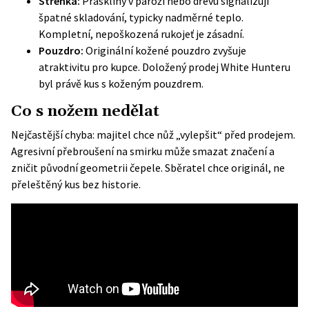
Střenka:
Praskliny v paroží nebo dřevu signalizují
špatné skladování, typicky nadměrné teplo.
Kompletní, nepoškozená rukojeť je zásadní.
Pouzdro:
Originální kožené pouzdro zvyšuje
atraktivitu pro kupce. Doložený prodej White Hunteru
byl právě kus s koženým pouzdrem.
Co s nožem nedělat
Nejčastější chyba: majitel chce nůž „vylepšit“ před prodejem.
Agresivní přebroušení na smirku může smazat značení a
zničit původní geometrii čepele. Sběratel chce originál, ne
přeleštěný kus bez historie.