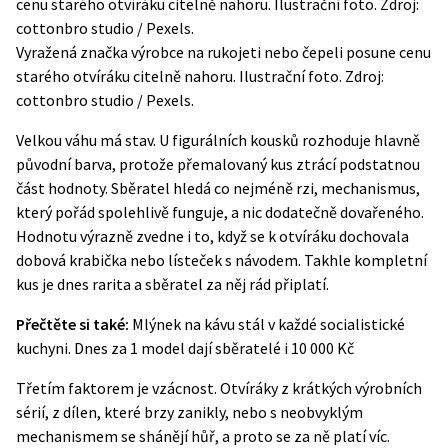
Vyražená značka výrobce na rukojeti nebo čepeli posune cenu
starého otvíráku citelně nahoru. Ilustrační foto. Zdroj:
cottonbro studio / Pexels.
Velkou váhu má stav. U figurálních kousků rozhoduje hlavně
původní barva, protože přemalovaný kus ztrácí podstatnou
část hodnoty. Sběratel hledá co nejméně rzi, mechanismus,
který pořád spolehlivě funguje, a nic dodatečně dovařeného.
Hodnotu výrazně zvedne i to, když se k otvíráku dochovala
dobová krabička nebo lísteček s návodem. Takhle kompletní
kus je dnes rarita a sběratel za něj rád připlatí.
Přečtěte si také:
Mlýnek na kávu stál v každé socialistické
kuchyni. Dnes za 1 model dají sběratelé i 10 000 Kč
Třetím faktorem je vzácnost. Otvíráky z krátkých výrobních
sérií, z dílen, které brzy zanikly, nebo s neobvyklým
mechanismem se shánějí hůř, a proto se za ně platí víc.