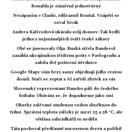
Ronalda je záměrně jednotvárný
Nezápasím v Clashi, zdůraznil Roušal. Vzápětí se
ozval Sivák
Andrea Kalivodová ukázala svůj domov: Tak bydlí
jedna z nejznámějších tváří české zábavy
Obě se jmenovaly Olja. Ruská střela Banderol
zasáhla ukrajinskou třídírnu pošty v Pavlogradu a
zabila dvě poštovní úřednice
Google Mapy vám brzy samy objednají jídlo cestou
domů. Stačí se zeptat a AI zařídí zbytek za vás
Slovenský reprezentant Hancko pálí do českého
fotbalu: Obávám se, že dopadneme jako oni
Okurky zalévané studenou vodou zhořknou do
týdne. Správná teplota zálivky je mezi 25 a 28 °C, ale
většina zahrádkářů to nedělá
Táta pochoval předčasně narozenou dceru a políbil