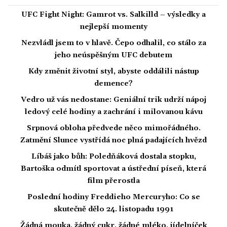
UFC Fight Night: Gamrot vs. Salkilld – výsledky a
nejlepší momenty
Nezvládl jsem to v hlavě. Čepo odhalil, co stálo za
jeho neúspěšným UFC debutem
Kdy změnit životní styl, abyste oddálili nástup
demence?
Vedro už vás nedostane: Geniální trik udrží nápoj
ledový celé hodiny a zachrání i milovanou kávu
Srpnová obloha předvede něco mimořádného.
Zatmění Slunce vystřídá noc plná padajících hvězd
Líbáš jako bůh: Poledňáková dostala stopku,
Bartoška odmítl sportovat a ústřední píseň, která
film přerostla
Poslední hodiny Freddieho Mercuryho: Co se
skutečně dělo 24. listopadu 1991
Žádná mouka, žádný cukr, žádné mléko, jídelníček