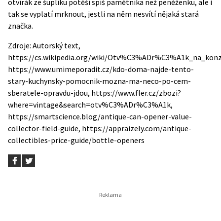
otvírák ze šuplíku potěší spíš pamětníka než peněženku, ale i
tak se vyplatí mrknout, jestli na něm nesvítí nějaká stará
značka.
Zdroje: Autorský text,
https://cs.wikipedia.org/wiki/Otv%C3%ADr%C3%A1k_na_konz
https://www.umimeporadit.cz/kdo-doma-najde-tento-
stary-kuchynsky-pomocnik-mozna-ma-neco-po-cem-
sberatele-opravdu-jdou, https://www.fler.cz/zbozi?
where=vintage&search=otv%C3%ADr%C3%A1k,
https://smartscience.blog/antique-can-opener-value-
collector-field-guide, https://appraizely.com/antique-
collectibles-price-guide/bottle-openers