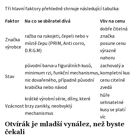
Tři hlavní faktory přehledně shrnuje následující tabulka:
Faktor
Na co se sběratel dívá
Vliv na cenu
dobře čitelná
ražba na rukojeti, čepeli nebo v
značka
Značka
místě čepu (PRIM, Anti corro,
posune cenu
výrobce
D.R.G.M)
výrazně
nahoru
původní barva u figurálních kusů,
zachovalý a
minimum rzi, funkční mechanismus,
kompletní kus
Stav
nic dovařeného, případně původní
cenu citelně
krabička nebo návod
zvedá
hůře
krátké výrobní série, dílny, které
sehnatelné
Vzácnost
brzy zanikly, neobvyklý
kusy se platí
mechanismus
víc
Otvírák je mladší vynález, než byste
čekali