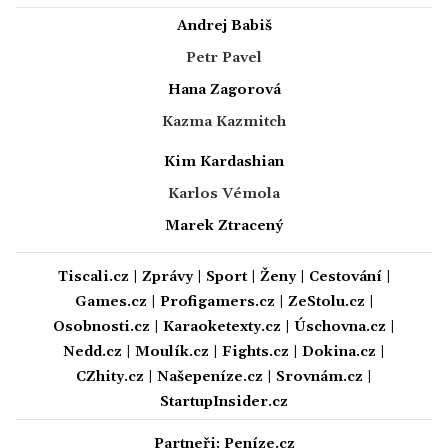
Andrej Babiš
Petr Pavel
Hana Zagorová
Kazma Kazmitch
Kim Kardashian
Karlos Vémola
Marek Ztracený
Tiscali.cz
|
Zprávy
|
Sport
|
Ženy
|
Cestování
|
Games.cz
|
Profigamers.cz
|
ZeStolu.cz
|
Osobnosti.cz
|
Karaoketexty.cz
|
Úschovna.cz
|
Nedd.cz
|
Moulík.cz
|
Fights.cz
|
Dokina.cz
|
CZhity.cz
|
Našepeníze.cz
|
Srovnám.cz
|
StartupInsider.cz
Partneři:
Peníze.cz