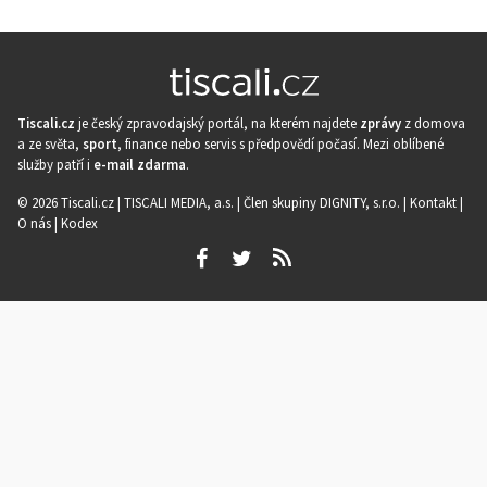
Tiscali.cz
je český zpravodajský portál, na kterém najdete
zprávy
z domova
a ze světa,
sport
, finance nebo servis s předpovědí počasí. Mezi oblíbené
služby patří i
e-mail zdarma
.
© 2026 Tiscali.cz |
TISCALI MEDIA, a.s.
|
Člen skupiny DIGNITY, s.r.o.
|
Kontakt
|
O nás
|
Kodex