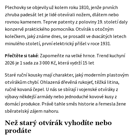
Plechovky se objevily už kolem roku 1810, jenže prvních
zhruba padesát let je lidé otevírali nožem, dlátem nebo
rovnou kamenem. Teprve patenty z poloviny 19. století daly
konzervě praktického pomocníka. Otvírák s otočným
kolečkem, jaký známe dnes, se prosadil ve dvacátých letech
minulého století, první elektrický přišel v roce 1931.
Přečtěte si také:
Zapomeňte na velké hrnce. Trend kuchyní
2026 je 1 sada za 3 000 Kč, která vydrží 15 let
Staré ruční kousky mají charakter, jaký moderním plastovým
otvírákům chybí. Ohlazená dřevěná rukojeť, těžká litina,
ručně kovaná čepel. U nás se sbírají i vojenské otvíráky z
výbavy někdejší armády nebo jednoduché kovové kusy z
domácí produkce. Právě tahle směs historie a řemesla žene
sběratelský zájem nahoru.
Než starý otvírák vyhodíte nebo
prodáte