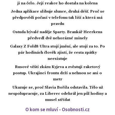
ji na čelo. Její reakce ho dostala na kolena
Jedna aplikace slibuje slunce, druhá déšť. Proč se
předpovědi počasí v telefonu tak liší a která má
pravdu
Ostuda bývalé naděje Sparty. Brankář Heerkens
předvedl dvě nehorázné minely
Galaxy Z Fold8 Ultra stojí jmění, ale stojí za to. Po
pár hodinách člověk zjistí, že cesta zpátky
neexistuje
Rusové věští zkázu Kyjeva a zvěstují raketový
postup. Ukrajinci frontu drží a nehnou se ani o
metr
Ukazuje se, proč Slavia Bořila odstavila. Tělo už
nespolupracuje, za Liberec odehrál jen půl hodiny a
musel střídat
O kom se mluví - Osobnosti.cz