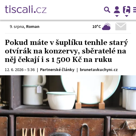
10°C
9. srpna
,
Roman
Pokud máte v šuplíku tenhle starý
otvírák na konzervy, sběratelé na
něj čekají i s 1 500 Kč na ruku
12. 6. 2026 – 5:36
|
Partnerské články
|
brunetavkuchyni.cz