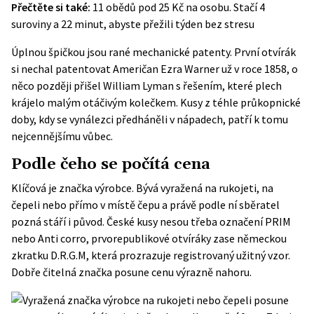
Přečtěte si také:
11 obědů pod 25 Kč na osobu. Stačí 4
suroviny a 22 minut, abyste přežili týden bez stresu
Úplnou špičkou jsou rané mechanické patenty. První otvírák
si nechal patentovat Američan Ezra Warner už v roce 1858, o
něco později přišel William Lyman s řešením, které plech
krájelo malým otáčivým kolečkem. Kusy z téhle průkopnické
doby, kdy se vynálezci předháněli v nápadech, patří k tomu
nejcennějšímu vůbec.
Podle čeho se počítá cena
Klíčová je značka výrobce. Bývá vyražená na rukojeti, na
čepeli nebo přímo v místě čepu a právě podle ní sběratel
pozná stáří i původ. České kusy nesou třeba označení PRIM
nebo Anti corro, prvorepublikové otvíráky zase německou
zkratku D.R.G.M, která prozrazuje registrovaný užitný vzor.
Dobře čitelná značka posune cenu výrazně nahoru.