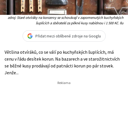
zdroj: Staré otvíráky na konzervy se schovávají v zapomenutých kuchyňských
šuplících a sběratelé za pěkné kusy nabídnou i 1 500 Kč. Ilu
Přidat mezi oblíbené zdroje na Googlu
Většina otvíráků, co se válí po kuchyňských šuplících, má
cenu v řádu desítek korun. Na bazarech a ve starožitnictvích
se běžné kusy prodávají od patnácti korun po pár stovek.
Jenže...