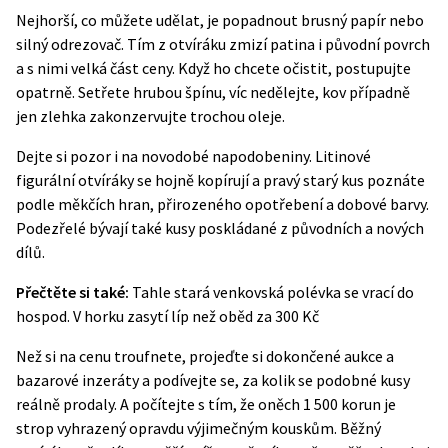
Nejhorší, co můžete udělat, je popadnout brusný papír nebo
silný odrezovač. Tím z otvíráku zmizí patina i původní povrch
a s nimi velká část ceny. Když ho chcete očistit, postupujte
opatrně. Setřete hrubou špínu, víc nedělejte, kov případně
jen zlehka zakonzervujte trochou oleje.
Dejte si pozor i na novodobé napodobeniny. Litinové
figurální otvíráky se hojně kopírují a pravý starý kus poznáte
podle měkčích hran, přirozeného opotřebení a dobové barvy.
Podezřelé bývají také kusy poskládané z původních a nových
dílů.
Přečtěte si také:
Tahle stará venkovská polévka se vrací do
hospod. V horku zasytí líp než oběd za 300 Kč
Než si na cenu troufnete, projeďte si dokončené aukce a
bazarové inzeráty a podívejte se, za kolik se podobné kusy
reálně prodaly. A počítejte s tím, že oněch 1 500 korun je
strop vyhrazený opravdu výjimečným kouskům. Běžný