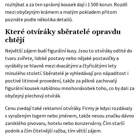
rozhýbat a za ten správný kousek dají i 1 500 korun. Rozdíl
mezi obyčejným krámem a malým pokladem přitom
poznáte podle několika detailů.
Které otvíráky sběratelé opravdu
chtějí
Největší zájem budí figurální kusy. Jsou to otvíráky odlité do
tvaru zvířete, lidské postavy nebo nějaké postavičky a
vyráběly se hlavně mezi dvacátými a čtyřicátými lety
minulého století. Sběratelé je vyhledávají pro nápaditost i
poctivé litinové provedení, takže za pěkně zachovalý
figurální kousek nabídnou mnohonásobek toho, co by dali za
obyčejný plechový otvírák.
Cenu zvedají také reklamní otvíráky. Firmy je kdysi rozdávaly
s vyraženým logem nebo jménem, takže nesou značku dávno
zaniklého pivovaru, hotelu nebo konzervárny. Čím starší
podnik a čím čitelnější ražba, tím větší zájem.