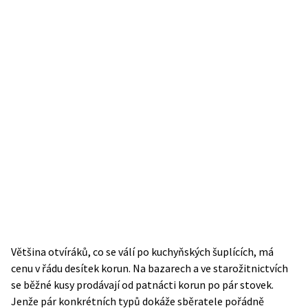
Většina otvíráků, co se válí po kuchyňských šuplících, má
cenu v řádu desítek korun. Na bazarech a ve starožitnictvích
se běžné kusy prodávají od patnácti korun po pár stovek.
Jenže pár konkrétních typů dokáže sběratele pořádně