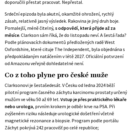
doporučili přestat pracovat. Nepřestal.
Srdeční epizoda byla akutní, okamžité ohrožení, rychlý
zásah, relativně jasný výsledek. Rakovina je jiný druh boje.
Pomalejší, méně čitelný,
s odpovědí, která přijde až za
měsíce
. Clarkson sám říká, že do listopadu neví. A šestá řada?
Podle plánovacích dokumentů předložených radě West
Oxfordshire, které cituje
The Independent
, byla objednána s
předpokládaným natáčením v létě 2027. Oficiální potvrzení
od Amazonu veřejně dohledatelné není.
Co z toho plyne pro české muže
Clarksonovi je šestašedesát. V Česku od ledna 2024 běží
pilotní program časného záchytu karcinomu prostaty určený
mužům ve věku 50 až 69 let.
Vstup je přes praktického lékaře
nebo urologa
, prvním krokem je odběr krve na PSA. Při
zvýšeném riziku následuje urologické došetření včetně
magnetické rezonance a biopsie. Program podle portálu
Záchyt
pokrývá 242 pracovišť po celé republice;