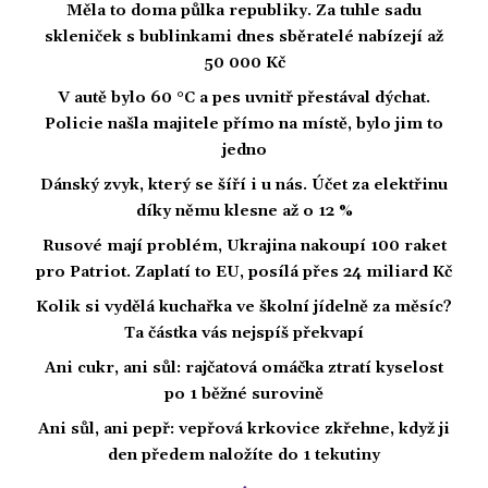
Měla to doma půlka republiky. Za tuhle sadu
skleniček s bublinkami dnes sběratelé nabízejí až
50 000 Kč
V autě bylo 60 °C a pes uvnitř přestával dýchat.
Policie našla majitele přímo na místě, bylo jim to
jedno
Dánský zvyk, který se šíří i u nás. Účet za elektřinu
díky němu klesne až o 12 %
Rusové mají problém, Ukrajina nakoupí 100 raket
pro Patriot. Zaplatí to EU, posílá přes 24 miliard Kč
Kolik si vydělá kuchařka ve školní jídelně za měsíc?
Ta částka vás nejspíš překvapí
Ani cukr, ani sůl: rajčatová omáčka ztratí kyselost
po 1 běžné surovině
Ani sůl, ani pepř: vepřová krkovice zkřehne, když ji
den předem naložíte do 1 tekutiny