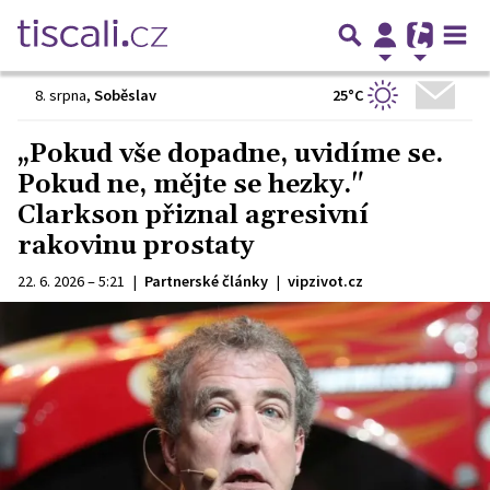
25°C
8. srpna
,
Soběslav
„Pokud vše dopadne, uvidíme se.
Pokud ne, mějte se hezky."
Clarkson přiznal agresivní
rakovinu prostaty
22. 6. 2026 – 5:21
|
Partnerské články
|
vipzivot.cz