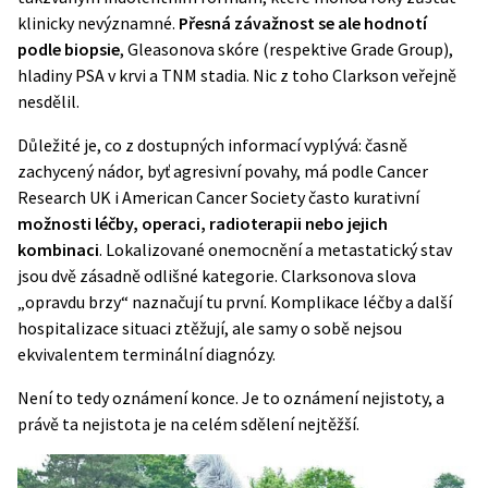
klinicky nevýznamné.
Přesná závažnost se ale hodnotí
podle biopsie
, Gleasonova skóre (respektive Grade Group),
hladiny PSA v krvi a TNM stadia. Nic z toho Clarkson veřejně
nesdělil.
Důležité je, co z dostupných informací vyplývá: časně
zachycený nádor, byť agresivní povahy, má podle
Cancer
Research UK
i
American Cancer Society
často kurativní
možnosti léčby, operaci, radioterapii nebo jejich
kombinaci
. Lokalizované onemocnění a metastatický stav
jsou dvě zásadně odlišné kategorie. Clarksonova slova
„opravdu brzy“ naznačují tu první. Komplikace léčby a další
hospitalizace situaci ztěžují, ale samy o sobě nejsou
ekvivalentem terminální diagnózy.
Není to tedy oznámení konce. Je to oznámení nejistoty, a
právě ta nejistota je na celém sdělení nejtěžší.