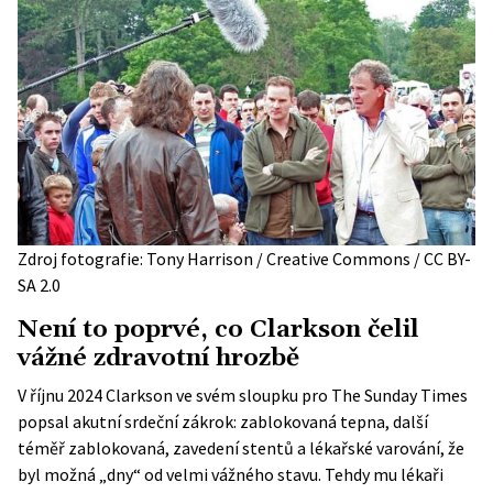
Zdroj fotografie: Tony Harrison / Creative Commons / CC BY-
SA 2.0
Není to poprvé, co Clarkson čelil
vážné zdravotní hrozbě
V říjnu 2024 Clarkson ve svém sloupku pro The Sunday Times
popsal akutní srdeční zákrok: zablokovaná tepna, další
téměř zablokovaná, zavedení stentů a lékařské varování, že
byl možná „dny“ od velmi vážného stavu. Tehdy mu lékaři