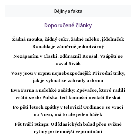
Dějiny a fakta
Doporučené články
Žádná mouka, žádný cukr, žádné mléko, jídelníček
Ronalda je záměrně jednotvárný
Nezápasím v Clashi, zdůraznil Roušal. Vzápětí se
ozval Sivák
Vosy jsou v srpnu nejnebezpečnější: Přírodní triky,
jak je vyhnat ze zahrady a domu
Ewa Farna a nelehké začátky: Zpěvačce, které radili
vrátit se do Polska, teď fanoušci nestačí tleskat
Po pěti letech zpátky v televizi! Ordinace se vrací
na Novu, má to ale jeden háček
Pět tváří Stinga: Od klasických balad přes svižné
rytmy po temnější vzpomínání