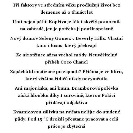
Tři faktory ve středním věku prodlužují život bez
demence až o třináct let
Umí nejen pálit: Kopřiva je lék i skvělý pomocník
na zahradě, jen je potřeba ji použít správně
Nový domov Seleny Gomez v Beverly Hills: Vlastní
kino i luxus, který překvapí
Ze sirotčince až na vrchol módy: Neuvěřitelný
příběh Coco Chanel
Zapáchá klimatizace po zapnutí? Příčina je ve filtru,
který většina řidičů nikdy nevyměnila
Ani majoránka, ani kmín. Bramborová polévka
získá hloubku díky 1 surovině, kterou Poláci
přidávají odjakživa
Kvasnicovou zálivku na rajčata nelijte do studené
půdy. Pod 15 °C droždí přestane pracovat a celá
práce je zbytečná