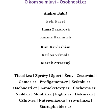
O kom se mluví - Osobnosti.cz
Andrej Babiš
Petr Pavel
Hana Zagorová
Kazma Kazmitch
Kim Kardashian
Karlos Vémola
Marek Ztracený
Tiscali.cz
|
Zprávy
|
Sport
|
Ženy
|
Cestování
|
Games.cz
|
Profigamers.cz
|
ZeStolu.cz
|
Osobnosti.cz
|
Karaoketexty.cz
|
Úschovna.cz
|
Nedd.cz
|
Moulík.cz
|
Fights.cz
|
Dokina.cz
|
CZhity.cz
|
Našepeníze.cz
|
Srovnám.cz
|
StartupInsider.cz