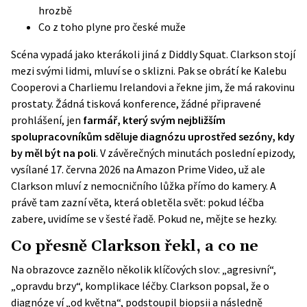
hrozbě
Co z toho plyne pro české muže
Scéna vypadá jako kterákoli jiná z Diddly Squat. Clarkson stojí
mezi svými lidmi, mluví se o sklizni. Pak se obrátí ke Kalebu
Cooperovi a Charliemu Irelandovi a řekne jim, že má rakovinu
prostaty. Žádná tisková konference, žádné připravené
prohlášení, jen
farmář, který svým nejbližším
spolupracovníkům sděluje diagnózu uprostřed sezóny, kdy
by měl být na poli
. V závěrečných minutách poslední epizody,
vysílané 17. června 2026 na Amazon Prime Video, už ale
Clarkson mluví z nemocničního lůžka přímo do kamery. A
právě tam zazní věta, která obletěla svět: pokud léčba
zabere, uvidíme se v šesté řadě. Pokud ne, mějte se hezky.
Co přesně Clarkson řekl, a co ne
Na obrazovce zaznělo několik klíčových slov: „agresivní“,
„opravdu brzy“, komplikace léčby. Clarkson popsal, že o
diagnóze ví „od května“, podstoupil biopsii a následně