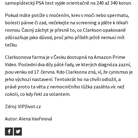
samoplátecký PSA test vyjde orientačně na 240 až 340 korun.
Pokud máte potíže s močením, krev v moči nebo spermatu,
bolesti pánve či zad, nečekejte na screening a jděte k lékaři
rovnou. Časný záchyt je přesně to, co Clarkson opakovaně
zdůrazňuje jako důvod, proč jeho příběh ještě nemusí mít
tečku.
Clarksonova farma je v Česku dostupná na Amazon Prime
Video. Poslední dva díly páté řady, ve kterých diagnóza zazní,
jsou venku od 17. června. Kdo Clarksona zná, ví, že cynismus je
jeho výchozí nastavení. Tentokrát ho na chvíli odložil, a
právě proto ta věta z nemocničního lůžka zasáhla víc než
cokoli, co kdy řekl za volantem.
Zdroj:
VIPživot.cz
Autor:
Alena Vavřinová