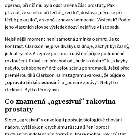
operaci, při níž mu byla odstraněna část prostaty. Pak
přiznal, že se něco při léčbě „zvrtlo“, doslova „něco se při
léčbě pokazilo“, a skončil znovu v nemocnici. Výsledek? Podle
jeho vlastních slov se výsledek dozví nejdříve v listopadu.
Nejsilnější moment není samotná zmínka o smrti. Je to
kontrast. Clarkson nejprve diváky uklidňuje, záchyt byl časný,
jednal rychle. A teprve po tomto ujištění přijde podmíněné
rozloučení. Právě ten přechod od „bude to dobré“ k „a kdyby
nebylo, tak sbohem“ drží celou scénu pohromadě. Ještě před
premiérou dílů Clarkson na Instagramu varoval, že
půjde o
„opravdu těžké sledování“
a „ponuré zprávy“. Nebyl to
clickbait. Byl to férový avíz.
Co znamená „agresivní“ rakovina
prostaty
Slovo „agresivní“ v onkologii popisuje biologické chování
nádoru, vyšší sklon k rychlému růstu a šíření oproti
takzvaným indolentním formám, které mohou roky zůstat