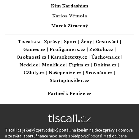
Kim Kardashian
Karlos Vémola
Marek Ztracený
Tiscali.cz
|
Zprávy
|
Sport
|
Ženy
|
Cestování
|
Games.cz
|
Profigamers.cz
|
ZeStolu.cz
|
Osobnosti.cz
|
Karaoketexty.cz
|
Úschovna.cz
|
Nedd.cz
|
Moulík.cz
|
Fights.cz
|
Dokina.cz
|
CZhity.cz
|
Našepeníze.cz
|
Srovnám.cz
|
StartupInsider.cz
Partneři:
Peníze.cz
Tiscali.cz
je český zpravodajský portál, na kterém najdete
zprávy
z domova
a ze světa,
sport
, finance nebo servis s předpovědí počasí. Mezi oblíbené