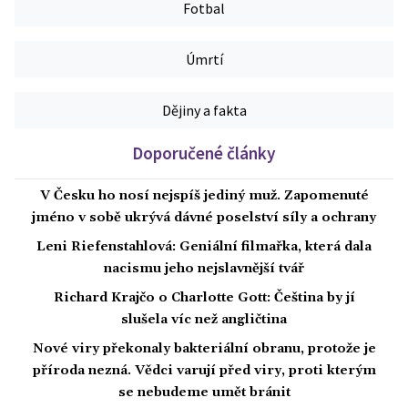
Fotbal
Úmrtí
Dějiny a fakta
Doporučené články
V Česku ho nosí nejspíš jediný muž. Zapomenuté
jméno v sobě ukrývá dávné poselství síly a ochrany
Leni Riefenstahlová: Geniální filmařka, která dala
nacismu jeho nejslavnější tvář
Richard Krajčo o Charlotte Gott: Čeština by jí
slušela víc než angličtina
Nové viry překonaly bakteriální obranu, protože je
příroda nezná. Vědci varují před viry, proti kterým
se nebudeme umět bránit