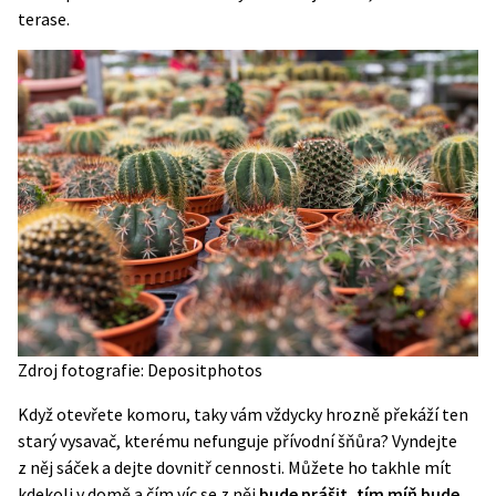
terase.
Zdroj fotografie: Depositphotos
Když otevřete komoru, taky vám vždycky hrozně překáží ten
starý vysavač, kterému nefunguje přívodní šňůra? Vyndejte
z něj sáček a dejte dovnitř cennosti. Můžete ho takhle mít
kdekoli v domě a čím víc se z něj
bude prášit, tím míň bude