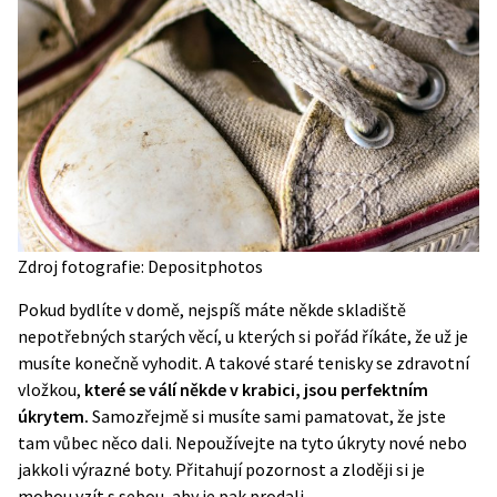
Zdroj fotografie: Depositphotos
Pokud bydlíte v domě, nejspíš máte někde skladiště
nepotřebných starých věcí, u kterých si pořád říkáte, že už je
musíte konečně vyhodit. A takové staré tenisky se zdravotní
vložkou,
které se válí někde v krabici, jsou perfektním
úkrytem.
Samozřejmě si musíte sami pamatovat, že jste
tam vůbec něco dali. Nepoužívejte na tyto úkryty nové nebo
jakkoli výrazné boty. Přitahují pozornost a zloději si je
mohou vzít s sebou, aby je pak prodali.