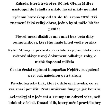
Záhada, která trvá přes 80 let: Glenn Miller
nastoupil do letadla a nikdo ho už nikdy neviděl
Týdenní horoskop od 10. do 16. srpna 2026: Tři
znamení čeká velký obrat, jedno by si mělo hlídat
peníze
Plevel mezi dlaždicemi zmizí bez octa díky
pomocníkovi, kterého máte hned vedle pračky
Kylie Minogue přiznala, co stálo za jejím útěkem ze
světové slávy: Nový dokument odhaluje roky, o
nichž doposud mlčela
Česko česká teplotní houpačka: Nejdřív rozpálená
pec, pak najednou ostrý zlom
Psychologický trik, který odzbrojí člověka, co se
vás snaží ponížit. Proti urážkám funguje jak kouzlo
Zelenskyj si z jednání s Trumpem odvezl více, než
kdokoliv čekal. Dostal slib, který mění pravidla hry