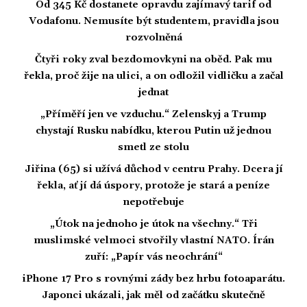
Od 345 Kč dostanete opravdu zajímavý tarif od
Vodafonu. Nemusíte být studentem, pravidla jsou
rozvolněná
Čtyři roky zval bezdomovkyni na oběd. Pak mu
řekla, proč žije na ulici, a on odložil vidličku a začal
jednat
„Příměří jen ve vzduchu.“ Zelenskyj a Trump
chystají Rusku nabídku, kterou Putin už jednou
smetl ze stolu
Jiřina (65) si užívá důchod v centru Prahy. Dcera jí
řekla, ať jí dá úspory, protože je stará a peníze
nepotřebuje
„Útok na jednoho je útok na všechny.“ Tři
muslimské velmoci stvořily vlastní NATO. Írán
zuří: „Papír vás neochrání“
iPhone 17 Pro s rovnými zády bez hrbu fotoaparátu.
Japonci ukázali, jak měl od začátku skutečně