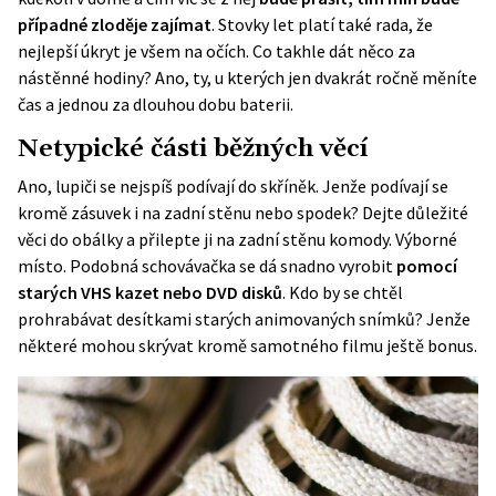
případné zloděje zajímat
. Stovky let platí také rada, že
nejlepší úkryt je všem na očích. Co takhle dát něco za
nástěnné hodiny? Ano, ty, u kterých jen dvakrát ročně měníte
čas a jednou za dlouhou dobu baterii.
Netypické části běžných věcí
Ano, lupiči se nejspíš podívají do skříněk. Jenže podívají se
kromě zásuvek i na zadní stěnu nebo spodek? Dejte důležité
věci do obálky a přilepte ji na zadní stěnu komody. Výborné
místo. Podobná schovávačka se dá snadno vyrobit
pomocí
starých VHS kazet nebo DVD disků
. Kdo by se chtěl
prohrabávat desítkami starých animovaných snímků? Jenže
některé mohou skrývat kromě samotného filmu ještě bonus.