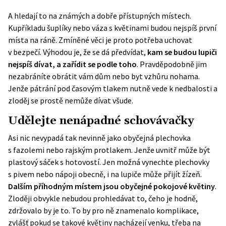
A hledají to na známých a dobře přístupných místech.
Kupříkladu šuplíky nebo váza s květinami budou nejspíš první
místa na ráně. Zmíněné věci je proto potřeba uchovat
v bezpečí. Výhodou je, že se dá předvídat,
kam se budou lupiči
nejspíš dívat, a zařídit se podle toho
. Pravděpodobně jim
nezabráníte obrátit vám dům nebo byt vzhůru nohama.
Jenže pátrání pod časovým tlakem nutně vede k nedbalosti a
zloděj se prostě nemůže dívat všude.
Udělejte nenápadné schovávačky
Asi nic nevypadá tak nevinně jako obyčejná plechovka
s fazolemi nebo rajským protlakem. Jenže uvnitř může být
plastový sáček s hotovostí. Jen možná vynechte plechovky
s pivem nebo nápoji obecně, i na lupiče může přijít žízeň.
Dalším příhodným místem jsou obyčejné pokojové květiny
.
Zloději obvykle nebudou prohledávat to, čeho je hodně,
zdržovalo by je to. To by pro ně znamenalo komplikace,
zvlášť pokud se takové květiny nacházejí venku, třeba na