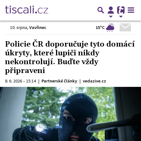
15°C
10. srpna
,
Vavřinec
Policie ČR doporučuje tyto domácí
úkryty, které lupiči nikdy
nekontrolují. Buďte vždy
připraveni
8. 6. 2026 – 15:14
|
Partnerské články
|
vedazive.cz