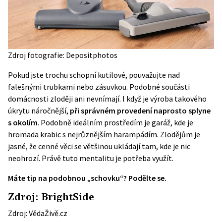
Zdroj fotografie: Depositphotos
Pokud jste trochu schopní kutilové, pouvažujte nad
falešnými trubkami nebo zásuvkou. Podobné součásti
domácnosti zloději ani nevnímají. I když je výroba takového
úkrytu náročnější,
při správném provedení naprosto splyne
s okolím
. Podobně ideálním prostředím je garáž, kde je
hromada krabic s nejrůznějším harampádím. Zlodějům je
jasné, že cenné věci se většinou ukládají tam, kde je nic
neohrozí. Právě tuto mentalitu je potřeba využít.
Máte tip na podobnou „schovku“? Podělte se.
Zdroj:
BrightSide
Zdroj:
VědaŽivě.cz