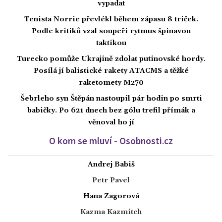
vypadat
Tenista Norrie převlékl během zápasu 8 triček.
Podle kritiků vzal soupeři rytmus špinavou
taktikou
Turecko pomůže Ukrajině zdolat putinovské hordy.
Posílá jí balistické rakety ATACMS a těžké
raketomety M270
Šebrleho syn Štěpán nastoupil pár hodin po smrti
babičky. Po 621 dnech bez gólu trefil přímák a
věnoval ho jí
O kom se mluví - Osobnosti.cz
Andrej Babiš
Petr Pavel
Hana Zagorová
Kazma Kazmitch