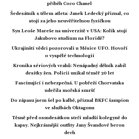
příběh Coco Chanel
Šedesátník s tělem atleta: Janek Ledecký přiznal, co
stojí za jeho neuvěřitelnou fyzičkou
Syn Leoše Mareše na univerzitě v USA: Kolik stojí
Jakubovo studium na Floridě?
Ukrajinští vědci pozorovali u Měsíce UFO. Hovoří
o vyspělé technologii
Kronika sériových vrahů: Nenápadný dělník zabil
desítky žen. Policii unikal téměř 20 let
Fascinující i nebezpečná. U pobřeží Chorvatska
udeřila mořská smršť
Do zápasu jsem šel po kalbě, přiznal BKFC šampion
ve službách Oktagonu
Těsně před osmdesátkou strčí mladší kolegyně do
kapsy. Nejkrásnější outfity Jany Švandové berou
dech