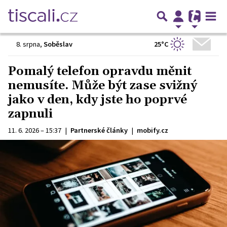
25°C
8. srpna
,
Soběslav
Pomalý telefon opravdu měnit
nemusíte. Může být zase svižný
jako v den, kdy jste ho poprvé
zapnuli
11. 6. 2026 – 15:37
|
Partnerské články
|
mobify.cz