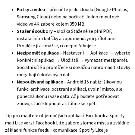
Fotky a videa
– přesuňte je do cloudu (Google Photos,
Samsung Cloud) nebo na počítač. Jedno minutové
video ve 4K zabere kolem 350 MB.
Stažené soubory
– složka Stažené se plní PDF,
instalačními balíčky a zapomenutými přílohami.
Projděte ji a smažte, co nepotřebujete.
Mezipaměť aplikace
– Nastavení → Aplikace → vyberte
konkrétní aplikaci → Úložiště → Vymazat mezipaměť.
Sociální sítě a prohlížeče si dokážou nahromadit stovky
megabajtů dočasných dat.
Nepoužívané aplikace
– Android 15 nabízí šikovnou
funkci
archivace
: odstraní aplikaci, uvolní místo, ale
ponechá ikonu i vaše data. Až ji budete potřebovat
znovu, stačí klepnout a stáhne se zpět.
Tip pro majitele objemnějších aplikací: Facebook a Spotify
mají Lite verzi. Facebook Lite zabere zlomek místa a zvládne
základní funkce feedu i komunikace. Spotify Lite je