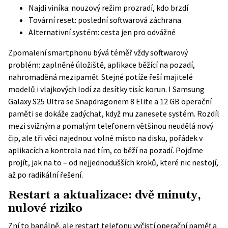
Najdi viníka: nouzový režim prozradí, kdo brzdí
Tovární reset: poslední softwarová záchrana
Alternativní systém: cesta jen pro odvážné
Zpomalení smartphonu bývá téměř vždy softwarový
problém: zaplněné úložiště, aplikace běžící na pozadí,
nahromaděná mezipaměť. Stejné potíže řeší majitelé
modelů i vlajkových lodí za desítky tisíc korun. I Samsung
Galaxy S25 Ultra se Snapdragonem 8 Elite a 12 GB operační
paměti se dokáže zadýchat, když mu zanesete systém. Rozdíl
mezi svižným a pomalým telefonem většinou neudělá nový
čip, ale tři věci najednou: volné místo na disku, pořádek v
aplikacích a kontrola nad tím, co běží na pozadí. Pojďme
projít, jak na to – od nejjednodušších kroků, které nic nestojí,
až po radikální řešení.
Restart a aktualizace: dvě minuty,
nulové riziko
Zní to banálně, ale restart telefonu vyčistí operační paměť a