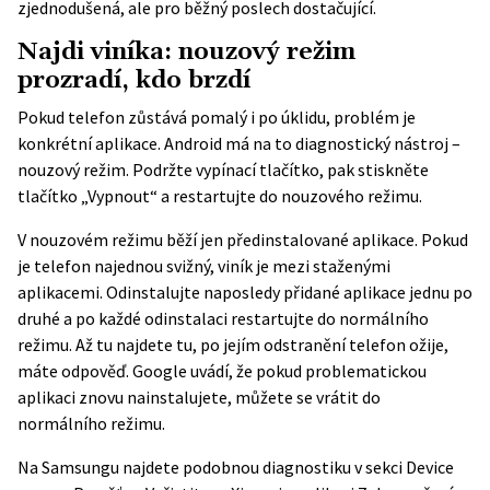
zjednodušená, ale pro běžný poslech dostačující.
Najdi viníka: nouzový režim
prozradí, kdo brzdí
Pokud telefon zůstává pomalý i po úklidu, problém je
konkrétní aplikace. Android má na to diagnostický nástroj –
nouzový režim. Podržte vypínací tlačítko, pak stiskněte
tlačítko „Vypnout“ a restartujte do nouzového režimu.
V nouzovém režimu běží jen předinstalované aplikace. Pokud
je telefon najednou svižný, viník je mezi staženými
aplikacemi. Odinstalujte naposledy přidané aplikace jednu po
druhé a po každé odinstalaci restartujte do normálního
režimu. Až tu najdete tu, po jejím odstranění telefon ožije,
máte odpověď. Google uvádí, že pokud problematickou
aplikaci znovu nainstalujete, můžete se vrátit do
normálního režimu.
Na Samsungu najdete podobnou diagnostiku v sekci Device