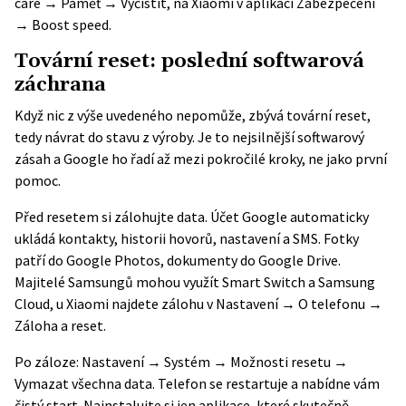
care → Paměť → Vyčistit, na Xiaomi v aplikaci Zabezpečení
→ Boost speed.
Tovární reset: poslední softwarová
záchrana
Když nic z výše uvedeného nepomůže, zbývá tovární reset,
tedy návrat do stavu z výroby. Je to nejsilnější softwarový
zásah a Google ho řadí až mezi pokročilé kroky, ne jako první
pomoc.
Před resetem si zálohujte data. Účet Google automaticky
ukládá kontakty, historii hovorů, nastavení a SMS. Fotky
patří do Google Photos, dokumenty do Google Drive.
Majitelé Samsungů mohou využít Smart Switch a Samsung
Cloud, u Xiaomi najdete zálohu v Nastavení → O telefonu →
Záloha a reset
.
Po záloze: Nastavení → Systém → Možnosti resetu →
Vymazat všechna data. Telefon se restartuje a nabídne vám
čistý start. Nainstalujte si jen aplikace, které skutečně