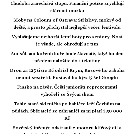
Chudoba zanechává stopu. Finanční potíže zrychlují
stárnutí mozku
Moby na Colours of Ostrava: Střízlivý, mokrý od
deště, a přesto přichystal nejlepší večer festivalu
Vyhlašujeme nejhorší letní boty pro seniory. Nosí
je všude, ale ohrožují se tím
Ani sůl, ani koření: kuře bude šťavnaté, když ho den
předem naložíte do 1 tekutiny
Dron za 125 tisíc Kč odřízl Krym, Rusové ho zaboha
neumí sestřelit. Postavil ho bývalý šéf Googlu
Fiasko na závěr. Čeští juniorští reprezentanti
vyhořeli se Švýcarskem
Tahle stará sklenička po babičce leží Čechům na
půdách. Sběratelé ze zahraničí za ni platí i 50 000
Kč
Sovětský inženýr odstranil z motoru klíčový díl a