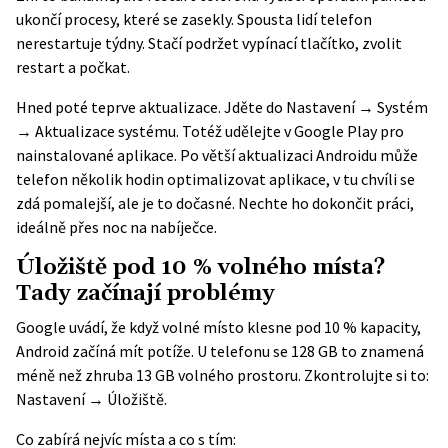
ukončí procesy, které se zasekly. Spousta lidí telefon
nerestartuje týdny. Stačí podržet vypínací tlačítko, zvolit
restart a počkat.
Hned poté teprve aktualizace. Jděte do Nastavení → Systém
→ Aktualizace systému. Totéž udělejte v Google Play pro
nainstalované aplikace. Po větší aktualizaci Androidu může
telefon několik hodin optimalizovat aplikace, v tu chvíli se
zdá pomalejší, ale je to dočasné. Nechte ho dokončit práci,
ideálně přes noc na nabíječce.
Úložiště pod 10 % volného místa?
Tady začínají problémy
Google uvádí
, že když volné místo klesne pod 10 % kapacity,
Android začíná mít potíže. U telefonu se 128 GB to znamená
méně než zhruba 13 GB volného prostoru. Zkontrolujte si to:
Nastavení → Úložiště.
Co zabírá nejvíc místa a co s tím: