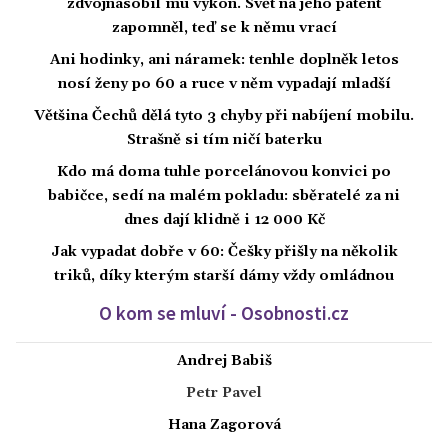
zdvojnásobil mu výkon. Svět na jeho patent
zapomněl, teď se k němu vrací
Ani hodinky, ani náramek: tenhle doplněk letos
nosí ženy po 60 a ruce v něm vypadají mladší
Většina Čechů dělá tyto 3 chyby při nabíjení mobilu.
Strašně si tím ničí baterku
Kdo má doma tuhle porcelánovou konvici po
babičce, sedí na malém pokladu: sběratelé za ni
dnes dají klidně i 12 000 Kč
Jak vypadat dobře v 60: Češky přišly na několik
triků, díky kterým starší dámy vždy omládnou
O kom se mluví - Osobnosti.cz
Andrej Babiš
Petr Pavel
Hana Zagorová