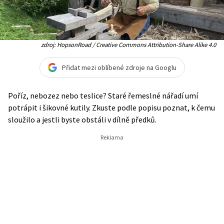
zdroj: HopsonRoad / Creative Commons Attribution-Share Alike 4.0
Přidat mezi oblíbené zdroje na Googlu
Poříz, nebozez nebo teslice? Staré řemeslné nářadí umí
potrápit i šikovné kutily. Zkuste podle popisu poznat, k čemu
sloužilo a jestli byste obstáli v dílně předků.