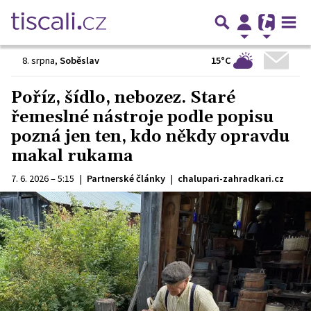
15°C
8. srpna
,
Soběslav
Poříz, šídlo, nebozez. Staré
řemeslné nástroje podle popisu
pozná jen ten, kdo někdy opravdu
makal rukama
7. 6. 2026 – 5:15
|
Partnerské články
|
chalupari-zahradkari.cz