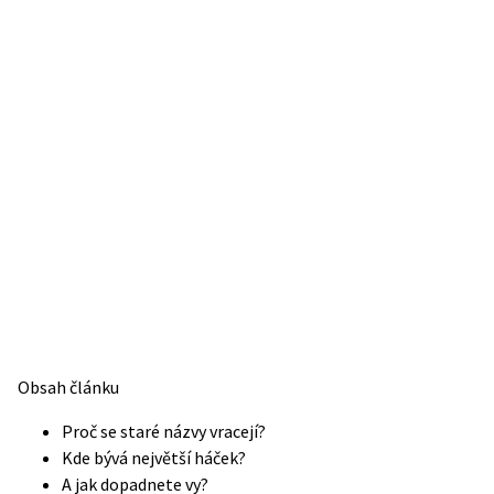
Obsah článku
Proč se staré názvy vracejí?
Kde bývá největší háček?
A jak dopadnete vy?