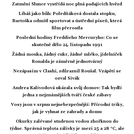
Zatmění Slunce vystřídá noc plná padajících hvězd
Líbáš jako bůh: Poledňáková dostala stopku,
Bartoška odmítl sportovat a ústřední píseň, která
film přerostla
Poslední hodiny Freddieho Mercuryho: Co se
skutečně dělo 24. listopadu 1991
Žádná mouka, žádný cukr, žádné mléko, jídelníček
Ronalda je záměrně jednotvárný
Nezápasím v Clashi, zdůraznil Roušal. Vzápětí se
ozval Sivák
Andrea Kalivodová ukázala svůj domov: Tak bydlí
jedna z nejznámějších tváří české zábavy
Vosy jsou v srpnu nejnebezpečnější: Přírodní triky,
jak je vyhnat ze zahrady a domu
Okurky zalévané studenou vodou zhořknou do
týdne. Správná teplota zálivky je mezi 25 a 28 °C, ale