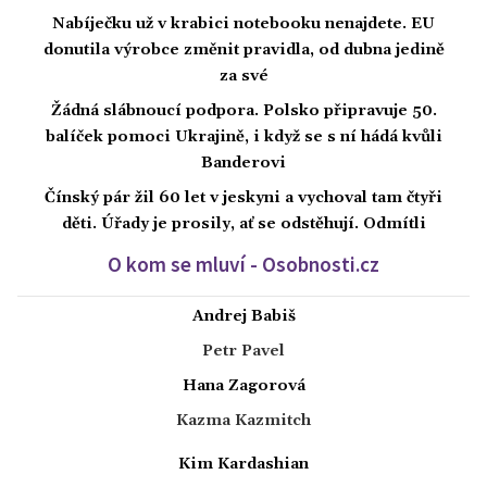
Nabíječku už v krabici notebooku nenajdete. EU
donutila výrobce změnit pravidla, od dubna jedině
za své
Žádná slábnoucí podpora. Polsko připravuje 50.
balíček pomoci Ukrajině, i když se s ní hádá kvůli
Banderovi
Čínský pár žil 60 let v jeskyni a vychoval tam čtyři
děti. Úřady je prosily, ať se odstěhují. Odmítli
O kom se mluví - Osobnosti.cz
Andrej Babiš
Petr Pavel
Hana Zagorová
Kazma Kazmitch
Kim Kardashian