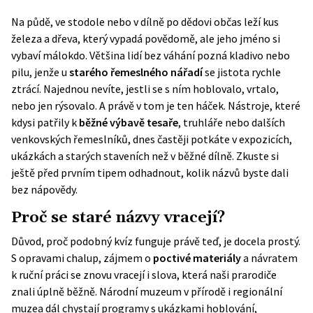
Na půdě, ve stodole nebo v dílně po dědovi občas leží kus
železa a dřeva, který vypadá povědomě, ale jeho jméno si
vybaví málokdo. Většina lidí bez váhání pozná kladivo nebo
pilu, jenže u
starého řemeslného nářadí
se jistota rychle
ztrácí. Najednou nevíte, jestli se s ním hoblovalo, vrtalo,
nebo jen rýsovalo. A právě v tom je ten háček. Nástroje, které
kdysi patřily k
běžné výbavě tesaře
, truhláře nebo dalších
venkovských řemeslníků, dnes častěji potkáte v expozicích,
ukázkách a starých staveních než v běžné dílně. Zkuste si
ještě před prvním tipem odhadnout, kolik názvů byste dali
bez nápovědy.
Proč se staré názvy vracejí?
Důvod, proč podobný kvíz funguje právě teď, je docela prostý.
S opravami chalup, zájmem o
poctivé materiály
a návratem
k ruční práci se znovu vracejí i slova, která naši prarodiče
znali úplně běžně. Národní muzeum v přírodě i regionální
muzea dál chystají programy s ukázkami hoblování,