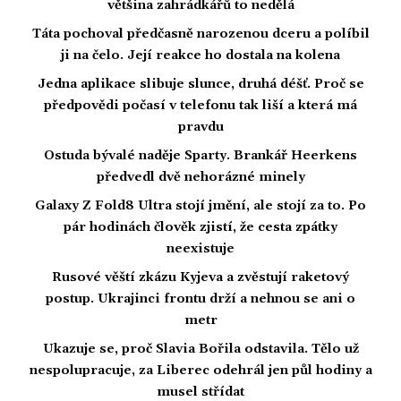
většina zahrádkářů to nedělá
Táta pochoval předčasně narozenou dceru a políbil
ji na čelo. Její reakce ho dostala na kolena
Jedna aplikace slibuje slunce, druhá déšť. Proč se
předpovědi počasí v telefonu tak liší a která má
pravdu
Ostuda bývalé naděje Sparty. Brankář Heerkens
předvedl dvě nehorázné minely
Galaxy Z Fold8 Ultra stojí jmění, ale stojí za to. Po
pár hodinách člověk zjistí, že cesta zpátky
neexistuje
Rusové věští zkázu Kyjeva a zvěstují raketový
postup. Ukrajinci frontu drží a nehnou se ani o
metr
Ukazuje se, proč Slavia Bořila odstavila. Tělo už
nespolupracuje, za Liberec odehrál jen půl hodiny a
musel střídat