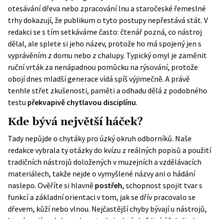
otesávání dřeva nebo zpracování lnu a staročeské řemeslné
trhy dokazují, že publikum o tyto postupy nepřestává stát. V
redakci se s tím setkáváme často: čtenář pozná, co nástroj
dělal, ale splete si jeho název, protože ho má spojený jen s
vyprávěním z domu nebo z chalupy. Typický omyl je zaměnit
ruční vrták za nenápadnou pomůcku na rýsování, protože
obojí dnes mladší generace vídá spíš výjimečně. A právě
tenhle střet zkušenosti, paměti a odhadu dělá z podobného
testu
překvapivě chytlavou disciplínu
.
Kde bývá největší háček?
Tady nepůjde o chytáky pro úzký okruh odborníků. Naše
redakce vybrala ty otázky do kvízu z reálných popisů a použití
tradičních nástrojů doložených v muzejních a vzdělávacích
materiálech, takže nejde o vymyšlené názvy ani o hádání
naslepo. Ověříte si hlavně
postřeh
, schopnost spojit tvar s
funkcí a základní orientaci v tom, jak se dřív pracovalo se
dřevem, kůží nebo vlnou. Nejčastější chyby bývají u nástrojů,