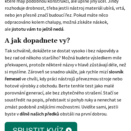
které mají podobnou konstrukci, ale úplně jiný účel. Jindy
rozhoduje drobnost, třeba jestli nástroj materiál ubírá, vrtá,
nebo jen přesně značí budoucí řez. Pokud máte něco
odpracováno kolem chalupy, možná získáte náskok,
ale
jistotu vám to ještě nedá
.
A jak dopadnete vy?
Tak schválně, dokážete se dostat vysoko i bez nápovědy a
bez rad od někoho staršího? Možná budete výsledkem mile
překvapeni, protože některé názvy v hlavě zůstávají déle, než
si myslíme. Zároveň se snadno ukáže, jak rychle mizí
slovník
řemesel
ve chvíli, kdy práci nástrojů převezmou stroje nebo
hotové výrobky z obchodu. Berte tenhle test jako malé
porovnání generací, ale bez zbytečného strašení. Stačí se
soustředit na popis, představit si pohyb ruky a nenechat se
zmást podobně znějícími možnostmi. Uvidíte sami, jestli
byste v
dílně našich předků
obstáli na první dobrou.