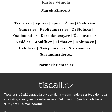
Karlos Vémola
Marek Ztracený
Tiscali.cz
|
Zprávy
|
Sport
|
Ženy
|
Cestování
|
Games.cz
|
Profigamers.cz
|
ZeStolu.cz
|
Osobnosti.cz
|
Karaoketexty.cz
|
Úschovna.cz
|
Nedd.cz
|
Moulík.cz
|
Fights.cz
|
Dokina.cz
|
CZhity.cz
|
Našepeníze.cz
|
Srovnám.cz
|
StartupInsider.cz
Partneři:
Peníze.cz
Tiscali.cz
je český zpravodajský portál, na kterém najdete
zprávy
z domova
a ze světa,
sport
, finance nebo servis s předpovědí počasí. Mezi oblíbené
služby patří i
e-mail zdarma
.