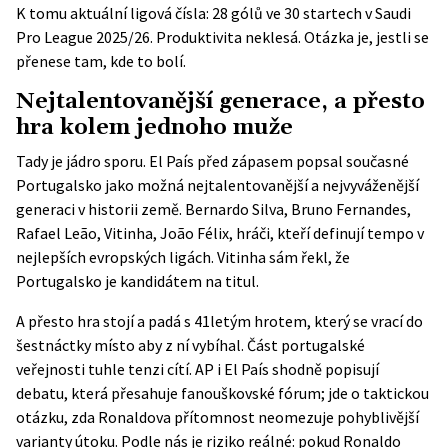
K tomu aktuální ligová čísla: 28 gólů ve 30 startech v Saudi
Pro League 2025/26. Produktivita neklesá. Otázka je, jestli se
přenese tam, kde to bolí.
Nejtalentovanější generace, a přesto
hra kolem jednoho muže
Tady je jádro sporu. El País před zápasem popsal současné
Portugalsko jako možná nejtalentovanější a nejvyváženější
generaci v historii země. Bernardo Silva, Bruno Fernandes,
Rafael Leão, Vitinha, João Félix, hráči, kteří definují tempo v
nejlepších evropských ligách. Vitinha sám řekl, že
Portugalsko je kandidátem na titul.
A přesto hra stojí a padá s 41letým hrotem, který se vrací do
šestnáctky místo aby z ní vybíhal. Část portugalské
veřejnosti tuhle tenzi cítí. AP i El País shodně popisují
debatu, která přesahuje fanouškovské fórum; jde o taktickou
otázku, zda Ronaldova přítomnost neomezuje pohyblivější
varianty útoku. Podle nás je riziko reálné: pokud Ronaldo