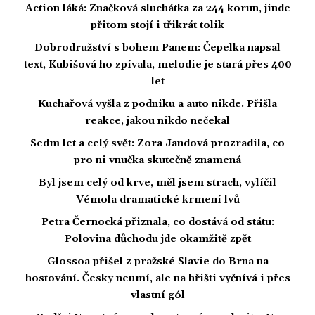
Action láká: Značková sluchátka za 244 korun, jinde
přitom stojí i třikrát tolik
Dobrodružství s bohem Panem: Čepelka napsal
text, Kubišová ho zpívala, melodie je stará přes 400
let
Kuchařová vyšla z podniku a auto nikde. Přišla
reakce, jakou nikdo nečekal
Sedm let a celý svět: Zora Jandová prozradila, co
pro ni vnučka skutečně znamená
Byl jsem celý od krve, měl jsem strach, vylíčil
Vémola dramatické krmení lvů
Petra Černocká přiznala, co dostává od státu:
Polovina důchodu jde okamžitě zpět
Glossoa přišel z pražské Slavie do Brna na
hostování. Česky neumí, ale na hřišti vyčnívá i přes
vlastní gól