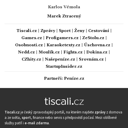
Karlos Vémola
Marek Ztracený
Tiscali.cz
|
Zprávy
|
Sport
|
Ženy
|
Cestování
|
Games.cz
|
Profigamers.cz
|
ZeStolu.cz
|
Osobnosti.cz
|
Karaoketexty.cz
|
Úschovna.cz
|
Nedd.cz
|
Moulík.cz
|
Fights.cz
|
Dokina.cz
|
CZhity.cz
|
Našepeníze.cz
|
Srovnám.cz
|
StartupInsider.cz
Partneři:
Peníze.cz
Tiscali.cz
je český zpravodajský portál, na kterém najdete
zprávy
z domova
a ze světa,
sport
, finance nebo servis s předpovědí počasí. Mezi oblíbené
služby patří i
e-mail zdarma
.