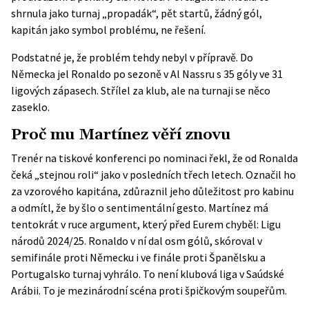
shrnula jako turnaj „propadák“, pět startů, žádný gól,
kapitán jako symbol problému, ne řešení.
Podstatné je, že problém tehdy nebyl v přípravě. Do
Německa jel Ronaldo po sezoně v Al Nassru s 35 góly ve 31
ligových zápasech. Střílel za klub, ale na turnaji se něco
zaseklo.
Proč mu Martínez věří znovu
Trenér na tiskové konferenci po nominaci řekl, že od Ronalda
čeká „stejnou roli“ jako v posledních třech letech. Označil ho
za vzorového kapitána, zdůraznil jeho důležitost pro kabinu
a odmítl, že by šlo o sentimentální gesto. Martínez má
tentokrát v ruce argument, který před Eurem chyběl:
Ligu
národů 2024/25
. Ronaldo v ní dal osm gólů, skóroval v
semifinále proti Německu i ve finále proti Španělsku a
Portugalsko turnaj vyhrálo. To není klubová liga v Saúdské
Arábii. To je mezinárodní scéna proti špičkovým soupeřům.