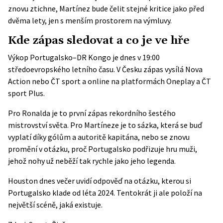
znovu ztichne, Martínez bude čelit stejné kritice jako před
dvěma lety, jen s menším prostorem na výmluvy.
Kde zápas sledovat a co je ve hře
Výkop Portugalsko–DR Kongo je dnes v 19:00
středoevropského letního času. V Česku zápas vysílá Nova
Action nebo ČT sport a online na platformách Oneplay a ČT
sport Plus.
Pro Ronalda je to první zápas rekordního šestého
mistrovství světa. Pro Martíneze je to sázka, která se buď
vyplatí díky gólům a autoritě kapitána, nebo se znovu
promění v otázku, proč Portugalsko podřizuje hru muži,
jehož nohy už neběží tak rychle jako jeho legenda.
Houston dnes večer uvidí odpověď na otázku, kterou si
Portugalsko klade od léta 2024. Tentokrát ji ale položí na
největší scéně, jaká existuje.