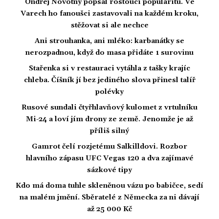
Ondřej Novotný popsal rostoucí popularitu. Ve
Varech ho fanoušci zastavovali na každém kroku,
stěžovat si ale nechce
Ani strouhanka, ani mléko: karbanátky se
nerozpadnou, když do masa přidáte 1 surovinu
Stařenka si v restauraci vytáhla z tašky krajíc
chleba. Číšník jí bez jediného slova přinesl talíř
polévky
Rusové sundali čtyřhlavňový kulomet z vrtulníku
Mi-24 a loví jím drony ze země. Jenomže je až
příliš silný
Gamrot čelí rozjetému Salkilldovi. Rozbor
hlavního zápasu UFC Vegas 120 a dva zajímavé
sázkové tipy
Kdo má doma tuhle skleněnou vázu po babičce, sedí
na malém jmění. Sběratelé z Německa za ni dávají
až 25 000 Kč