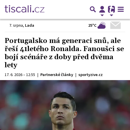
25°C
7. srpna
,
Lada
Portugalsko má generaci snů, ale
řeší 41letého Ronalda. Fanoušci se
bojí scénáře z doby před dvěma
lety
17. 6. 2026 – 12:55
|
Partnerské články
|
sportyzive.cz