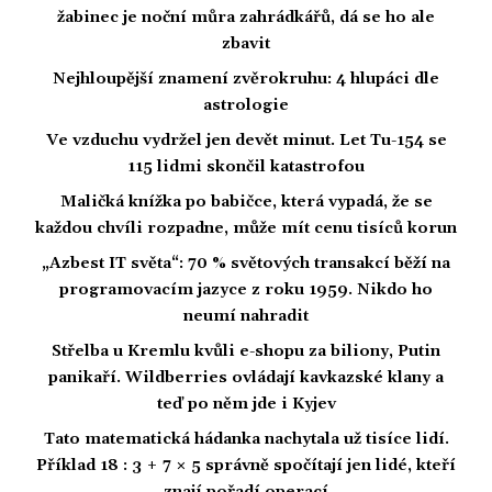
žabinec je noční můra zahrádkářů, dá se ho ale
zbavit
Nejhloupější znamení zvěrokruhu: 4 hlupáci dle
astrologie
Ve vzduchu vydržel jen devět minut. Let Tu-154 se
115 lidmi skončil katastrofou
Maličká knížka po babičce, která vypadá, že se
každou chvíli rozpadne, může mít cenu tisíců korun
„Azbest IT světa“: 70 % světových transakcí běží na
programovacím jazyce z roku 1959. Nikdo ho
neumí nahradit
Střelba u Kremlu kvůli e-shopu za biliony, Putin
panikaří. Wildberries ovládají kavkazské klany a
teď po něm jde i Kyjev
Tato matematická hádanka nachytala už tisíce lidí.
Příklad 18 : 3 + 7 × 5 správně spočítají jen lidé, kteří