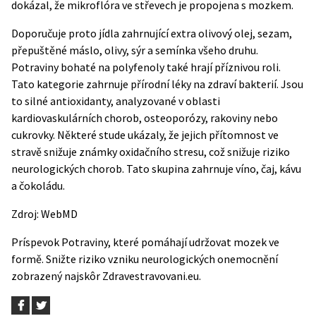
dokázal, že mikroflóra ve střevech je propojena s mozkem.
Doporučuje proto jídla zahrnující extra olivový olej, sezam,
přepuštěné máslo, olivy, sýr a semínka všeho druhu.
Potraviny bohaté na polyfenoly také hrají příznivou roli.
Tato kategorie zahrnuje přírodní léky na zdraví bakterií. Jsou
to silné antioxidanty, analyzované v oblasti
kardiovaskulárních chorob, osteoporózy, rakoviny nebo
cukrovky. Některé stude ukázaly, že jejich přítomnost ve
stravě snižuje známky oxidačního stresu, což snižuje riziko
neurologických chorob. Tato skupina zahrnuje víno, čaj, kávu
a čokoládu.
Zdroj: WebMD
Príspevok
Potraviny, které pomáhají udržovat mozek ve
formě. Snižte riziko vzniku neurologických onemocnění
zobrazený najskôr
Zdravestravovani.eu
.