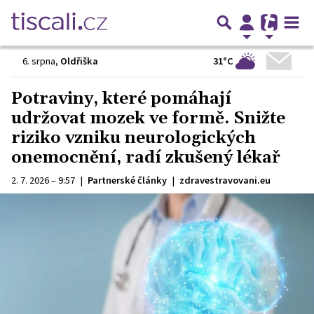
31°C
6. srpna
,
Oldřiška
Potraviny, které pomáhají
udržovat mozek ve formě. Snižte
riziko vzniku neurologických
onemocnění, radí zkušený lékař
2. 7. 2026 – 9:57
|
Partnerské články
|
zdravestravovani.eu