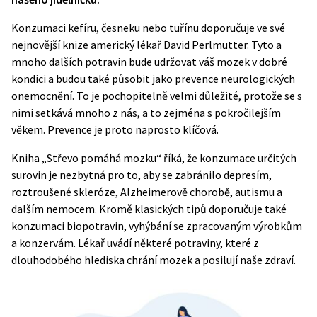
Konzumaci kefíru, česneku nebo tuřínu doporučuje ve své
nejnovější knize americký lékař David Perlmutter. Tyto a
mnoho dalších potravin bude udržovat váš mozek v dobré
kondici a budou také působit jako prevence neurologických
onemocnění. To je pochopitelně velmi důležité, protože se s
nimi setkává mnoho z nás, a to zejména s pokročilejším
věkem. Prevence je proto naprosto klíčová.
Kniha „Střevo pomáhá mozku“ říká, že konzumace určitých
surovin je nezbytná pro to, aby se zabránilo depresím,
roztroušené skleróze, Alzheimerově chorobě, autismu a
dalším nemocem. Kromě klasických tipů doporučuje také
konzumaci biopotravin, vyhýbání se zpracovaným výrobkům
a konzervám. Lékař uvádí některé potraviny, které z
dlouhodobého hlediska chrání mozek a posilují naše zdraví.