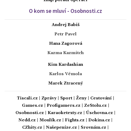
znají pořadí operací
O kom se mluví - Osobnosti.cz
Andrej Babiš
Petr Pavel
Hana Zagorová
Kazma Kazmitch
Kim Kardashian
Karlos Vémola
Marek Ztracený
Tiscali.cz
|
Zprávy
|
Sport
|
Ženy
|
Cestování
|
Games.cz
|
Profigamers.cz
|
ZeStolu.cz
|
Osobnosti.cz
|
Karaoketexty.cz
|
Úschovna.cz
|
Nedd.cz
|
Moulík.cz
|
Fights.cz
|
Dokina.cz
|
CZhity.cz
|
Našepeníze.cz
|
Srovnám.cz
|