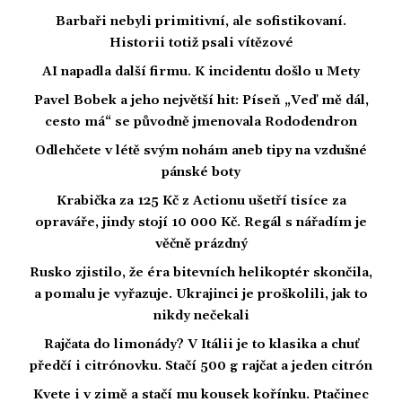
Barbaři nebyli primitivní, ale sofistikovaní.
Historii totiž psali vítězové
AI napadla další firmu. K incidentu došlo u Mety
Pavel Bobek a jeho největší hit: Píseň „Veď mě dál,
cesto má“ se původně jmenovala Rododendron
Odlehčete v létě svým nohám aneb tipy na vzdušné
pánské boty
Krabička za 125 Kč z Actionu ušetří tisíce za
opraváře, jindy stojí 10 000 Kč. Regál s nářadím je
věčně prázdný
Rusko zjistilo, že éra bitevních helikoptér skončila,
a pomalu je vyřazuje. Ukrajinci je proškolili, jak to
nikdy nečekali
Rajčata do limonády? V Itálii je to klasika a chuť
předčí i citrónovku. Stačí 500 g rajčat a jeden citrón
Kvete i v zimě a stačí mu kousek kořínku. Ptačinec