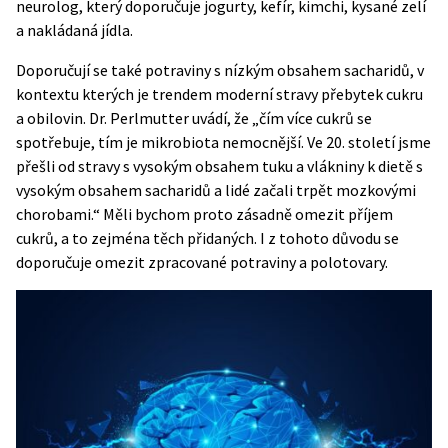
neurolog, který doporučuje jogurty, kefír, kimchi, kysané zelí
a nakládaná jídla.
Doporučují se také potraviny s nízkým obsahem sacharidů, v
kontextu kterých je trendem moderní stravy přebytek cukru
a obilovin. Dr. Perlmutter uvádí, že „čím více cukrů se
spotřebuje, tím je mikrobiota nemocnější. Ve 20. století jsme
přešli od stravy s vysokým obsahem tuku a vlákniny k dietě s
vysokým obsahem sacharidů a lidé začali trpět mozkovými
chorobami.“ Měli bychom proto zásadně omezit příjem
cukrů, a to zejména těch přidaných. I z tohoto důvodu se
doporučuje omezit zpracované potraviny a polotovary.