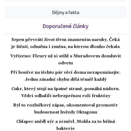
Dějiny a fakta
Doporučené články
Srpen převrátí život třem znamením naruby. Čeká
je štěstí, odměna i změna, na kterou dlouho čekala
Vyřízeno: Fleury už si stihl s Muradovem domluvit
odvetu
Při bouřce na těchto pár věcí doma nezapomínejte.
Jednu zásadní chybu dělá téměř každý
Cukr, který stojí na špatné straně, pomáhá nádoru.
Vědci odhalili nebezpečnou roli fruktózy
Byl to rozlučkový zápas, okomentoval promotér
budoucnost hvězdy Oktagonu
Chlapec snědl sýr a zemřel. Mohla za to běžná
bakterie