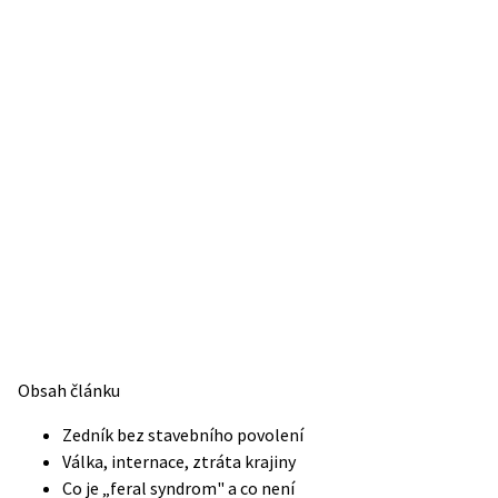
Obsah článku
Zedník bez stavebního povolení
Válka, internace, ztráta krajiny
Co je „feral syndrom" a co není