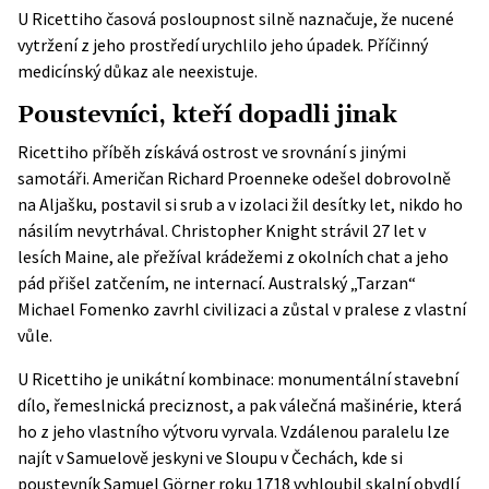
U Ricettiho časová posloupnost silně naznačuje, že nucené
vytržení z jeho prostředí urychlilo jeho úpadek. Příčinný
medicínský důkaz ale neexistuje.
Poustevníci, kteří dopadli jinak
Ricettiho příběh získává ostrost ve srovnání s jinými
samotáři. Američan Richard Proenneke odešel dobrovolně
na Aljašku, postavil si srub a v izolaci žil desítky let, nikdo ho
násilím nevytrhával. Christopher Knight strávil 27 let v
lesích Maine, ale přežíval krádežemi z okolních chat a jeho
pád přišel zatčením, ne internací. Australský „Tarzan“
Michael Fomenko zavrhl civilizaci a zůstal v pralese z vlastní
vůle.
U Ricettiho je unikátní kombinace: monumentální stavební
dílo, řemeslnická preciznost, a pak válečná mašinérie, která
ho z jeho vlastního výtvoru vyrvala. Vzdálenou paralelu lze
najít v Samuelově jeskyni ve
Sloupu v Čechách
, kde si
poustevník Samuel Görner roku 1718 vyhloubil skalní obydlí