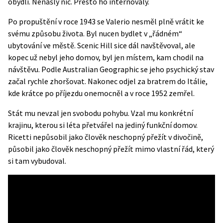
obydlí. Nenašly nic. Přesto ho internovaly.
Po propuštění v roce 1943 se Valerio nesměl plně vrátit ke
svému způsobu života. Byl nucen bydlet v „řádném“
ubytování ve městě. Scenic Hill sice dál navštěvoval, ale
kopec už nebyl jeho domov, byl jen místem, kam chodil na
návštěvu. Podle
Australian Geographic
se jeho psychický stav
začal rychle zhoršovat. Nakonec odjel za bratrem do Itálie,
kde krátce po příjezdu onemocněl a v roce 1952 zemřel.
Stát mu nevzal jen svobodu pohybu. Vzal mu konkrétní
krajinu, kterou si léta přetvářel na jediný funkční domov.
Ricetti nepůsobil jako člověk neschopný přežít v divočině,
působil jako člověk neschopný přežít mimo vlastní řád, který
si tam vybudoval.