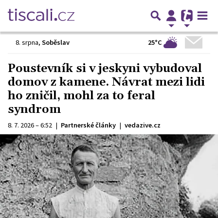
25°C
8. srpna
,
Soběslav
Poustevník si v jeskyni vybudoval
domov z kamene. Návrat mezi lidi
ho zničil, mohl za to feral
syndrom
8. 7. 2026 – 6:52
|
Partnerské články
|
vedazive.cz