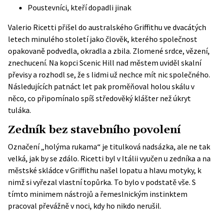
Poustevníci, kteří dopadli jinak
Valerio Ricetti přišel do australského Griffithu ve dvacátých
letech minulého století jako člověk, kterého společnost
opakovaně podvedla, okradla a zbila. Zlomené srdce, vězení,
znechucení. Na kopci Scenic Hill nad městem uviděl skalní
převisy a rozhodl se, že s lidmi už nechce mít nic společného.
Následujících patnáct let pak proměňoval holou skálu v
něco, co připomínalo spíš středověký klášter než úkryt
tuláka.
Zedník bez stavebního povolení
Označení „holýma rukama“ je titulková nadsázka, ale ne tak
velká, jak by se zdálo.
Ricetti byl v Itálii vyučen u zedníka
a na
městské skládce v Griffithu našel lopatu a hlavu motyky, k
nimž si vyřezal vlastní topůrka. To bylo v podstatě vše. S
tímto minimem nástrojů a řemeslnickým instinktem
pracoval převážně v noci, kdy ho nikdo nerušil.