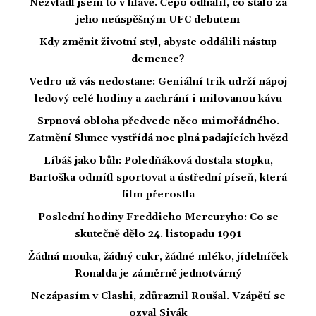
Nezvládl jsem to v hlavě. Čepo odhalil, co stálo za
jeho neúspěšným UFC debutem
Kdy změnit životní styl, abyste oddálili nástup
demence?
Vedro už vás nedostane: Geniální trik udrží nápoj
ledový celé hodiny a zachrání i milovanou kávu
Srpnová obloha předvede něco mimořádného.
Zatmění Slunce vystřídá noc plná padajících hvězd
Líbáš jako bůh: Poledňáková dostala stopku,
Bartoška odmítl sportovat a ústřední píseň, která
film přerostla
Poslední hodiny Freddieho Mercuryho: Co se
skutečně dělo 24. listopadu 1991
Žádná mouka, žádný cukr, žádné mléko, jídelníček
Ronalda je záměrně jednotvárný
Nezápasím v Clashi, zdůraznil Roušal. Vzápětí se
ozval Sivák