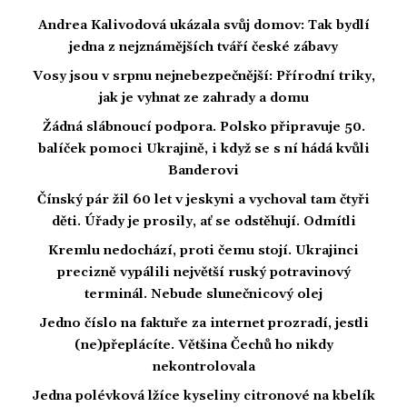
Andrea Kalivodová ukázala svůj domov: Tak bydlí
jedna z nejznámějších tváří české zábavy
Vosy jsou v srpnu nejnebezpečnější: Přírodní triky,
jak je vyhnat ze zahrady a domu
Žádná slábnoucí podpora. Polsko připravuje 50.
balíček pomoci Ukrajině, i když se s ní hádá kvůli
Banderovi
Čínský pár žil 60 let v jeskyni a vychoval tam čtyři
děti. Úřady je prosily, ať se odstěhují. Odmítli
Kremlu nedochází, proti čemu stojí. Ukrajinci
precizně vypálili největší ruský potravinový
terminál. Nebude slunečnicový olej
Jedno číslo na faktuře za internet prozradí, jestli
(ne)přeplácíte. Většina Čechů ho nikdy
nekontrolovala
Jedna polévková lžíce kyseliny citronové na kbelík