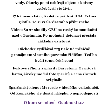
vody. Okurky po ní nabírají objem a kořeny
vstřebávají víc živin
17 let manželství, tři děti a pak test DNA: Celina
zjistila, že si vzala vlastního příbuzného
Video: Su-27 shodily GBU na ruský komunikační
uzel v Bachmutu. Po mohutné detonaci přestala
základna existovat
Důchodce vydělával 225 tisíc Kč měsíčně
pronájmem vlastního pozemku řidičům. Teď ho
kvůli tomu čeká soud
Fejkové iPhony zaplavily Barcelonu. Oranžová
barva, široký modul fotoaparátů a cena zlomek
originálu
Sparťanský klenot Mercado v hledáčku velkoklubů.
Od Rosického ale dostal nálepku o neprodejnosti
O kom se mluví - Osobnosti.cz