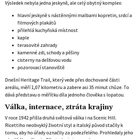
Výsledek nebyla jedna jeskyně, ale celý obytný komplex:
hlavní jeskyně s nástěnnými malbami kopretin, srdcí a
filmových plakátů
přilehlá kuchyňská místnost
kaple
terasovité zahrady
kamenné zdi, schody a pěšiny
cisterny na dešťovou vodu
pozorovací stanoviště
Dnešní
Heritage Trail
, který vede přes dochované části
areálu, měří 1,07 kilometru a zabere asi 35 minut chůze. To
dává představu o měřítku díla jednoho člověka s lopatou.
Válka, internace, ztráta krajiny
V roce 1942 přišla druhá světová válka i na Scenic Hill.
Ricettiho neobvyklý životní styl a italský původ stačily k
tomu, aby ho úřady označily za podezřelého. Prohledaly jeho