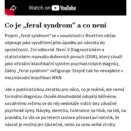
Co je „feral syndrom“ a co není
Pojem „feral syndrom“ se v souvislosti s Ricettim občas
objevuje jako vysvětlení jeho úpadku po návratu do
společnosti. Zní odborně. Není. V Diagnostickém a
statistickém manuálu duševních poruch (
DSM
), který slouží
jako oficiální klasifikační systém psychiatrických diagnóz,
žádný „feral syndrom“ nefiguruje. Stejně tak ho nenajdete v
mezinárodní klasifikaci MKN.
Jde o publicistickou zkratku pro něco, co je reálné, ale nemá
formální diagnózu: člověk dlouhodobě odvyklý běžnému
sociálnímu režimu se do něj nedokáže vrátit bez závažné
psychické újmy. Návyky, identita, tolerance na hluk, na lidi, na
pravidla, to vše se po letech izolace přenastaví natolik, že
návrat je možný jen částečně, nebo za cenu velké ztráty.