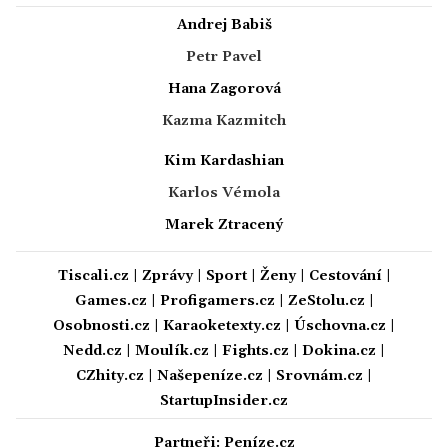
Andrej Babiš
Petr Pavel
Hana Zagorová
Kazma Kazmitch
Kim Kardashian
Karlos Vémola
Marek Ztracený
Tiscali.cz
|
Zprávy
|
Sport
|
Ženy
|
Cestování
|
Games.cz
|
Profigamers.cz
|
ZeStolu.cz
|
Osobnosti.cz
|
Karaoketexty.cz
|
Úschovna.cz
|
Nedd.cz
|
Moulík.cz
|
Fights.cz
|
Dokina.cz
|
CZhity.cz
|
Našepeníze.cz
|
Srovnám.cz
|
StartupInsider.cz
Partneři:
Peníze.cz