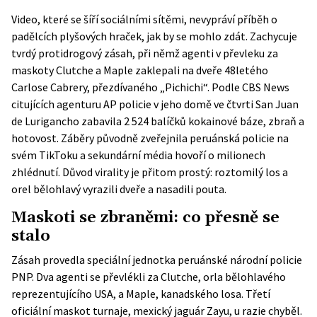
Video, které se šíří sociálními sítěmi, nevypráví příběh o
padělcích plyšových hraček, jak by se mohlo zdát. Zachycuje
tvrdý protidrogový zásah, při němž agenti v převleku za
maskoty Clutche a Maple zaklepali na dveře 48letého
Carlose Cabrery, přezdívaného „Pichichi“. Podle
CBS News
citujících agenturu AP policie v jeho domě ve čtvrti San Juan
de Lurigancho zabavila 2 524 balíčků kokainové báze, zbraň a
hotovost. Záběry původně zveřejnila peruánská policie na
svém TikToku a sekundární média hovoří o milionech
zhlédnutí. Důvod virality je přitom prostý: roztomilý los a
orel bělohlavý vyrazili dveře a nasadili pouta.
Maskoti se zbraněmi: co přesně se
stalo
Zásah provedla speciální jednotka peruánské národní policie
PNP. Dva agenti se převlékli za Clutche, orla bělohlavého
reprezentujícího USA, a Maple, kanadského losa. Třetí
oficiální maskot turnaje, mexický jaguár Zayu, u razie chyběl.