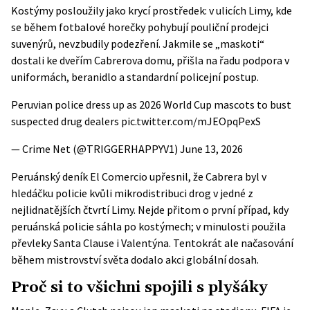
Kostýmy posloužily jako krycí prostředek: v ulicích Limy, kde
se během fotbalové horečky pohybují pouliční prodejci
suvenýrů, nevzbudily podezření. Jakmile se „maskoti“
dostali ke dveřím Cabrerova domu, přišla na řadu podpora v
uniformách, beranidlo a standardní policejní postup.
Peruvian police dress up as 2026 World Cup mascots to bust
suspected drug dealers
pic.twitter.com/mJEOpqPexS
— Crime Net (@TRIGGERHAPPYV1)
June 13, 2026
Peruánský deník El Comercio upřesnil, že Cabrera byl v
hledáčku policie kvůli mikrodistribuci drog v jedné z
nejlidnatějších čtvrtí Limy. Nejde přitom o první případ, kdy
peruánská policie sáhla po kostýmech; v minulosti použila
převleky Santa Clause i Valentýna. Tentokrát ale načasování
během mistrovství světa dodalo akci globální dosah.
Proč si to všichni spojili s plyšáky