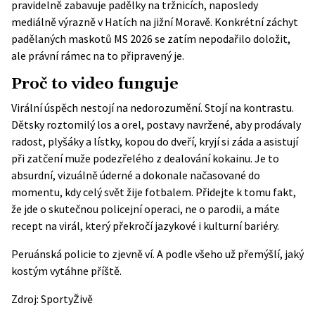
pravidelně zabavuje padělky na tržnicích, naposledy
mediálně výrazně v Hatích na jižní Moravě. Konkrétní záchyt
padělaných maskotů MS 2026 se zatím nepodařilo doložit,
ale právní rámec na to připravený je.
Proč to video funguje
Virální úspěch nestojí na nedorozumění. Stojí na kontrastu.
Dětsky roztomilý los a orel, postavy navržené, aby prodávaly
radost, plyšáky a lístky, kopou do dveří, kryjí si záda a asistují
při zatčení muže podezřelého z dealování kokainu. Je to
absurdní, vizuálně úderné a dokonale načasované do
momentu, kdy celý svět žije fotbalem. Přidejte k tomu fakt,
že jde o skutečnou policejní operaci, ne o parodii, a máte
recept na virál, který překročí jazykové i kulturní bariéry.
Peruánská policie to zjevně ví. A podle všeho už přemýšlí, jaký
kostým vytáhne příště.
Zdroj:
SportyŽivě