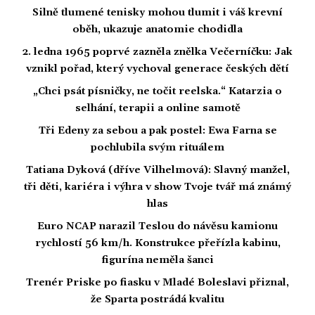
Silně tlumené tenisky mohou tlumit i váš krevní
oběh, ukazuje anatomie chodidla
2. ledna 1965 poprvé zazněla znělka Večerníčku: Jak
vznikl pořad, který vychoval generace českých dětí
„Chci psát písničky, ne točit reelska.“ Katarzia o
selhání, terapii a online samotě
Tři Edeny za sebou a pak postel: Ewa Farna se
pochlubila svým rituálem
Tatiana Dyková (dříve Vilhelmová): Slavný manžel,
tři děti, kariéra i výhra v show Tvoje tvář má známý
hlas
Euro NCAP narazil Teslou do návěsu kamionu
rychlostí 56 km/h. Konstrukce přeřízla kabinu,
figurína neměla šanci
Trenér Priske po fiasku v Mladé Boleslavi přiznal,
že Sparta postrádá kvalitu