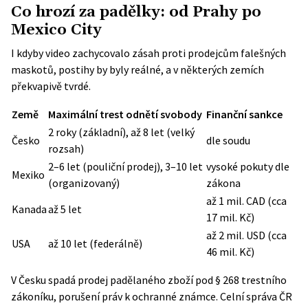
Co hrozí za padělky: od Prahy po
Mexico City
I kdyby video zachycovalo zásah proti prodejcům falešných
maskotů, postihy by byly reálné, a v některých zemích
překvapivě tvrdé.
Země
Maximální trest odnětí svobody
Finanční sankce
2 roky (základní), až 8 let (velký
Česko
dle soudu
rozsah)
2–6 let (pouliční prodej), 3–10 let
vysoké pokuty dle
Mexiko
(organizovaný)
zákona
až 1 mil. CAD (cca
Kanada
až 5 let
17 mil. Kč)
až 2 mil. USD (cca
USA
až 10 let (federálně)
46 mil. Kč)
V Česku spadá prodej padělaného zboží pod § 268 trestního
zákoníku, porušení práv k ochranné známce.
Celní správa ČR