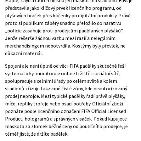
Maple, Zayu a Clutch nejsou jen maskoti na stadionu. FIFA je
představila jako klíčový prvek licenčního programu, od
plyšových hraček přes klíčenky po digitální produkty. Právě
proto si publikum záběry snadno přeložilo do narativu
„policie zasahuje proti prodejcům padělaných plyšáků“.
Jenže rešerše žádnou vazbu mezi razií a nelegálním
merchandisingem nepotvrdila. Kostýmy byly převlek, ne
důkazní materiál.
Spojení ale není úplně od věci.
FIFA
padělky skutečně řeší
systematicky: monitoruje online tržiště i sociální sítě,
spolupracuje s celními úřady po celém světě a kolem
stadionů zřizuje takzvané čisté zóny, kde neautorizovaný
prodej neprojde. Mezi typické padělky řadí právě plyšáky,
míče, repliky trofeje nebo psací potřeby. Oficiální zboží
poznáte podle licenčního označení FIFA Official Licensed
Product, hologramů a správných visaček. Pokud kupujete
maskota za zlomek běžné ceny od pouličního prodejce, je
téměř jisté, že držíte padělek.