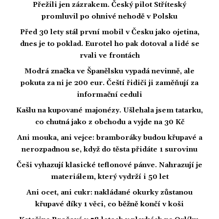
Přežili jen zázrakem. Český pilot Stříteský
promluvil po ohnivé nehodě v Polsku
Před 30 lety stál první mobil v Česku jako ojetina,
dnes je to poklad. Eurotel ho pak dotoval a lidé se
rvali ve frontách
Modrá značka ve Španělsku vypadá nevinně, ale
pokuta za ni je 200 eur. Čeští řidiči ji zaměňují za
informační ceduli
Kašlu na kupované majonézy. Ušlehala jsem tatarku,
co chutná jako z obchodu a vyjde na 30 Kč
Ani mouka, ani vejce: bramboráky budou křupavé a
nerozpadnou se, když do těsta přidáte 1 surovinu
Češi vyhazují klasické teflonové pánve. Nahrazují je
materiálem, který vydrží i 50 let
Ani ocet, ani cukr: nakládané okurky zůstanou
křupavé díky 1 věci, co běžně končí v koši