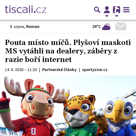
29°C
9. srpna
,
Roman
Pouta místo míčů. Plyšoví maskoti
MS vytáhli na dealery, záběry z
razie boří internet
14. 6. 2026 – 11:20
|
Partnerské články
|
sportyzive.cz