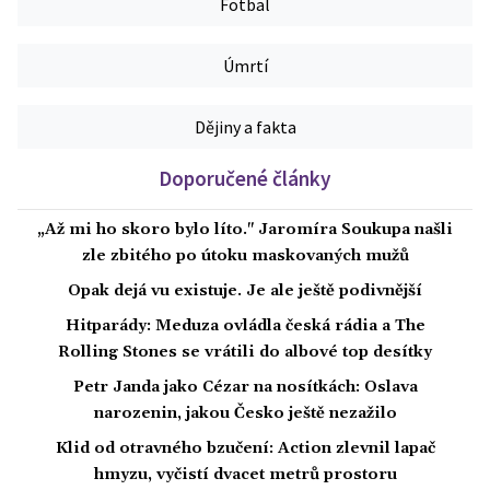
Fotbal
Úmrtí
Dějiny a fakta
Doporučené články
„Až mi ho skoro bylo líto." Jaromíra Soukupa našli
zle zbitého po útoku maskovaných mužů
Opak dejá vu existuje. Je ale ještě podivnější
Hitparády: Meduza ovládla česká rádia a The
Rolling Stones se vrátili do albové top desítky
Petr Janda jako Cézar na nosítkách: Oslava
narozenin, jakou Česko ještě nezažilo
Klid od otravného bzučení: Action zlevnil lapač
hmyzu, vyčistí dvacet metrů prostoru