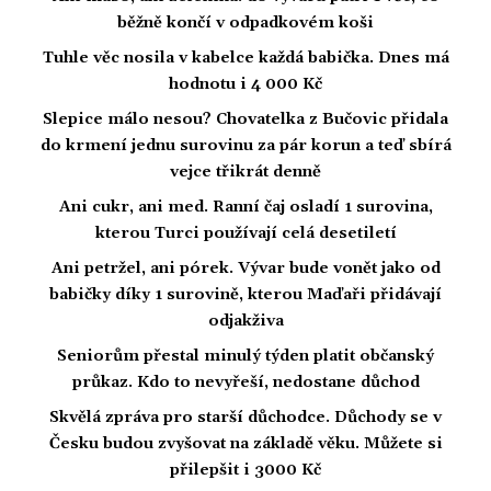
běžně končí v odpadkovém koši
Tuhle věc nosila v kabelce každá babička. Dnes má
hodnotu i 4 000 Kč
Slepice málo nesou? Chovatelka z Bučovic přidala
do krmení jednu surovinu za pár korun a teď sbírá
vejce třikrát denně
Ani cukr, ani med. Ranní čaj osladí 1 surovina,
kterou Turci používají celá desetiletí
Ani petržel, ani pórek. Vývar bude vonět jako od
babičky díky 1 surovině, kterou Maďaři přidávají
odjakživa
Seniorům přestal minulý týden platit občanský
průkaz. Kdo to nevyřeší, nedostane důchod
Skvělá zpráva pro starší důchodce. Důchody se v
Česku budou zvyšovat na základě věku. Můžete si
přilepšit i 3000 Kč