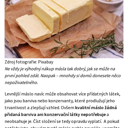
Zdroj fotografie: Pixabay
Ne vždy je výhodný nákup másla tak dobrý, jak se může na
první pohled zdát. Naopak – mnohdy si domů donesete něco
nepoživatelného.
Levnější máslo navíc může obsahovat více přídatných látek,
jako jsou barviva nebo konzervanty, které prodlužují jeho
trvanlivost a zlepšují vzhled. Ovšem
kvalitní máslo žádná
přidaná barviva ani konzervační látky nepotřebuje
a
neobsahuje je. Číst složení se tedy opravdu vyplatí. A pokud
potřebujete, aby vám
tvrdé máslo rychle povolilo, vezměte