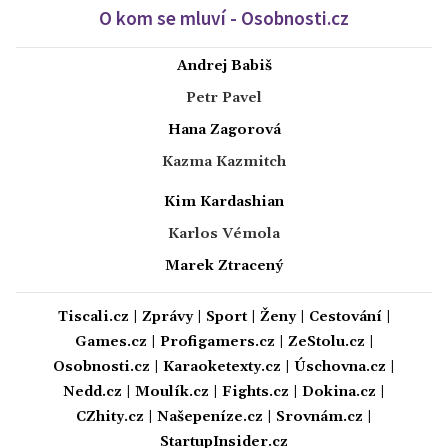
O kom se mluví - Osobnosti.cz
Andrej Babiš
Petr Pavel
Hana Zagorová
Kazma Kazmitch
Kim Kardashian
Karlos Vémola
Marek Ztracený
Tiscali.cz
|
Zprávy
|
Sport
|
Ženy
|
Cestování
|
Games.cz
|
Profigamers.cz
|
ZeStolu.cz
|
Osobnosti.cz
|
Karaoketexty.cz
|
Úschovna.cz
|
Nedd.cz
|
Moulík.cz
|
Fights.cz
|
Dokina.cz
|
CZhity.cz
|
Našepeníze.cz
|
Srovnám.cz
|
StartupInsider.cz