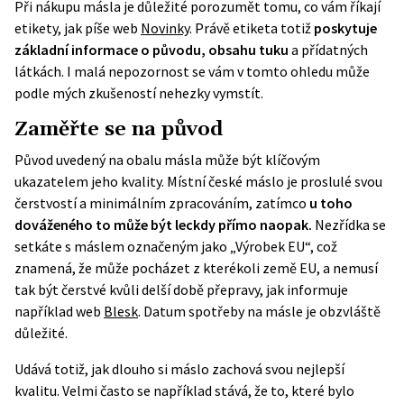
Při nákupu másla je důležité porozumět tomu, co vám říkají
etikety, jak píše web
Novinky
. Právě etiketa totiž
poskytuje
základní informace o původu, obsahu tuku
a přídatných
látkách. I malá nepozornost se vám v tomto ohledu může
podle mých zkušeností nehezky vymstít.
Zaměřte se na původ
Původ uvedený na obalu másla může být klíčovým
ukazatelem jeho kvality. Místní české máslo je proslulé svou
čerstvostí a minimálním zpracováním, zatímco
u toho
dováženého to může být leckdy přímo naopak.
Nezřídka se
setkáte s máslem označeným jako „Výrobek EU“, což
znamená, že může pocházet z kterékoli země EU, a nemusí
tak být čerstvé kvůli delší době přepravy, jak informuje
například web
Blesk
. Datum spotřeby na másle je obzvláště
důležité.
Udává totiž, jak dlouho si máslo zachová svou nejlepší
kvalitu. Velmi často se například stává, že to, které bylo