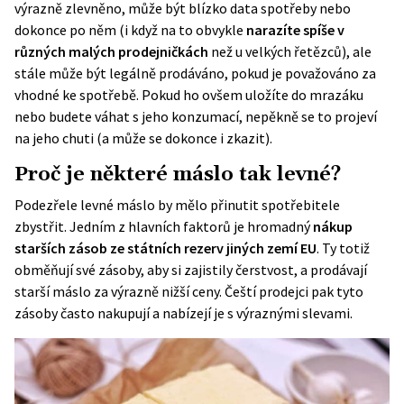
výrazně zlevněno, může být blízko data spotřeby nebo
dokonce po něm (i když na to obvykle
narazíte spíše v
různých malých prodejničkách
než u velkých řetězců), ale
stále může být legálně prodáváno, pokud je považováno za
vhodné ke spotřebě. Pokud ho ovšem uložíte do mrazáku
nebo budete váhat s jeho konzumací, nepěkně se to projeví
na jeho chuti (a může se dokonce i zkazit).
Proč je některé máslo tak levné?
Podezřele levné máslo by mělo přinutit spotřebitele
zbystřit. Jedním z hlavních faktorů je hromadný
nákup
starších zásob ze státních rezerv jiných zemí EU
. Ty totiž
obměňují své zásoby, aby si zajistily čerstvost, a prodávají
starší máslo za výrazně nižší ceny. Čeští prodejci pak tyto
zásoby často nakupují a nabízejí je s výraznými slevami.