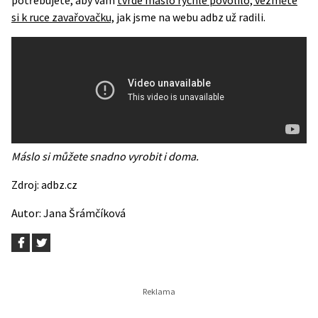
si k ruce zavařovačku,
jak jsme na webu adbz už radili.
Máslo si můžete snadno vyrobit i doma.
Zdroj:
adbz.cz
Autor:
Jana Šrámčíková