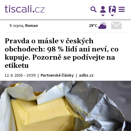
29°C
9. srpna
,
Roman
Pravda o másle v českých
obchodech: 98 % lidí ani neví, co
kupuje. Pozorně se podívejte na
etiketu
12. 6. 2026 – 10:59
|
Partnerské články
|
adbz.cz