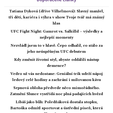
Tatiana Dyková (dříve Vilhelmová): Slavný manžel,
tři děti, kariéra i výhra v show Tvoje tvář má známý
hlas
UFC Fight Night: Gamrot vs. Salkilld – výsledky a
nejlepší momenty
Nezvládl jsem to v hlavě. Čepo odhalil, co stálo za
jeho neúspěšným UFC debutem
Kdy změnit životní styl, abyste oddálili nástup
demence?
Vedro už vás nedostane: Geniální trik udrží nápoj
ledový celé hodiny a zachrání i milovanou kávu
Srpnová obloha předvede něco mimořádného.
Zatmění Slunce vystřídá noc plná padajících hvězd
Líbáš jako bůh: Poledňáková dostala stopku,
Bartoška odmítl sportovat a ústřední píseň, která