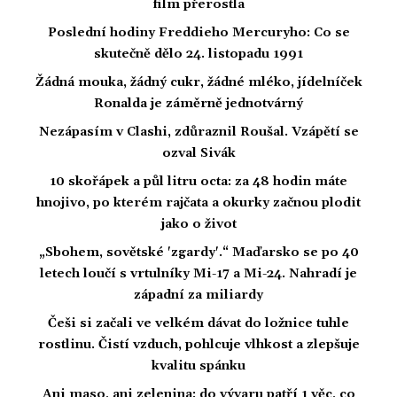
film přerostla
Poslední hodiny Freddieho Mercuryho: Co se
skutečně dělo 24. listopadu 1991
Žádná mouka, žádný cukr, žádné mléko, jídelníček
Ronalda je záměrně jednotvárný
Nezápasím v Clashi, zdůraznil Roušal. Vzápětí se
ozval Sivák
10 skořápek a půl litru octa: za 48 hodin máte
hnojivo, po kterém rajčata a okurky začnou plodit
jako o život
„Sbohem, sovětské 'zgardy'.“ Maďarsko se po 40
letech loučí s vrtulníky Mi-17 a Mi-24. Nahradí je
západní za miliardy
Češi si začali ve velkém dávat do ložnice tuhle
rostlinu. Čistí vzduch, pohlcuje vlhkost a zlepšuje
kvalitu spánku
Ani maso, ani zelenina: do vývaru patří 1 věc, co