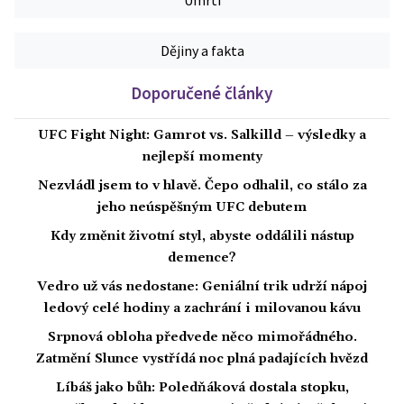
Úmrtí
Dějiny a fakta
Doporučené články
UFC Fight Night: Gamrot vs. Salkilld – výsledky a
nejlepší momenty
Nezvládl jsem to v hlavě. Čepo odhalil, co stálo za
jeho neúspěšným UFC debutem
Kdy změnit životní styl, abyste oddálili nástup
demence?
Vedro už vás nedostane: Geniální trik udrží nápoj
ledový celé hodiny a zachrání i milovanou kávu
Srpnová obloha předvede něco mimořádného.
Zatmění Slunce vystřídá noc plná padajících hvězd
Líbáš jako bůh: Poledňáková dostala stopku,