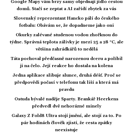
Google Mapy vám brzy samy objednají jídlo cestou
domů. Stačí se zeptat a AI zařídí zbytek za vás
Slovenský reprezentant Hancko pálí do českého
fotbalu: Obávám se, že dopadneme jako oni
Okurky zalévané studenou vodou zhořknou do
týdne. Správná teplota zálivky je mezi 25 a 28 °C, ale
většina zahrádkářů to nedělá
Táta pochoval předčasně narozenou dceru a políbil
ji na čelo. Její reakce ho dostala na kolena
Jedna aplikace slibuje slunce, druhá déšť. Proč se
předpovědi počasí v telefonu tak liší a která má
pravdu
Ostuda bývalé naděje Sparty. Brankář Heerkens
předvedl dvě nehorázné minely
Galaxy Z Fold8 Ultra stojí jmění, ale stojí za to. Po
pár hodinách člověk zjistí, že cesta zpátky
neexistuje