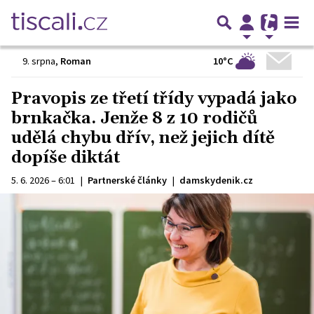
10°C
9. srpna
,
Roman
Pravopis ze třetí třídy vypadá jako
brnkačka. Jenže 8 z 10 rodičů
udělá chybu dřív, než jejich dítě
dopíše diktát
5. 6. 2026 – 6:01
|
Partnerské články
|
damskydenik.cz