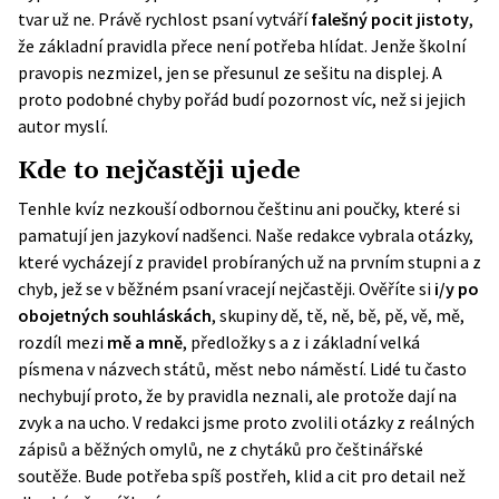
tvar už ne. Právě rychlost psaní vytváří
falešný pocit jistoty
,
že základní pravidla přece není potřeba hlídat. Jenže školní
pravopis nezmizel, jen se přesunul ze sešitu na displej. A
proto podobné chyby pořád budí pozornost víc, než si jejich
autor myslí.
Kde to nejčastěji ujede
Tenhle kvíz nezkouší odbornou češtinu ani poučky, které si
pamatují jen jazykoví nadšenci. Naše redakce vybrala otázky,
které vycházejí z pravidel probíraných už na prvním stupni a z
chyb, jež se v běžném psaní vracejí nejčastěji. Ověříte si
i/y po
obojetných souhláskách
, skupiny dě, tě, ně, bě, pě, vě, mě,
rozdíl mezi
mě a mně
, předložky s a z i základní velká
písmena v názvech států, měst nebo náměstí. Lidé tu často
nechybují proto, že by pravidla neznali, ale protože dají na
zvyk a na ucho. V redakci jsme proto zvolili otázky z reálných
zápisů a běžných omylů, ne z chytáků pro češtinářské
soutěže. Bude potřeba spíš postřeh, klid a cit pro detail než