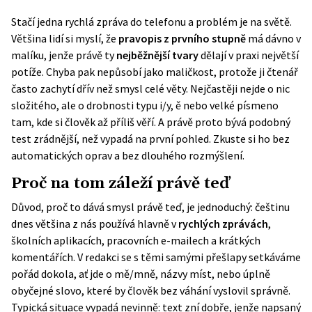
Stačí jedna rychlá zpráva do telefonu a problém je na světě.
Většina lidí si myslí, že
pravopis z prvního stupně
má dávno v
malíku, jenže právě ty
nejběžnější tvary
dělají v praxi největší
potíže. Chyba pak nepůsobí jako maličkost, protože ji čtenář
často zachytí dřív než smysl celé věty. Nejčastěji nejde o nic
složitého, ale o drobnosti typu i/y, ě nebo velké písmeno
tam, kde si člověk až příliš věří. A právě proto bývá podobný
test zrádnější, než vypadá na první pohled. Zkuste si ho bez
automatických oprav a bez dlouhého rozmýšlení.
Proč na tom záleží právě teď
Důvod, proč to dává smysl právě teď, je jednoduchý: češtinu
dnes většina z nás používá hlavně v
rychlých zprávách
,
školních aplikacích, pracovních e-mailech a krátkých
komentářích. V redakci se s těmi samými přešlapy setkáváme
pořád dokola, ať jde o mě/mně, názvy míst, nebo úplně
obyčejné slovo, které by člověk bez váhání vyslovil správně.
Typická situace vypadá nevinně: text zní dobře, jenže napsaný