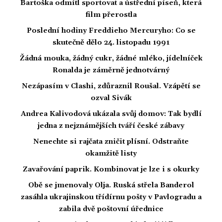
Bartoška odmítl sportovat a ústřední píseň, která
film přerostla
Poslední hodiny Freddieho Mercuryho: Co se
skutečně dělo 24. listopadu 1991
Žádná mouka, žádný cukr, žádné mléko, jídelníček
Ronalda je záměrně jednotvárný
Nezápasím v Clashi, zdůraznil Roušal. Vzápětí se
ozval Sivák
Andrea Kalivodová ukázala svůj domov: Tak bydlí
jedna z nejznámějších tváří české zábavy
Nenechte si rajčata zničit plísní. Odstraňte
okamžitě listy
Zavařování paprik. Kombinovat je lze i s okurky
Obě se jmenovaly Olja. Ruská střela Banderol
zasáhla ukrajinskou třídírnu pošty v Pavlogradu a
zabila dvě poštovní úřednice