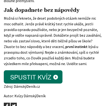
dlouhé přemýšlení.
Jak dopadnete bez nápovědy
Možná si řeknete, že deset podobných otázek nemůže nic
moc odhalit. Jenže právě krátký test rychle ukáže, jestli
pravidla opravdu používáte, nebo je jen bezpečně poznáte,
když je vidíte napsaná správně. Dokážete projít bez zaváhání,
nebo vás zastaví slovo, které děti běžně píšou ve škole?
Zkuste to bez nápovědy a bez vracení,
první instinkt
bývá u
pravopisu dost výmluvný. Nejde o známkování, spíš o rychlé
zrcadlo toho, co člověk používá každý den. Možná budete
výsledkem mile překvapeni, možná ne. Uvidíte sami.
Zdroj:
DámskýDeník.cz
Autor:
Kvízy DámskýDeník